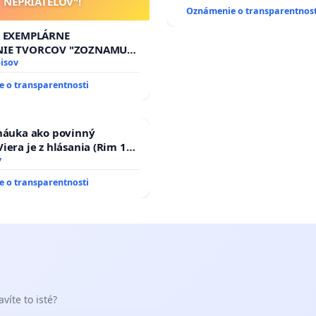
NEPRIATEĽOV"!
HOD., CEZ PRACOVNÝ TÝŽD
Oznámenie o transparentnost
8.00 – 18.00 HOD. A PRAVI
KONTROLA STAVBY C-AREA
A EXEMPLÁRNE
ĎUMBIERSKEJ/MAGU
NIE TVORCOV "ZOZNAMU
OV"!
isov
 o transparentnosti
 náuka ako povinný
iera je z hlásania (Rim 10,
v
 o transparentnosti
víte to isté?