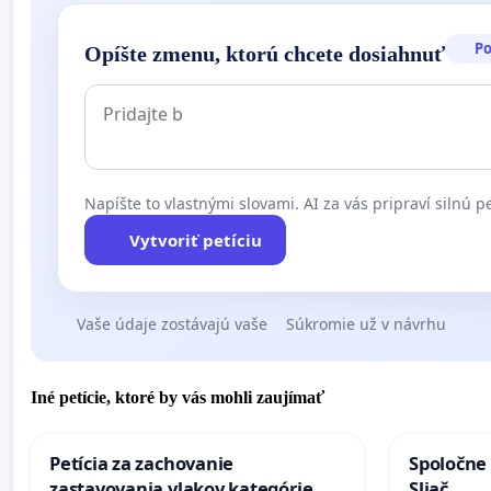
P
Opíšte zmenu, ktorú chcete dosiahnuť
Napíšte to vlastnými slovami. AI za vás pripraví silnú pe
Vytvoriť petíciu
Vaše údaje zostávajú vaše
Súkromie už v návrhu
Iné petície, ktoré by vás mohli zaujímať
Petícia za zachovanie
Spoločne 
zastavovania vlakov kategórie
Sliač