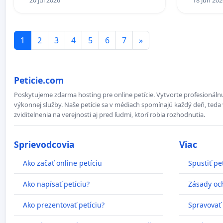
20 Jul 2026
18 Jun 202
1
2
3
4
5
6
7
»
Peticie.com
Poskytujeme zdarma hosting pre online petície. Vytvorte profesionálnu
výkonnej služby. Naše petície sa v médiach spomínajú každý deň, teda 
zviditelnenia na verejnosti aj pred ľudmi, ktorí robia rozhodnutia.
Sprievodcovia
Viac
Ako začať online petíciu
Spustiť pe
Ako napísať petíciu?
Zásady oc
Ako prezentovať petíciu?
Spravovať