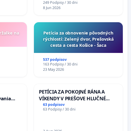
249 Podpisy / 30 dni
8 Jun 2026
ržalke na
​Petícia za obnovenie pôvodných
rýchlostí: Zelený dvor, Prešovská
cesta a cesta Košice - Šaca
537 podpisov
163 Podpisy / 30 dni
23 May 2026
PETÍCIA ZA POKOJNÉ RÁNA A
vania
VÍKENDY V PREŠOVE HLUČNÉ
osôb s
STAVEBNÉ PRÁCE V SOBOTU LEN
63 podpisov
63 Podpisy / 30 dni
 prijímaní
OD 9.00 DO 13.00 HOD., CEZ
PRACOVNÝ TÝŽDEŇ CIEĽ 8.00 –
18.00 HOD. A PRAVIDELNÁ