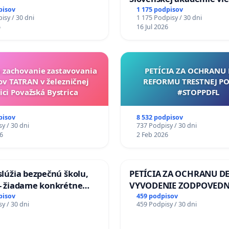
mať Vízia Slovenska 20
pisov
1 175 podpisov
isy / 30 dni
1 175 Podpisy / 30 dni
chrbticu?
6
16 Jul 2026
a zachovanie zastavovania
PETÍCIA ZA OCHRANU 
ov TATRAN v železničnej
REFORMU TRESTNEJ PO
ici Považská Bystrica
#STOPPDFL
pisov
8 532 podpisov
y / 30 dni
737 Podpisy / 30 dni
6
2 Feb 2026
aslúžia bezpečnú školu,
PETÍCIA ZA OCHRANU DE
 - žiadame konkrétne
VYVODENIE ZODPOVEDN
 na zlepšenie situácie v
DLHOROČNÚ NEČINNOSŤ
pisov
459 podpisov
y / 30 dni
459 Podpisy / 30 dni
ZLYHANIE ŠTÁTU