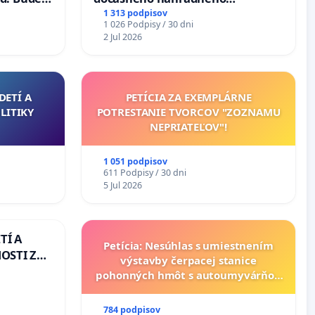
40 mravnú
premostenia Váhu počas úplnej
1 313 podpisov
1 026 Podpisy / 30 dni
uzávery Vážskeho mosta v
2 Jul 2026
Komárne
DETÍ A
PETÍCIA ZA EXEMPLÁRNE
LITIKY
POTRESTANIE TVORCOV "ZOZNAMU
NEPRIATEĽOV"!
1 051 podpisov
611 Podpisy / 30 dni
5 Jul 2026
TÍ A
Petícia: Nesúhlas s umiestnením
OSTI ZA
výstavby čerpacej stanice
 A
pohonných hmôt s autoumyvárňou
v lokalite PROMCEN, Chorvátsky
Grob - Čierna Voda
784 podpisov