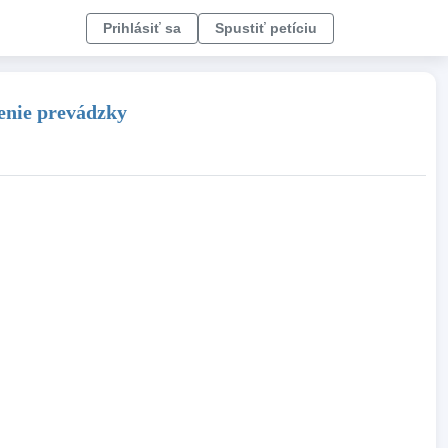
Prihlásiť sa
Spustiť petíciu
enie prevádzky