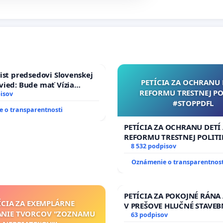
ist predsedovi Slovenskej
PETÍCIA ZA OCHRANU 
ied: Bude mať Vízia
REFORMU TRESTNEJ PO
 2040 mravnú chrbticu?
isov
#STOPPDFL
 o transparentnosti
PETÍCIA ZA OCHRANU DETÍ
REFORMU TRESTNEJ POLITI
#STOPPDFL
8 532 podpisov
Oznámenie o transparentnost
PETÍCIA ZA POKOJNÉ RÁNA
ÍCIA ZA EXEMPLÁRNE
V PREŠOVE HLUČNÉ STAVEB
ANIE TVORCOV "ZOZNAMU
V SOBOTU LEN OD 9.00 DO 
63 podpisov