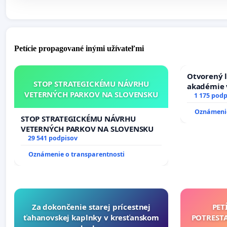
Petície propagované inými užívateľmi
Otvorený l
STOP STRATEGICKÉMU NÁVRHU
akadémie v
VETERNÝCH PARKOV NA SLOVENSKU
Slovenska
1 175 podp
Oznámenie
STOP STRATEGICKÉMU NÁVRHU
VETERNÝCH PARKOV NA SLOVENSKU
29 541 podpisov
Oznámenie o transparentnosti
Za dokončenie starej prícestnej
PET
ťahanovskej kaplnky v kresťanskom
POTREST