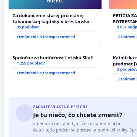
duchu.
Za dokončenie starej prícestnej
PETÍCIA Z
ťahanovskej kaplnky v kresťanskom
POTRESTA
duchu.
35 podpisov
NEPRIATEĽ
1 051 podp
Oznámenie o transparentnosti
Oznámenie
Spoločne za budúcnosť Letiska Sliač
Katolícka
1 259 podpisov
predmet [V
17)]
3 podpiso
Oznámenie o transparentnosti
Oznámenie
ZAČNITE VLASTNÚ PETÍCIU
Je tu niečo, čo chcete zmeniť?
Zmena sa nestane tým, že zostaneme ticho.
Autor tejto petície sa postavil a podnikol kroky. Spra