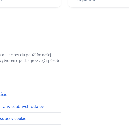
6
28 Jun 2026
 online petíciu použítím našej
vytvorenie petície je skvelý spôsob
tíciu
hrany osobných údajov
 súbory cookie