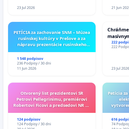
zanedbaného stavu závlahových
a odvodňovacích kanálov na
23 Jul 2026
21 Jun 202
Slovensku
Chráňme 
PETÍCIA za zachovanie SNM – Múzea
masívnym
rusínskej kultúry v Prešove a za
222 podpi
nápravu prezentácie rusínskeho
222 Podpis
kultúrneho dedičstva v SNM –
Múzeu ukrajinskej kultúry vo
1 548 podpisov
Svidníku
236 Podpisy / 30 dni
11 Jun 2026
23 Jul 202
Otvorený list prezidentovi SR
Petícia z
Petrovi Pellegrinimu, premiérovi
elek
Robertovi Ficovi a predsedovi NR SR
vytvoren
Richardovi Rašimu.
dos
124 podpisov
616 podpi
124 Podpisy / 30 dni
74 Podpisy