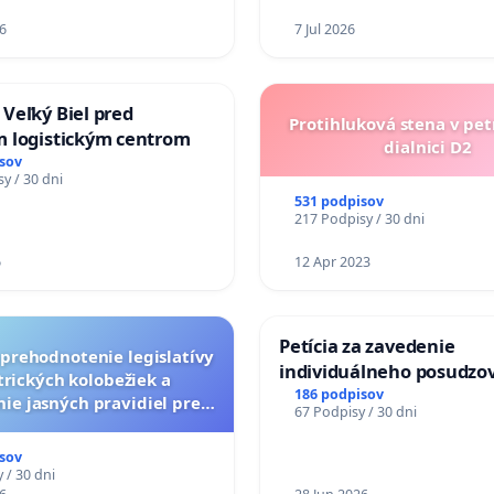
6
7 Jul 2026
Veľký Biel pred
Protihluková stena v pet
 logistickým centrom
dialnici D2
sov
y / 30 dni
531 podpisov
217 Podpisy / 30 dni
6
12 Apr 2023
Petícia za zavedenie
a prehodnotenie legislatívy
individuálneho posudzo
trických kolobežiek a
zdravotnej spôsobilosti 
186 podpisov
ie jasných pravidiel pre
67 Podpisy / 30 dni
diabetom 1. a 2. typu pri
pelých používateľov
do Policajného zboru SR
sov
 / 30 dni