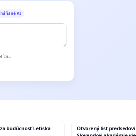
oháňané AI
tíciu.
za budúcnosť Letiska
Otvorený list predsedovi
Slovenskej akadémie vie