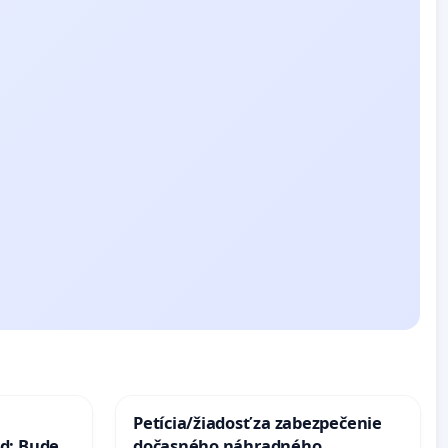
Petícia/žiadosť za zabezpečenie
d: Bude
dočasného náhradného