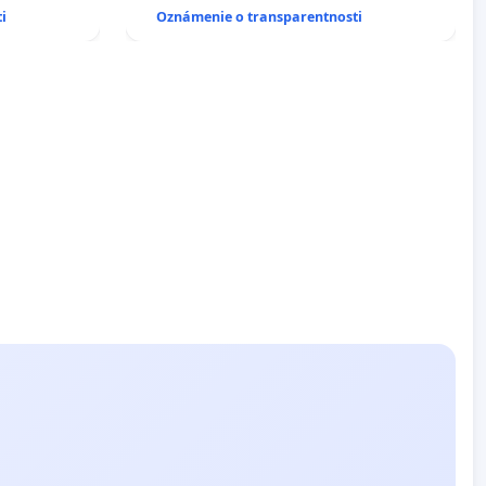
EŇ CIEĽ
SLOVENSKEJ REPUBLIKY & žiadosť na
i
Oznámenie o transparentnosti
DELNÁ
riešenie zanedbaného stavu
 NA
závlahových a odvodňovacích
kanálov na Slovensku