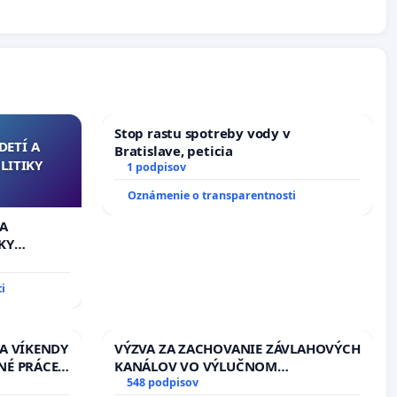
Stop rastu spotreby vody v
DETÍ A
Bratislave, peticia
LITIKY
1 podpisov
Oznámenie o transparentnosti
 A
KY
i
 A VÍKENDY
VÝZVA ZA ZACHOVANIE ZÁVLAHOVÝCH
NÉ PRÁCE
KANÁLOV VO VÝLUČNOM
13.00
VLASTNÍCTVE A POD KONTROLOU
548 podpisov