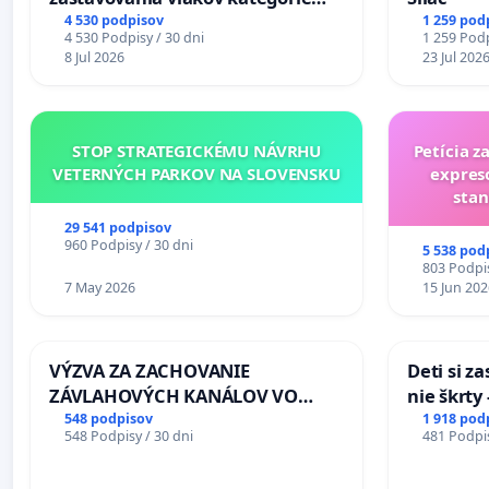
Expres (Ex) TATRAN v železničnej
4 530 podpisov
1 259 pod
4 530 Podpisy / 30 dni
1 259 Podp
stanici Púchov
8 Jul 2026
23 Jul 202
STOP STRATEGICKÉMU NÁVRHU
Petícia z
VETERNÝCH PARKOV NA SLOVENSKU
expres
stan
29 541 podpisov
960 Podpisy / 30 dni
5 538 pod
803 Podpis
7 May 2026
15 Jun 202
VÝZVA ZA ZACHOVANIE
Deti si z
ZÁVLAHOVÝCH KANÁLOV VO
nie škrty
VÝLUČNOM VLASTNÍCTVE A POD
opatrenia
548 podpisov
1 918 pod
548 Podpisy / 30 dni
481 Podpis
KONTROLOU SLOVENSKEJ
školstve
REPUBLIKY & žiadosť na riešenie