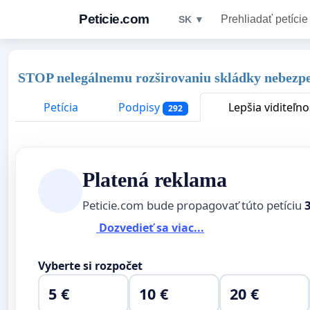
Peticie.com
Prehliadať petície
SK ▼
STOP nelegálnemu rozširovaniu skládky nebezpe
Petícia
Podpisy
Lepšia viditeľno
292
Platená reklama
Peticie.com bude propagovať túto petíciu
Dozvedieť sa viac...
Vyberte si rozpočet
5 €
10 €
20 €