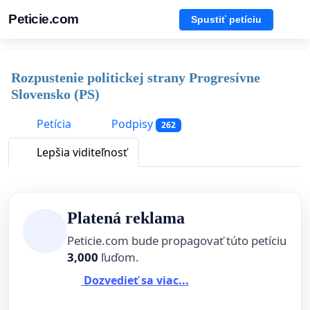
Peticie.com
Spustiť petíciu
Rozpustenie politickej strany Progresívne
Slovensko (PS)
Petícia
Podpisy
262
Lepšia viditeľnosť
Platená reklama
Peticie.com bude propagovať túto petíciu
3,000
ľuďom.
Dozvedieť sa viac...