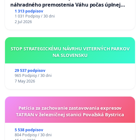
náhradného premostenia Váhu počas úplnej
uzávery Vážskeho mosta v Komárne
1 313 podpisov
1 031 Podpisy / 30 dni
2 Jul 2026
STOP STRATEGICKÉMU NÁVRHU VETERNÝCH PARKOV
NA SLOVENSKU
29 537 podpisov
965 Podpisy / 30 dni
7 May 2026
Petícia za zachovanie zastavovania expresov
TATRAN v železničnej stanici Považská Bystrica
5 538 podpisov
804 Podpisy / 30 dni