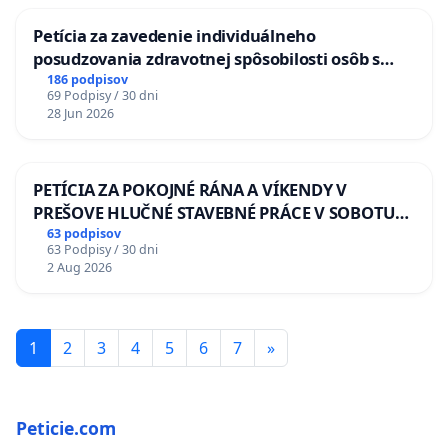
Petícia za zavedenie individuálneho
posudzovania zdravotnej spôsobilosti osôb s
diabetom 1. a 2. typu pri prijímaní do
186 podpisov
69 Podpisy / 30 dni
Policajného zboru SR
28 Jun 2026
PETÍCIA ZA POKOJNÉ RÁNA A VÍKENDY V
PREŠOVE HLUČNÉ STAVEBNÉ PRÁCE V SOBOTU
LEN OD 9.00 DO 13.00 HOD., CEZ PRACOVNÝ
63 podpisov
63 Podpisy / 30 dni
TÝŽDEŇ CIEĽ 8.00 – 18.00 HOD. A PRAVIDELNÁ
2 Aug 2026
KONTROLA STAVBY C-AREA NA
ĎUMBIERSKEJ/MAGU
1
2
3
4
5
6
7
»
Peticie.com