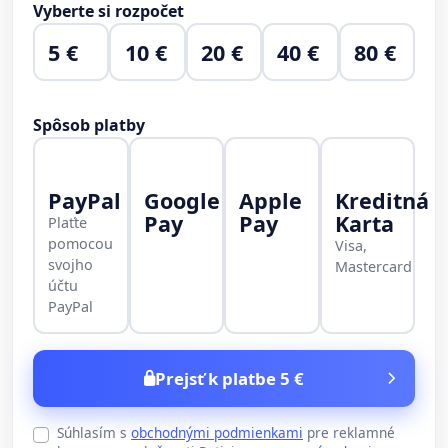
Vyberte si rozpočet
5 €
10 €
20 €
40 €
80 €
Spôsob platby
PayPal
Google
Apple
Kreditná
Pay
Pay
Karta
Plaťte
pomocou
Visa,
svojho
Mastercard
účtu
PayPal
Prejsť k platbe 5 €
Súhlasím s
obchodnými podmienkami
pre reklamné