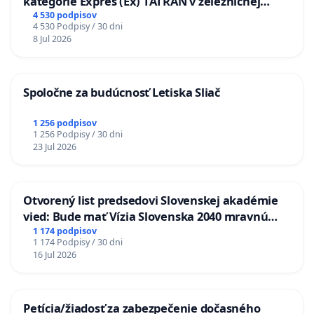
kategórie Expres (Ex) TATRAN v železničnej
stanici Púchov
4 530 podpisov
4 530 Podpisy / 30 dni
8 Jul 2026
Spoločne za budúcnosť Letiska Sliač
1 256 podpisov
1 256 Podpisy / 30 dni
23 Jul 2026
Otvorený list predsedovi Slovenskej akadémie
vied: Bude mať Vízia Slovenska 2040 mravnú
chrbticu?
1 174 podpisov
1 174 Podpisy / 30 dni
16 Jul 2026
Petícia/žiadosť za zabezpečenie dočasného