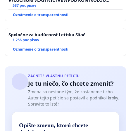
VÝLUČNOM VLASTNÍCTVE A POD KONTROLOU
SLOVENSKEJ REPUBLIKY & žiadosť na riešenie
537 podpisov
zanedbaného stavu závlahových a odvodňovacích
Oznámenie o transparentnosti
kanálov na Slovensku
Spoločne za budúcnosť Letiska Sliač
1 256 podpisov
Oznámenie o transparentnosti
ZAČNITE VLASTNÚ PETÍCIU
Je tu niečo, čo chcete zmeniť?
Zmena sa nestane tým, že zostaneme ticho.
Autor tejto petície sa postavil a podnikol kroky.
Spravíte to isté?
Opíšte zmenu, ktorú chcete