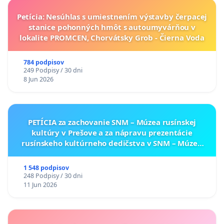
Petícia: Nesúhlas s umiestnením výstavby čerpacej
stanice pohonných hmôt s autoumyvárňou v
lokalite PROMCEN, Chorvátsky Grob - Čierna Voda
784 podpisov
249 Podpisy / 30 dni
8 Jun 2026
PETÍCIA za zachovanie SNM – Múzea rusínskej
kultúry v Prešove a za nápravu prezentácie
rusínskeho kultúrneho dedičstva v SNM – Múzeu
ukrajinskej kultúry vo Svidníku
1 548 podpisov
248 Podpisy / 30 dni
11 Jun 2026