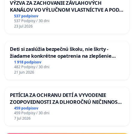
VÝZVA ZA ZACHOVANIE ZÁVLAHOVÝCH
KANÁLOV VO VÝLUČNOM VLASTNÍCTVE A POD
KONTROLOU SLOVENSKEJ REPUBLIKY & žiadosť
537 podpisov
537 Podpisy / 30 dni
na riešenie zanedbaného stavu závlahových a
23 Jul 2026
odvodňovacích kanálov na Slovensku
Deti si zaslúžia bezpečnú školu, nie škrty -
žiadame konkrétne opatrenia na zlepšenie
situácie v školstve
1 918 podpisov
482 Podpisy / 30 dni
21 Jun 2026
PETÍCIA ZA OCHRANU DETÍ A VYVODENIE
ZODPOVEDNOSTI ZA DLHOROČNÚ NEČINNOSŤ
A ZLYHANIE ŠTÁTU
459 podpisov
459 Podpisy / 30 dni
7 Jul 2026