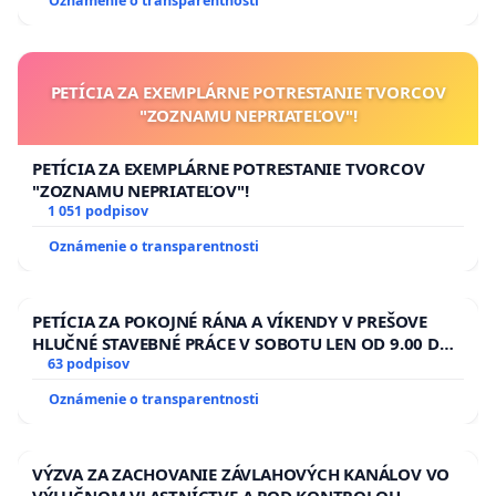
Oznámenie o transparentnosti
PETÍCIA ZA EXEMPLÁRNE POTRESTANIE TVORCOV
"ZOZNAMU NEPRIATEĽOV"!
PETÍCIA ZA EXEMPLÁRNE POTRESTANIE TVORCOV
"ZOZNAMU NEPRIATEĽOV"!
1 051 podpisov
Oznámenie o transparentnosti
PETÍCIA ZA POKOJNÉ RÁNA A VÍKENDY V PREŠOVE
HLUČNÉ STAVEBNÉ PRÁCE V SOBOTU LEN OD 9.00 DO
13.00 HOD., CEZ PRACOVNÝ TÝŽDEŇ CIEĽ 8.00 – 18.00
63 podpisov
HOD. A PRAVIDELNÁ KONTROLA STAVBY C-AREA NA
Oznámenie o transparentnosti
ĎUMBIERSKEJ/MAGU
VÝZVA ZA ZACHOVANIE ZÁVLAHOVÝCH KANÁLOV VO