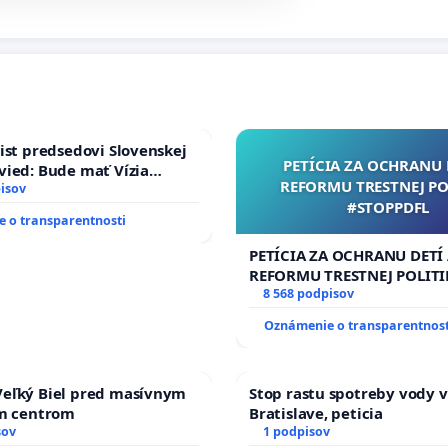
ist predsedovi Slovenskej
PETÍCIA ZA OCHRANU 
ied: Bude mať Vízia
REFORMU TRESTNEJ PO
 2040 mravnú chrbticu?
isov
#STOPPDFL
 o transparentnosti
PETÍCIA ZA OCHRANU DETÍ
REFORMU TRESTNEJ POLITI
#STOPPDFL
8 568 podpisov
Oznámenie o transparentnost
eľký Biel pred masívnym
Stop rastu spotreby vody v
ým centrom
Bratislave, peticia
sov
1 podpisov