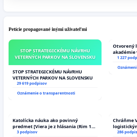
Petície propagované inými užívateľmi
Otvorený l
STOP STRATEGICKÉMU NÁVRHU
akadémie v
VETERNÝCH PARKOV NA SLOVENSKU
Slovenska
1 227 podp
Oznámenie
STOP STRATEGICKÉMU NÁVRHU
VETERNÝCH PARKOV NA SLOVENSKU
29 619 podpisov
Oznámenie o transparentnosti
Katolícka náuka ako povinný
Chráňme V
predmet [Viera je z hlásania (Rim 10,
logistick
17)]
3 podpisov
286 podpi