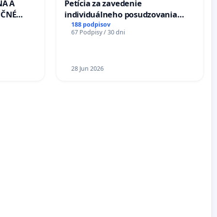
NA A
Petícia za zavedenie
UČNÉ
individuálneho posudzovania
OTU LEN
zdravotnej spôsobilosti osôb s
188 podpisov
67 Podpisy / 30 dni
CEZ
diabetom 1. a 2. typu pri prijímaní
.00 –
do Policajného zboru SR
Á
EA NA
28 Jun 2026