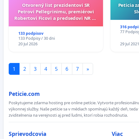
Otvorený list prezidentovi SR
Peticia 
Petrovi Pellegrinimu, premiérovi
Sl
Robertovi Ficovi a predsedovi NR SR
Richardovi Rašimu.
316 podpi
77 Podpisy
133 podpisov
133 Podpisy / 30 dni
20 Jul 2026
29 Jul 202
1
2
3
4
5
6
7
»
Peticie.com
Poskytujeme zdarma hosting pre online petície. Vytvorte profesionálnu
výkonnej služby. Naše petície sa v médiach spomínajú každý deň, teda 
zviditelnenia na verejnosti aj pred ľudmi, ktorí robia rozhodnutia.
Sprievodcovia
Viac