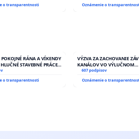
 o transparentnosti
Oznámenie o transparentnost
A POKOJNÉ RÁNA A VÍKENDY
VÝZVA ZA ZACHOVANIE ZÁ
 HLUČNÉ STAVEBNÉ PRÁCE
KANÁLOV VO VÝLUČNOM
LEN OD 9.00 DO 13.00
ov
VLASTNÍCTVE A POD KON
607 podpisov
 PRACOVNÝ TÝŽDEŇ CIEĽ
SLOVENSKEJ REPUBLIKY & ž
 o transparentnosti
Oznámenie o transparentnost
00 HOD. A PRAVIDELNÁ
riešenie zanedbaného sta
STAVBY C-AREA NA
závlahových a odvodňovac
KEJ/MAGU
kanálov na Slovensku