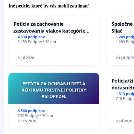
Iné petície, ktoré by vás mohli zaujímať
Petícia za zachovanie
Spoločne 
zastavovania vlakov kategórie
Sliač
Expres (Ex) TATRAN v železničnej
4 530 podpisov
1 289 pod
2 159 Podpisy / 30 dni
1 289 Podp
stanici Púchov
8 Jul 2026
23 Jul 202
Petícia/ž
PETÍCIA ZA OCHRANU DETÍ A
dočasné
REFORMU TRESTNEJ POLITIKY
premoste
1 313 pod
#STOPPDFL
710 Podpis
uzávery 
Komárne
8 568 podpisov
752 Podpisy / 30 dni
2 Feb 2026
2 Jul 2026