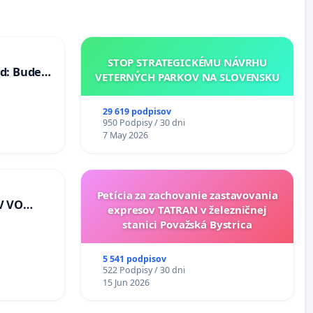
STOP STRATEGICKÉMU NÁVRHU
d: Bude
VETERNÝCH PARKOV NA SLOVENSKU
40 mravnú
29 619 podpisov
950 Podpisy / 30 dni
7 May 2026
Petícia za zachovanie zastavovania
V VO
expresov TATRAN v železničnej
E A POD
stanici Považská Bystrica
J
riešenie
5 541 podpisov
lahových
522 Podpisy / 30 dni
v na
15 Jun 2026