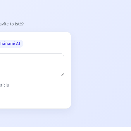
víte to isté?
oháňané AI
tíciu.