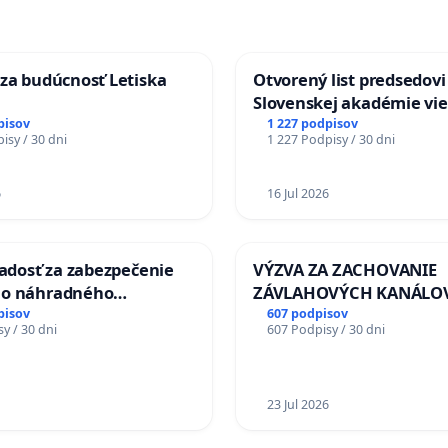
za budúcnosť Letiska
Otvorený list predsedovi
Slovenskej akadémie vie
mať Vízia Slovenska 20
pisov
1 227 podpisov
isy / 30 dni
1 227 Podpisy / 30 dni
chrbticu?
6
16 Jul 2026
iadosť za zabezpečenie
VÝZVA ZA ZACHOVANIE
ho náhradného
ZÁVLAHOVÝCH KANÁLO
nia Váhu počas úplnej
VÝLUČNOM VLASTNÍCTV
pisov
607 podpisov
y / 30 dni
607 Podpisy / 30 dni
Vážskeho mosta v
KONTROLOU SLOVENSKE
REPUBLIKY & žiadosť na 
zanedbaného stavu záv
a odvodňovacích kanálo
23 Jul 2026
Slovensku