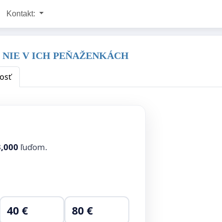
Kontakt:
E NIE V ICH PEŇAŽENKÁCH
nosť
3,000
ľuďom.
40 €
80 €