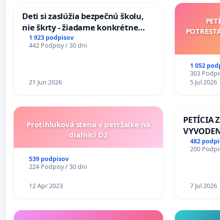
Deti si zaslúžia bezpečnú školu,
PET
nie škrty - žiadame konkrétne
POTREST
opatrenia na zlepšenie situácie v
1 923 podpisov
442 Podpisy / 30 dni
školstve
1 052 pod
303 Podpis
21 Jun 2026
5 Jul 2026
PETÍCIA 
Protihluková stena v petržalke na
VYVODEN
dialnici D2
DLHOROČ
482 podpi
200 Podpis
ZLYHANI
539 podpisov
224 Podpisy / 30 dni
12 Apr 2023
7 Jul 2026