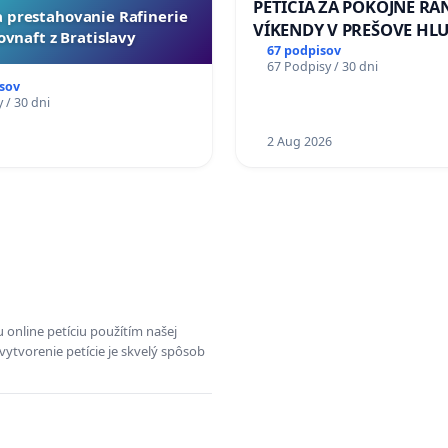
PETÍCIA ZA POKOJNÉ RÁ
za prestahovanie Rafinerie
VÍKENDY V PREŠOVE HL
ovnaft z Bratislavy
STAVEBNÉ PRÁCE V SOB
67 podpisov
67 Podpisy / 30 dni
OD 9.00 DO 13.00 HOD., 
sov
PRACOVNÝ TÝŽDEŇ CIEĽ 8
 / 30 dni
18.00 HOD. A PRAVIDELN
1
KONTROLA STAVBY C-AR
2 Aug 2026
ĎUMBIERSKEJ/MAGU
 online petíciu použítím našej
vytvorenie petície je skvelý spôsob