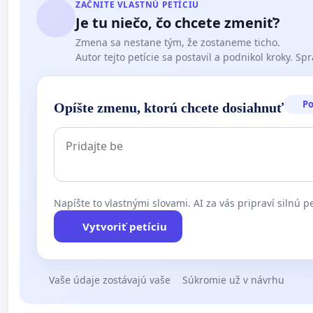
ZAČNITE VLASTNÚ PETÍCIU
Je tu niečo, čo chcete zmeniť?
Zmena sa nestane tým, že zostaneme ticho.
Autor tejto petície sa postavil a podnikol kroky. Spra
P
Opíšte zmenu, ktorú chcete dosiahnuť
Napíšte to vlastnými slovami. AI za vás pripraví silnú pe
Vytvoriť petíciu
Vaše údaje zostávajú vaše
Súkromie už v návrhu