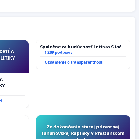
Spoločne za budúcnosť Letiska Sliač
DETÍ A
1 289 podpisov
LITIKY
Oznámenie o transparentnosti
 A
KY
i
Za dokončenie starej prícestnej
ťahanovskej kaplnky v kresťanskom