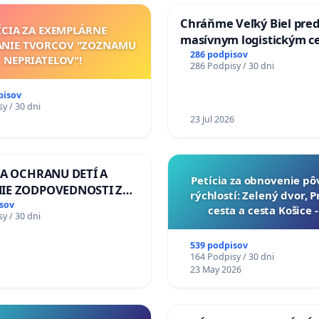
Chráňme Veľký Biel pre
ÍCIA ZA EXEMPLÁRNE
masívnym logistickým c
ANIE TVORCOV "ZOZNAMU
286 podpisov
NEPRIATEĽOV"!
286 Podpisy / 30 dni
pisov
y / 30 dni
23 Jul 2026
ZA OCHRANU DETÍ A
​Petícia za obnovenie p
IE ZODPOVEDNOSTI ZA
rýchlostí: Zelený dvor, 
NÚ NEČINNOSŤ A
sov
cesta a cesta Košice 
y / 30 dni
E ŠTÁTU
539 podpisov
164 Podpisy / 30 dni
23 May 2026