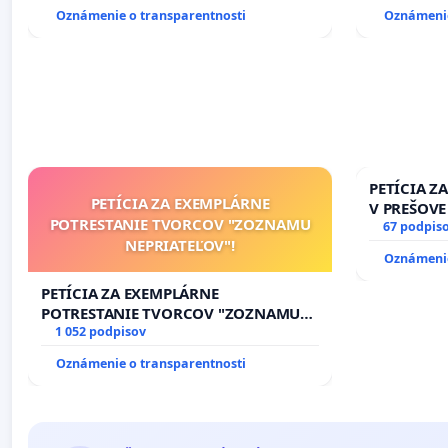
Oznámenie o transparentnosti
Oznámenie
PETÍCIA Z
PETÍCIA ZA EXEMPLÁRNE
V PREŠOVE
POTRESTANIE TVORCOV "ZOZNAMU
V SOBOTU 
67 podpis
NEPRIATEĽOV"!
HOD., CEZ
Oznámenie
8.00 – 18.
KONTROLA 
PETÍCIA ZA EXEMPLÁRNE
ĎUMBIERS
POTRESTANIE TVORCOV "ZOZNAMU
NEPRIATEĽOV"!
1 052 podpisov
Oznámenie o transparentnosti