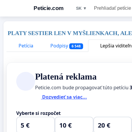
Peticie.com
Prehliadať petície
SK ▼
PLATY SESTIER LEN V MYŠLIENKACH, AL
Petícia
Podpisy
Lepšia viditeľ
6 548
Platená reklama
Peticie.com bude propagovať túto petíciu
Dozvedieť sa viac...
Vyberte si rozpočet
5 €
10 €
20 €