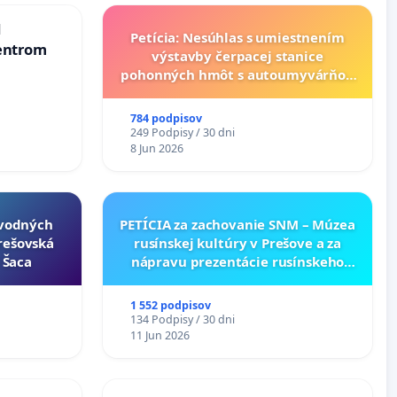
d
Petícia: Nesúhlas s umiestnením
entrom
výstavby čerpacej stanice
pohonných hmôt s autoumyvárňou
v lokalite PROMCEN, Chorvátsky
Grob - Čierna Voda
784 podpisov
249 Podpisy / 30 dni
8 Jun 2026
ôvodných
PETÍCIA za zachovanie SNM – Múzea
Prešovská
rusínskej kultúry v Prešove a za
- Šaca
nápravu prezentácie rusínskeho
kultúrneho dedičstva v SNM –
Múzeu ukrajinskej kultúry vo
1 552 podpisov
Svidníku
134 Podpisy / 30 dni
11 Jun 2026