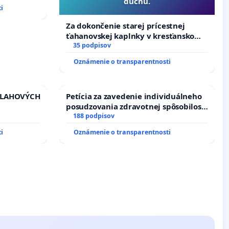
duchu.
i
Za dokončenie starej prícestnej
ťahanovskej kaplnky v kresťanskom
duchu.
35 podpisov
Oznámenie o transparentnosti
VLAHOVÝCH
Petícia za zavedenie individuálneho
posudzovania zdravotnej spôsobilosti
TROLOU
osôb s diabetom 1. a 2. typu pri
188 podpisov
iadosť na
prijímaní do Policajného zboru SR
i
Oznámenie o transparentnosti
vu
ích