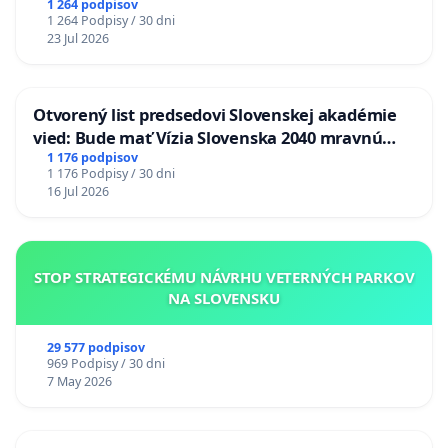
1 264 podpisov
1 264 Podpisy / 30 dni
23 Jul 2026
Otvorený list predsedovi Slovenskej akadémie
vied: Bude mať Vízia Slovenska 2040 mravnú
chrbticu?
1 176 podpisov
1 176 Podpisy / 30 dni
16 Jul 2026
STOP STRATEGICKÉMU NÁVRHU VETERNÝCH PARKOV
NA SLOVENSKU
29 577 podpisov
969 Podpisy / 30 dni
7 May 2026