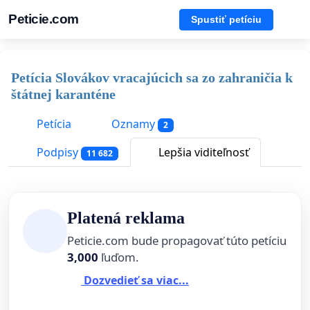
Peticie.com
Spustiť petíciu
Petícia Slovákov vracajúcich sa zo zahraničia k
štátnej karanténe
Petícia
Oznamy
2
Podpisy
Lepšia viditeľnosť
11 682
Platená reklama
Peticie.com bude propagovať túto petíciu
3,000
ľuďom.
Dozvedieť sa viac...