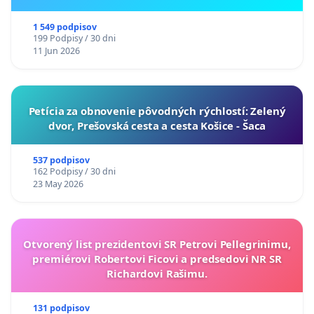
ukrajinskej kultúry vo Svidníku
1 549 podpisov
199 Podpisy / 30 dni
11 Jun 2026
​Petícia za obnovenie pôvodných rýchlostí: Zelený
dvor, Prešovská cesta a cesta Košice - Šaca
537 podpisov
162 Podpisy / 30 dni
23 May 2026
Otvorený list prezidentovi SR Petrovi Pellegrinimu,
premiérovi Robertovi Ficovi a predsedovi NR SR
Richardovi Rašimu.
131 podpisov