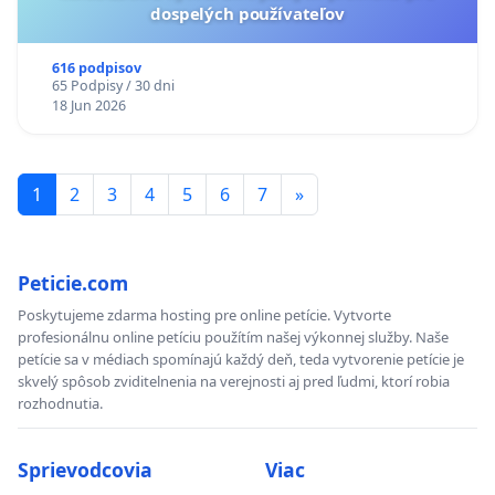
dospelých používateľov
616 podpisov
65 Podpisy / 30 dni
18 Jun 2026
1
2
3
4
5
6
7
»
Peticie.com
Poskytujeme zdarma hosting pre online petície. Vytvorte
profesionálnu online petíciu použítím našej výkonnej služby. Naše
petície sa v médiach spomínajú každý deň, teda vytvorenie petície je
skvelý spôsob zviditelnenia na verejnosti aj pred ľudmi, ktorí robia
rozhodnutia.
Sprievodcovia
Viac