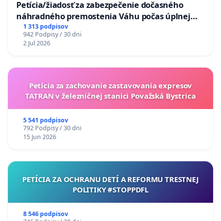
Petícia/žiadosť za zabezpečenie dočasného
náhradného premostenia Váhu počas úplnej
uzávery Vážskeho mosta v Komárne
1 313 podpisov
942 Podpisy / 30 dni
2 Jul 2026
Petícia za zachovanie zastavovania expresov
TATRAN v železničnej stanici Považská Bystrica
5 541 podpisov
792 Podpisy / 30 dni
15 Jun 2026
PETÍCIA ZA OCHRANU DETÍ A REFORMU TRESTNEJ
POLITIKY #STOPPDFL
8 546 podpisov