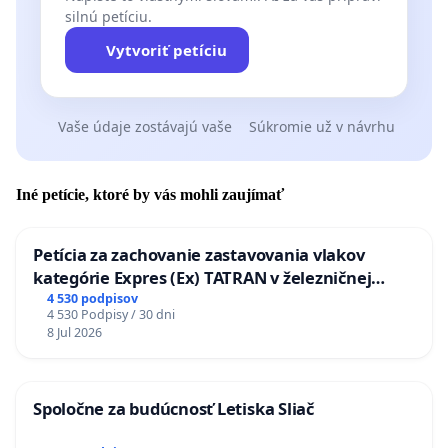
silnú petíciu.
Vytvoriť petíciu
Vaše údaje zostávajú vaše
Súkromie už v návrhu
Iné petície, ktoré by vás mohli zaujímať
Petícia za zachovanie zastavovania vlakov
kategórie Expres (Ex) TATRAN v železničnej
stanici Púchov
4 530 podpisov
4 530 Podpisy / 30 dni
8 Jul 2026
Spoločne za budúcnosť Letiska Sliač