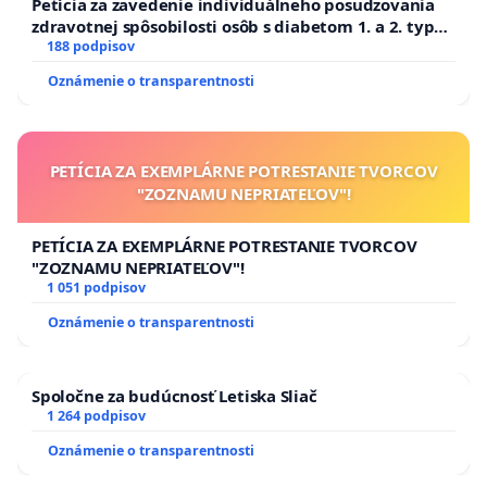
Petícia za zavedenie individuálneho posudzovania
zdravotnej spôsobilosti osôb s diabetom 1. a 2. typu
pri prijímaní do Policajného zboru SR
188 podpisov
Oznámenie o transparentnosti
PETÍCIA ZA EXEMPLÁRNE POTRESTANIE TVORCOV
"ZOZNAMU NEPRIATEĽOV"!
PETÍCIA ZA EXEMPLÁRNE POTRESTANIE TVORCOV
"ZOZNAMU NEPRIATEĽOV"!
1 051 podpisov
Oznámenie o transparentnosti
Spoločne za budúcnosť Letiska Sliač
1 264 podpisov
Oznámenie o transparentnosti