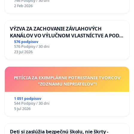
746 Podpisy / 30 dni
2 Feb 2026
VÝZVA ZA ZACHOVANIE ZÁVLAHOVÝCH
KANÁLOV VO VÝLUČNOM VLASTNÍCTVE A POD
KONTROLOU SLOVENSKEJ REPUBLIKY & žiadosť
576 podpisov
576 Podpisy / 30 dni
na riešenie zanedbaného stavu závlahových a
23 Jul 2026
odvodňovacích kanálov na Slovensku
PETÍCIA ZA EXEMPLÁRNE POTRESTANIE TVORCOV
"ZOZNAMU NEPRIATEĽOV"!
1 051 podpisov
544 Podpisy / 30 dni
5 Jul 2026
Deti si zaslúžia bezpečnú školu, nie škrty -