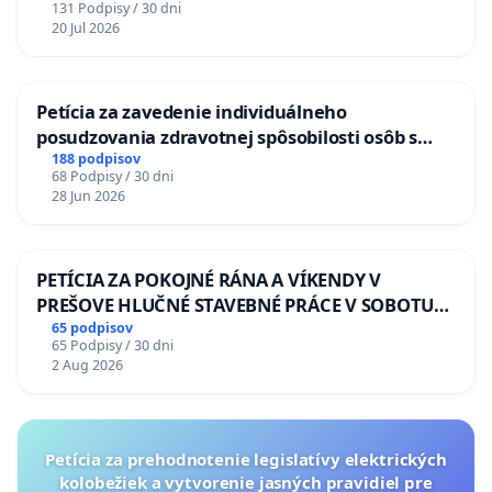
131 Podpisy / 30 dni
20 Jul 2026
Petícia za zavedenie individuálneho
posudzovania zdravotnej spôsobilosti osôb s
diabetom 1. a 2. typu pri prijímaní do
188 podpisov
68 Podpisy / 30 dni
Policajného zboru SR
28 Jun 2026
PETÍCIA ZA POKOJNÉ RÁNA A VÍKENDY V
PREŠOVE HLUČNÉ STAVEBNÉ PRÁCE V SOBOTU
LEN OD 9.00 DO 13.00 HOD., CEZ PRACOVNÝ
65 podpisov
65 Podpisy / 30 dni
TÝŽDEŇ CIEĽ 8.00 – 18.00 HOD. A PRAVIDELNÁ
2 Aug 2026
KONTROLA STAVBY C-AREA NA
ĎUMBIERSKEJ/MAGU
Petícia za prehodnotenie legislatívy elektrických
kolobežiek a vytvorenie jasných pravidiel pre