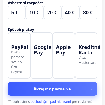
Vyberte si rozpočet
5 €
10 €
20 €
40 €
80 €
Spôsob platby
PayPal
Google
Apple
Kreditná
Pay
Pay
Karta
Plaťte
pomocou
Visa,
svojho
Mastercard
účtu
PayPal
Prejsť k platbe 5 €
Súhlasím s
obchodnými podmienkami
pre reklamné