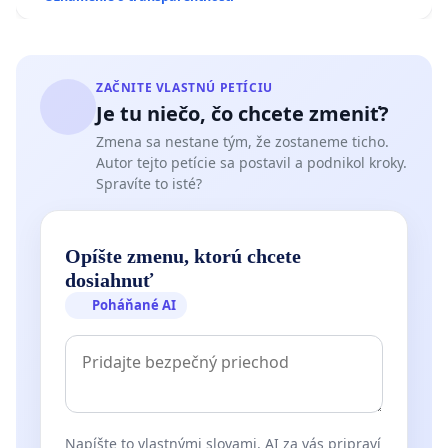
ZAČNITE VLASTNÚ PETÍCIU
Je tu niečo, čo chcete zmeniť?
Zmena sa nestane tým, že zostaneme ticho.
Autor tejto petície sa postavil a podnikol kroky.
Spravíte to isté?
Opíšte zmenu, ktorú chcete
dosiahnuť
Poháňané AI
Napíšte to vlastnými slovami. AI za vás pripraví