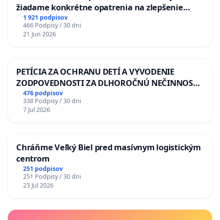
žiadame konkrétne opatrenia na zlepšenie
situácie v školstve
1 921 podpisov
466 Podpisy / 30 dni
21 Jun 2026
PETÍCIA ZA OCHRANU DETÍ A VYVODENIE
ZODPOVEDNOSTI ZA DLHOROČNÚ NEČINNOSŤ
A ZLYHANIE ŠTÁTU
476 podpisov
338 Podpisy / 30 dni
7 Jul 2026
Chráňme Veľký Biel pred masívnym logistickým
centrom
251 podpisov
251 Podpisy / 30 dni
23 Jul 2026