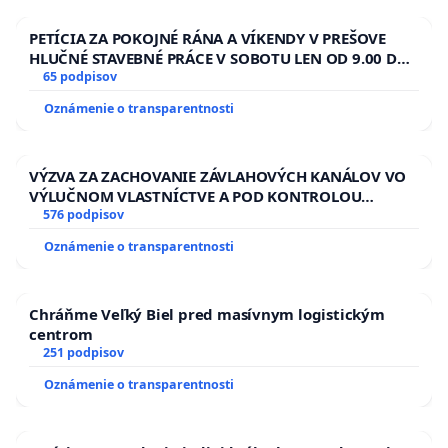
PETÍCIA ZA POKOJNÉ RÁNA A VÍKENDY V PREŠOVE
HLUČNÉ STAVEBNÉ PRÁCE V SOBOTU LEN OD 9.00 DO
13.00 HOD., CEZ PRACOVNÝ TÝŽDEŇ CIEĽ 8.00 – 18.00
65 podpisov
HOD. A PRAVIDELNÁ KONTROLA STAVBY C-AREA NA
Oznámenie o transparentnosti
ĎUMBIERSKEJ/MAGU
VÝZVA ZA ZACHOVANIE ZÁVLAHOVÝCH KANÁLOV VO
VÝLUČNOM VLASTNÍCTVE A POD KONTROLOU
SLOVENSKEJ REPUBLIKY & žiadosť na riešenie
576 podpisov
zanedbaného stavu závlahových a odvodňovacích
Oznámenie o transparentnosti
kanálov na Slovensku
Chráňme Veľký Biel pred masívnym logistickým
centrom
251 podpisov
Oznámenie o transparentnosti