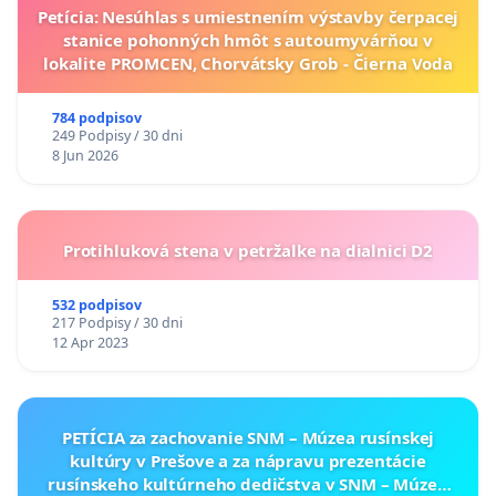
Petícia: Nesúhlas s umiestnením výstavby čerpacej
stanice pohonných hmôt s autoumyvárňou v
lokalite PROMCEN, Chorvátsky Grob - Čierna Voda
784 podpisov
249 Podpisy / 30 dni
8 Jun 2026
Protihluková stena v petržalke na dialnici D2
532 podpisov
217 Podpisy / 30 dni
12 Apr 2023
PETÍCIA za zachovanie SNM – Múzea rusínskej
kultúry v Prešove a za nápravu prezentácie
rusínskeho kultúrneho dedičstva v SNM – Múzeu