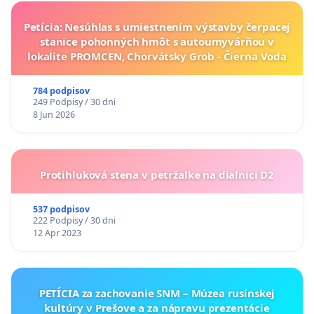
Petícia: Nesúhlas s umiestnením výstavby čerpacej
stanice pohonných hmôt s autoumyvárňou v
lokalite PROMCEN, Chorvátsky Grob - Čierna Voda
784 podpisov
249 Podpisy / 30 dni
8 Jun 2026
Protihluková stena v petržalke na dialnici D2
537 podpisov
222 Podpisy / 30 dni
12 Apr 2023
PETÍCIA za zachovanie SNM – Múzea rusínskej
kultúry v Prešove a za nápravu prezentácie