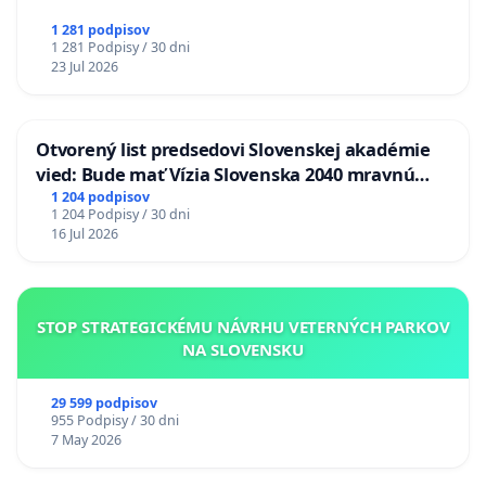
1 281 podpisov
1 281 Podpisy / 30 dni
23 Jul 2026
Otvorený list predsedovi Slovenskej akadémie
vied: Bude mať Vízia Slovenska 2040 mravnú
chrbticu?
1 204 podpisov
1 204 Podpisy / 30 dni
16 Jul 2026
STOP STRATEGICKÉMU NÁVRHU VETERNÝCH PARKOV
NA SLOVENSKU
29 599 podpisov
955 Podpisy / 30 dni
7 May 2026