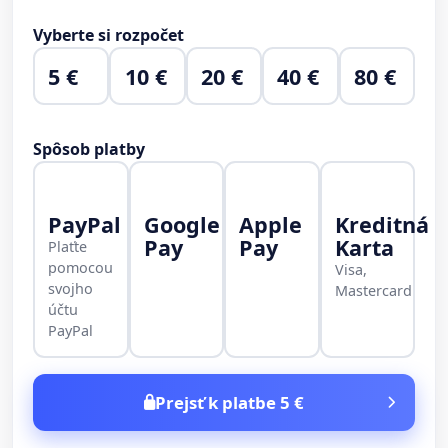
Vyberte si rozpočet
5 €
10 €
20 €
40 €
80 €
Spôsob platby
PayPal
Google
Apple
Kreditná
Pay
Pay
Karta
Plaťte
pomocou
Visa,
svojho
Mastercard
účtu
PayPal
Prejsť k platbe 5 €