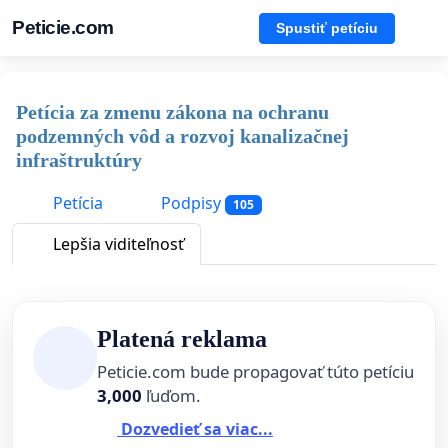
Peticie.com
Spustiť petíciu
Petícia za zmenu zákona na ochranu
podzemných vôd a rozvoj kanalizačnej
infraštruktúry
Petícia
Podpisy
105
Lepšia viditeľnosť
Platená reklama
Peticie.com bude propagovať túto petíciu
3,000
ľuďom.
Dozvedieť sa viac...