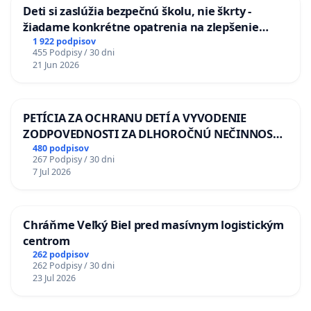
Deti si zaslúžia bezpečnú školu, nie škrty -
žiadame konkrétne opatrenia na zlepšenie
situácie v školstve
1 922 podpisov
455 Podpisy / 30 dni
21 Jun 2026
PETÍCIA ZA OCHRANU DETÍ A VYVODENIE
ZODPOVEDNOSTI ZA DLHOROČNÚ NEČINNOSŤ
A ZLYHANIE ŠTÁTU
480 podpisov
267 Podpisy / 30 dni
7 Jul 2026
Chráňme Veľký Biel pred masívnym logistickým
centrom
262 podpisov
262 Podpisy / 30 dni
23 Jul 2026