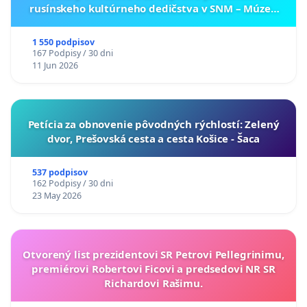
rusínskeho kultúrneho dedičstva v SNM – Múzeu
ukrajinskej kultúry vo Svidníku
1 550 podpisov
167 Podpisy / 30 dni
11 Jun 2026
​Petícia za obnovenie pôvodných rýchlostí: Zelený
dvor, Prešovská cesta a cesta Košice - Šaca
537 podpisov
162 Podpisy / 30 dni
23 May 2026
Otvorený list prezidentovi SR Petrovi Pellegrinimu,
premiérovi Robertovi Ficovi a predsedovi NR SR
Richardovi Rašimu.