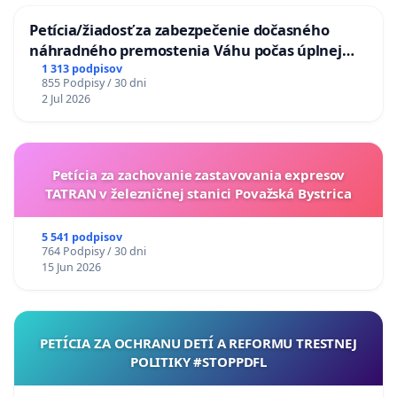
Petícia/žiadosť za zabezpečenie dočasného
náhradného premostenia Váhu počas úplnej
uzávery Vážskeho mosta v Komárne
1 313 podpisov
855 Podpisy / 30 dni
2 Jul 2026
Petícia za zachovanie zastavovania expresov
TATRAN v železničnej stanici Považská Bystrica
5 541 podpisov
764 Podpisy / 30 dni
15 Jun 2026
PETÍCIA ZA OCHRANU DETÍ A REFORMU TRESTNEJ
POLITIKY #STOPPDFL