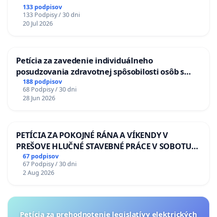
133 podpisov
133 Podpisy / 30 dni
20 Jul 2026
Petícia za zavedenie individuálneho
posudzovania zdravotnej spôsobilosti osôb s
diabetom 1. a 2. typu pri prijímaní do
188 podpisov
68 Podpisy / 30 dni
Policajného zboru SR
28 Jun 2026
PETÍCIA ZA POKOJNÉ RÁNA A VÍKENDY V
PREŠOVE HLUČNÉ STAVEBNÉ PRÁCE V SOBOTU
LEN OD 9.00 DO 13.00 HOD., CEZ PRACOVNÝ
67 podpisov
67 Podpisy / 30 dni
TÝŽDEŇ CIEĽ 8.00 – 18.00 HOD. A PRAVIDELNÁ
2 Aug 2026
KONTROLA STAVBY C-AREA NA
ĎUMBIERSKEJ/MAGU
Petícia za prehodnotenie legislatívy elektrických