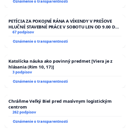
Oznámenie o transparentnosti
PETÍCIA ZA POKOJNÉ RÁNA A VÍKENDY V PREŠOVE
HLUČNÉ STAVEBNÉ PRÁCE V SOBOTU LEN OD 9.00 DO
13.00 HOD., CEZ PRACOVNÝ TÝŽDEŇ CIEĽ 8.00 – 18.00
67 podpisov
HOD. A PRAVIDELNÁ KONTROLA STAVBY C-AREA NA
Oznámenie o transparentnosti
ĎUMBIERSKEJ/MAGU
Katolícka náuka ako povinný predmet [Viera je z
hlásania (Rim 10, 17)]
3 podpisov
Oznámenie o transparentnosti
Chráňme Veľký Biel pred masívnym logistickým
centrom
262 podpisov
Oznámenie o transparentnosti