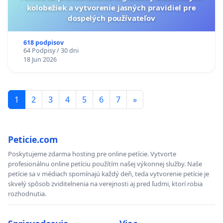
kolobežiek a vytvorenie jasných pravidiel pre
dospelých používateľov
618 podpisov
64 Podpisy / 30 dni
18 Jun 2026
1
2
3
4
5
6
7
»
Peticie.com
Poskytujeme zdarma hosting pre online petície. Vytvorte
profesionálnu online petíciu použítím našej výkonnej služby. Naše
petície sa v médiach spomínajú každý deň, teda vytvorenie petície je
skvelý spôsob zviditelnenia na verejnosti aj pred ľudmi, ktorí robia
rozhodnutia.