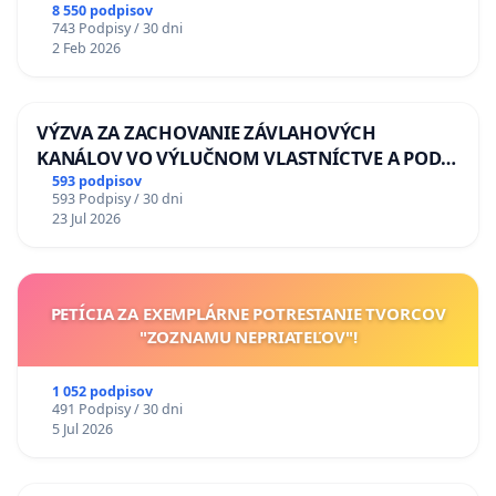
8 550 podpisov
743 Podpisy / 30 dni
2 Feb 2026
VÝZVA ZA ZACHOVANIE ZÁVLAHOVÝCH
KANÁLOV VO VÝLUČNOM VLASTNÍCTVE A POD
KONTROLOU SLOVENSKEJ REPUBLIKY & žiadosť
593 podpisov
593 Podpisy / 30 dni
na riešenie zanedbaného stavu závlahových a
23 Jul 2026
odvodňovacích kanálov na Slovensku
PETÍCIA ZA EXEMPLÁRNE POTRESTANIE TVORCOV
"ZOZNAMU NEPRIATEĽOV"!
1 052 podpisov
491 Podpisy / 30 dni
5 Jul 2026