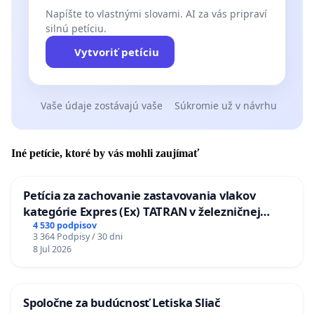
Napíšte to vlastnými slovami. AI za vás pripraví
silnú petíciu.
Vytvoriť petíciu
Vaše údaje zostávajú vaše
Súkromie už v návrhu
Iné petície, ktoré by vás mohli zaujímať
Petícia za zachovanie zastavovania vlakov
kategórie Expres (Ex) TATRAN v železničnej
stanici Púchov
4 530 podpisov
3 364 Podpisy / 30 dni
8 Jul 2026
Spoločne za budúcnosť Letiska Sliač