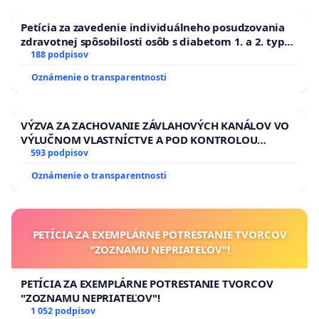
Petícia za zavedenie individuálneho posudzovania
zdravotnej spôsobilosti osôb s diabetom 1. a 2. typu
pri prijímaní do Policajného zboru SR
188 podpisov
Oznámenie o transparentnosti
VÝZVA ZA ZACHOVANIE ZÁVLAHOVÝCH KANÁLOV VO
VÝLUČNOM VLASTNÍCTVE A POD KONTROLOU
SLOVENSKEJ REPUBLIKY & žiadosť na riešenie
593 podpisov
zanedbaného stavu závlahových a odvodňovacích
Oznámenie o transparentnosti
kanálov na Slovensku
PETÍCIA ZA EXEMPLÁRNE POTRESTANIE TVORCOV
"ZOZNAMU NEPRIATEĽOV"!
PETÍCIA ZA EXEMPLÁRNE POTRESTANIE TVORCOV
"ZOZNAMU NEPRIATEĽOV"!
1 052 podpisov