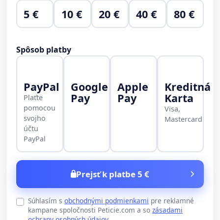
5 €
10 €
20 €
40 €
80 €
Spôsob platby
PayPal
Google
Apple
Kreditná
Pay
Pay
Karta
Plaťte
pomocou
Visa,
svojho
Mastercard
účtu
PayPal
Prejsť k platbe 5 €
Súhlasím s
obchodnými podmienkami
pre reklamné
kampane spoločnosti Peticie.com a so
zásadami
ochrany osobných údajov
.