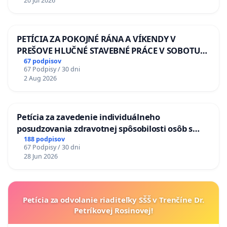
20 Jul 2026
PETÍCIA ZA POKOJNÉ RÁNA A VÍKENDY V
PREŠOVE HLUČNÉ STAVEBNÉ PRÁCE V SOBOTU
LEN OD 9.00 DO 13.00 HOD., CEZ PRACOVNÝ
67 podpisov
67 Podpisy / 30 dni
TÝŽDEŇ CIEĽ 8.00 – 18.00 HOD. A PRAVIDELNÁ
2 Aug 2026
KONTROLA STAVBY C-AREA NA
ĎUMBIERSKEJ/MAGU
Petícia za zavedenie individuálneho
posudzovania zdravotnej spôsobilosti osôb s
diabetom 1. a 2. typu pri prijímaní do
188 podpisov
67 Podpisy / 30 dni
Policajného zboru SR
28 Jun 2026
Petícia za odvolanie riaditeľky SŠŠ v Trenčíne Dr.
Petríkovej Rosinovej!