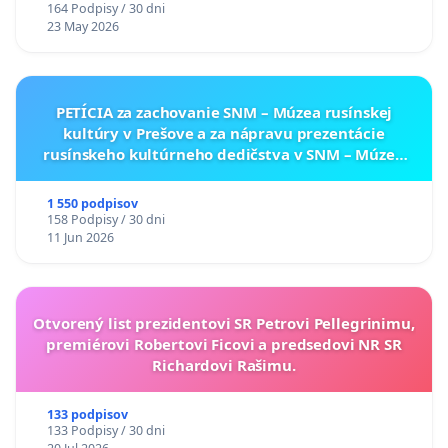
164 Podpisy / 30 dni
23 May 2026
PETÍCIA za zachovanie SNM – Múzea rusínskej
kultúry v Prešove a za nápravu prezentácie
rusínskeho kultúrneho dedičstva v SNM – Múzeu
ukrajinskej kultúry vo Svidníku
1 550 podpisov
158 Podpisy / 30 dni
11 Jun 2026
Otvorený list prezidentovi SR Petrovi Pellegrinimu,
premiérovi Robertovi Ficovi a predsedovi NR SR
Richardovi Rašimu.
133 podpisov
133 Podpisy / 30 dni