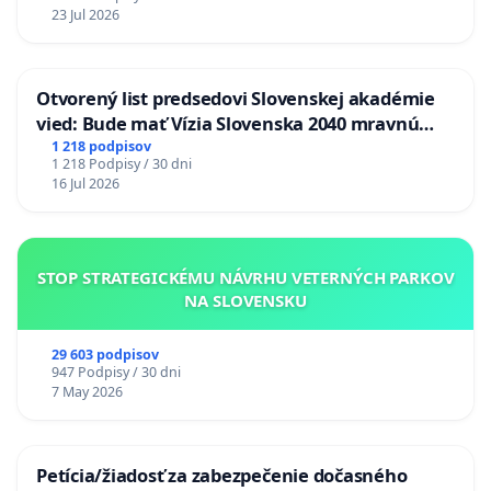
23 Jul 2026
Otvorený list predsedovi Slovenskej akadémie
vied: Bude mať Vízia Slovenska 2040 mravnú
chrbticu?
1 218 podpisov
1 218 Podpisy / 30 dni
16 Jul 2026
STOP STRATEGICKÉMU NÁVRHU VETERNÝCH PARKOV
NA SLOVENSKU
29 603 podpisov
947 Podpisy / 30 dni
7 May 2026
Petícia/žiadosť za zabezpečenie dočasného