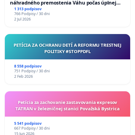
náhradného premostenia Váhu počas úplnej
uzávery Vážskeho mosta v Komárne
1 313 podpisov
766 Podpisy / 30 dni
2 Jul 2026
PETÍCIA ZA OCHRANU DETÍ A REFORMU TRESTNEJ
POLITIKY #STOPPDFL
8 558 podpisov
751 Podpisy / 30 dni
2 Feb 2026
Petícia za zachovanie zastavovania expresov
TATRAN v železničnej stanici Považská Bystrica
5 541 podpisov
667 Podpisy / 30 dni
15 Jun 2026