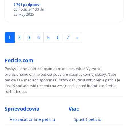
1 701 podpisov
63 Podpisy / 30 dni
25 May 2025
1
2
3
4
5
6
7
»
Peticie.com
Poskytujeme zdarma hosting pre online petície. Vytvorte
profesionálnu online petíciu použítím našej výkonnej služby. Naše
petície sa v médiach spomínajú každý deň, teda vytvorenie petície je
skvelý spôsob zviditelnenia na verejnosti aj pred ľudmi, ktorí robia
rozhodnutia.
Sprievodcovia
Viac
Ako začať online petíciu
Spustiť petíciu