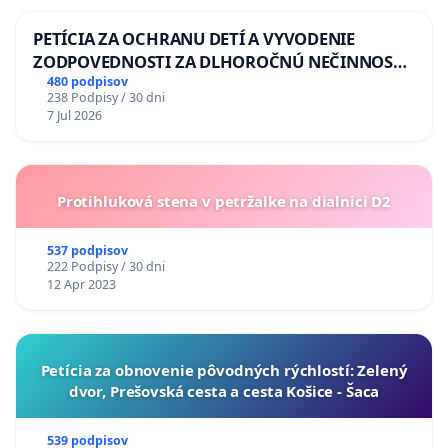
PETÍCIA ZA OCHRANU DETÍ A VYVODENIE
ZODPOVEDNOSTI ZA DLHOROČNÚ NEČINNOSŤ
A ZLYHANIE ŠTÁTU
480 podpisov
238 Podpisy / 30 dni
7 Jul 2026
Protihluková stena v petržalke na dialnici D2
537 podpisov
222 Podpisy / 30 dni
12 Apr 2023
​Petícia za obnovenie pôvodných rýchlostí: Zelený
dvor, Prešovská cesta a cesta Košice - Šaca
539 podpisov