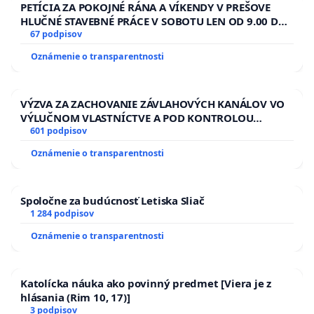
PETÍCIA ZA POKOJNÉ RÁNA A VÍKENDY V PREŠOVE
HLUČNÉ STAVEBNÉ PRÁCE V SOBOTU LEN OD 9.00 DO
13.00 HOD., CEZ PRACOVNÝ TÝŽDEŇ CIEĽ 8.00 – 18.00
67 podpisov
HOD. A PRAVIDELNÁ KONTROLA STAVBY C-AREA NA
Oznámenie o transparentnosti
ĎUMBIERSKEJ/MAGU
VÝZVA ZA ZACHOVANIE ZÁVLAHOVÝCH KANÁLOV VO
VÝLUČNOM VLASTNÍCTVE A POD KONTROLOU
SLOVENSKEJ REPUBLIKY & žiadosť na riešenie
601 podpisov
zanedbaného stavu závlahových a odvodňovacích
Oznámenie o transparentnosti
kanálov na Slovensku
Spoločne za budúcnosť Letiska Sliač
1 284 podpisov
Oznámenie o transparentnosti
Katolícka náuka ako povinný predmet [Viera je z
hlásania (Rim 10, 17)]
3 podpisov