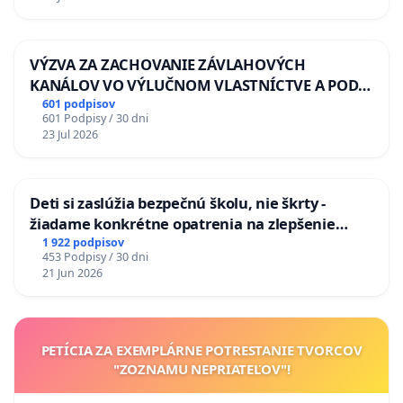
VÝZVA ZA ZACHOVANIE ZÁVLAHOVÝCH
KANÁLOV VO VÝLUČNOM VLASTNÍCTVE A POD
KONTROLOU SLOVENSKEJ REPUBLIKY & žiadosť
601 podpisov
601 Podpisy / 30 dni
na riešenie zanedbaného stavu závlahových a
23 Jul 2026
odvodňovacích kanálov na Slovensku
Deti si zaslúžia bezpečnú školu, nie škrty -
žiadame konkrétne opatrenia na zlepšenie
situácie v školstve
1 922 podpisov
453 Podpisy / 30 dni
21 Jun 2026
PETÍCIA ZA EXEMPLÁRNE POTRESTANIE TVORCOV
"ZOZNAMU NEPRIATEĽOV"!