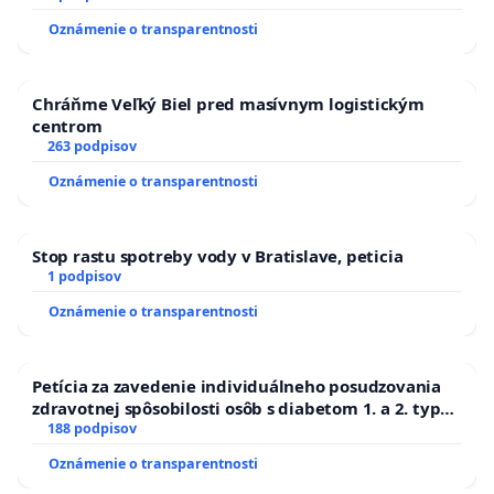
Oznámenie o transparentnosti
Chráňme Veľký Biel pred masívnym logistickým
centrom
263 podpisov
Oznámenie o transparentnosti
Stop rastu spotreby vody v Bratislave, peticia
1 podpisov
Oznámenie o transparentnosti
Petícia za zavedenie individuálneho posudzovania
zdravotnej spôsobilosti osôb s diabetom 1. a 2. typu
pri prijímaní do Policajného zboru SR
188 podpisov
Oznámenie o transparentnosti