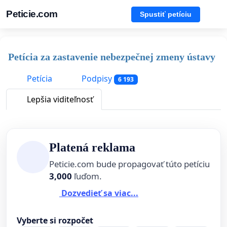
Peticie.com
Spustiť petíciu
Petícia za zastavenie nebezpečnej zmeny ústavy
Petícia
Podpisy
6 193
Lepšia viditeľnosť
Platená reklama
Peticie.com bude propagovať túto petíciu
3,000
ľuďom.
Dozvedieť sa viac...
Vyberte si rozpočet