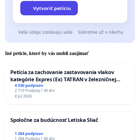
Vytvoriť petíciu
Vaše údaje zostávajú vaše
Súkromie už v návrhu
Iné petície, ktoré by vás mohli zaujímať
Petícia za zachovanie zastavovania vlakov
kategórie Expres (Ex) TATRAN v železničnej
stanici Púchov
4 530 podpisov
2 710 Podpisy / 30 dni
8 Jul 2026
Spoločne za budúcnosť Letiska Sliač
1 284 podpisov
1 284 Podpisy / 30 dni