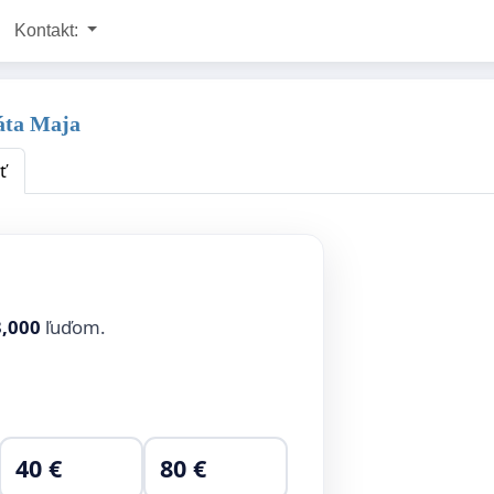
Kontakt:
áta Maja
ť
3,000
ľuďom.
40 €
80 €