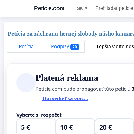
Peticie.com
Prehliadať petície
SK ▼
Petícia za záchranu hernej slobody nášho kamar
Petícia
Podpisy
Lepšia viditeľnos
20
Platená reklama
Peticie.com bude propagovať túto petíciu
Dozvedieť sa viac...
Vyberte si rozpočet
5 €
10 €
20 €