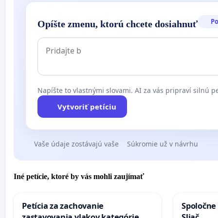
P
Opíšte zmenu, ktorú chcete dosiahnuť
Napíšte to vlastnými slovami. AI za vás pripraví silnú pe
Vytvoriť petíciu
Vaše údaje zostávajú vaše
Súkromie už v návrhu
Iné petície, ktoré by vás mohli zaujímať
Petícia za zachovanie
Spoločne 
zastavovania vlakov kategórie
Sliač