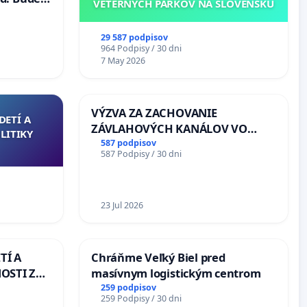
VETERNÝCH PARKOV NA SLOVENSKU
40 mravnú
29 587 podpisov
964 Podpisy / 30 dni
7 May 2026
VÝZVA ZA ZACHOVANIE
DETÍ A
ZÁVLAHOVÝCH KANÁLOV VO
LITIKY
VÝLUČNOM VLASTNÍCTVE A POD
587 podpisov
587 Podpisy / 30 dni
KONTROLOU SLOVENSKEJ
REPUBLIKY & žiadosť na riešenie
zanedbaného stavu závlahových
a odvodňovacích kanálov na
23 Jul 2026
Slovensku
TÍ A
Chráňme Veľký Biel pred
OSTI ZA
masívnym logistickým centrom
 A
259 podpisov
259 Podpisy / 30 dni