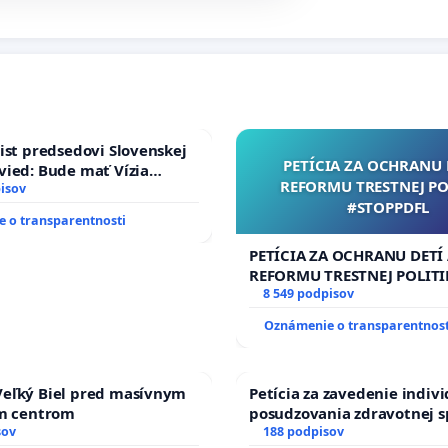
ist predsedovi Slovenskej
PETÍCIA ZA OCHRANU 
ied: Bude mať Vízia
REFORMU TRESTNEJ PO
 2040 mravnú chrbticu?
isov
#STOPPDFL
 o transparentnosti
PETÍCIA ZA OCHRANU DETÍ
REFORMU TRESTNEJ POLITI
#STOPPDFL
8 549 podpisov
Oznámenie o transparentnost
eľký Biel pred masívnym
Petícia za zavedenie indiv
ým centrom
posudzovania zdravotnej s
sov
osôb s diabetom 1. a 2. typ
188 podpisov