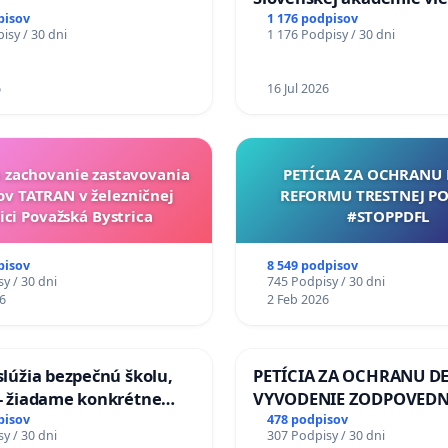
mať Vízia Slovenska 20
pisov
1 176 podpisov
isy / 30 dni
1 176 Podpisy / 30 dni
chrbticu?
6
16 Jul 2026
a zachovanie zastavovania
PETÍCIA ZA OCHRANU 
ov TATRAN v železničnej
REFORMU TRESTNEJ PO
ici Považská Bystrica
#STOPPDFL
pisov
8 549 podpisov
y / 30 dni
745 Podpisy / 30 dni
6
2 Feb 2026
aslúžia bezpečnú školu,
PETÍCIA ZA OCHRANU DE
 - žiadame konkrétne
VYVODENIE ZODPOVEDN
 na zlepšenie situácie v
DLHOROČNÚ NEČINNOSŤ
pisov
478 podpisov
y / 30 dni
307 Podpisy / 30 dni
ZLYHANIE ŠTÁTU