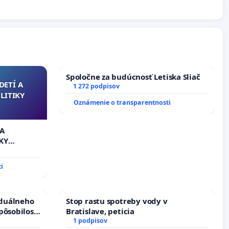
Spoločne za budúcnosť Letiska Sliač
DETÍ A
1 272 podpisov
LITIKY
Oznámenie o transparentnosti
 A
KY
i
iduálneho
Stop rastu spotreby vody v
pôsobilosti
Bratislave, peticia
u pri
1 podpisov