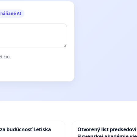
oháňané AI
tíciu.
za budúcnosť Letiska
Otvorený list predsedovi
Slovenskej akadémie vie