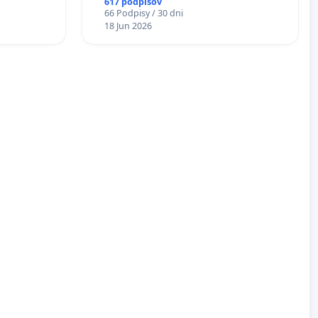
617 podpisov
Á
66 Podpisy / 30 dni
EA NA
18 Jun 2026