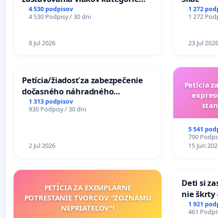
Expres (Ex) TATRAN v železničnej
4 530 podpisov
1 272 pod
4 530 Podpisy / 30 dni
1 272 Podp
stanici Púchov
8 Jul 2026
23 Jul 202
Petícia/žiadosť za zabezpečenie
Petícia z
dočasného náhradného
expres
premostenia Váhu počas úplnej
1 313 podpisov
stan
930 Podpisy / 30 dni
uzávery Vážskeho mosta v
Komárne
5 541 pod
790 Podpis
2 Jul 2026
15 Jun 202
Deti si z
PETÍCIA ZA EXEMPLÁRNE
nie škrty
POTRESTANIE TVORCOV "ZOZNAMU
opatrenia
1 921 pod
NEPRIATEĽOV"!
461 Podpis
školstve