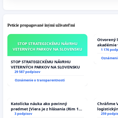
Petície propagované inými užívateľmi
Otvorený l
STOP STRATEGICKÉMU NÁVRHU
akadémie v
VETERNÝCH PARKOV NA SLOVENSKU
Slovenska
1 176 podp
Oznámenie
STOP STRATEGICKÉMU NÁVRHU
VETERNÝCH PARKOV NA SLOVENSKU
29 587 podpisov
Oznámenie o transparentnosti
Katolícka náuka ako povinný
Chráňme V
predmet [Viera je z hlásania (Rim 10,
logistick
17)]
3 podpisov
259 podpi