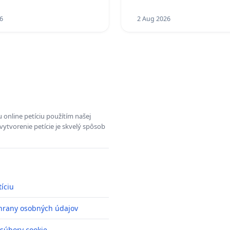
18.00 HOD. A PRAVIDELN
6
KONTROLA STAVBY C-AR
2 Aug 2026
ĎUMBIERSKEJ/MAGU
 online petíciu použítím našej
vytvorenie petície je skvelý spôsob
tíciu
hrany osobných údajov
 súbory cookie