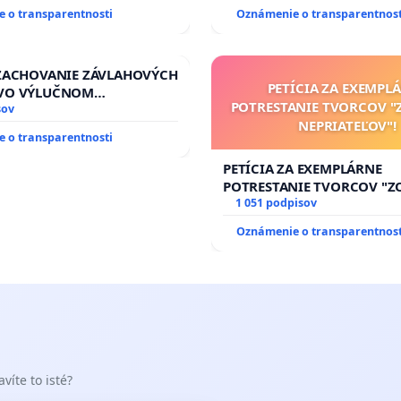
prijímaní do Policajného z
 o transparentnosti
Oznámenie o transparentnost
 ZACHOVANIE ZÁVLAHOVÝCH
PETÍCIA ZA EXEMPL
VO VÝLUČNOM
POTRESTANIE TVORCOV 
TVE A POD KONTROLOU
sov
NEPRIATEĽOV"!
J REPUBLIKY & žiadosť na
 o transparentnosti
zanedbaného stavu
ch a odvodňovacích
PETÍCIA ZA EXEMPLÁRNE
a Slovensku
POTRESTANIE TVORCOV "
NEPRIATEĽOV"!
1 051 podpisov
Oznámenie o transparentnost
víte to isté?