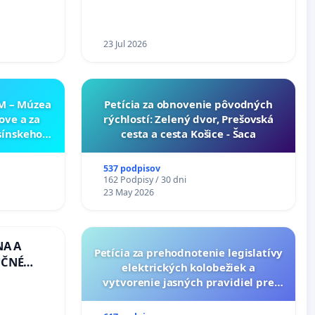
23 Jul 2026
NM – Múzea
​Petícia za obnovenie pôvodných
ove a za
rýchlostí: Zelený dvor, Prešovská
sínskeho
cesta a cesta Košice - Šaca
v SNM –
túry vo
537 podpisov
162 Podpisy / 30 dni
23 May 2026
NA A
Petícia za prehodnotenie legislatívy
UČNÉ
elektrických kolobežiek a
OTU LEN
vytvorenie jasných pravidiel pre
CEZ
dospelých používateľov
.00 –