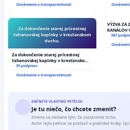
Oznámenie o transparentnosti
Oznámenie
VÝZVA ZA
Za dokončenie starej prícestnej
KANÁLOV 
ťahanovskej kaplnky v kresťanskom
VLASTNÍC
587 podpi
duchu.
SLOVENSKE
Oznámenie
riešenie 
závlahový
Za dokončenie starej prícestnej
kanálov n
ťahanovskej kaplnky v kresťanskom
duchu.
35 podpisov
Oznámenie o transparentnosti
ZAČNITE VLASTNÚ PETÍCIU
Je tu niečo, čo chcete zmeniť?
Zmena sa nestane tým, že zostaneme ticho.
Autor tejto petície sa postavil a podnikol kroky. Spra