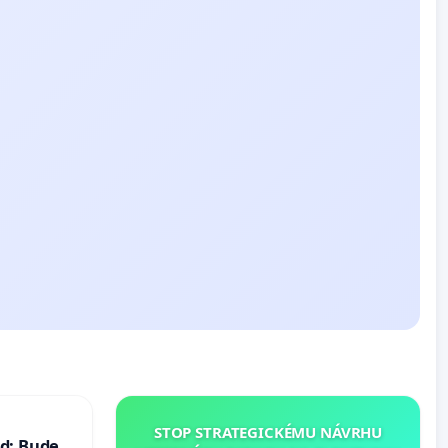
STOP STRATEGICKÉMU NÁVRHU
d: Bude