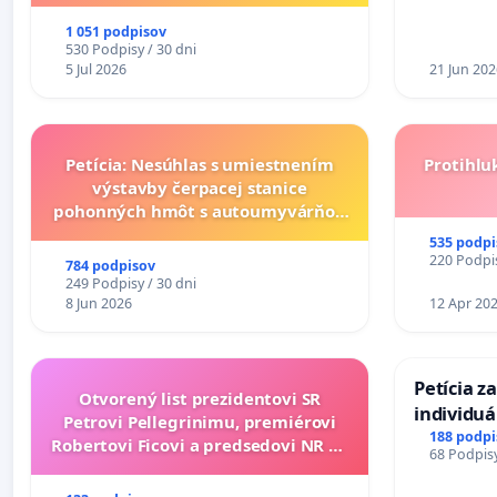
1 051 podpisov
530 Podpisy / 30 dni
5 Jul 2026
21 Jun 202
Petícia: Nesúhlas s umiestnením
Protihlu
výstavby čerpacej stanice
pohonných hmôt s autoumyvárňou
v lokalite PROMCEN, Chorvátsky
535 podpi
Grob - Čierna Voda
220 Podpis
784 podpisov
249 Podpisy / 30 dni
8 Jun 2026
12 Apr 20
Petícia z
Otvorený list prezidentovi SR
individu
Petrovi Pellegrinimu, premiérovi
zdravotne
188 podpi
Robertovi Ficovi a predsedovi NR SR
68 Podpisy
diabetom 
Richardovi Rašimu.
do Polica