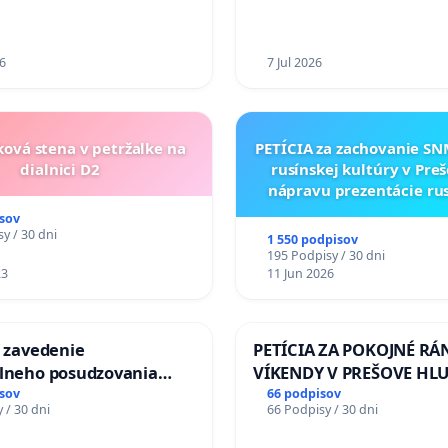
6
7 Jul 2026
ková stena v petržalke na
PETÍCIA za zachovanie S
dialnici D2
rusínskej kultúry v Preš
nápravu prezentácie ru
kultúrneho dedičstva 
sov
Múzeu ukrajinskej kul
y / 30 dni
1 550 podpisov
Svidníku
195 Podpisy / 30 dni
23
11 Jun 2026
a zavedenie
PETÍCIA ZA POKOJNÉ RÁ
álneho posudzovania
VÍKENDY V PREŠOVE HL
j spôsobilosti osôb s
STAVEBNÉ PRÁCE V SOB
sov
66 podpisov
 / 30 dni
66 Podpisy / 30 dni
1. a 2. typu pri prijímaní
OD 9.00 DO 13.00 HOD., 
jného zboru SR
PRACOVNÝ TÝŽDEŇ CIEĽ 8