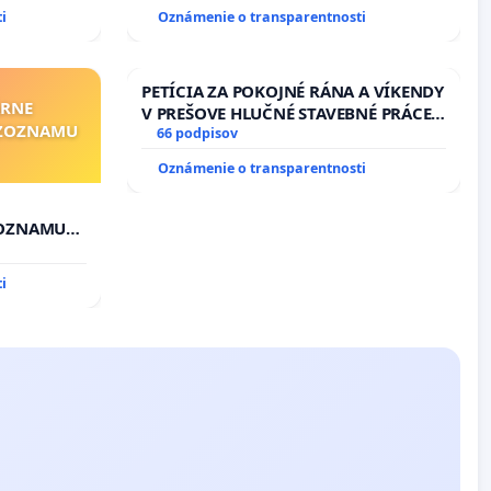
boru SR
i
Oznámenie o transparentnosti
PETÍCIA ZA POKOJNÉ RÁNA A VÍKENDY
ÁRNE
V PREŠOVE HLUČNÉ STAVEBNÉ PRÁCE
"ZOZNAMU
V SOBOTU LEN OD 9.00 DO 13.00
66 podpisov
HOD., CEZ PRACOVNÝ TÝŽDEŇ CIEĽ
Oznámenie o transparentnosti
8.00 – 18.00 HOD. A PRAVIDELNÁ
KONTROLA STAVBY C-AREA NA
ĎUMBIERSKEJ/MAGU
ZOZNAMU
i