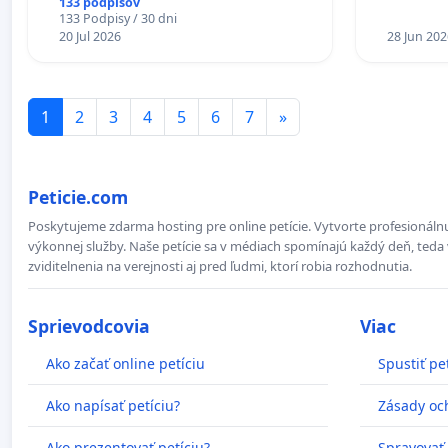
133 podpisov
133 Podpisy / 30 dni
20 Jul 2026
28 Jun 202
1
2
3
4
5
6
7
»
Peticie.com
Poskytujeme zdarma hosting pre online petície. Vytvorte profesionálnu
výkonnej služby. Naše petície sa v médiach spomínajú každý deň, teda 
zviditelnenia na verejnosti aj pred ľudmi, ktorí robia rozhodnutia.
Sprievodcovia
Viac
Ako začať online petíciu
Spustiť pe
Ako napísať petíciu?
Zásady oc
Ako prezentovať petíciu?
Spravovať