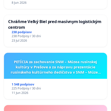
8 Jun 2026
Chráňme Veľký Biel pred masívnym logistickým
centrom
238 podpisov
238 Podpisy / 30 dni
23 Jul 2026
PETÍCIA za zachovanie SNM – Múzea rusínskej
kultúry v Prešove a za nápravu prezentácie
rusínskeho kultúrneho dedičstva v SNM – Múzeu
ukrajinskej kultúry vo Svidníku
1 548 podpisov
225 Podpisy / 30 dni
11 Jun 2026