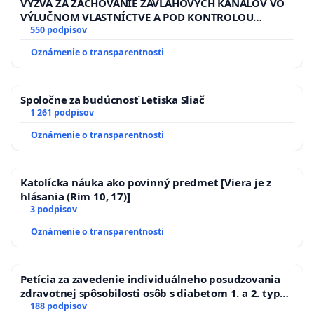
VÝZVA ZA ZACHOVANIE ZÁVLAHOVÝCH KANÁLOV VO
VÝLUČNOM VLASTNÍCTVE A POD KONTROLOU
SLOVENSKEJ REPUBLIKY & žiadosť na riešenie
550 podpisov
zanedbaného stavu závlahových a odvodňovacích
Oznámenie o transparentnosti
kanálov na Slovensku
Spoločne za budúcnosť Letiska Sliač
1 261 podpisov
Oznámenie o transparentnosti
Katolícka náuka ako povinný predmet [Viera je z
hlásania (Rim 10, 17)]
3 podpisov
Oznámenie o transparentnosti
Petícia za zavedenie individuálneho posudzovania
zdravotnej spôsobilosti osôb s diabetom 1. a 2. typu
pri prijímaní do Policajného zboru SR
188 podpisov