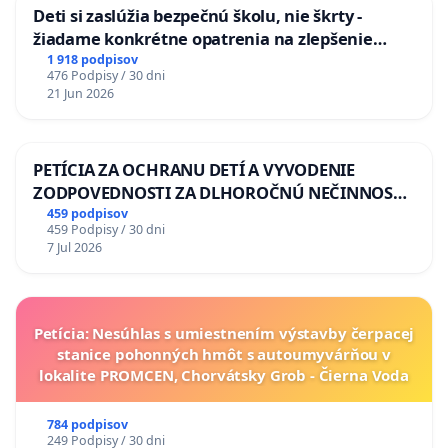
Deti si zaslúžia bezpečnú školu, nie škrty -
žiadame konkrétne opatrenia na zlepšenie
situácie v školstve
1 918 podpisov
476 Podpisy / 30 dni
21 Jun 2026
PETÍCIA ZA OCHRANU DETÍ A VYVODENIE
ZODPOVEDNOSTI ZA DLHOROČNÚ NEČINNOSŤ
A ZLYHANIE ŠTÁTU
459 podpisov
459 Podpisy / 30 dni
7 Jul 2026
Petícia: Nesúhlas s umiestnením výstavby čerpacej
stanice pohonných hmôt s autoumyvárňou v
lokalite PROMCEN, Chorvátsky Grob - Čierna Voda
784 podpisov
249 Podpisy / 30 dni