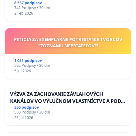
8 537 podpisov
742 Podpisy / 30 dni
2 Feb 2026
PETÍCIA ZA EXEMPLÁRNE POTRESTANIE TVORCOV
"ZOZNAMU NEPRIATEĽOV"!
1 051 podpisov
592 Podpisy / 30 dni
5 Jul 2026
VÝZVA ZA ZACHOVANIE ZÁVLAHOVÝCH
KANÁLOV VO VÝLUČNOM VLASTNÍCTVE A POD
KONTROLOU SLOVENSKEJ REPUBLIKY & žiadosť
550 podpisov
550 Podpisy / 30 dni
na riešenie zanedbaného stavu závlahových a
23 Jul 2026
odvodňovacích kanálov na Slovensku