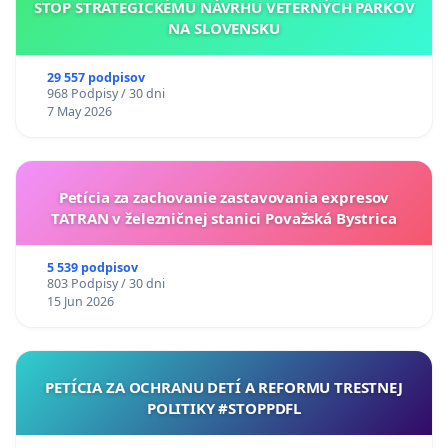
STOP STRATEGICKÉMU NÁVRHU VETERNÝCH PARKOV
NA SLOVENSKU
29 557 podpisov
968 Podpisy / 30 dni
7 May 2026
Petícia za zachovanie zastavovania expresov
TATRAN v železničnej stanici Považská Bystrica
5 539 podpisov
803 Podpisy / 30 dni
15 Jun 2026
PETÍCIA ZA OCHRANU DETÍ A REFORMU TRESTNEJ
POLITIKY #STOPPDFL