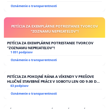
Oznámenie o transparentnosti
PETÍCIA ZA EXEMPLÁRNE POTRESTANIE TVORCOV
"ZOZNAMU NEPRIATEĽOV"!
PETÍCIA ZA EXEMPLÁRNE POTRESTANIE TVORCOV
"ZOZNAMU NEPRIATEĽOV"!
1 051 podpisov
Oznámenie o transparentnosti
PETÍCIA ZA POKOJNÉ RÁNA A VÍKENDY V PREŠOVE
HLUČNÉ STAVEBNÉ PRÁCE V SOBOTU LEN OD 9.00 DO
13.00 HOD., CEZ PRACOVNÝ TÝŽDEŇ CIEĽ 8.00 – 18.00
63 podpisov
HOD. A PRAVIDELNÁ KONTROLA STAVBY C-AREA NA
Oznámenie o transparentnosti
ĎUMBIERSKEJ/MAGU