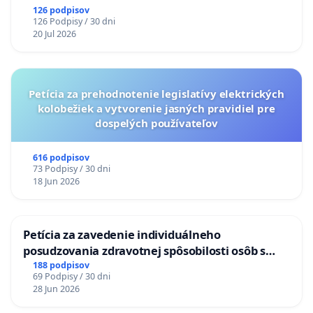
126 podpisov
126 Podpisy / 30 dni
20 Jul 2026
Petícia za prehodnotenie legislatívy elektrických
kolobežiek a vytvorenie jasných pravidiel pre
dospelých používateľov
616 podpisov
73 Podpisy / 30 dni
18 Jun 2026
Petícia za zavedenie individuálneho
posudzovania zdravotnej spôsobilosti osôb s
diabetom 1. a 2. typu pri prijímaní do
188 podpisov
69 Podpisy / 30 dni
Policajného zboru SR
28 Jun 2026