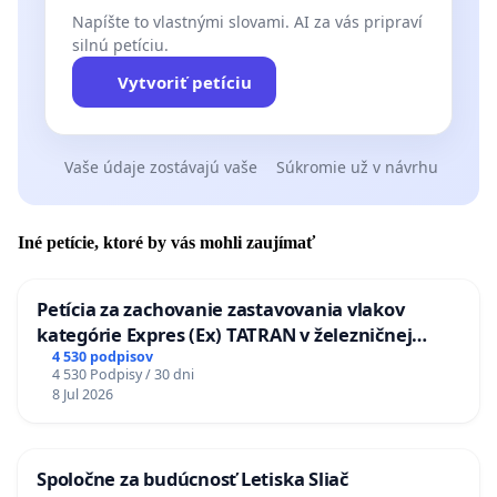
Napíšte to vlastnými slovami. AI za vás pripraví
silnú petíciu.
Vytvoriť petíciu
Vaše údaje zostávajú vaše
Súkromie už v návrhu
Iné petície, ktoré by vás mohli zaujímať
Petícia za zachovanie zastavovania vlakov
kategórie Expres (Ex) TATRAN v železničnej
stanici Púchov
4 530 podpisov
4 530 Podpisy / 30 dni
8 Jul 2026
Spoločne za budúcnosť Letiska Sliač