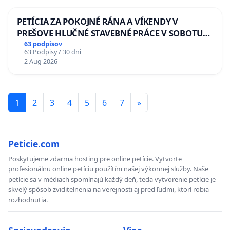
PETÍCIA ZA POKOJNÉ RÁNA A VÍKENDY V
PREŠOVE HLUČNÉ STAVEBNÉ PRÁCE V SOBOTU
LEN OD 9.00 DO 13.00 HOD., CEZ PRACOVNÝ
63 podpisov
63 Podpisy / 30 dni
TÝŽDEŇ CIEĽ 8.00 – 18.00 HOD. A PRAVIDELNÁ
2 Aug 2026
KONTROLA STAVBY C-AREA NA
ĎUMBIERSKEJ/MAGU
1
2
3
4
5
6
7
»
Peticie.com
Poskytujeme zdarma hosting pre online petície. Vytvorte
profesionálnu online petíciu použítím našej výkonnej služby. Naše
petície sa v médiach spomínajú každý deň, teda vytvorenie petície je
skvelý spôsob zviditelnenia na verejnosti aj pred ľudmi, ktorí robia
rozhodnutia.