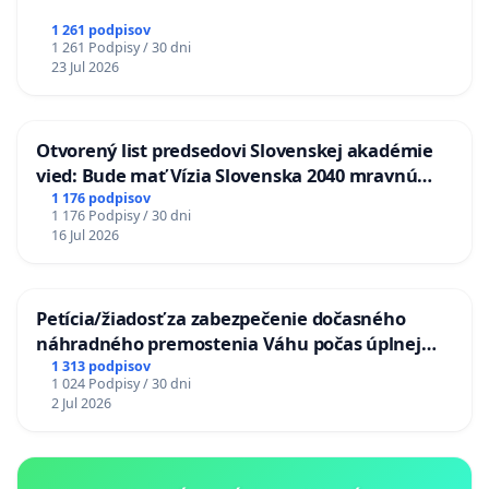
1 261 podpisov
1 261 Podpisy / 30 dni
23 Jul 2026
Otvorený list predsedovi Slovenskej akadémie
vied: Bude mať Vízia Slovenska 2040 mravnú
chrbticu?
1 176 podpisov
1 176 Podpisy / 30 dni
16 Jul 2026
Petícia/žiadosť za zabezpečenie dočasného
náhradného premostenia Váhu počas úplnej
uzávery Vážskeho mosta v Komárne
1 313 podpisov
1 024 Podpisy / 30 dni
2 Jul 2026