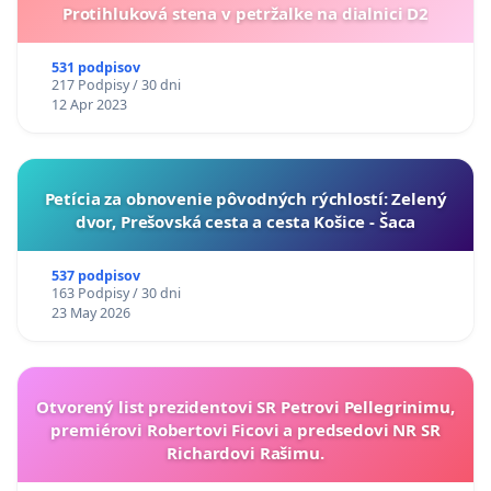
Protihluková stena v petržalke na dialnici D2
531 podpisov
217 Podpisy / 30 dni
12 Apr 2023
​Petícia za obnovenie pôvodných rýchlostí: Zelený
dvor, Prešovská cesta a cesta Košice - Šaca
537 podpisov
163 Podpisy / 30 dni
23 May 2026
Otvorený list prezidentovi SR Petrovi Pellegrinimu,
premiérovi Robertovi Ficovi a predsedovi NR SR
Richardovi Rašimu.