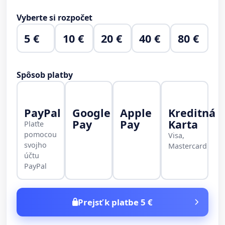
Vyberte si rozpočet
5 €
10 €
20 €
40 €
80 €
Spôsob platby
PayPal
Google
Apple
Kreditná
Pay
Pay
Karta
Plaťte
pomocou
Visa,
svojho
Mastercard
účtu
PayPal
Prejsť k platbe 5 €