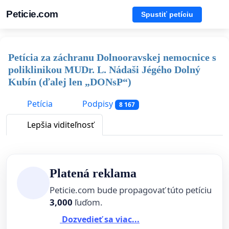
Peticie.com
Spustiť petíciu
Petícia za záchranu Dolnooravskej nemocnice s
poliklinikou MUDr. L. Nádaši Jégého Dolný
Kubín (ďalej len „DONsP“)
Petícia
Podpisy
8 167
Lepšia viditeľnosť
Platená reklama
Peticie.com bude propagovať túto petíciu
3,000
ľuďom.
Dozvedieť sa viac...