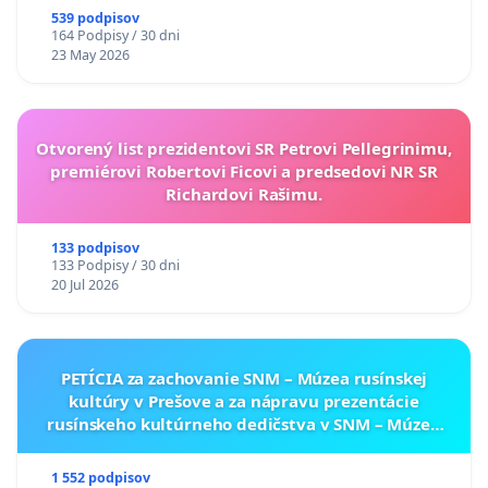
539 podpisov
164 Podpisy / 30 dni
23 May 2026
Otvorený list prezidentovi SR Petrovi Pellegrinimu,
premiérovi Robertovi Ficovi a predsedovi NR SR
Richardovi Rašimu.
133 podpisov
133 Podpisy / 30 dni
20 Jul 2026
PETÍCIA za zachovanie SNM – Múzea rusínskej
kultúry v Prešove a za nápravu prezentácie
rusínskeho kultúrneho dedičstva v SNM – Múzeu
ukrajinskej kultúry vo Svidníku
1 552 podpisov