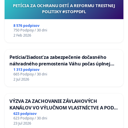
PETÍCIA ZA OCHRANU DETÍ A REFORMU TRESTNEJ
POLITIKY #STOPPDFL
8 576 podpisov
750 Podpisy / 30 dni
2 Feb 2026
Petícia/žiadosť za zabezpečenie dočasného
náhradného premostenia Váhu počas úplnej
uzávery Vážskeho mosta v Komárne
1 313 podpisov
665 Podpisy / 30 dni
2 Jul 2026
VÝZVA ZA ZACHOVANIE ZÁVLAHOVÝCH
KANÁLOV VO VÝLUČNOM VLASTNÍCTVE A POD
KONTROLOU SLOVENSKEJ REPUBLIKY & žiadosť
623 podpisov
623 Podpisy / 30 dni
na riešenie zanedbaného stavu závlahových a
23 Jul 2026
odvodňovacích kanálov na Slovensku