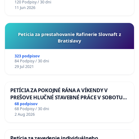
120 Podpisy / 30 dni
11 Jun 2026
Peticia za prestahovanie Rafinerie Slovnaft z
Bratislavy
323 podpisov
84 Podpisy / 30 dni
29 Jul 2021
PETÍCIA ZA POKOJNÉ RÁNA A VÍKENDY V
PREŠOVE HLUČNÉ STAVEBNÉ PRÁCE V SOBOTU
LEN OD 9.00 DO 13.00 HOD., CEZ PRACOVNÝ
68 podpisov
68 Podpisy / 30 dni
TÝŽDEŇ CIEĽ 8.00 – 18.00 HOD. A PRAVIDELNÁ
2 Aug 2026
KONTROLA STAVBY C-AREA NA
ĎUMBIERSKEJ/MAGU
Petícia za zavedenie individuálneho