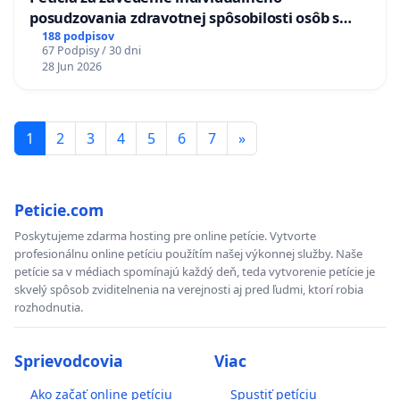
posudzovania zdravotnej spôsobilosti osôb s
diabetom 1. a 2. typu pri prijímaní do
188 podpisov
67 Podpisy / 30 dni
Policajného zboru SR
28 Jun 2026
1
2
3
4
5
6
7
»
Peticie.com
Poskytujeme zdarma hosting pre online petície. Vytvorte
profesionálnu online petíciu použítím našej výkonnej služby. Naše
petície sa v médiach spomínajú každý deň, teda vytvorenie petície je
skvelý spôsob zviditelnenia na verejnosti aj pred ľudmi, ktorí robia
rozhodnutia.
Sprievodcovia
Viac
Ako začať online petíciu
Spustiť petíciu