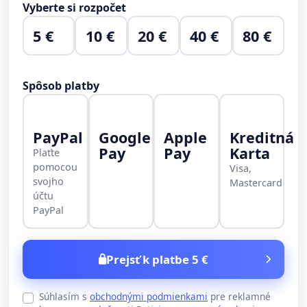
Vyberte si rozpočet
5 €
10 €
20 €
40 €
80 €
Spôsob platby
PayPal
Google
Apple
Kreditná
Pay
Pay
Karta
Plaťte
pomocou
Visa,
svojho
Mastercard
účtu
PayPal
Prejsť k platbe 5 €
Súhlasím s
obchodnými podmienkami
pre reklamné