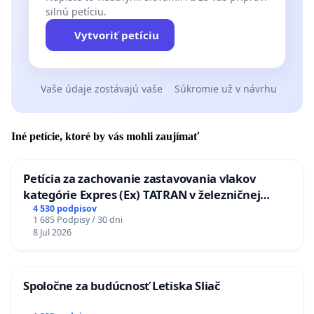
silnú petíciu.
Vytvoriť petíciu
Vaše údaje zostávajú vaše
Súkromie už v návrhu
Iné petície, ktoré by vás mohli zaujímať
Petícia za zachovanie zastavovania vlakov
kategórie Expres (Ex) TATRAN v železničnej
stanici Púchov
4 530 podpisov
1 685 Podpisy / 30 dni
8 Jul 2026
Spoločne za budúcnosť Letiska Sliač