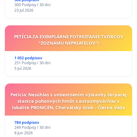
300 Podpisy / 30 dni
23 Jul 2026
PETÍCIA ZA EXEMPLÁRNE POTRESTANIE TVORCOV
"ZOZNAMU NEPRIATEĽOV"!
1 052 podpisov
251 Podpisy / 30 dni
5 Jul 2026
Petícia: Nesúhlas s umiestnením výstavby čerpacej
stanice pohonných hmôt s autoumyvárňou v
lokalite PROMCEN, Chorvátsky Grob - Čierna Voda
784 podpisov
249 Podpisy / 30 dni
8 Jun 2026