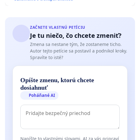
ZAČNITE VLASTNÚ PETÍCIU
Je tu niečo, čo chcete zmeniť?
Zmena sa nestane tým, že zostaneme ticho.
Autor tejto petície sa postavil a podnikol kroky.
Spravíte to isté?
Opíšte zmenu, ktorú chcete
dosiahnuť
Poháňané AI
Napíšte to vlastnými slovami. AI za vás pripraví