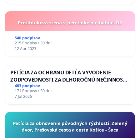
Protihluková stena v petržalke na dialnici D2
540 podpisov
215 Podpisy / 30 dni
12 Apr 2023
PETÍCIA ZA OCHRANU DETÍ A VYVODENIE
ZODPOVEDNOSTI ZA DLHOROČNÚ NEČINNOSŤ
A ZLYHANIE ŠTÁTU
483 podpisov
171 Podpisy / 30 dni
7 Jul 2026
​Petícia za obnovenie pôvodných rýchlostí: Zelený
dvor, Prešovská cesta a cesta Košice - Šaca