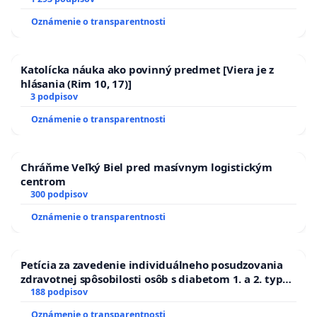
Oznámenie o transparentnosti
Katolícka náuka ako povinný predmet [Viera je z
hlásania (Rim 10, 17)]
3 podpisov
Oznámenie o transparentnosti
Chráňme Veľký Biel pred masívnym logistickým
centrom
300 podpisov
Oznámenie o transparentnosti
Petícia za zavedenie individuálneho posudzovania
zdravotnej spôsobilosti osôb s diabetom 1. a 2. typu
pri prijímaní do Policajného zboru SR
188 podpisov
Oznámenie o transparentnosti