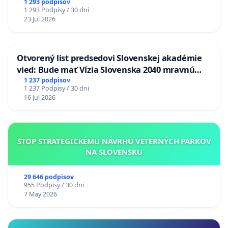
1 293 podpisov
1 293 Podpisy / 30 dni
23 Jul 2026
Otvorený list predsedovi Slovenskej akadémie
vied: Bude mať Vízia Slovenska 2040 mravnú
chrbticu?
1 237 podpisov
1 237 Podpisy / 30 dni
16 Jul 2026
STOP STRATEGICKÉMU NÁVRHU VETERNÝCH PARKOV
NA SLOVENSKU
29 646 podpisov
955 Podpisy / 30 dni
7 May 2026