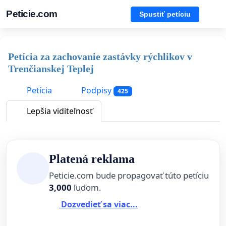
Peticie.com
Spustiť petíciu
Petícia za zachovanie zastávky rýchlikov v
Trenčianskej Teplej
Petícia
Podpisy
425
Lepšia viditeľnosť
Platená reklama
Peticie.com bude propagovať túto petíciu
3,000
ľuďom.
Dozvedieť sa viac...