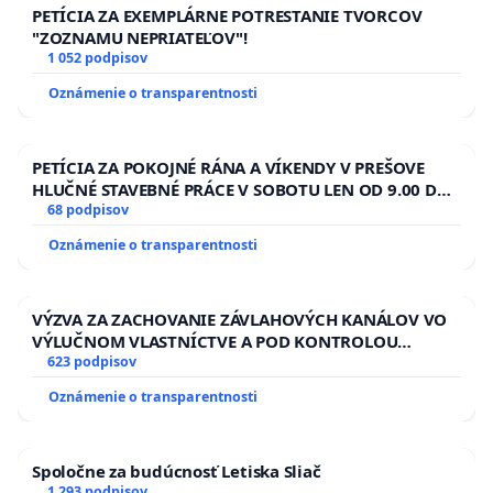
PETÍCIA ZA EXEMPLÁRNE POTRESTANIE TVORCOV
"ZOZNAMU NEPRIATEĽOV"!
1 052 podpisov
Oznámenie o transparentnosti
PETÍCIA ZA POKOJNÉ RÁNA A VÍKENDY V PREŠOVE
HLUČNÉ STAVEBNÉ PRÁCE V SOBOTU LEN OD 9.00 DO
13.00 HOD., CEZ PRACOVNÝ TÝŽDEŇ CIEĽ 8.00 – 18.00
68 podpisov
HOD. A PRAVIDELNÁ KONTROLA STAVBY C-AREA NA
Oznámenie o transparentnosti
ĎUMBIERSKEJ/MAGU
VÝZVA ZA ZACHOVANIE ZÁVLAHOVÝCH KANÁLOV VO
VÝLUČNOM VLASTNÍCTVE A POD KONTROLOU
SLOVENSKEJ REPUBLIKY & žiadosť na riešenie
623 podpisov
zanedbaného stavu závlahových a odvodňovacích
Oznámenie o transparentnosti
kanálov na Slovensku
Spoločne za budúcnosť Letiska Sliač
1 293 podpisov