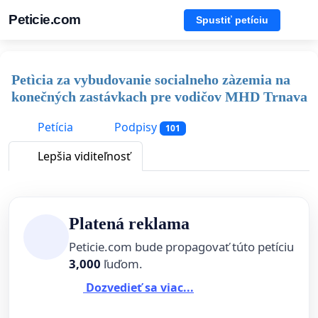
Peticie.com
Spustiť petíciu
Petìcia za vybudovanie socialneho zàzemia na
konečných zastávkach pre vodičov MHD Trnava
Petícia
Podpisy
101
Lepšia viditeľnosť
Platená reklama
Peticie.com bude propagovať túto petíciu
3,000
ľuďom.
Dozvedieť sa viac...