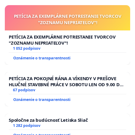
PETÍCIA ZA EXEMPLÁRNE POTRESTANIE TVORCOV
"ZOZNAMU NEPRIATEĽOV"!
PETÍCIA ZA EXEMPLÁRNE POTRESTANIE TVORCOV
"ZOZNAMU NEPRIATEĽOV"!
1 052 podpisov
Oznámenie o transparentnosti
PETÍCIA ZA POKOJNÉ RÁNA A VÍKENDY V PREŠOVE
HLUČNÉ STAVEBNÉ PRÁCE V SOBOTU LEN OD 9.00 DO
13.00 HOD., CEZ PRACOVNÝ TÝŽDEŇ CIEĽ 8.00 – 18.00
67 podpisov
HOD. A PRAVIDELNÁ KONTROLA STAVBY C-AREA NA
Oznámenie o transparentnosti
ĎUMBIERSKEJ/MAGU
Spoločne za budúcnosť Letiska Sliač
1 282 podpisov