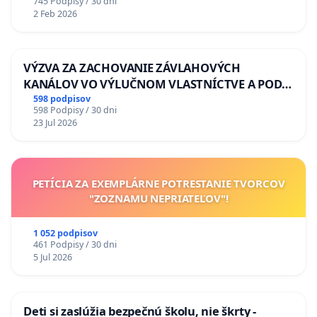
745 Podpisy / 30 dni
2 Feb 2026
VÝZVA ZA ZACHOVANIE ZÁVLAHOVÝCH
KANÁLOV VO VÝLUČNOM VLASTNÍCTVE A POD
KONTROLOU SLOVENSKEJ REPUBLIKY & žiadosť
598 podpisov
598 Podpisy / 30 dni
na riešenie zanedbaného stavu závlahových a
23 Jul 2026
odvodňovacích kanálov na Slovensku
PETÍCIA ZA EXEMPLÁRNE POTRESTANIE TVORCOV
"ZOZNAMU NEPRIATEĽOV"!
1 052 podpisov
461 Podpisy / 30 dni
5 Jul 2026
Deti si zaslúžia bezpečnú školu, nie škrty -