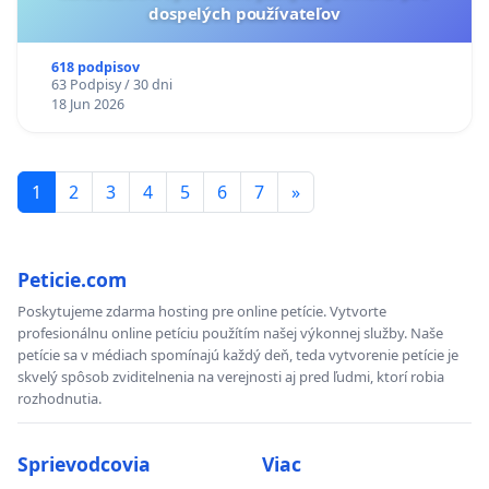
dospelých používateľov
618 podpisov
63 Podpisy / 30 dni
18 Jun 2026
1
2
3
4
5
6
7
»
Peticie.com
Poskytujeme zdarma hosting pre online petície. Vytvorte
profesionálnu online petíciu použítím našej výkonnej služby. Naše
petície sa v médiach spomínajú každý deň, teda vytvorenie petície je
skvelý spôsob zviditelnenia na verejnosti aj pred ľudmi, ktorí robia
rozhodnutia.
Sprievodcovia
Viac