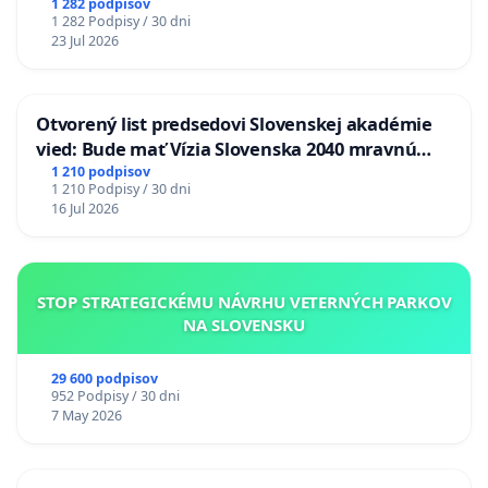
1 282 podpisov
1 282 Podpisy / 30 dni
23 Jul 2026
Otvorený list predsedovi Slovenskej akadémie
vied: Bude mať Vízia Slovenska 2040 mravnú
chrbticu?
1 210 podpisov
1 210 Podpisy / 30 dni
16 Jul 2026
STOP STRATEGICKÉMU NÁVRHU VETERNÝCH PARKOV
NA SLOVENSKU
29 600 podpisov
952 Podpisy / 30 dni
7 May 2026