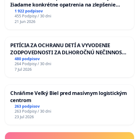
žiadame konkrétne opatrenia na zlepšenie
situácie v školstve
1 922 podpisov
455 Podpisy / 30 dni
21 Jun 2026
PETÍCIA ZA OCHRANU DETÍ A VYVODENIE
ZODPOVEDNOSTI ZA DLHOROČNÚ NEČINNOSŤ
A ZLYHANIE ŠTÁTU
480 podpisov
264 Podpisy / 30 dni
7 Jul 2026
Chráňme Veľký Biel pred masívnym logistickým
centrom
263 podpisov
263 Podpisy / 30 dni
23 Jul 2026