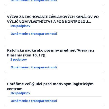
Oznámenie o transparentnosti
VÝZVA ZA ZACHOVANIE ZÁVLAHOVÝCH KANÁLOV VO
VÝLUČNOM VLASTNÍCTVE A POD KONTROLOU
SLOVENSKEJ REPUBLIKY & žiadosť na riešenie
598 podpisov
zanedbaného stavu závlahových a odvodňovacích
Oznámenie o transparentnosti
kanálov na Slovensku
Katolícka náuka ako povinný predmet [Viera je z
hlásania (Rim 10, 17)]
3 podpisov
Oznámenie o transparentnosti
Chráňme Veľký Biel pred masívnym logistickým
centrom
263 podpisov
Oznámenie o transparentnosti