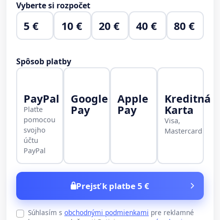
Vyberte si rozpočet
5 €
10 €
20 €
40 €
80 €
Spôsob platby
PayPal
Google
Apple
Kreditná
Pay
Pay
Karta
Plaťte
pomocou
Visa,
svojho
Mastercard
účtu
PayPal
Prejsť k platbe 5 €
Súhlasím s
obchodnými podmienkami
pre reklamné