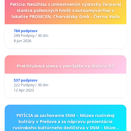
Petícia: Nesúhlas s umiestnením výstavby čerpacej
stanice pohonných hmôt s autoumyvárňou v
lokalite PROMCEN, Chorvátsky Grob - Čierna Voda
784 podpisov
249 Podpisy / 30 dni
8 Jun 2026
Protihluková stena v petržalke na dialnici D2
537 podpisov
222 Podpisy / 30 dni
12 Apr 2023
PETÍCIA za zachovanie SNM – Múzea rusínskej
kultúry v Prešove a za nápravu prezentácie
rusínskeho kultúrneho dedičstva v SNM – Múzeu