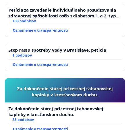
Petícia za zavedenie individuálneho posudzovania
zdravotnej spôsobilosti osôb s diabetom 1. a 2. typu
pri prijímaní do Policajného zboru SR
188 podpisov
Oznámenie o transparentnosti
Stop rastu spotreby vody v Bratislave, peticia
1 podpisov
Oznámenie o transparentnosti
Za dokončenie starej prícestnej ťahanovskej
kaplnky v kresťanskom duchu.
Za dokončenie starej prícestnej ťahanovskej
kaplnky v kresťanskom duchu.
35 podpisov
Oznámenie o transparentnosti