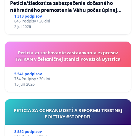
Petícia/žiadosť za zabezpečenie dočasného
náhradného premostenia Váhu počas úplnej
uzávery Vážskeho mosta v Komárne
1 313 podpisov
845 Podpisy / 30 dni
2 Jul 2026
Petícia za zachovanie zastavovania expresov
TATRAN v železničnej stanici Považská Bystrica
5 541 podpisov
754 Podpisy / 30 dni
15 Jun 2026
PETÍCIA ZA OCHRANU DETÍ A REFORMU TRESTNEJ
POLITIKY #STOPPDFL
8 552 podpisov