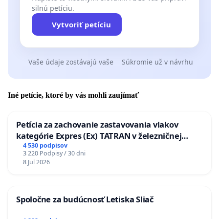
silnú petíciu.
Vytvoriť petíciu
Vaše údaje zostávajú vaše
Súkromie už v návrhu
Iné petície, ktoré by vás mohli zaujímať
Petícia za zachovanie zastavovania vlakov
kategórie Expres (Ex) TATRAN v železničnej
stanici Púchov
4 530 podpisov
3 220 Podpisy / 30 dni
8 Jul 2026
Spoločne za budúcnosť Letiska Sliač