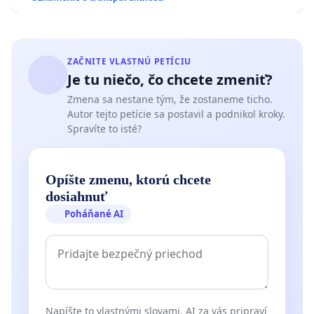
ZAČNITE VLASTNÚ PETÍCIU
Je tu niečo, čo chcete zmeniť?
Zmena sa nestane tým, že zostaneme ticho.
Autor tejto petície sa postavil a podnikol kroky.
Spravíte to isté?
Opíšte zmenu, ktorú chcete
dosiahnuť
Poháňané AI
Napíšte to vlastnými slovami. AI za vás pripraví