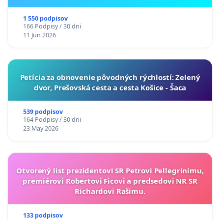
ukrajinskej kultúry vo Svidníku
1 550 podpisov
166 Podpisy / 30 dni
11 Jun 2026
​Petícia za obnovenie pôvodných rýchlostí: Zelený
dvor, Prešovská cesta a cesta Košice - Šaca
539 podpisov
164 Podpisy / 30 dni
23 May 2026
Otvorený list prezidentovi SR Petrovi Pellegrinimu,
premiérovi Robertovi Ficovi a predsedovi NR SR
Richardovi Rašimu.
133 podpisov