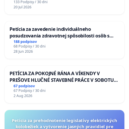
133 Podpisy / 30 dni
20 Jul 2026
Petícia za zavedenie individuálneho
posudzovania zdravotnej spôsobilosti osôb s
diabetom 1. a 2. typu pri prijímaní do
188 podpisov
68 Podpisy / 30 dni
Policajného zboru SR
28 Jun 2026
PETÍCIA ZA POKOJNÉ RÁNA A VÍKENDY V
PREŠOVE HLUČNÉ STAVEBNÉ PRÁCE V SOBOTU
LEN OD 9.00 DO 13.00 HOD., CEZ PRACOVNÝ
67 podpisov
67 Podpisy / 30 dni
TÝŽDEŇ CIEĽ 8.00 – 18.00 HOD. A PRAVIDELNÁ
2 Aug 2026
KONTROLA STAVBY C-AREA NA
ĎUMBIERSKEJ/MAGU
Petícia za prehodnotenie legislatívy elektrických
kolobežiek a vytvorenie jasných pravidiel pre