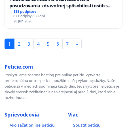
posudzovania zdravotnej spôsobilosti osôb s
diabetom 1. a 2. typu pri prijímaní do
188 podpisov
67 Podpisy / 30 dni
Policajného zboru SR
28 Jun 2026
1
2
3
4
5
6
7
»
Peticie.com
Poskytujeme zdarma hosting pre online petície. Vytvorte
profesionálnu online petíciu použítím našej výkonnej služby. Naše
petície sa v médiach spomínajú každý deň, teda vytvorenie petície je
skvelý spôsob zviditelnenia na verejnosti aj pred ľudmi, ktorí robia
rozhodnutia.
Sprievodcovia
Viac
Ako začať online petíciu
Spustiť petíciu