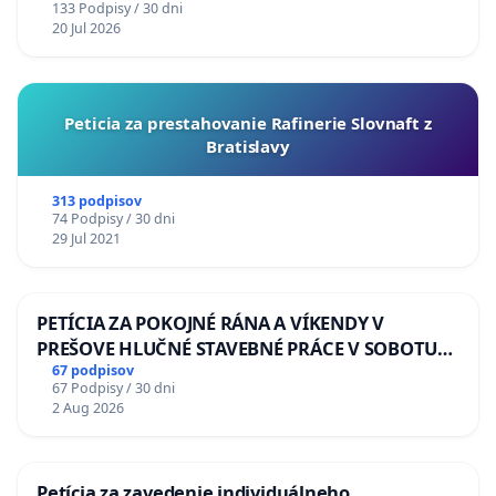
133 Podpisy / 30 dni
20 Jul 2026
Peticia za prestahovanie Rafinerie Slovnaft z
Bratislavy
313 podpisov
74 Podpisy / 30 dni
29 Jul 2021
PETÍCIA ZA POKOJNÉ RÁNA A VÍKENDY V
PREŠOVE HLUČNÉ STAVEBNÉ PRÁCE V SOBOTU
LEN OD 9.00 DO 13.00 HOD., CEZ PRACOVNÝ
67 podpisov
67 Podpisy / 30 dni
TÝŽDEŇ CIEĽ 8.00 – 18.00 HOD. A PRAVIDELNÁ
2 Aug 2026
KONTROLA STAVBY C-AREA NA
ĎUMBIERSKEJ/MAGU
Petícia za zavedenie individuálneho