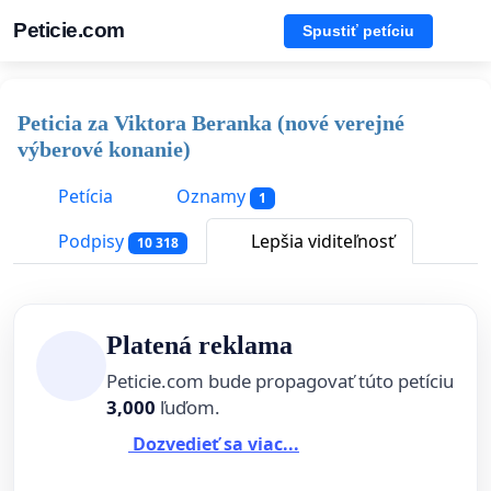
Peticie.com
Spustiť petíciu
Peticia za Viktora Beranka (nové verejné
výberové konanie)
Petícia
Oznamy
1
Podpisy
Lepšia viditeľnosť
10 318
Platená reklama
Peticie.com bude propagovať túto petíciu
3,000
ľuďom.
Dozvedieť sa viac...