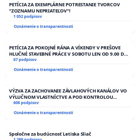
PETÍCIA ZA EXEMPLÁRNE POTRESTANIE TVORCOV
"ZOZNAMU NEPRIATEĽOV"!
1 052 podpisov
Oznámenie o transparentnosti
PETÍCIA ZA POKOJNÉ RÁNA A VÍKENDY V PREŠOVE
HLUČNÉ STAVEBNÉ PRÁCE V SOBOTU LEN OD 9.00 DO
13.00 HOD., CEZ PRACOVNÝ TÝŽDEŇ CIEĽ 8.00 – 18.00
67 podpisov
HOD. A PRAVIDELNÁ KONTROLA STAVBY C-AREA NA
Oznámenie o transparentnosti
ĎUMBIERSKEJ/MAGU
VÝZVA ZA ZACHOVANIE ZÁVLAHOVÝCH KANÁLOV VO
VÝLUČNOM VLASTNÍCTVE A POD KONTROLOU
SLOVENSKEJ REPUBLIKY & žiadosť na riešenie
606 podpisov
zanedbaného stavu závlahových a odvodňovacích
Oznámenie o transparentnosti
kanálov na Slovensku
Spoločne za budúcnosť Letiska Sliač
1 289 podpisov