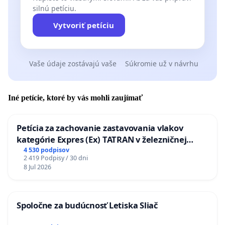
silnú petíciu.
Vytvoriť petíciu
Vaše údaje zostávajú vaše
Súkromie už v návrhu
Iné petície, ktoré by vás mohli zaujímať
Petícia za zachovanie zastavovania vlakov
kategórie Expres (Ex) TATRAN v železničnej
stanici Púchov
4 530 podpisov
2 419 Podpisy / 30 dni
8 Jul 2026
Spoločne za budúcnosť Letiska Sliač