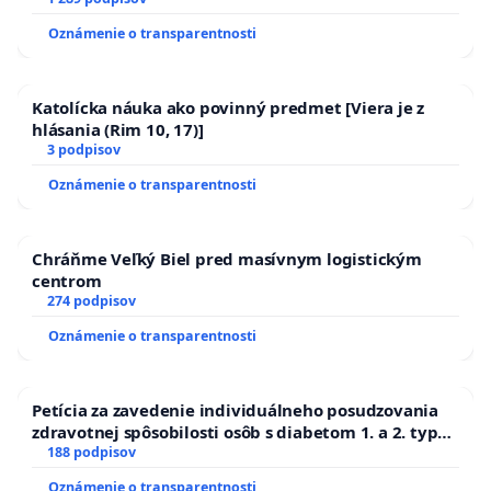
Oznámenie o transparentnosti
Katolícka náuka ako povinný predmet [Viera je z
hlásania (Rim 10, 17)]
3 podpisov
Oznámenie o transparentnosti
Chráňme Veľký Biel pred masívnym logistickým
centrom
274 podpisov
Oznámenie o transparentnosti
Petícia za zavedenie individuálneho posudzovania
zdravotnej spôsobilosti osôb s diabetom 1. a 2. typu
pri prijímaní do Policajného zboru SR
188 podpisov
Oznámenie o transparentnosti