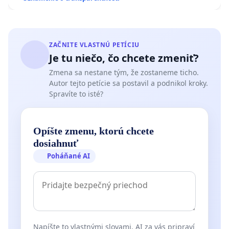
ZAČNITE VLASTNÚ PETÍCIU
Je tu niečo, čo chcete zmeniť?
Zmena sa nestane tým, že zostaneme ticho.
Autor tejto petície sa postavil a podnikol kroky.
Spravíte to isté?
Opíšte zmenu, ktorú chcete
dosiahnuť
Poháňané AI
Napíšte to vlastnými slovami. AI za vás pripraví