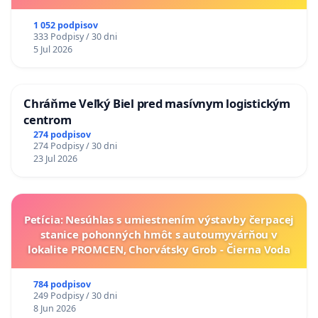
1 052 podpisov
333 Podpisy / 30 dni
5 Jul 2026
Chráňme Veľký Biel pred masívnym logistickým
centrom
274 podpisov
274 Podpisy / 30 dni
23 Jul 2026
Petícia: Nesúhlas s umiestnením výstavby čerpacej
stanice pohonných hmôt s autoumyvárňou v
lokalite PROMCEN, Chorvátsky Grob - Čierna Voda
784 podpisov
249 Podpisy / 30 dni
8 Jun 2026