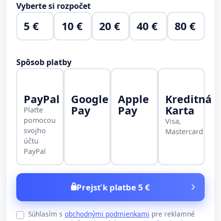
Vyberte si rozpočet
5 €
10 €
20 €
40 €
80 €
Spôsob platby
PayPal
Google
Apple
Kreditná
Pay
Pay
Karta
Plaťte
pomocou
Visa,
svojho
Mastercard
účtu
PayPal
Prejsť k platbe 5 €
Súhlasím s
obchodnými podmienkami
pre reklamné