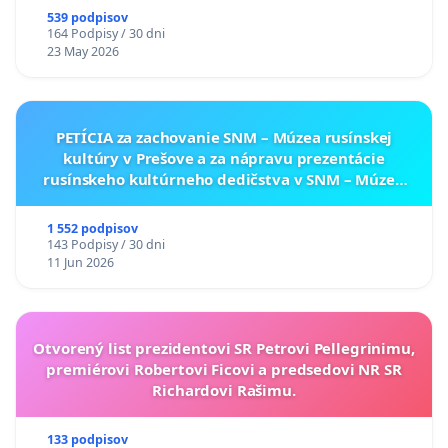
539 podpisov
164 Podpisy / 30 dni
23 May 2026
PETÍCIA za zachovanie SNM – Múzea rusínskej
kultúry v Prešove a za nápravu prezentácie
rusínskeho kultúrneho dedičstva v SNM – Múzeu
ukrajinskej kultúry vo Svidníku
1 552 podpisov
143 Podpisy / 30 dni
11 Jun 2026
Otvorený list prezidentovi SR Petrovi Pellegrinimu,
premiérovi Robertovi Ficovi a predsedovi NR SR
Richardovi Rašimu.
133 podpisov