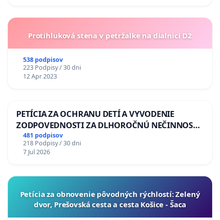
Protihluková stena v petržalke na dialnici D2
538 podpisov
223 Podpisy / 30 dni
12 Apr 2023
PETÍCIA ZA OCHRANU DETÍ A VYVODENIE
ZODPOVEDNOSTI ZA DLHOROČNÚ NEČINNOSŤ
A ZLYHANIE ŠTÁTU
481 podpisov
218 Podpisy / 30 dni
7 Jul 2026
​Petícia za obnovenie pôvodných rýchlostí: Zelený
dvor, Prešovská cesta a cesta Košice - Šaca