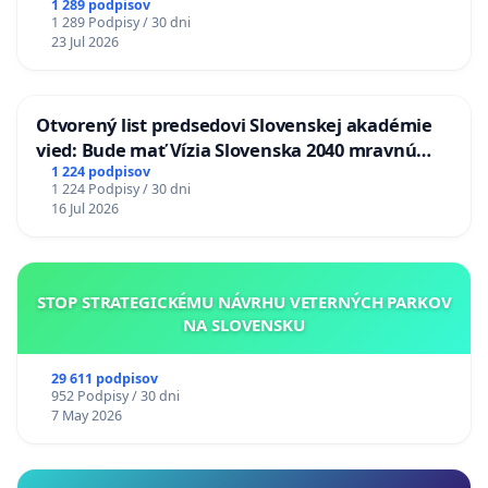
1 289 podpisov
1 289 Podpisy / 30 dni
23 Jul 2026
Otvorený list predsedovi Slovenskej akadémie
vied: Bude mať Vízia Slovenska 2040 mravnú
chrbticu?
1 224 podpisov
1 224 Podpisy / 30 dni
16 Jul 2026
STOP STRATEGICKÉMU NÁVRHU VETERNÝCH PARKOV
NA SLOVENSKU
29 611 podpisov
952 Podpisy / 30 dni
7 May 2026