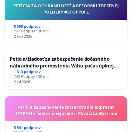
PETÍCIA ZA OCHRANU DETÍ A REFORMU TRESTNEJ
POLITIKY #STOPPDFL
8 568 podpisov
757 Podpisy / 30 dni
2 Feb 2026
Petícia/žiadosť za zabezpečenie dočasného
náhradného premostenia Váhu počas úplnej
uzávery Vážskeho mosta v Komárne
1 313 podpisov
743 Podpisy / 30 dni
2 Jul 2026
Petícia za zachovanie zastavovania expresov
TATRAN v železničnej stanici Považská Bystrica
5 541 podpisov