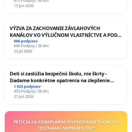
615 Podpisy / 30 dni
15 Jun 2026
VÝZVA ZA ZACHOVANIE ZÁVLAHOVÝCH
KANÁLOV VO VÝLUČNOM VLASTNÍCTVE A POD
KONTROLOU SLOVENSKEJ REPUBLIKY & žiadosť
606 podpisov
606 Podpisy / 30 dni
na riešenie zanedbaného stavu závlahových a
23 Jul 2026
odvodňovacích kanálov na Slovensku
Deti si zaslúžia bezpečnú školu, nie škrty -
žiadame konkrétne opatrenia na zlepšenie
situácie v školstve
1 923 podpisov
453 Podpisy / 30 dni
21 Jun 2026
PETÍCIA ZA EXEMPLÁRNE POTRESTANIE TVORCOV
"ZOZNAMU NEPRIATEĽOV"!