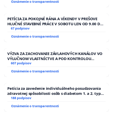
Oznámenie o transparentnosti
PETÍCIA ZA POKOJNÉ RÁNA A VÍKENDY V PREŠOVE
HLUČNÉ STAVEBNÉ PRÁCE V SOBOTU LEN OD 9.00 DO
13.00 HOD., CEZ PRACOVNÝ TÝŽDEŇ CIEĽ 8.00 – 18.00
67 podpisov
HOD. A PRAVIDELNÁ KONTROLA STAVBY C-AREA NA
Oznámenie o transparentnosti
ĎUMBIERSKEJ/MAGU
VÝZVA ZA ZACHOVANIE ZÁVLAHOVÝCH KANÁLOV VO
VÝLUČNOM VLASTNÍCTVE A POD KONTROLOU
SLOVENSKEJ REPUBLIKY & žiadosť na riešenie
607 podpisov
zanedbaného stavu závlahových a odvodňovacích
Oznámenie o transparentnosti
kanálov na Slovensku
Petícia za zavedenie individuálneho posudzovania
zdravotnej spôsobilosti osôb s diabetom 1. a 2. typu
pri prijímaní do Policajného zboru SR
188 podpisov
Oznámenie o transparentnosti