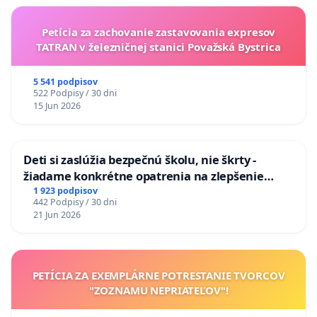
Petícia za zachovanie zastavovania expresov
TATRAN v železničnej stanici Považská Bystrica
5 541 podpisov
522 Podpisy / 30 dni
15 Jun 2026
Deti si zaslúžia bezpečnú školu, nie škrty -
žiadame konkrétne opatrenia na zlepšenie
situácie v školstve
1 923 podpisov
442 Podpisy / 30 dni
21 Jun 2026
PETÍCIA ZA EXEMPLÁRNE POTRESTANIE TVORCOV
"ZOZNAMU NEPRIATEĽOV"!