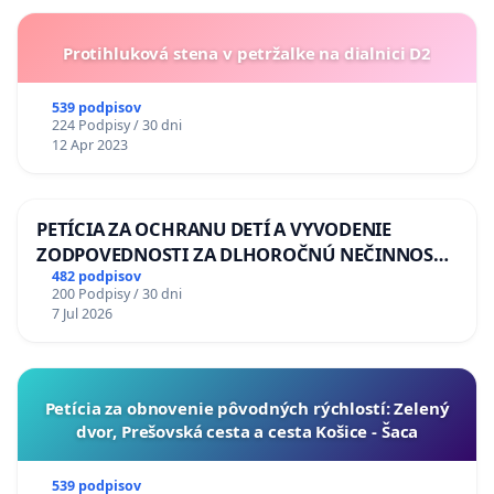
Protihluková stena v petržalke na dialnici D2
539 podpisov
224 Podpisy / 30 dni
12 Apr 2023
PETÍCIA ZA OCHRANU DETÍ A VYVODENIE
ZODPOVEDNOSTI ZA DLHOROČNÚ NEČINNOSŤ
A ZLYHANIE ŠTÁTU
482 podpisov
200 Podpisy / 30 dni
7 Jul 2026
​Petícia za obnovenie pôvodných rýchlostí: Zelený
dvor, Prešovská cesta a cesta Košice - Šaca
539 podpisov