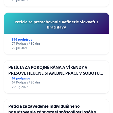
20 Jul 2026
Peticia za prestahovanie Rafinerie Slovnaft z
Bratislavy
316 podpisov
77 Podpisy / 30 dni
29 Jul 2021
PETÍCIA ZA POKOJNÉ RÁNA A VÍKENDY V
PREŠOVE HLUČNÉ STAVEBNÉ PRÁCE V SOBOTU
LEN OD 9.00 DO 13.00 HOD., CEZ PRACOVNÝ
67 podpisov
67 Podpisy / 30 dni
TÝŽDEŇ CIEĽ 8.00 – 18.00 HOD. A PRAVIDELNÁ
2 Aug 2026
KONTROLA STAVBY C-AREA NA
ĎUMBIERSKEJ/MAGU
Petícia za zavedenie individuálneho
posudzovania zdravotnej spôsobilosti osôb s