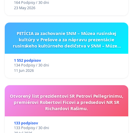
164 Podpisy / 30 dni
23 May 2026
PETÍCIA za zachovanie SNM – Múzea rusínskej
kultúry v Prešove a za nápravu prezentácie
rusínskeho kultúrneho dedičstva v SNM – Múzeu
ukrajinskej kultúry vo Svidníku
1 552 podpisov
134 Podpisy / 30 dni
11 Jun 2026
Otvorený list prezidentovi SR Petrovi Pellegrinimu,
premiérovi Robertovi Ficovi a predsedovi NR SR
Richardovi Rašimu.
133 podpisov
133 Podpisy / 30 dni