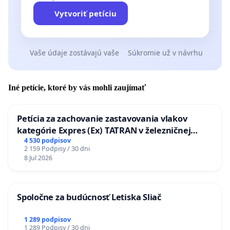
Vytvoriť petíciu
Vaše údaje zostávajú vaše
Súkromie už v návrhu
Iné petície, ktoré by vás mohli zaujímať
Petícia za zachovanie zastavovania vlakov
kategórie Expres (Ex) TATRAN v železničnej
stanici Púchov
4 530 podpisov
2 159 Podpisy / 30 dni
8 Jul 2026
Spoločne za budúcnosť Letiska Sliač
1 289 podpisov
1 289 Podpisy / 30 dni