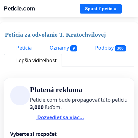
Peticie.com
Spustiť petíciu
Peticia za odvolanie T. Kratochvilovej
Petícia
Oznamy
Podpisy
9
300
Lepšia viditeľnosť
Platená reklama
Peticie.com bude propagovať túto petíciu
3,000
ľuďom.
Dozvedieť sa viac...
Vyberte si rozpočet