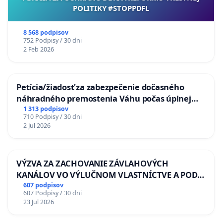
POLITIKY #STOPPDFL
8 568 podpisov
752 Podpisy / 30 dni
2 Feb 2026
Petícia/žiadosť za zabezpečenie dočasného
náhradného premostenia Váhu počas úplnej
uzávery Vážskeho mosta v Komárne
1 313 podpisov
710 Podpisy / 30 dni
2 Jul 2026
VÝZVA ZA ZACHOVANIE ZÁVLAHOVÝCH
KANÁLOV VO VÝLUČNOM VLASTNÍCTVE A POD
KONTROLOU SLOVENSKEJ REPUBLIKY & žiadosť
607 podpisov
607 Podpisy / 30 dni
na riešenie zanedbaného stavu závlahových a
23 Jul 2026
odvodňovacích kanálov na Slovensku