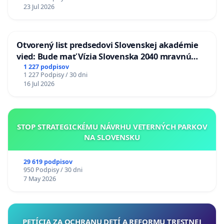
23 Jul 2026
Otvorený list predsedovi Slovenskej akadémie
vied: Bude mať Vízia Slovenska 2040 mravnú
chrbticu?
1 227 podpisov
1 227 Podpisy / 30 dni
16 Jul 2026
STOP STRATEGICKÉMU NÁVRHU VETERNÝCH PARKOV
NA SLOVENSKU
29 619 podpisov
950 Podpisy / 30 dni
7 May 2026
PETÍCIA ZA OCHRANU DETÍ A REFORMU TRESTNEJ