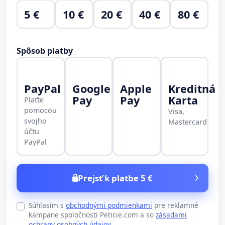
5 €
10 €
20 €
40 €
80 €
Spôsob platby
PayPal
Google
Apple
Kreditná
Pay
Pay
Karta
Plaťte
pomocou
Visa,
svojho
Mastercard
účtu
PayPal
Prejsť k platbe 5 €
Súhlasím s
obchodnými podmienkami
pre reklamné
kampane spoločnosti Peticie.com a so
zásadami
ochrany osobných údajov
.