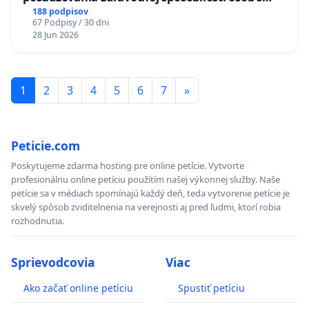
diabetom 1. a 2. typu pri prijímaní do
188 podpisov
67 Podpisy / 30 dni
Policajného zboru SR
28 Jun 2026
1
2
3
4
5
6
7
»
Peticie.com
Poskytujeme zdarma hosting pre online petície. Vytvorte
profesionálnu online petíciu použítím našej výkonnej služby. Naše
petície sa v médiach spomínajú každý deň, teda vytvorenie petície je
skvelý spôsob zviditelnenia na verejnosti aj pred ľudmi, ktorí robia
rozhodnutia.
Sprievodcovia
Viac
Ako začať online petíciu
Spustiť petíciu