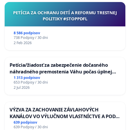
PETÍCIA ZA OCHRANU DETÍ A REFORMU TRESTNEJ
POLITIKY #STOPPDFL
8 586 podpisov
738 Podpisy / 30 dni
2 Feb 2026
Petícia/žiadosť za zabezpečenie dočasného
náhradného premostenia Váhu počas úplnej
uzávery Vážskeho mosta v Komárne
1 313 podpisov
653 Podpisy / 30 dni
2 Jul 2026
VÝZVA ZA ZACHOVANIE ZÁVLAHOVÝCH
KANÁLOV VO VÝLUČNOM VLASTNÍCTVE A POD
KONTROLOU SLOVENSKEJ REPUBLIKY & žiadosť
639 podpisov
639 Podpisy / 30 dni
na riešenie zanedbaného stavu závlahových a