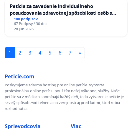
Petícia za zavedenie individuálneho
posudzovania zdravotnej spôsobilosti osôb s
diabetom 1. a 2. typu pri prijímaní do
188 podpisov
67 Podpisy / 30 dni
Policajného zboru SR
28 Jun 2026
1
2
3
4
5
6
7
»
Peticie.com
Poskytujeme zdarma hosting pre online petície. Vytvorte
profesionálnu online petíciu použítím našej výkonnej služby. Naše
petície sa v médiach spomínajú každý deň, teda vytvorenie petície je
skvelý spôsob zviditelnenia na verejnosti aj pred ľudmi, ktorí robia
rozhodnutia.
Sprievodcovia
Viac