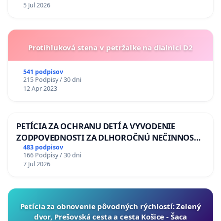
5 Jul 2026
Protihluková stena v petržalke na dialnici D2
541 podpisov
215 Podpisy / 30 dni
12 Apr 2023
PETÍCIA ZA OCHRANU DETÍ A VYVODENIE
ZODPOVEDNOSTI ZA DLHOROČNÚ NEČINNOSŤ
A ZLYHANIE ŠTÁTU
483 podpisov
166 Podpisy / 30 dni
7 Jul 2026
​Petícia za obnovenie pôvodných rýchlostí: Zelený
dvor, Prešovská cesta a cesta Košice - Šaca