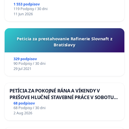
1 553 podpisov
119 Podpisy / 30 dni
11 Jun 2026
Peticia za prestahovanie Rafinerie Slovnaft z
Bratislavy
329 podpisov
90 Podpisy / 30 dni
29 Jul 2021
PETÍCIA ZA POKOJNÉ RÁNA A VÍKENDY V
PREŠOVE HLUČNÉ STAVEBNÉ PRÁCE V SOBOTU
LEN OD 9.00 DO 13.00 HOD., CEZ PRACOVNÝ
68 podpisov
68 Podpisy / 30 dni
TÝŽDEŇ CIEĽ 8.00 – 18.00 HOD. A PRAVIDELNÁ
2 Aug 2026
KONTROLA STAVBY C-AREA NA
ĎUMBIERSKEJ/MAGU