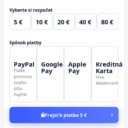
Vyberte si rozpočet
5 €
10 €
20 €
40 €
80 €
Spôsob platby
PayPal
Google
Apple
Kreditná
Pay
Pay
Karta
Plaťte
pomocou
Visa,
svojho
Mastercard
účtu
PayPal
Prejsť k platbe 5 €