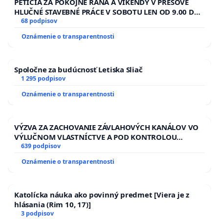
PETÍCIA ZA POKOJNÉ RÁNA A VÍKENDY V PREŠOVE
HLUČNÉ STAVEBNÉ PRÁCE V SOBOTU LEN OD 9.00 DO
13.00 HOD., CEZ PRACOVNÝ TÝŽDEŇ CIEĽ 8.00 – 18.00
68 podpisov
HOD. A PRAVIDELNÁ KONTROLA STAVBY C-AREA NA
Oznámenie o transparentnosti
ĎUMBIERSKEJ/MAGU
Spoločne za budúcnosť Letiska Sliač
1 295 podpisov
Oznámenie o transparentnosti
VÝZVA ZA ZACHOVANIE ZÁVLAHOVÝCH KANÁLOV VO
VÝLUČNOM VLASTNÍCTVE A POD KONTROLOU
SLOVENSKEJ REPUBLIKY & žiadosť na riešenie
639 podpisov
zanedbaného stavu závlahových a odvodňovacích
Oznámenie o transparentnosti
kanálov na Slovensku
Katolícka náuka ako povinný predmet [Viera je z
hlásania (Rim 10, 17)]
3 podpisov