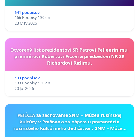
541 podpisov
166 Podpisy / 30 dni
23 May 2026
Otvorený list prezidentovi SR Petrovi Pellegrinimu,
premiérovi Robertovi Ficovi a predsedovi NR SR
Richardovi Rašimu.
133 podpisov
133 Podpisy / 30 dni
20 Jul 2026
PETÍCIA za zachovanie SNM – Múzea rusínskej
kultúry v Prešove a za nápravu prezentácie
rusínskeho kultúrneho dedičstva v SNM – Múzeu
ukrajinskej kultúry vo Svidníku