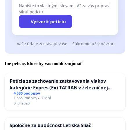
Napíšte to vlastnými slovami. AI za vás pripraví
silnú petíciu.
Vytvoriť petíciu
Vaše údaje zostávajú vaše
Súkromie už v návrhu
Iné petície, ktoré by vás mohli zaujímať
Petícia za zachovanie zastavovania vlakov
kategórie Expres (Ex) TATRAN v železničnej
stanici Púchov
4 530 podpisov
1 565 Podpisy / 30 dni
8 Jul 2026
Spoločne za budúcnosť Letiska Sliač