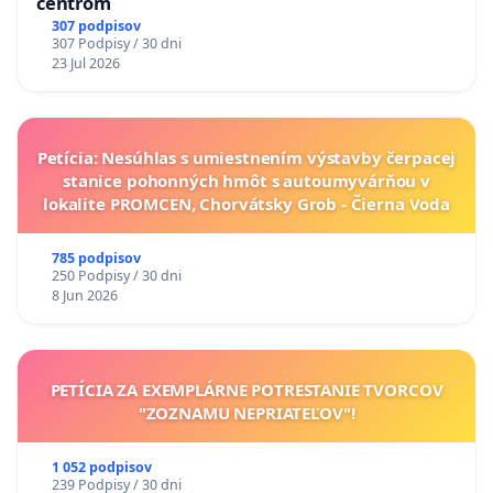
centrom
307 podpisov
307 Podpisy / 30 dni
23 Jul 2026
Petícia: Nesúhlas s umiestnením výstavby čerpacej
stanice pohonných hmôt s autoumyvárňou v
lokalite PROMCEN, Chorvátsky Grob - Čierna Voda
785 podpisov
250 Podpisy / 30 dni
8 Jun 2026
PETÍCIA ZA EXEMPLÁRNE POTRESTANIE TVORCOV
"ZOZNAMU NEPRIATEĽOV"!
1 052 podpisov
239 Podpisy / 30 dni