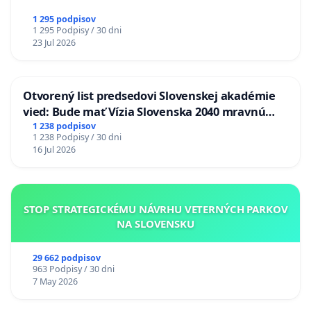
1 295 podpisov
1 295 Podpisy / 30 dni
23 Jul 2026
Otvorený list predsedovi Slovenskej akadémie
vied: Bude mať Vízia Slovenska 2040 mravnú
chrbticu?
1 238 podpisov
1 238 Podpisy / 30 dni
16 Jul 2026
STOP STRATEGICKÉMU NÁVRHU VETERNÝCH PARKOV
NA SLOVENSKU
29 662 podpisov
963 Podpisy / 30 dni
7 May 2026