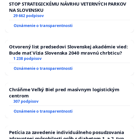
STOP STRATEGICKÉMU NÁVRHU VETERNÝCH PARKOV
NA SLOVENSKU
29 662 podpisov
Oznámenie o transparentnosti
Otvorený list predsedovi Slovenskej akadémie vied:
Bude mať Vízia Slovenska 2040 mravnú chrbticu?
1 238 podpisov
Oznámenie o transparentnosti
Chráňme Veľký Biel pred masívnym logistickým
centrom
307 podpisov
Oznámenie o transparentnosti
Petícia za zavedenie individuálneho posudzovania
zdravotnej spôsobilosti osôb s diabetom 1. a 2. typu