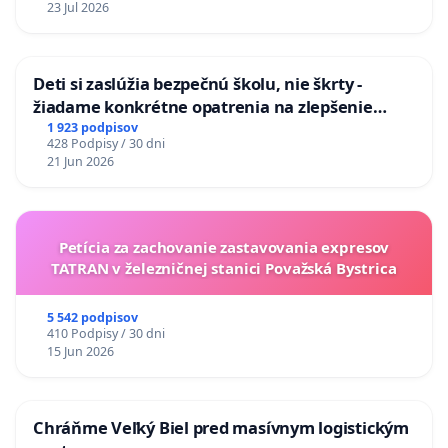
23 Jul 2026
odvodňovacích kanálov na Slovensku
Deti si zaslúžia bezpečnú školu, nie škrty -
žiadame konkrétne opatrenia na zlepšenie
situácie v školstve
1 923 podpisov
428 Podpisy / 30 dni
21 Jun 2026
Petícia za zachovanie zastavovania expresov
TATRAN v železničnej stanici Považská Bystrica
5 542 podpisov
410 Podpisy / 30 dni
15 Jun 2026
Chráňme Veľký Biel pred masívnym logistickým