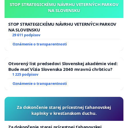
STOP STRATEGICKÉMU NÁVRHU VETERNÝCH PARKOV
NA SLOVENSKU
STOP STRATEGICKÉMU NÁVRHU VETERNÝCH PARKOV
NA SLOVENSKU
29 611 podpisov
Oznámenie o transparentnosti
Otvorený list predsedovi Slovenskej akadémie vied:
Bude mať Vízia Slovenska 2040 mravnú chrbticu?
1 225 podpisov
Oznámenie o transparentnosti
Za dokončenie starej prícestnej ťahanovskej
kaplnky v kresťanskom duchu.
Za dokončenie starej prícestnej ťahanovskej