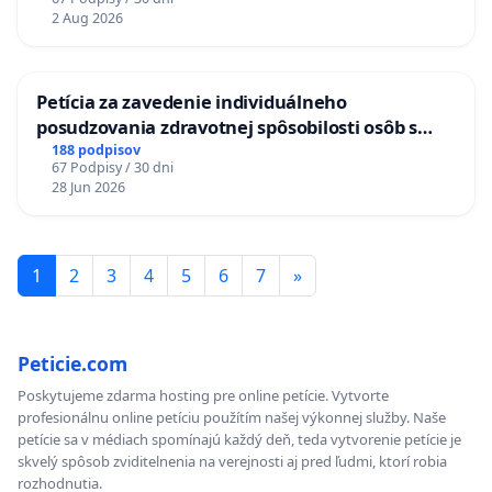
TÝŽDEŇ CIEĽ 8.00 – 18.00 HOD. A PRAVIDELNÁ
2 Aug 2026
KONTROLA STAVBY C-AREA NA
ĎUMBIERSKEJ/MAGU
Petícia za zavedenie individuálneho
posudzovania zdravotnej spôsobilosti osôb s
diabetom 1. a 2. typu pri prijímaní do
188 podpisov
67 Podpisy / 30 dni
Policajného zboru SR
28 Jun 2026
1
2
3
4
5
6
7
»
Peticie.com
Poskytujeme zdarma hosting pre online petície. Vytvorte
profesionálnu online petíciu použítím našej výkonnej služby. Naše
petície sa v médiach spomínajú každý deň, teda vytvorenie petície je
skvelý spôsob zviditelnenia na verejnosti aj pred ľudmi, ktorí robia
rozhodnutia.