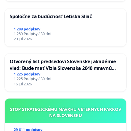
Spoločne za budúcnosť Letiska Sliač
1 289 podpisov
1 289 Podpisy / 30 dni
23 Jul 2026
Otvorený list predsedovi Slovenskej akadémie
vied: Bude mať Vízia Slovenska 2040 mravnú
chrbticu?
1 225 podpisov
1 225 Podpisy / 30 dni
16 Jul 2026
STOP STRATEGICKÉMU NÁVRHU VETERNÝCH PARKOV
NA SLOVENSKU
29 611 podpisov