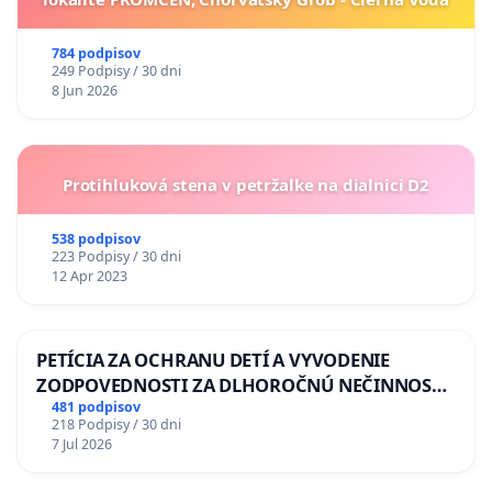
784 podpisov
249 Podpisy / 30 dni
8 Jun 2026
Protihluková stena v petržalke na dialnici D2
538 podpisov
223 Podpisy / 30 dni
12 Apr 2023
PETÍCIA ZA OCHRANU DETÍ A VYVODENIE
ZODPOVEDNOSTI ZA DLHOROČNÚ NEČINNOSŤ
A ZLYHANIE ŠTÁTU
481 podpisov
218 Podpisy / 30 dni
7 Jul 2026