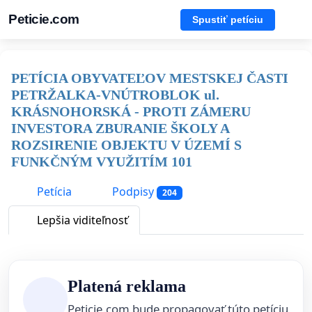
Peticie.com
Spustiť petíciu
PETÍCIA OBYVATEĽOV MESTSKEJ ČASTI
PETRŽALKA-VNÚTROBLOK ul.
KRÁSNOHORSKÁ - PROTI ZÁMERU
INVESTORA ZBURANIE ŠKOLY A
ROZSIRENIE OBJEKTU V ÚZEMÍ S
FUNKČNÝM VYUŽITÍM 101
Petícia
Podpisy
204
Lepšia viditeľnosť
Platená reklama
Peticie.com bude propagovať túto petíciu