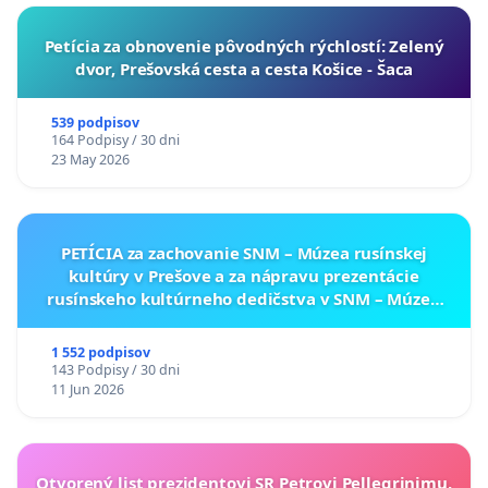
​Petícia za obnovenie pôvodných rýchlostí: Zelený
dvor, Prešovská cesta a cesta Košice - Šaca
539 podpisov
164 Podpisy / 30 dni
23 May 2026
PETÍCIA za zachovanie SNM – Múzea rusínskej
kultúry v Prešove a za nápravu prezentácie
rusínskeho kultúrneho dedičstva v SNM – Múzeu
ukrajinskej kultúry vo Svidníku
1 552 podpisov
143 Podpisy / 30 dni
11 Jun 2026
Otvorený list prezidentovi SR Petrovi Pellegrinimu,