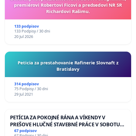
premiérovi Robertovi Ficovi a predsedovi NR SR
Richardovi Rašimu.
133 podpisov
133 Podpisy / 30 dni
20 Jul 2026
Peticia za prestahovanie Rafinerie Slovnaft z
Bratislavy
314 podpisov
75 Podpisy / 30 dni
29 Jul 2021
PETÍCIA ZA POKOJNÉ RÁNA A VÍKENDY V
PREŠOVE HLUČNÉ STAVEBNÉ PRÁCE V SOBOTU
LEN OD 9.00 DO 13.00 HOD., CEZ PRACOVNÝ
67 podpisov
67 Podpisy / 30 dni