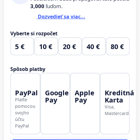
3,000
ľuďom.
Dozvedieť sa viac...
Vyberte si rozpočet
5 €
10 €
20 €
40 €
80 €
Spôsob platby
PayPal
Google
Apple
Kreditná
Pay
Pay
Karta
Plaťte
pomocou
Visa,
svojho
Mastercard
účtu
PayPal