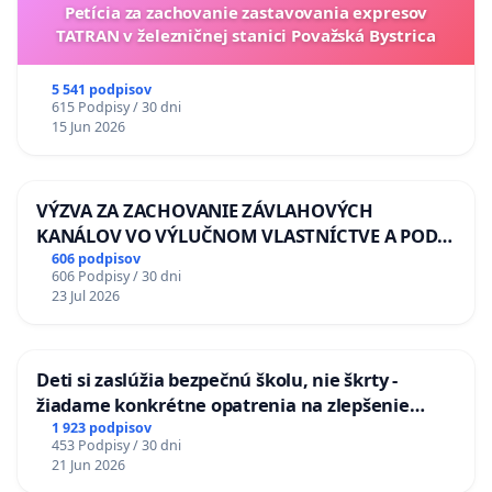
Petícia za zachovanie zastavovania expresov
TATRAN v železničnej stanici Považská Bystrica
5 541 podpisov
615 Podpisy / 30 dni
15 Jun 2026
VÝZVA ZA ZACHOVANIE ZÁVLAHOVÝCH
KANÁLOV VO VÝLUČNOM VLASTNÍCTVE A POD
KONTROLOU SLOVENSKEJ REPUBLIKY & žiadosť
606 podpisov
606 Podpisy / 30 dni
na riešenie zanedbaného stavu závlahových a
23 Jul 2026
odvodňovacích kanálov na Slovensku
Deti si zaslúžia bezpečnú školu, nie škrty -
žiadame konkrétne opatrenia na zlepšenie
situácie v školstve
1 923 podpisov
453 Podpisy / 30 dni
21 Jun 2026