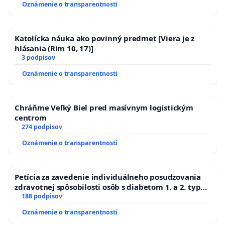
Oznámenie o transparentnosti
Katolícka náuka ako povinný predmet [Viera je z
hlásania (Rim 10, 17)]
3 podpisov
Oznámenie o transparentnosti
Chráňme Veľký Biel pred masívnym logistickým
centrom
274 podpisov
Oznámenie o transparentnosti
Petícia za zavedenie individuálneho posudzovania
zdravotnej spôsobilosti osôb s diabetom 1. a 2. typu
pri prijímaní do Policajného zboru SR
188 podpisov
Oznámenie o transparentnosti