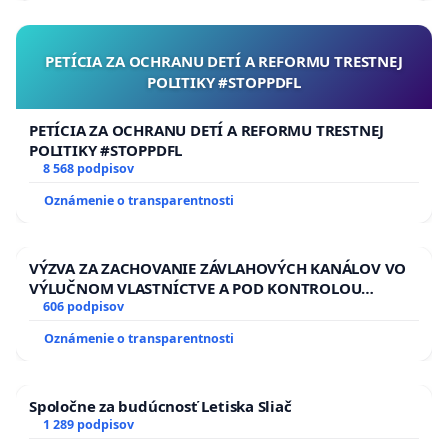
PETÍCIA ZA OCHRANU DETÍ A REFORMU TRESTNEJ
POLITIKY #STOPPDFL
PETÍCIA ZA OCHRANU DETÍ A REFORMU TRESTNEJ
POLITIKY #STOPPDFL
8 568 podpisov
Oznámenie o transparentnosti
VÝZVA ZA ZACHOVANIE ZÁVLAHOVÝCH KANÁLOV VO
VÝLUČNOM VLASTNÍCTVE A POD KONTROLOU
SLOVENSKEJ REPUBLIKY & žiadosť na riešenie
606 podpisov
zanedbaného stavu závlahových a odvodňovacích
Oznámenie o transparentnosti
kanálov na Slovensku
Spoločne za budúcnosť Letiska Sliač
1 289 podpisov