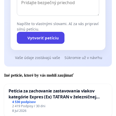
Napíšte to vlastnými slovami. AI za vás pripraví
silnú petíciu.
Vytvoriť petíciu
Vaše údaje zostávajú vaše
Súkromie už v návrhu
Iné petície, ktoré by vás mohli zaujímať
Petícia za zachovanie zastavovania vlakov
kategórie Expres (Ex) TATRAN v železničnej
stanici Púchov
4 530 podpisov
2 419 Podpisy / 30 dni
8 Jul 2026