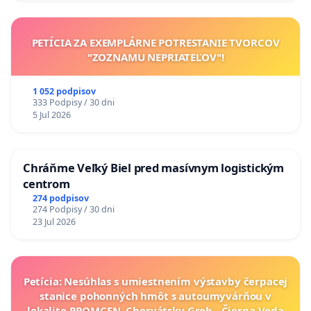
PETÍCIA ZA EXEMPLÁRNE POTRESTANIE TVORCOV
"ZOZNAMU NEPRIATEĽOV"!
1 052 podpisov
333 Podpisy / 30 dni
5 Jul 2026
Chráňme Veľký Biel pred masívnym logistickým
centrom
274 podpisov
274 Podpisy / 30 dni
23 Jul 2026
Petícia: Nesúhlas s umiestnením výstavby čerpacej
stanice pohonných hmôt s autoumyvárňou v
lokalite PROMCEN, Chorvátsky Grob - Čierna Voda