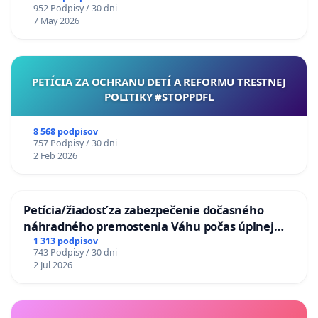
952 Podpisy / 30 dni
7 May 2026
PETÍCIA ZA OCHRANU DETÍ A REFORMU TRESTNEJ
POLITIKY #STOPPDFL
8 568 podpisov
757 Podpisy / 30 dni
2 Feb 2026
Petícia/žiadosť za zabezpečenie dočasného
náhradného premostenia Váhu počas úplnej
uzávery Vážskeho mosta v Komárne
1 313 podpisov
743 Podpisy / 30 dni
2 Jul 2026