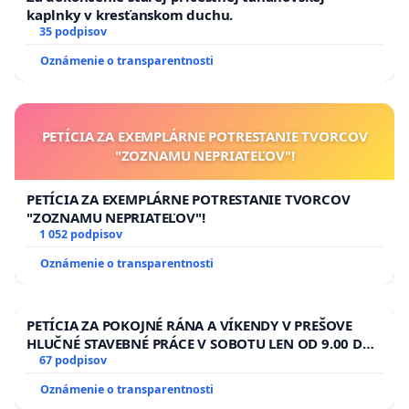
kaplnky v kresťanskom duchu.
35 podpisov
Oznámenie o transparentnosti
PETÍCIA ZA EXEMPLÁRNE POTRESTANIE TVORCOV
"ZOZNAMU NEPRIATEĽOV"!
PETÍCIA ZA EXEMPLÁRNE POTRESTANIE TVORCOV
"ZOZNAMU NEPRIATEĽOV"!
1 052 podpisov
Oznámenie o transparentnosti
PETÍCIA ZA POKOJNÉ RÁNA A VÍKENDY V PREŠOVE
HLUČNÉ STAVEBNÉ PRÁCE V SOBOTU LEN OD 9.00 DO
13.00 HOD., CEZ PRACOVNÝ TÝŽDEŇ CIEĽ 8.00 – 18.00
67 podpisov
HOD. A PRAVIDELNÁ KONTROLA STAVBY C-AREA NA
Oznámenie o transparentnosti
ĎUMBIERSKEJ/MAGU