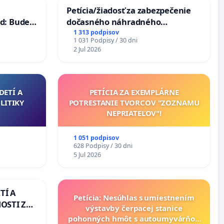
Petícia/žiadosť za zabezpečenie
d: Bude
dočasného náhradného
40 mravnú
premostenia Váhu počas úplnej
1 313 podpisov
1 031 Podpisy / 30 dni
uzávery Vážskeho mosta v
2 Jul 2026
Komárne
DETÍ A
PETÍCIA ZA EXEMPLÁRNE
LITIKY
POTRESTANIE TVORCOV "ZOZNAMU
NEPRIATEĽOV"!
1 051 podpisov
628 Podpisy / 30 dni
5 Jul 2026
TÍ A
Petícia: Nesúhlas s umiestnením
OSTI ZA
výstavby čerpacej stanice
 A
pohonných hmôt s autoumyvárňou