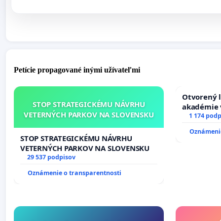
Petície propagované inými užívateľmi
Otvorený l
STOP STRATEGICKÉMU NÁVRHU
akadémie v
VETERNÝCH PARKOV NA SLOVENSKU
Slovenska
1 174 podp
Oznámenie
STOP STRATEGICKÉMU NÁVRHU
VETERNÝCH PARKOV NA SLOVENSKU
29 537 podpisov
Oznámenie o transparentnosti