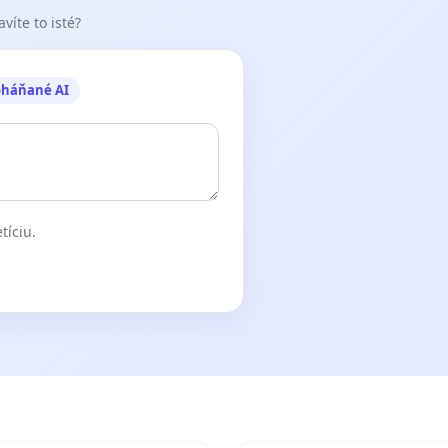
víte to isté?
oháňané AI
tíciu.