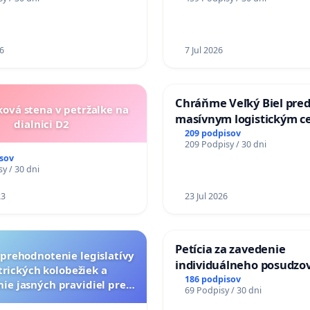
ZLYHANIE ŠTÁTU
6
7 Jul 2026
Chráňme Veľký Biel pre
ková stena v petržalke na
masívnym logistickým c
dialnici D2
209 podpisov
209 Podpisy / 30 dni
sov
y / 30 dni
23
23 Jul 2026
Petícia za zavedenie
a prehodnotenie legislatívy
individuálneho posudzo
trických kolobežiek a
zdravotnej spôsobilosti 
186 podpisov
ie jasných pravidiel pre
69 Podpisy / 30 dni
diabetom 1. a 2. typu pri
pelých používateľov