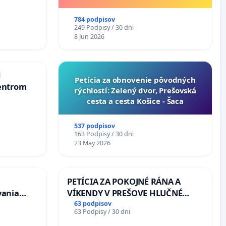
v lokalite PROMCEN, Chorvátsky
Grob - Čierna Voda
784 podpisov
249 Podpisy / 30 dni
8 Jun 2026
d
​Petícia za obnovenie pôvodných
entrom
rýchlostí: Zelený dvor, Prešovská
cesta a cesta Košice - Šaca
537 podpisov
163 Podpisy / 30 dni
23 May 2026
PETÍCIA ZA POKOJNÉ RÁNA A
vania
VÍKENDY V PREŠOVE HLUČNÉ
osôb s
STAVEBNÉ PRÁCE V SOBOTU LEN
63 podpisov
63 Podpisy / 30 dni
 prijímaní
OD 9.00 DO 13.00 HOD., CEZ