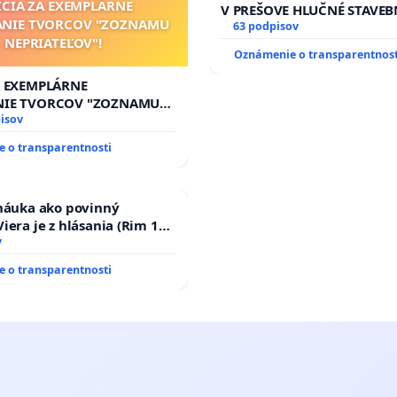
ÍCIA ZA EXEMPLÁRNE
V PREŠOVE HLUČNÉ STAVEB
ANIE TVORCOV "ZOZNAMU
V SOBOTU LEN OD 9.00 DO 
63 podpisov
NEPRIATEĽOV"!
HOD., CEZ PRACOVNÝ TÝŽD
Oznámenie o transparentnost
8.00 – 18.00 HOD. A PRAVI
KONTROLA STAVBY C-AREA
A EXEMPLÁRNE
ĎUMBIERSKEJ/MAGU
NIE TVORCOV "ZOZNAMU
OV"!
isov
 o transparentnosti
 náuka ako povinný
iera je z hlásania (Rim 10,
v
 o transparentnosti