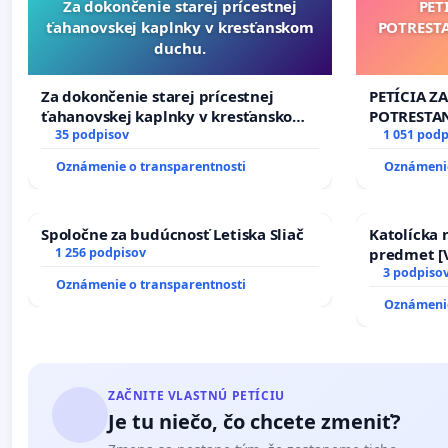
Za dokončenie starej prícestnej
PET
ťahanovskej kaplnky v kresťanskom
POTREST
duchu.
Za dokončenie starej prícestnej
PETÍCIA Z
ťahanovskej kaplnky v kresťanskom
POTRESTA
duchu.
35 podpisov
NEPRIATEĽ
1 051 podp
Oznámenie o transparentnosti
Oznámenie
Spoločne za budúcnosť Letiska Sliač
Katolícka
1 256 podpisov
predmet [V
17)]
3 podpiso
Oznámenie o transparentnosti
Oznámenie
ZAČNITE VLASTNÚ PETÍCIU
Je tu niečo, čo chcete zmeniť?