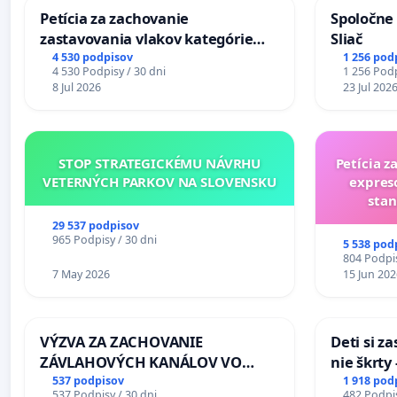
Petícia za zachovanie
Spoločne 
zastavovania vlakov kategórie
Sliač
Expres (Ex) TATRAN v železničnej
4 530 podpisov
1 256 pod
4 530 Podpisy / 30 dni
1 256 Podp
stanici Púchov
8 Jul 2026
23 Jul 202
STOP STRATEGICKÉMU NÁVRHU
Petícia z
VETERNÝCH PARKOV NA SLOVENSKU
expres
stan
29 537 podpisov
965 Podpisy / 30 dni
5 538 pod
804 Podpis
7 May 2026
15 Jun 202
VÝZVA ZA ZACHOVANIE
Deti si z
ZÁVLAHOVÝCH KANÁLOV VO
nie škrty
VÝLUČNOM VLASTNÍCTVE A POD
opatrenia
537 podpisov
1 918 pod
537 Podpisy / 30 dni
482 Podpis