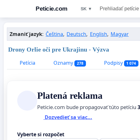
Peticie.com
Prehliadať petície
SK ▼
Zmaniť jazyk
:
Čeština
,
Deutsch
,
English
,
Magyar
Drony Orlie oči pre Ukrajinu - Výzva
Petícia
Oznamy
Podpisy
278
1 074
Platená reklama
Peticie.com bude propagovať túto petíciu
Dozvedieť sa viac...
Vyberte si rozpočet