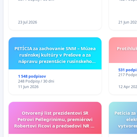
KONTROLOU SLOVENSKEJ
školstve
REPUBLIKY & žiadosť na riešenie
zanedbaného stavu závlahových
a odvodňovacích kanálov na
23 Jul 2026
21 Jun 202
Slovensku
PETÍCIA za zachovanie SNM – Múzea
Protihlu
rusínskej kultúry v Prešove a za
nápravu prezentácie rusínskeho
kultúrneho dedičstva v SNM –
531 podpi
Múzeu ukrajinskej kultúry vo
217 Podpis
1 548 podpisov
Svidníku
248 Podpisy / 30 dni
11 Jun 2026
12 Apr 20
Otvorený list prezidentovi SR
Petícia z
Petrovi Pellegrinimu, premiérovi
elek
Robertovi Ficovi a predsedovi NR SR
vytvoren
Richardovi Rašimu.
dos