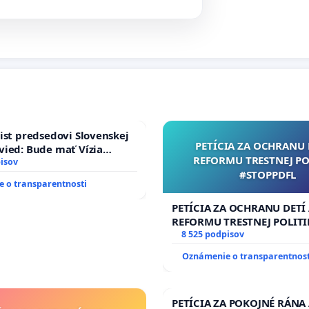
ist predsedovi Slovenskej
PETÍCIA ZA OCHRANU 
ied: Bude mať Vízia
REFORMU TRESTNEJ PO
 2040 mravnú chrbticu?
isov
#STOPPDFL
 o transparentnosti
PETÍCIA ZA OCHRANU DETÍ
REFORMU TRESTNEJ POLITI
#STOPPDFL
8 525 podpisov
Oznámenie o transparentnost
PETÍCIA ZA POKOJNÉ RÁNA