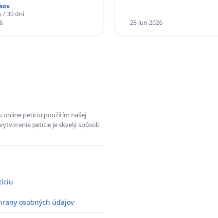
do Policajného zboru SR
sov
 / 30 dni
6
28 Jun 2026
 online petíciu použítím našej
vytvorenie petície je skvelý spôsob
tíciu
hrany osobných údajov