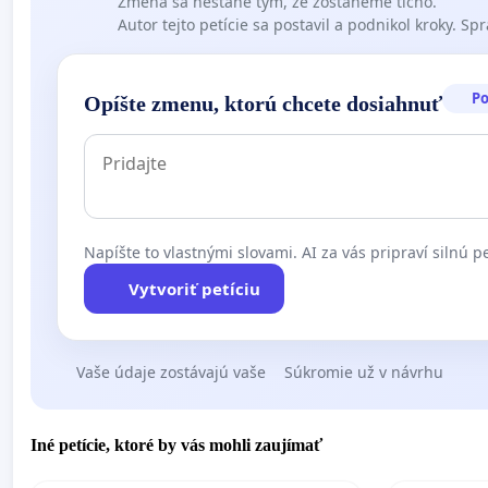
Zmena sa nestane tým, že zostaneme ticho.
Autor tejto petície sa postavil a podnikol kroky. Spra
P
Opíšte zmenu, ktorú chcete dosiahnuť
Napíšte to vlastnými slovami. AI za vás pripraví silnú pe
Vytvoriť petíciu
Vaše údaje zostávajú vaše
Súkromie už v návrhu
Iné petície, ktoré by vás mohli zaujímať