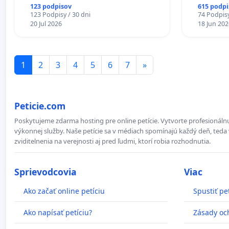
123 podpisov
615 podpi
123 Podpisy / 30 dni
74 Podpisy
20 Jul 2026
18 Jun 202
1
2
3
4
5
6
7
»
Peticie.com
Poskytujeme zdarma hosting pre online petície. Vytvorte profesionálnu
výkonnej služby. Naše petície sa v médiach spomínajú každý deň, teda 
zviditelnenia na verejnosti aj pred ľudmi, ktorí robia rozhodnutia.
Sprievodcovia
Viac
Ako začať online petíciu
Spustiť pe
Ako napísať petíciu?
Zásady oc