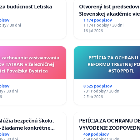
za budúcnosť Letiska
Otvorený list predsedovi
Slovenskej akadémie vie
mať Vízia Slovenska 20
pisov
1 174 podpisov
isy / 30 dni
1 174 Podpisy / 30 dni
chrbticu?
6
16 Jul 2026
a zachovanie zastavovania
PETÍCIA ZA OCHRANU 
ov TATRAN v železničnej
REFORMU TRESTNEJ PO
ici Považská Bystrica
#STOPPDFL
pisov
8 525 podpisov
y / 30 dni
731 Podpisy / 30 dni
6
2 Feb 2026
aslúžia bezpečnú školu,
PETÍCIA ZA OCHRANU DE
 - žiadame konkrétne
VYVODENIE ZODPOVEDN
 na zlepšenie situácie v
DLHOROČNÚ NEČINNOSŤ
pisov
459 podpisov
y / 30 dni
459 Podpisy / 30 dni