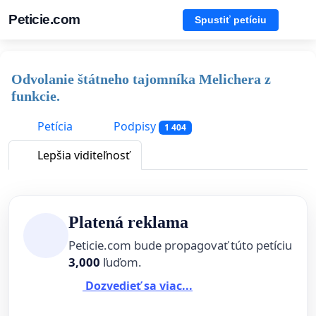
Peticie.com
Spustiť petíciu
Odvolanie štátneho tajomníka Melichera z
funkcie.
Petícia
Podpisy
1 404
Lepšia viditeľnosť
Platená reklama
Peticie.com bude propagovať túto petíciu
3,000
ľuďom.
Dozvedieť sa viac...