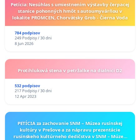
Petícia: Nesúhlas s umiestnením výstavby čerpacej
stanice pohonných hmôt s autoumyvárňou v
lokalite PROMCEN, Chorvátsky Grob - Čierna Voda
784 podpisov
249 Podpisy / 30 dni
8 Jun 2026
Protihluková stena v petržalke na dialnici D2
532 podpisov
217 Podpisy / 30 dni
12 Apr 2023
PETÍCIA za zachovanie SNM – Múzea rusínskej
kultúry v Prešove a za nápravu prezentácie
rusínskeho kultúrneho dedičstva v SNM – Múzeu