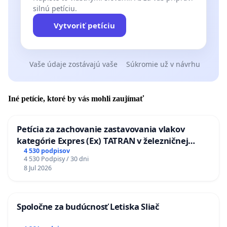
silnú petíciu.
Vytvoriť petíciu
Vaše údaje zostávajú vaše
Súkromie už v návrhu
Iné petície, ktoré by vás mohli zaujímať
Petícia za zachovanie zastavovania vlakov
kategórie Expres (Ex) TATRAN v železničnej
stanici Púchov
4 530 podpisov
4 530 Podpisy / 30 dni
8 Jul 2026
Spoločne za budúcnosť Letiska Sliač