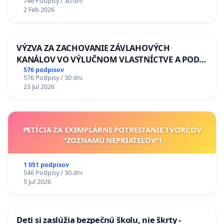
746 Podpisy / 30 dni
2 Feb 2026
VÝZVA ZA ZACHOVANIE ZÁVLAHOVÝCH
KANÁLOV VO VÝLUČNOM VLASTNÍCTVE A POD
KONTROLOU SLOVENSKEJ REPUBLIKY & žiadosť
576 podpisov
576 Podpisy / 30 dni
na riešenie zanedbaného stavu závlahových a
23 Jul 2026
odvodňovacích kanálov na Slovensku
PETÍCIA ZA EXEMPLÁRNE POTRESTANIE TVORCOV
"ZOZNAMU NEPRIATEĽOV"!
1 051 podpisov
546 Podpisy / 30 dni
5 Jul 2026
Deti si zaslúžia bezpečnú školu, nie škrty -