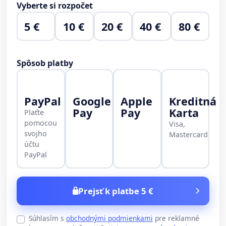
Vyberte si rozpočet
5 €
10 €
20 €
40 €
80 €
Spôsob platby
PayPal
Google
Apple
Kreditná
Pay
Pay
Karta
Plaťte
pomocou
Visa,
svojho
Mastercard
účtu
PayPal
Prejsť k platbe 5 €
Súhlasím s
obchodnými podmienkami
pre reklamné