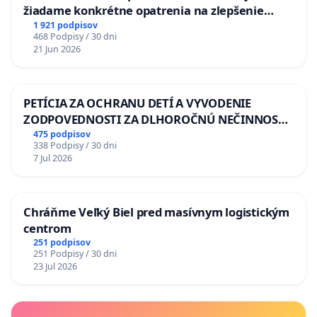
žiadame konkrétne opatrenia na zlepšenie
situácie v školstve
1 921 podpisov
468 Podpisy / 30 dni
21 Jun 2026
PETÍCIA ZA OCHRANU DETÍ A VYVODENIE
ZODPOVEDNOSTI ZA DLHOROČNÚ NEČINNOSŤ
A ZLYHANIE ŠTÁTU
475 podpisov
338 Podpisy / 30 dni
7 Jul 2026
Chráňme Veľký Biel pred masívnym logistickým
centrom
251 podpisov
251 Podpisy / 30 dni
23 Jul 2026