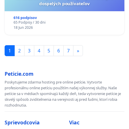
dospelých používateľov
616 podpisov
65 Podpisy / 30 dni
18 Jun 2026
1
2
3
4
5
6
7
»
Peticie.com
Poskytujeme zdarma hosting pre online petície. Vytvorte
profesionálnu online petíciu použítím našej výkonnej služby. Naše
petície sa v médiach spomínajú každý deň, teda vytvorenie petície je
skvelý spôsob zviditelnenia na verejnosti aj pred ľudmi, ktorí robia
rozhodnutia.
Sprievodcovia
Viac