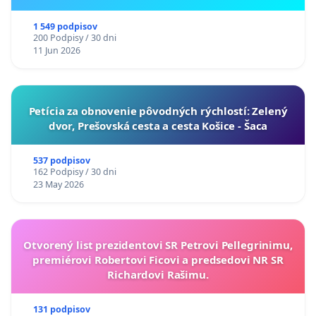
ukrajinskej kultúry vo Svidníku
1 549 podpisov
200 Podpisy / 30 dni
11 Jun 2026
​Petícia za obnovenie pôvodných rýchlostí: Zelený
dvor, Prešovská cesta a cesta Košice - Šaca
537 podpisov
162 Podpisy / 30 dni
23 May 2026
Otvorený list prezidentovi SR Petrovi Pellegrinimu,
premiérovi Robertovi Ficovi a predsedovi NR SR
Richardovi Rašimu.
131 podpisov