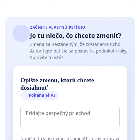
ZAČNITE VLASTNÚ PETÍCIU
Je tu niečo, čo chcete zmeniť?
Zmena sa nestane tým, že zostaneme ticho.
Autor tejto petície sa postavil a podnikol kroky.
Spravíte to isté?
Opíšte zmenu, ktorú chcete
dosiahnuť
Poháňané AI
Napíšte to vlastnými slovami. AI za vás pripraví