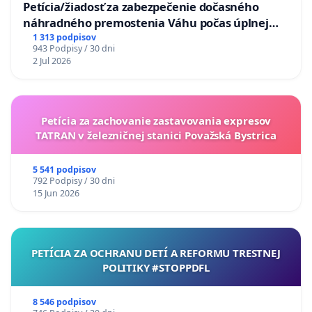
Petícia/žiadosť za zabezpečenie dočasného
náhradného premostenia Váhu počas úplnej
uzávery Vážskeho mosta v Komárne
1 313 podpisov
943 Podpisy / 30 dni
2 Jul 2026
Petícia za zachovanie zastavovania expresov
TATRAN v železničnej stanici Považská Bystrica
5 541 podpisov
792 Podpisy / 30 dni
15 Jun 2026
PETÍCIA ZA OCHRANU DETÍ A REFORMU TRESTNEJ
POLITIKY #STOPPDFL
8 546 podpisov