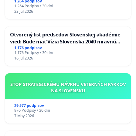
1 264 podpisov
1 264 Podpisy / 30 dni
23 Jul 2026
Otvorený list predsedovi Slovenskej akadémie
vied: Bude mať Vízia Slovenska 2040 mravnú
chrbticu?
1 176 podpisov
1 176 Podpisy / 30 dni
16 Jul 2026
STOP STRATEGICKÉMU NÁVRHU VETERNÝCH PARKOV
NA SLOVENSKU
29 577 podpisov
970 Podpisy / 30 dni
7 May 2026