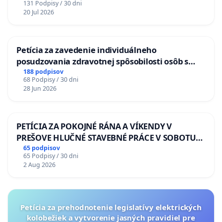
131 Podpisy / 30 dni
20 Jul 2026
Petícia za zavedenie individuálneho
posudzovania zdravotnej spôsobilosti osôb s
diabetom 1. a 2. typu pri prijímaní do
188 podpisov
68 Podpisy / 30 dni
Policajného zboru SR
28 Jun 2026
PETÍCIA ZA POKOJNÉ RÁNA A VÍKENDY V
PREŠOVE HLUČNÉ STAVEBNÉ PRÁCE V SOBOTU
LEN OD 9.00 DO 13.00 HOD., CEZ PRACOVNÝ
65 podpisov
65 Podpisy / 30 dni
TÝŽDEŇ CIEĽ 8.00 – 18.00 HOD. A PRAVIDELNÁ
2 Aug 2026
KONTROLA STAVBY C-AREA NA
ĎUMBIERSKEJ/MAGU
Petícia za prehodnotenie legislatívy elektrických
kolobežiek a vytvorenie jasných pravidiel pre