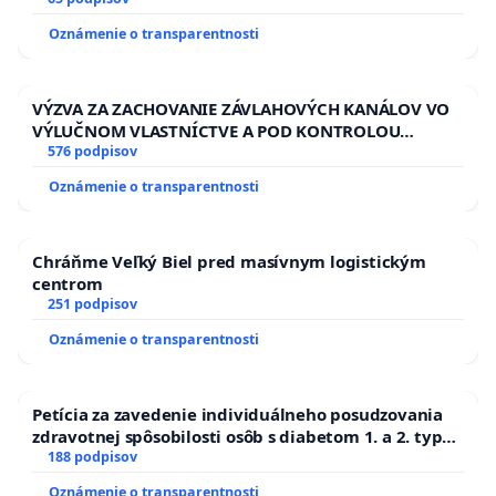
13.00 HOD., CEZ PRACOVNÝ TÝŽDEŇ CIEĽ 8.00 – 18.00
HOD. A PRAVIDELNÁ KONTROLA STAVBY C-AREA NA
Oznámenie o transparentnosti
ĎUMBIERSKEJ/MAGU
VÝZVA ZA ZACHOVANIE ZÁVLAHOVÝCH KANÁLOV VO
VÝLUČNOM VLASTNÍCTVE A POD KONTROLOU
SLOVENSKEJ REPUBLIKY & žiadosť na riešenie
576 podpisov
zanedbaného stavu závlahových a odvodňovacích
Oznámenie o transparentnosti
kanálov na Slovensku
Chráňme Veľký Biel pred masívnym logistickým
centrom
251 podpisov
Oznámenie o transparentnosti
Petícia za zavedenie individuálneho posudzovania
zdravotnej spôsobilosti osôb s diabetom 1. a 2. typu
pri prijímaní do Policajného zboru SR
188 podpisov
Oznámenie o transparentnosti