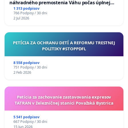
náhradného premostenia Váhu počas úplnej
uzávery Vážskeho mosta v Komárne
1 313 podpisov
766 Podpisy / 30 dni
2 Jul 2026
PETÍCIA ZA OCHRANU DETÍ A REFORMU TRESTNEJ
POLITIKY #STOPPDFL
8 558 podpisov
751 Podpisy / 30 dni
2 Feb 2026
Petícia za zachovanie zastavovania expresov
TATRAN v železničnej stanici Považská Bystrica
5 541 podpisov
667 Podpisy / 30 dni
15 Jun 2026