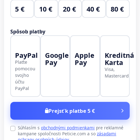
5 €
10 €
20 €
40 €
80 €
Spôsob platby
PayPal
Google
Apple
Kreditná
Pay
Pay
Karta
Plaťte
pomocou
Visa,
svojho
Mastercard
účtu
PayPal
Prejsť k platbe 5 €
Súhlasím s
obchodnými podmienkami
pre reklamné
kampane spoločnosti Peticie.com a so
zásadami
ochrany osobných údajov
.