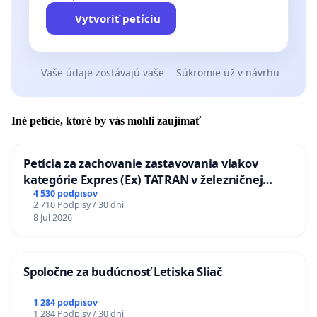
Vytvoriť petíciu
Vaše údaje zostávajú vaše
Súkromie už v návrhu
Iné petície, ktoré by vás mohli zaujímať
Petícia za zachovanie zastavovania vlakov
kategórie Expres (Ex) TATRAN v železničnej
stanici Púchov
4 530 podpisov
2 710 Podpisy / 30 dni
8 Jul 2026
Spoločne za budúcnosť Letiska Sliač
1 284 podpisov
1 284 Podpisy / 30 dni