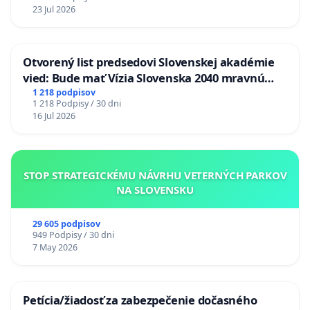
23 Jul 2026
Otvorený list predsedovi Slovenskej akadémie
vied: Bude mať Vízia Slovenska 2040 mravnú
chrbticu?
1 218 podpisov
1 218 Podpisy / 30 dni
16 Jul 2026
STOP STRATEGICKÉMU NÁVRHU VETERNÝCH PARKOV
NA SLOVENSKU
29 605 podpisov
949 Podpisy / 30 dni
7 May 2026
Petícia/žiadosť za zabezpečenie dočasného