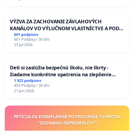
VÝZVA ZA ZACHOVANIE ZÁVLAHOVÝCH
KANÁLOV VO VÝLUČNOM VLASTNÍCTVE A POD
KONTROLOU SLOVENSKEJ REPUBLIKY & žiadosť
601 podpisov
601 Podpisy / 30 dni
na riešenie zanedbaného stavu závlahových a
23 Jul 2026
odvodňovacích kanálov na Slovensku
Deti si zaslúžia bezpečnú školu, nie škrty -
žiadame konkrétne opatrenia na zlepšenie
situácie v školstve
1 922 podpisov
453 Podpisy / 30 dni
21 Jun 2026
PETÍCIA ZA EXEMPLÁRNE POTRESTANIE TVORCOV
"ZOZNAMU NEPRIATEĽOV"!