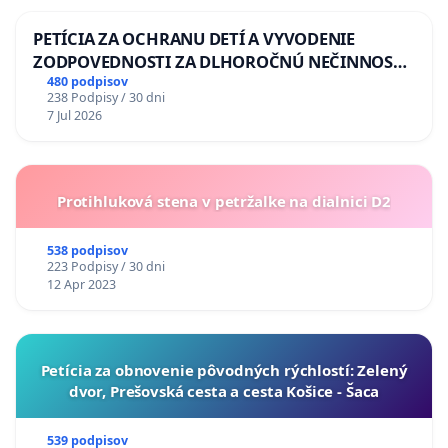
PETÍCIA ZA OCHRANU DETÍ A VYVODENIE
ZODPOVEDNOSTI ZA DLHOROČNÚ NEČINNOSŤ
A ZLYHANIE ŠTÁTU
480 podpisov
238 Podpisy / 30 dni
7 Jul 2026
Protihluková stena v petržalke na dialnici D2
538 podpisov
223 Podpisy / 30 dni
12 Apr 2023
​Petícia za obnovenie pôvodných rýchlostí: Zelený
dvor, Prešovská cesta a cesta Košice - Šaca
539 podpisov