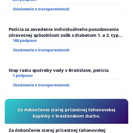
Oznámenie o transparentnosti
Petícia za zavedenie individuálneho posudzovania
zdravotnej spôsobilosti osôb s diabetom 1. a 2. typu
pri prijímaní do Policajného zboru SR
188 podpisov
Oznámenie o transparentnosti
Stop rastu spotreby vody v Bratislave, peticia
1 podpisov
Oznámenie o transparentnosti
Za dokončenie starej prícestnej ťahanovskej
kaplnky v kresťanskom duchu.
Za dokončenie starej prícestnej ťahanovskej