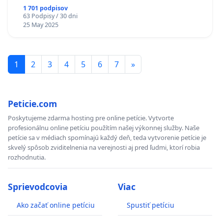
1 701 podpisov
63 Podpisy / 30 dni
25 May 2025
1
2
3
4
5
6
7
»
Peticie.com
Poskytujeme zdarma hosting pre online petície. Vytvorte
profesionálnu online petíciu použítím našej výkonnej služby. Naše
petície sa v médiach spomínajú každý deň, teda vytvorenie petície je
skvelý spôsob zviditelnenia na verejnosti aj pred ľudmi, ktorí robia
rozhodnutia.
Sprievodcovia
Viac
Ako začať online petíciu
Spustiť petíciu