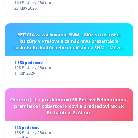
164 Podpisy / 30 dni
23 May 2026
PETÍCIA za zachovanie SNM – Múzea rusínskej
kultúry v Prešove a za nápravu prezentácie
rusínskeho kultúrneho dedičstva v SNM – Múzeu
ukrajinskej kultúry vo Svidníku
1 550 podpisov
158 Podpisy / 30 dni
11 Jun 2026
Otvorený list prezidentovi SR Petrovi Pellegrinimu,
premiérovi Robertovi Ficovi a predsedovi NR SR
Richardovi Rašimu.
133 podpisov
133 Podpisy / 30 dni