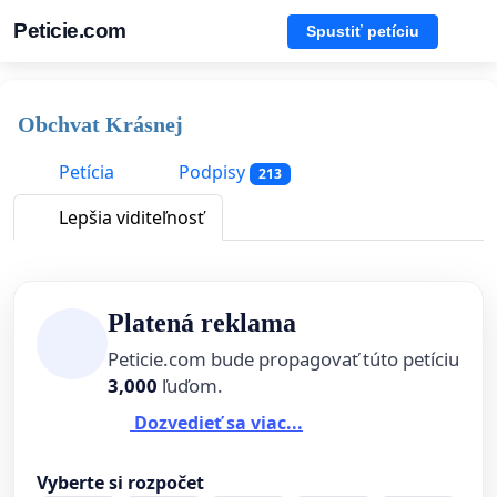
Peticie.com
Spustiť petíciu
Obchvat Krásnej
Petícia
Podpisy
213
Lepšia viditeľnosť
Platená reklama
Peticie.com bude propagovať túto petíciu
3,000
ľuďom.
Dozvedieť sa viac...
Vyberte si rozpočet