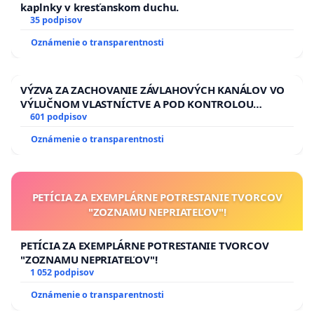
kaplnky v kresťanskom duchu.
35 podpisov
Oznámenie o transparentnosti
VÝZVA ZA ZACHOVANIE ZÁVLAHOVÝCH KANÁLOV VO
VÝLUČNOM VLASTNÍCTVE A POD KONTROLOU
SLOVENSKEJ REPUBLIKY & žiadosť na riešenie
601 podpisov
zanedbaného stavu závlahových a odvodňovacích
Oznámenie o transparentnosti
kanálov na Slovensku
PETÍCIA ZA EXEMPLÁRNE POTRESTANIE TVORCOV
"ZOZNAMU NEPRIATEĽOV"!
PETÍCIA ZA EXEMPLÁRNE POTRESTANIE TVORCOV
"ZOZNAMU NEPRIATEĽOV"!
1 052 podpisov
Oznámenie o transparentnosti