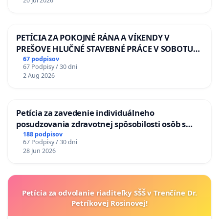
20 Jul 2026
PETÍCIA ZA POKOJNÉ RÁNA A VÍKENDY V
PREŠOVE HLUČNÉ STAVEBNÉ PRÁCE V SOBOTU
LEN OD 9.00 DO 13.00 HOD., CEZ PRACOVNÝ
67 podpisov
67 Podpisy / 30 dni
TÝŽDEŇ CIEĽ 8.00 – 18.00 HOD. A PRAVIDELNÁ
2 Aug 2026
KONTROLA STAVBY C-AREA NA
ĎUMBIERSKEJ/MAGU
Petícia za zavedenie individuálneho
posudzovania zdravotnej spôsobilosti osôb s
diabetom 1. a 2. typu pri prijímaní do
188 podpisov
67 Podpisy / 30 dni
Policajného zboru SR
28 Jun 2026
Petícia za odvolanie riaditeľky SŠŠ v Trenčíne Dr.
Petríkovej Rosinovej!