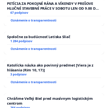
PETÍCIA ZA POKOJNÉ RÁNA A VÍKENDY V PREŠOVE
HLUČNÉ STAVEBNÉ PRÁCE V SOBOTU LEN OD 9.00 DO
13.00 HOD., CEZ PRACOVNÝ TÝŽDEŇ CIEĽ 8.00 – 18.00
67 podpisov
HOD. A PRAVIDELNÁ KONTROLA STAVBY C-AREA NA
Oznámenie o transparentnosti
ĎUMBIERSKEJ/MAGU
Spoločne za budúcnosť Letiska Sliač
1 284 podpisov
Oznámenie o transparentnosti
Katolícka náuka ako povinný predmet [Viera je z
hlásania (Rim 10, 17)]
3 podpisov
Oznámenie o transparentnosti
Chráňme Veľký Biel pred masívnym logistickým
centrom
264 podpisov