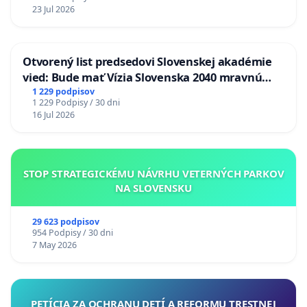
23 Jul 2026
Otvorený list predsedovi Slovenskej akadémie
vied: Bude mať Vízia Slovenska 2040 mravnú
chrbticu?
1 229 podpisov
1 229 Podpisy / 30 dni
16 Jul 2026
STOP STRATEGICKÉMU NÁVRHU VETERNÝCH PARKOV
NA SLOVENSKU
29 623 podpisov
954 Podpisy / 30 dni
7 May 2026
PETÍCIA ZA OCHRANU DETÍ A REFORMU TRESTNEJ