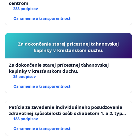
centrom
288 podpisov
Oznámenie o transparentnosti
Za dokončenie starej prícestnej ťahanovskej
kaplnky v kresťanskom duchu.
Za dokončenie starej prícestnej ťahanovskej
kaplnky v kresťanskom duchu.
35 podpisov
Oznámenie o transparentnosti
Petícia za zavedenie individuálneho posudzovania
zdravotnej spôsobilosti osôb s diabetom 1. a 2. typu
pri prijímaní do Policajného zboru SR
188 podpisov
Oznámenie o transparentnosti