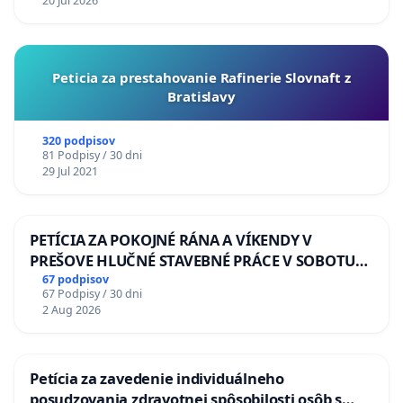
20 Jul 2026
Peticia za prestahovanie Rafinerie Slovnaft z
Bratislavy
320 podpisov
81 Podpisy / 30 dni
29 Jul 2021
PETÍCIA ZA POKOJNÉ RÁNA A VÍKENDY V
PREŠOVE HLUČNÉ STAVEBNÉ PRÁCE V SOBOTU
LEN OD 9.00 DO 13.00 HOD., CEZ PRACOVNÝ
67 podpisov
67 Podpisy / 30 dni
TÝŽDEŇ CIEĽ 8.00 – 18.00 HOD. A PRAVIDELNÁ
2 Aug 2026
KONTROLA STAVBY C-AREA NA
ĎUMBIERSKEJ/MAGU
Petícia za zavedenie individuálneho
posudzovania zdravotnej spôsobilosti osôb s