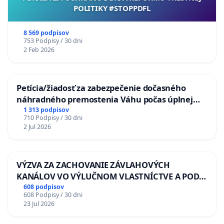
POLITIKY #STOPPDFL
8 569 podpisov
753 Podpisy / 30 dni
2 Feb 2026
Petícia/žiadosť za zabezpečenie dočasného
náhradného premostenia Váhu počas úplnej
uzávery Vážskeho mosta v Komárne
1 313 podpisov
710 Podpisy / 30 dni
2 Jul 2026
VÝZVA ZA ZACHOVANIE ZÁVLAHOVÝCH
KANÁLOV VO VÝLUČNOM VLASTNÍCTVE A POD
KONTROLOU SLOVENSKEJ REPUBLIKY & žiadosť
608 podpisov
608 Podpisy / 30 dni
na riešenie zanedbaného stavu závlahových a
23 Jul 2026
odvodňovacích kanálov na Slovensku