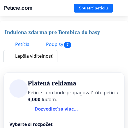
Peticie.com
Spustiť petíciu
Indulona zdarma pre Bombica do basy
Petícia
Podpisy
7
Lepšia viditeľnosť
Platená reklama
Peticie.com bude propagovať túto petíciu
3,000
ľuďom.
Dozvedieť sa viac...
Vyberte si rozpočet