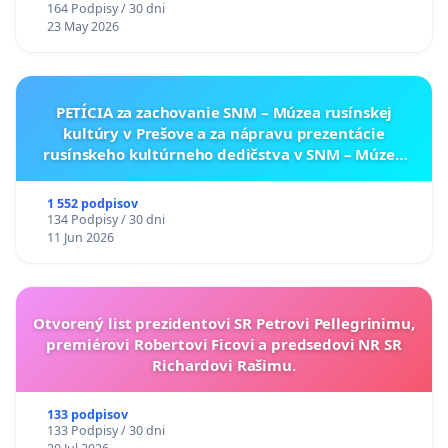
164 Podpisy / 30 dni
23 May 2026
PETÍCIA za zachovanie SNM – Múzea rusínskej
kultúry v Prešove a za nápravu prezentácie
rusínskeho kultúrneho dedičstva v SNM – Múzeu
ukrajinskej kultúry vo Svidníku
1 552 podpisov
134 Podpisy / 30 dni
11 Jun 2026
Otvorený list prezidentovi SR Petrovi Pellegrinimu,
premiérovi Robertovi Ficovi a predsedovi NR SR
Richardovi Rašimu.
133 podpisov
133 Podpisy / 30 dni