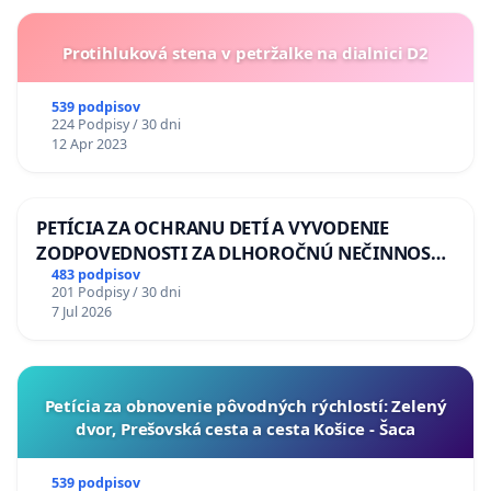
Protihluková stena v petržalke na dialnici D2
539 podpisov
224 Podpisy / 30 dni
12 Apr 2023
PETÍCIA ZA OCHRANU DETÍ A VYVODENIE
ZODPOVEDNOSTI ZA DLHOROČNÚ NEČINNOSŤ
A ZLYHANIE ŠTÁTU
483 podpisov
201 Podpisy / 30 dni
7 Jul 2026
​Petícia za obnovenie pôvodných rýchlostí: Zelený
dvor, Prešovská cesta a cesta Košice - Šaca
539 podpisov