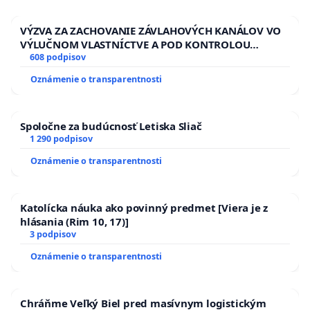
VÝZVA ZA ZACHOVANIE ZÁVLAHOVÝCH KANÁLOV VO
VÝLUČNOM VLASTNÍCTVE A POD KONTROLOU
SLOVENSKEJ REPUBLIKY & žiadosť na riešenie
608 podpisov
zanedbaného stavu závlahových a odvodňovacích
Oznámenie o transparentnosti
kanálov na Slovensku
Spoločne za budúcnosť Letiska Sliač
1 290 podpisov
Oznámenie o transparentnosti
Katolícka náuka ako povinný predmet [Viera je z
hlásania (Rim 10, 17)]
3 podpisov
Oznámenie o transparentnosti
Chráňme Veľký Biel pred masívnym logistickým