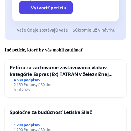
Vytvoriť petíciu
Vaše údaje zostávajú vaše
Súkromie už v návrhu
Iné petície, ktoré by vás mohli zaujímať
Petícia za zachovanie zastavovania vlakov
kategórie Expres (Ex) TATRAN v železničnej
stanici Púchov
4 530 podpisov
2 159 Podpisy / 30 dni
8 Jul 2026
Spoločne za budúcnosť Letiska Sliač
1 290 podpisov
1 290 Podpisy / 30 dni