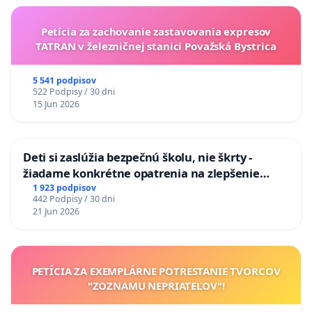
Petícia za zachovanie zastavovania expresov
TATRAN v železničnej stanici Považská Bystrica
5 541 podpisov
522 Podpisy / 30 dni
15 Jun 2026
Deti si zaslúžia bezpečnú školu, nie škrty -
žiadame konkrétne opatrenia na zlepšenie
situácie v školstve
1 923 podpisov
442 Podpisy / 30 dni
21 Jun 2026
PETÍCIA ZA EXEMPLÁRNE POTRESTANIE TVORCOV
"ZOZNAMU NEPRIATEĽOV"!