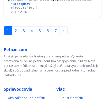
diabetom 1. a 2. typu pri prijímaní do
188 podpisov
67 Podpisy / 30 dni
Policajného zboru SR
28 Jun 2026
1
2
3
4
5
6
7
»
Peticie.com
Poskytujeme zdarma hosting pre online petície. Vytvorte
profesionálnu online petíciu použítím našej výkonnej služby. Naše
petície sa v médiach spomínajú každý deň, teda vytvorenie petície je
skvelý spôsob zviditelnenia na verejnosti aj pred ľudmi, ktorí robia
rozhodnutia.
Sprievodcovia
Viac
Ako začať online petíciu
Spustiť petíciu