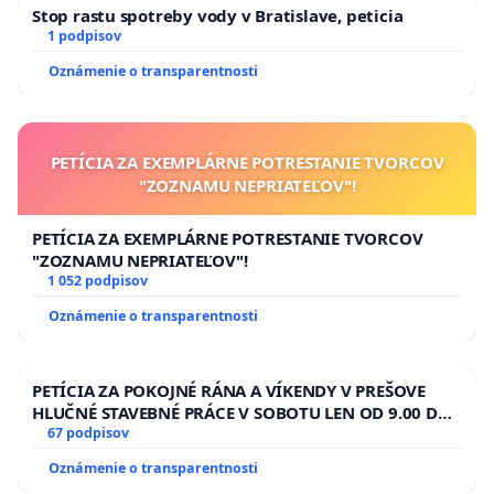
Stop rastu spotreby vody v Bratislave, peticia
1 podpisov
Oznámenie o transparentnosti
PETÍCIA ZA EXEMPLÁRNE POTRESTANIE TVORCOV
"ZOZNAMU NEPRIATEĽOV"!
PETÍCIA ZA EXEMPLÁRNE POTRESTANIE TVORCOV
"ZOZNAMU NEPRIATEĽOV"!
1 052 podpisov
Oznámenie o transparentnosti
PETÍCIA ZA POKOJNÉ RÁNA A VÍKENDY V PREŠOVE
HLUČNÉ STAVEBNÉ PRÁCE V SOBOTU LEN OD 9.00 DO
13.00 HOD., CEZ PRACOVNÝ TÝŽDEŇ CIEĽ 8.00 – 18.00
67 podpisov
HOD. A PRAVIDELNÁ KONTROLA STAVBY C-AREA NA
Oznámenie o transparentnosti
ĎUMBIERSKEJ/MAGU