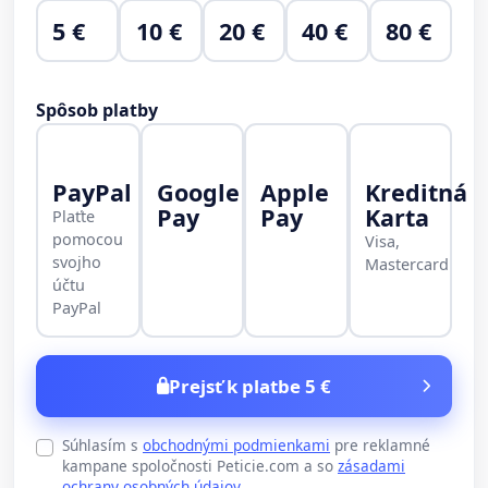
5 €
10 €
20 €
40 €
80 €
Spôsob platby
PayPal
Google
Apple
Kreditná
Pay
Pay
Karta
Plaťte
pomocou
Visa,
svojho
Mastercard
účtu
PayPal
Prejsť k platbe 5 €
Súhlasím s
obchodnými podmienkami
pre reklamné
kampane spoločnosti Peticie.com a so
zásadami
ochrany osobných údajov
.