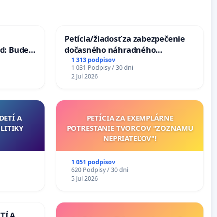
Petícia/žiadosť za zabezpečenie
d: Bude
dočasného náhradného
40 mravnú
premostenia Váhu počas úplnej
1 313 podpisov
1 031 Podpisy / 30 dni
uzávery Vážskeho mosta v
2 Jul 2026
Komárne
DETÍ A
PETÍCIA ZA EXEMPLÁRNE
LITIKY
POTRESTANIE TVORCOV "ZOZNAMU
NEPRIATEĽOV"!
1 051 podpisov
620 Podpisy / 30 dni
5 Jul 2026
TÍ A