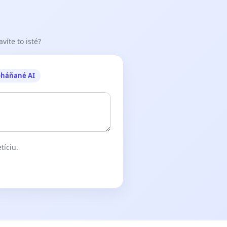
víte to isté?
oháňané AI
tíciu.