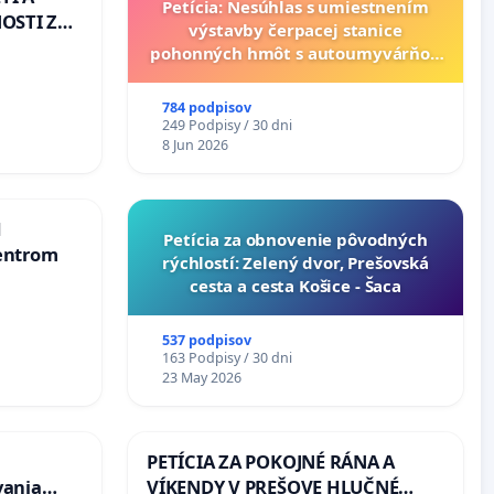
Petícia: Nesúhlas s umiestnením
OSTI ZA
výstavby čerpacej stanice
 A
pohonných hmôt s autoumyvárňou
v lokalite PROMCEN, Chorvátsky
Grob - Čierna Voda
784 podpisov
249 Podpisy / 30 dni
8 Jun 2026
d
​Petícia za obnovenie pôvodných
entrom
rýchlostí: Zelený dvor, Prešovská
cesta a cesta Košice - Šaca
537 podpisov
163 Podpisy / 30 dni
23 May 2026
PETÍCIA ZA POKOJNÉ RÁNA A
vania
VÍKENDY V PREŠOVE HLUČNÉ