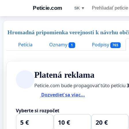
Peticie.com
Prehliadať petície
SK ▼
Hromadná pripomienka verejnosti k návrhu obč
Petícia
Oznamy
Podpisy
1
765
Platená reklama
Peticie.com bude propagovať túto petíciu
Dozvedieť sa viac...
Vyberte si rozpočet
5 €
10 €
20 €