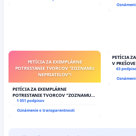
Oznámenie
PETÍCIA Z
PETÍCIA ZA EXEMPLÁRNE
V PREŠOVE
POTRESTANIE TVORCOV "ZOZNAMU
V SOBOTU 
63 podpis
NEPRIATEĽOV"!
HOD., CEZ
Oznámenie
8.00 – 18.
KONTROLA 
PETÍCIA ZA EXEMPLÁRNE
ĎUMBIERS
POTRESTANIE TVORCOV "ZOZNAMU
NEPRIATEĽOV"!
1 051 podpisov
Oznámenie o transparentnosti