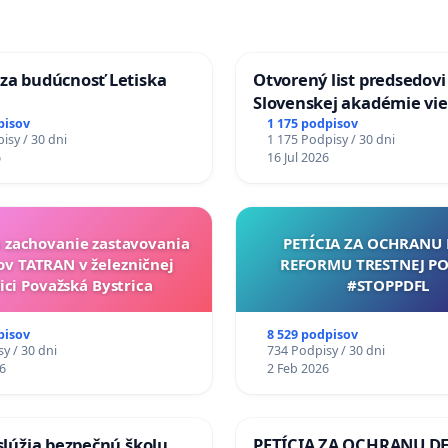
za budúcnosť Letiska
Otvorený list predsedovi
Slovenskej akadémie vie
mať Vízia Slovenska 20
pisov
1 175 podpisov
isy / 30 dni
1 175 Podpisy / 30 dni
chrbticu?
6
16 Jul 2026
a zachovanie zastavovania
PETÍCIA ZA OCHRANU 
ov TATRAN v železničnej
REFORMU TRESTNEJ PO
ici Považská Bystrica
#STOPPDFL
pisov
8 529 podpisov
y / 30 dni
734 Podpisy / 30 dni
6
2 Feb 2026
aslúžia bezpečnú školu,
PETÍCIA ZA OCHRANU DE