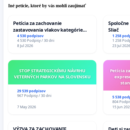
Iné petície, ktoré by vás mohli zaujímať
Petícia za zachovanie
Spoločne 
zastavovania vlakov kategórie
Sliač
Expres (Ex) TATRAN v železničnej
4 530 podpisov
1 258 pod
4 530 Podpisy / 30 dni
1 258 Podp
stanici Púchov
8 Jul 2026
23 Jul 202
STOP STRATEGICKÉMU NÁVRHU
Petícia z
VETERNÝCH PARKOV NA SLOVENSKU
expres
stan
29 539 podpisov
967 Podpisy / 30 dni
5 538 pod
804 Podpis
7 May 2026
15 Jun 202
VÝZVA ZA ZACHOVANIE
Deti si z