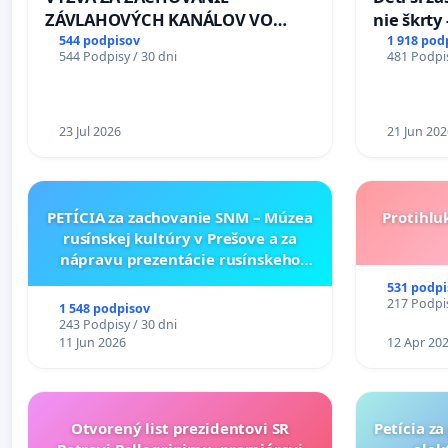
ZÁVLAHOVÝCH KANÁLOV VO
nie škrty
VÝLUČNOM VLASTNÍCTVE A POD
opatrenia
544 podpisov
1 918 pod
544 Podpisy / 30 dni
481 Podpis
KONTROLOU SLOVENSKEJ
školstve
REPUBLIKY & žiadosť na riešenie
zanedbaného stavu závlahových
a odvodňovacích kanálov na
23 Jul 2026
21 Jun 202
Slovensku
PETÍCIA za zachovanie SNM – Múzea
Protihlu
rusínskej kultúry v Prešove a za
nápravu prezentácie rusínskeho
kultúrneho dedičstva v SNM –
531 podpi
Múzeu ukrajinskej kultúry vo
217 Podpis
1 548 podpisov
Svidníku
243 Podpisy / 30 dni
11 Jun 2026
12 Apr 20
Otvorený list prezidentovi SR
Petícia z