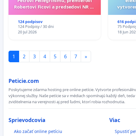
Petrovi Pellegrinimu, premiérovi
elek
Robertovi Ficovi a predsedovi NR SR
vytvoren
Richardovi Rašimu.
dos
124 podpisov
616 podpi
124 Podpisy / 30 dni
75 Podpisy
20 Jul 2026
18 Jun 202
1
2
3
4
5
6
7
»
Peticie.com
Poskytujeme zdarma hosting pre online petície. Vytvorte profesionálnu
výkonnej služby. Naše petície sa v médiach spomínajú každý deň, teda 
zviditelnenia na verejnosti aj pred ľudmi, ktorí robia rozhodnutia.
Sprievodcovia
Viac
Ako začať online petíciu
Spustiť pe