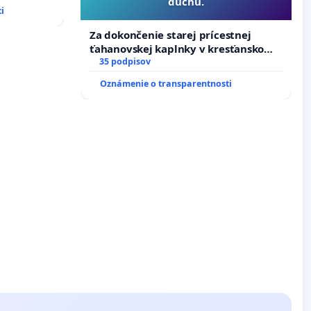
duchu.
i
Za dokončenie starej prícestnej
ťahanovskej kaplnky v kresťanskom
duchu.
35 podpisov
Oznámenie o transparentnosti