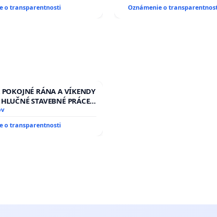
 o transparentnosti
Oznámenie o transparentnost
A POKOJNÉ RÁNA A VÍKENDY
 HLUČNÉ STAVEBNÉ PRÁCE
LEN OD 9.00 DO 13.00
ov
 PRACOVNÝ TÝŽDEŇ CIEĽ
 o transparentnosti
00 HOD. A PRAVIDELNÁ
STAVBY C-AREA NA
KEJ/MAGU