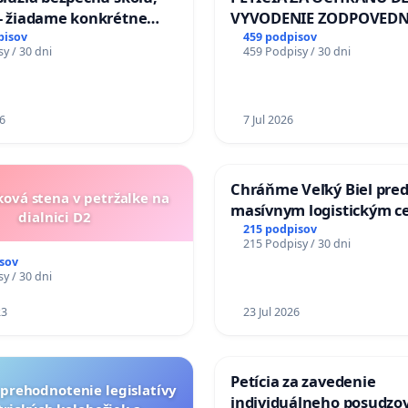
 - žiadame konkrétne
VYVODENIE ZODPOVEDN
 na zlepšenie situácie v
DLHOROČNÚ NEČINNOSŤ
pisov
459 podpisov
y / 30 dni
459 Podpisy / 30 dni
ZLYHANIE ŠTÁTU
6
7 Jul 2026
Chráňme Veľký Biel pre
ková stena v petržalke na
masívnym logistickým c
dialnici D2
215 podpisov
215 Podpisy / 30 dni
sov
y / 30 dni
23
23 Jul 2026
Petícia za zavedenie
a prehodnotenie legislatívy
individuálneho posudzo