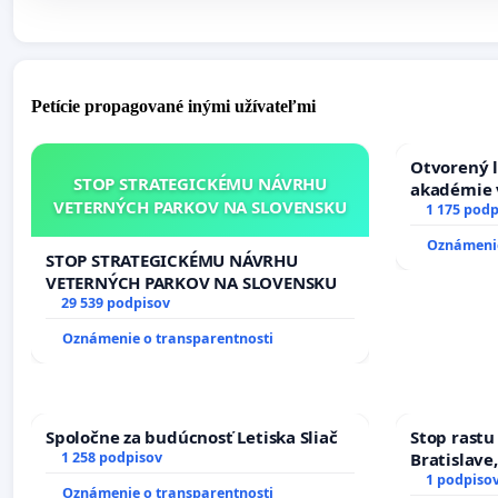
Petície propagované inými užívateľmi
Otvorený l
STOP STRATEGICKÉMU NÁVRHU
akadémie v
VETERNÝCH PARKOV NA SLOVENSKU
Slovenska
1 175 podp
Oznámenie
STOP STRATEGICKÉMU NÁVRHU
VETERNÝCH PARKOV NA SLOVENSKU
29 539 podpisov
Oznámenie o transparentnosti
Spoločne za budúcnosť Letiska Sliač
Stop rastu
1 258 podpisov
Bratislave,
1 podpiso
Oznámenie o transparentnosti