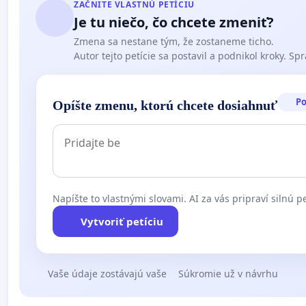
ZAČNITE VLASTNÚ PETÍCIU
Je tu niečo, čo chcete zmeniť?
Zmena sa nestane tým, že zostaneme ticho.
Autor tejto petície sa postavil a podnikol kroky. Spra
P
Opíšte zmenu, ktorú chcete dosiahnuť
Napíšte to vlastnými slovami. AI za vás pripraví silnú pe
Vytvoriť petíciu
Vaše údaje zostávajú vaše
Súkromie už v návrhu