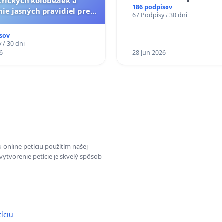
trických kolobežiek a
zdravotnej spôsobilosti 
186 podpisov
ie jasných pravidiel pre
67 Podpisy / 30 dni
diabetom 1. a 2. typu pri
pelých používateľov
do Policajného zboru SR
sov
 / 30 dni
6
28 Jun 2026
 online petíciu použítím našej
vytvorenie petície je skvelý spôsob
tíciu