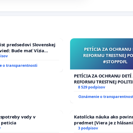
ist predsedovi Slovenskej
PETÍCIA ZA OCHRANU 
ied: Bude mať Vízia
REFORMU TRESTNEJ PO
 2040 mravnú chrbticu?
isov
#STOPPDFL
 o transparentnosti
PETÍCIA ZA OCHRANU DETÍ
REFORMU TRESTNEJ POLITI
#STOPPDFL
8 529 podpisov
Oznámenie o transparentnost
 spotreby vody v
Katolícka náuka ako povin
 peticia
predmet [Viera je z hlásani
v
17)]
3 podpisov