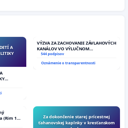
VÝZVA ZA ZACHOVANIE ZÁVLAHOVÝCH
DETÍ A
KANÁLOV VO VÝLUČNOM
LITIKY
VLASTNÍCTVE A POD KONTROLOU
544 podpisov
SLOVENSKEJ REPUBLIKY & žiadosť na
Oznámenie o transparentnosti
riešenie zanedbaného stavu
závlahových a odvodňovacích
 A
kanálov na Slovensku
KY
i
ný
Za dokončenie starej prícestnej
a (Rim 10,
ťahanovskej kaplnky v kresťanskom