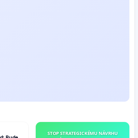
STOP STRATEGICKÉMU NÁVRHU
d: Bude