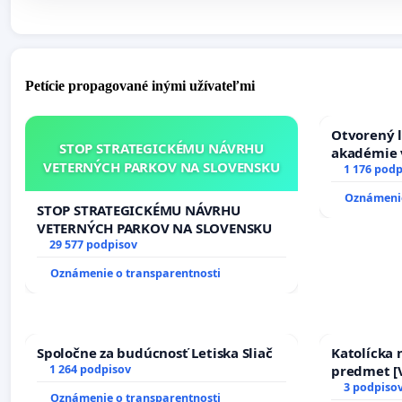
Petície propagované inými užívateľmi
Otvorený l
STOP STRATEGICKÉMU NÁVRHU
akadémie v
VETERNÝCH PARKOV NA SLOVENSKU
Slovenska
1 176 podp
Oznámenie
STOP STRATEGICKÉMU NÁVRHU
VETERNÝCH PARKOV NA SLOVENSKU
29 577 podpisov
Oznámenie o transparentnosti
Spoločne za budúcnosť Letiska Sliač
Katolícka
1 264 podpisov
predmet [V
17)]
3 podpiso
Oznámenie o transparentnosti