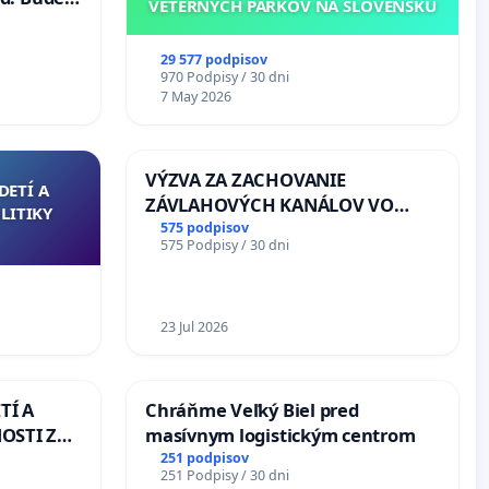
VETERNÝCH PARKOV NA SLOVENSKU
40 mravnú
29 577 podpisov
970 Podpisy / 30 dni
7 May 2026
VÝZVA ZA ZACHOVANIE
DETÍ A
ZÁVLAHOVÝCH KANÁLOV VO
LITIKY
VÝLUČNOM VLASTNÍCTVE A POD
575 podpisov
575 Podpisy / 30 dni
KONTROLOU SLOVENSKEJ
REPUBLIKY & žiadosť na riešenie
zanedbaného stavu závlahových
a odvodňovacích kanálov na
23 Jul 2026
Slovensku
TÍ A
Chráňme Veľký Biel pred
OSTI ZA
masívnym logistickým centrom
 A
251 podpisov
251 Podpisy / 30 dni