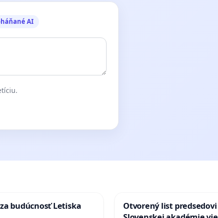
oháňané AI
tíciu.
za budúcnosť Letiska
Otvorený list predsedovi
Slovenskej akadémie vie