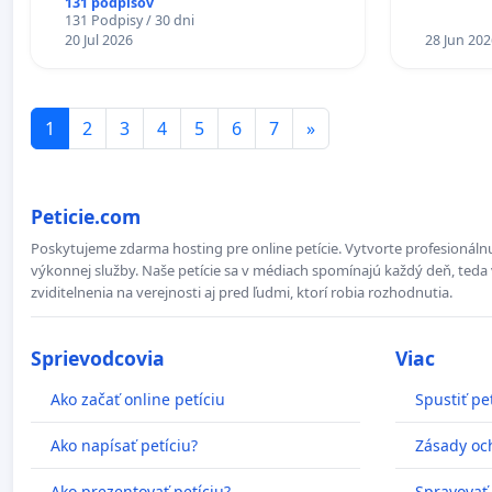
131 podpisov
131 Podpisy / 30 dni
20 Jul 2026
28 Jun 202
1
2
3
4
5
6
7
»
Peticie.com
Poskytujeme zdarma hosting pre online petície. Vytvorte profesionálnu
výkonnej služby. Naše petície sa v médiach spomínajú každý deň, teda 
zviditelnenia na verejnosti aj pred ľudmi, ktorí robia rozhodnutia.
Sprievodcovia
Viac
Ako začať online petíciu
Spustiť pe
Ako napísať petíciu?
Zásady oc
Ako prezentovať petíciu?
Spravovať