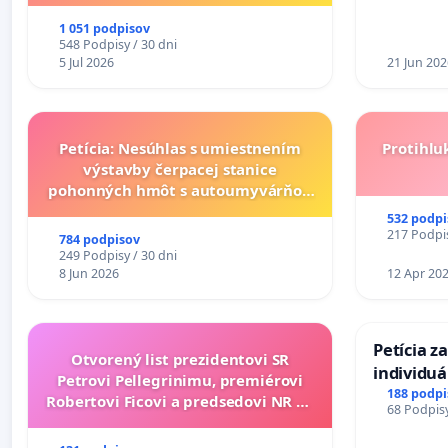
1 051 podpisov
548 Podpisy / 30 dni
5 Jul 2026
21 Jun 202
Petícia: Nesúhlas s umiestnením
Protihlu
výstavby čerpacej stanice
pohonných hmôt s autoumyvárňou
v lokalite PROMCEN, Chorvátsky
532 podpi
Grob - Čierna Voda
217 Podpis
784 podpisov
249 Podpisy / 30 dni
8 Jun 2026
12 Apr 20
Petícia z
Otvorený list prezidentovi SR
individu
Petrovi Pellegrinimu, premiérovi
zdravotne
188 podpi
Robertovi Ficovi a predsedovi NR SR
68 Podpisy
diabetom 
Richardovi Rašimu.
do Polica