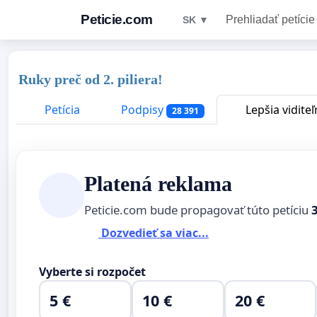
Peticie.com
Prehliadať petície
SK ▼
Ruky preč od 2. piliera!
Petícia
Podpisy
Lepšia viditeľ
28 391
Platená reklama
Peticie.com bude propagovať túto petíciu
Dozvedieť sa viac...
Vyberte si rozpočet
5 €
10 €
20 €