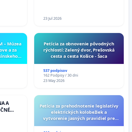
23 Jul 2026
NM – Múzea
​Petícia za obnovenie pôvodných
ove a za
rýchlostí: Zelený dvor, Prešovská
sínskeho
cesta a cesta Košice - Šaca
v SNM –
túry vo
537 podpisov
162 Podpisy / 30 dni
23 May 2026
NA A
Petícia za prehodnotenie legislatívy
UČNÉ
elektrických kolobežiek a
OTU LEN
vytvorenie jasných pravidiel pre
CEZ
dospelých používateľov
.00 –