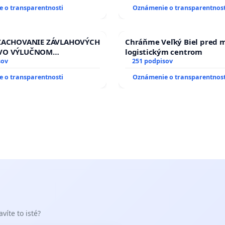
prijímaní do Policajného z
 o transparentnosti
Oznámenie o transparentnost
 ZACHOVANIE ZÁVLAHOVÝCH
Chráňme Veľký Biel pred 
VO VÝLUČNOM
logistickým centrom
TVE A POD KONTROLOU
sov
251 podpisov
J REPUBLIKY & žiadosť na
 o transparentnosti
Oznámenie o transparentnost
zanedbaného stavu
ch a odvodňovacích
a Slovensku
víte to isté?