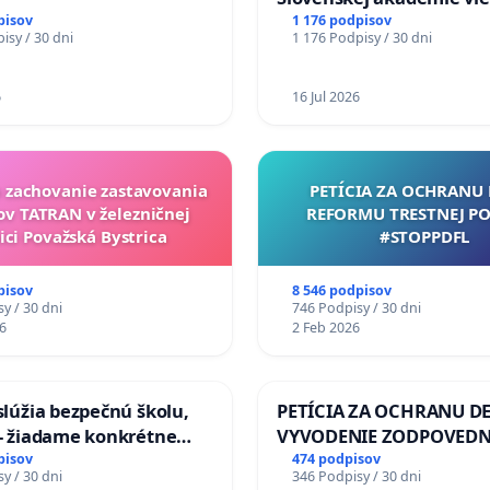
mať Vízia Slovenska 20
pisov
1 176 podpisov
isy / 30 dni
1 176 Podpisy / 30 dni
chrbticu?
6
16 Jul 2026
a zachovanie zastavovania
PETÍCIA ZA OCHRANU 
ov TATRAN v železničnej
REFORMU TRESTNEJ PO
ici Považská Bystrica
#STOPPDFL
pisov
8 546 podpisov
y / 30 dni
746 Podpisy / 30 dni
6
2 Feb 2026
aslúžia bezpečnú školu,
PETÍCIA ZA OCHRANU DE
 - žiadame konkrétne
VYVODENIE ZODPOVEDN
 na zlepšenie situácie v
DLHOROČNÚ NEČINNOSŤ
pisov
474 podpisov
y / 30 dni
346 Podpisy / 30 dni
ZLYHANIE ŠTÁTU