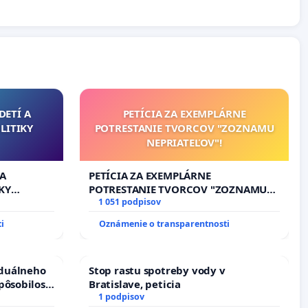
DETÍ A
PETÍCIA ZA EXEMPLÁRNE
LITIKY
POTRESTANIE TVORCOV "ZOZNAMU
NEPRIATEĽOV"!
 A
PETÍCIA ZA EXEMPLÁRNE
KY
POTRESTANIE TVORCOV "ZOZNAMU
NEPRIATEĽOV"!
1 051 podpisov
i
Oznámenie o transparentnosti
iduálneho
Stop rastu spotreby vody v
pôsobilosti
Bratislave, peticia
u pri
1 podpisov