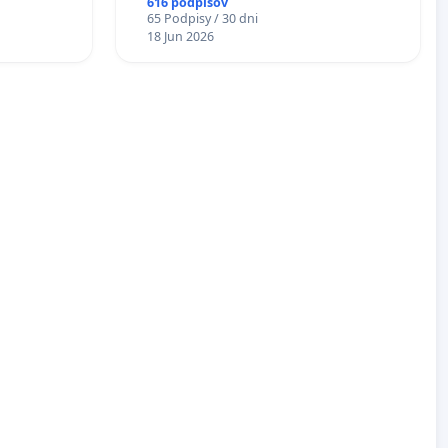
616 podpisov
Á
65 Podpisy / 30 dni
EA NA
18 Jun 2026