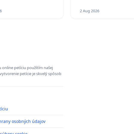
18.00 HOD. A PRAVIDELN
6
KONTROLA STAVBY C-AR
2 Aug 2026
ĎUMBIERSKEJ/MAGU
 online petíciu použítím našej
vytvorenie petície je skvelý spôsob
tíciu
hrany osobných údajov
 súbory cookie