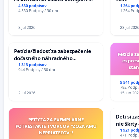
Expres (Ex) TATRAN v železničnej
4 530 podpisov
1 264 pod
4 530 Podpisy / 30 dni
1 264 Podp
stanici Púchov
8 Jul 2026
23 Jul 202
Petícia/žiadosť za zabezpečenie
Petícia z
dočasného náhradného
expres
premostenia Váhu počas úplnej
1 313 podpisov
stan
944 Podpisy / 30 dni
uzávery Vážskeho mosta v
Komárne
5 541 pod
792 Podpis
2 Jul 2026
15 Jun 202
Deti si z
PETÍCIA ZA EXEMPLÁRNE
nie škrty
POTRESTANIE TVORCOV "ZOZNAMU
opatrenia
1 921 pod
NEPRIATEĽOV"!
471 Podpis
školstve