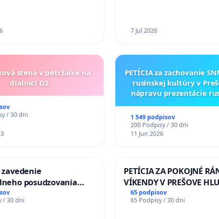
6
7 Jul 2026
ková stena v petržalke na
PETÍCIA za zachovanie S
dialnici D2
rusínskej kultúry v Preš
nápravu prezentácie ru
kultúrneho dedičstva 
sov
Múzeu ukrajinskej kul
y / 30 dni
1 549 podpisov
Svidníku
200 Podpisy / 30 dni
23
11 Jun 2026
a zavedenie
PETÍCIA ZA POKOJNÉ RÁ
álneho posudzovania
VÍKENDY V PREŠOVE HL
j spôsobilosti osôb s
STAVEBNÉ PRÁCE V SOB
sov
65 podpisov
 / 30 dni
65 Podpisy / 30 dni
1. a 2. typu pri prijímaní
OD 9.00 DO 13.00 HOD., 
jného zboru SR
PRACOVNÝ TÝŽDEŇ CIEĽ 8