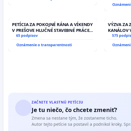
Oznámenie
PETÍCIA ZA POKOJNÉ RÁNA A VÍKENDY
VÝZVA ZA
V PREŠOVE HLUČNÉ STAVEBNÉ PRÁCE
KANÁLOV 
V SOBOTU LEN OD 9.00 DO 13.00
65 podpisov
VLASTNÍC
575 podpi
HOD., CEZ PRACOVNÝ TÝŽDEŇ CIEĽ
SLOVENSKE
Oznámenie o transparentnosti
Oznámenie
8.00 – 18.00 HOD. A PRAVIDELNÁ
riešenie 
KONTROLA STAVBY C-AREA NA
závlahový
ĎUMBIERSKEJ/MAGU
kanálov n
ZAČNITE VLASTNÚ PETÍCIU
Je tu niečo, čo chcete zmeniť?
Zmena sa nestane tým, že zostaneme ticho.
Autor tejto petície sa postavil a podnikol kroky. Spra