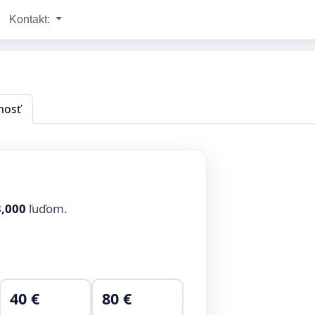
Kontakt:
nosť
3,000
ľuďom.
40 €
80 €