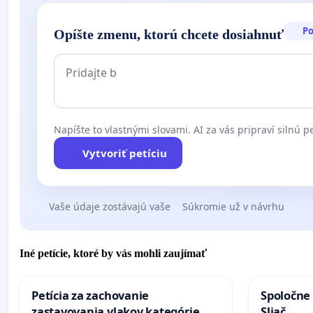
P
Opíšte zmenu, ktorú chcete dosiahnuť
Napíšte to vlastnými slovami. AI za vás pripraví silnú pe
Vytvoriť petíciu
Vaše údaje zostávajú vaše
Súkromie už v návrhu
Iné petície, ktoré by vás mohli zaujímať
Petícia za zachovanie
Spoločne 
zastavovania vlakov kategórie
Sliač