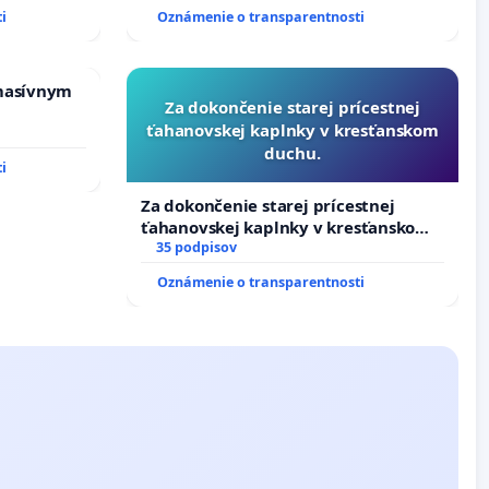
boru SR
i
Oznámenie o transparentnosti
masívnym
Za dokončenie starej prícestnej
ťahanovskej kaplnky v kresťanskom
duchu.
i
Za dokončenie starej prícestnej
ťahanovskej kaplnky v kresťanskom
duchu.
35 podpisov
Oznámenie o transparentnosti