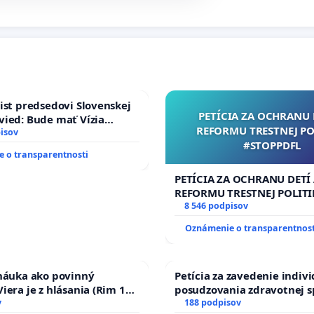
ist predsedovi Slovenskej
PETÍCIA ZA OCHRANU 
ied: Bude mať Vízia
REFORMU TRESTNEJ PO
 2040 mravnú chrbticu?
isov
#STOPPDFL
 o transparentnosti
PETÍCIA ZA OCHRANU DETÍ
REFORMU TRESTNEJ POLITI
#STOPPDFL
8 546 podpisov
Oznámenie o transparentnost
 náuka ako povinný
Petícia za zavedenie indiv
iera je z hlásania (Rim 10,
posudzovania zdravotnej s
v
osôb s diabetom 1. a 2. typ
188 podpisov