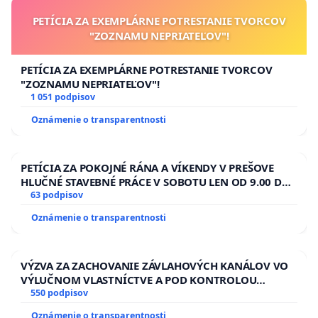
PETÍCIA ZA EXEMPLÁRNE POTRESTANIE TVORCOV
"ZOZNAMU NEPRIATEĽOV"!
PETÍCIA ZA EXEMPLÁRNE POTRESTANIE TVORCOV
"ZOZNAMU NEPRIATEĽOV"!
1 051 podpisov
Oznámenie o transparentnosti
PETÍCIA ZA POKOJNÉ RÁNA A VÍKENDY V PREŠOVE
HLUČNÉ STAVEBNÉ PRÁCE V SOBOTU LEN OD 9.00 DO
13.00 HOD., CEZ PRACOVNÝ TÝŽDEŇ CIEĽ 8.00 – 18.00
63 podpisov
HOD. A PRAVIDELNÁ KONTROLA STAVBY C-AREA NA
Oznámenie o transparentnosti
ĎUMBIERSKEJ/MAGU
VÝZVA ZA ZACHOVANIE ZÁVLAHOVÝCH KANÁLOV VO
VÝLUČNOM VLASTNÍCTVE A POD KONTROLOU
SLOVENSKEJ REPUBLIKY & žiadosť na riešenie
550 podpisov
zanedbaného stavu závlahových a odvodňovacích
Oznámenie o transparentnosti