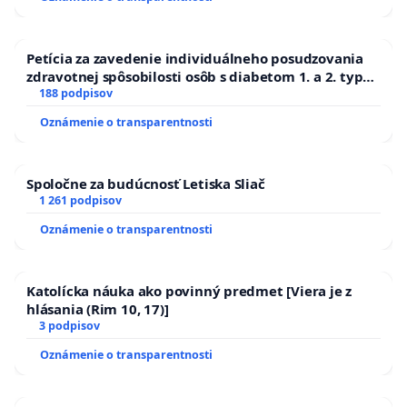
kanálov na Slovensku
Petícia za zavedenie individuálneho posudzovania
zdravotnej spôsobilosti osôb s diabetom 1. a 2. typu
pri prijímaní do Policajného zboru SR
188 podpisov
Oznámenie o transparentnosti
Spoločne za budúcnosť Letiska Sliač
1 261 podpisov
Oznámenie o transparentnosti
Katolícka náuka ako povinný predmet [Viera je z
hlásania (Rim 10, 17)]
3 podpisov
Oznámenie o transparentnosti