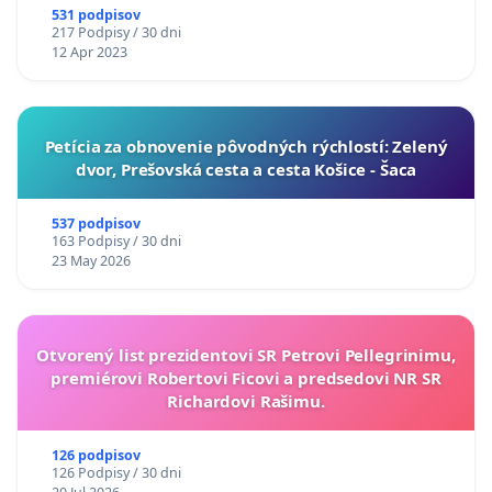
531 podpisov
217 Podpisy / 30 dni
12 Apr 2023
​Petícia za obnovenie pôvodných rýchlostí: Zelený
dvor, Prešovská cesta a cesta Košice - Šaca
537 podpisov
163 Podpisy / 30 dni
23 May 2026
Otvorený list prezidentovi SR Petrovi Pellegrinimu,
premiérovi Robertovi Ficovi a predsedovi NR SR
Richardovi Rašimu.
126 podpisov
126 Podpisy / 30 dni