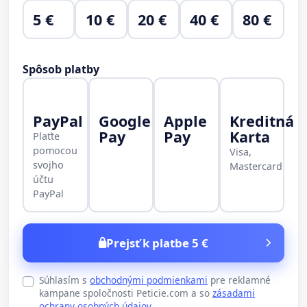
5 €
10 €
20 €
40 €
80 €
Spôsob platby
PayPal
Google
Apple
Kreditná
Pay
Pay
Karta
Plaťte
pomocou
Visa,
svojho
Mastercard
účtu
PayPal
Prejsť k platbe 5 €
Súhlasím s
obchodnými podmienkami
pre reklamné
kampane spoločnosti Peticie.com a so
zásadami
ochrany osobných údajov
.