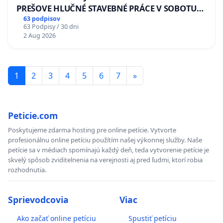
PREŠOVE HLUČNÉ STAVEBNÉ PRÁCE V SOBOTU
LEN OD 9.00 DO 13.00 HOD., CEZ PRACOVNÝ
63 podpisov
63 Podpisy / 30 dni
TÝŽDEŇ CIEĽ 8.00 – 18.00 HOD. A PRAVIDELNÁ
2 Aug 2026
KONTROLA STAVBY C-AREA NA
ĎUMBIERSKEJ/MAGU
1
2
3
4
5
6
7
»
Peticie.com
Poskytujeme zdarma hosting pre online petície. Vytvorte
profesionálnu online petíciu použítím našej výkonnej služby. Naše
petície sa v médiach spomínajú každý deň, teda vytvorenie petície je
skvelý spôsob zviditelnenia na verejnosti aj pred ľudmi, ktorí robia
rozhodnutia.
Sprievodcovia
Viac
Ako začať online petíciu
Spustiť petíciu