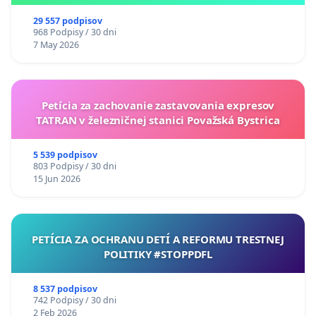
29 557 podpisov
968 Podpisy / 30 dni
7 May 2026
Petícia za zachovanie zastavovania expresov
TATRAN v železničnej stanici Považská Bystrica
5 539 podpisov
803 Podpisy / 30 dni
15 Jun 2026
PETÍCIA ZA OCHRANU DETÍ A REFORMU TRESTNEJ
POLITIKY #STOPPDFL
8 537 podpisov
742 Podpisy / 30 dni
2 Feb 2026