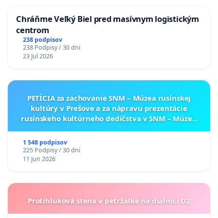
Chráňme Veľký Biel pred masívnym logistickým
centrom
238 podpisov
238 Podpisy / 30 dni
23 Jul 2026
PETÍCIA za zachovanie SNM – Múzea rusínskej
kultúry v Prešove a za nápravu prezentácie
rusínskeho kultúrneho dedičstva v SNM – Múzeu
ukrajinskej kultúry vo Svidníku
1 548 podpisov
225 Podpisy / 30 dni
11 Jun 2026
Protihluková stena v petržalke na dialnici D2