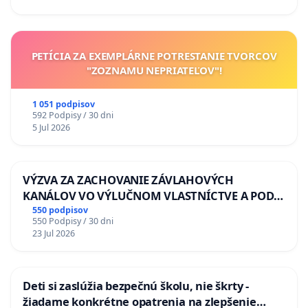
PETÍCIA ZA EXEMPLÁRNE POTRESTANIE TVORCOV
"ZOZNAMU NEPRIATEĽOV"!
1 051 podpisov
592 Podpisy / 30 dni
5 Jul 2026
VÝZVA ZA ZACHOVANIE ZÁVLAHOVÝCH
KANÁLOV VO VÝLUČNOM VLASTNÍCTVE A POD
KONTROLOU SLOVENSKEJ REPUBLIKY & žiadosť
550 podpisov
550 Podpisy / 30 dni
na riešenie zanedbaného stavu závlahových a
23 Jul 2026
odvodňovacích kanálov na Slovensku
Deti si zaslúžia bezpečnú školu, nie škrty -
žiadame konkrétne opatrenia na zlepšenie