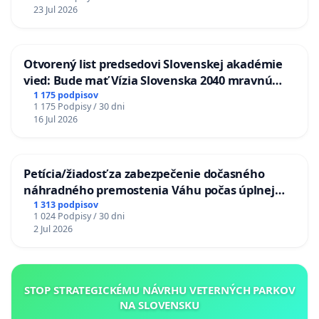
23 Jul 2026
Otvorený list predsedovi Slovenskej akadémie
vied: Bude mať Vízia Slovenska 2040 mravnú
chrbticu?
1 175 podpisov
1 175 Podpisy / 30 dni
16 Jul 2026
Petícia/žiadosť za zabezpečenie dočasného
náhradného premostenia Váhu počas úplnej
uzávery Vážskeho mosta v Komárne
1 313 podpisov
1 024 Podpisy / 30 dni
2 Jul 2026
STOP STRATEGICKÉMU NÁVRHU VETERNÝCH PARKOV
NA SLOVENSKU