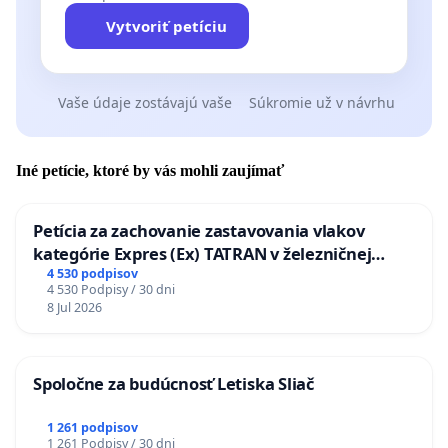
Vytvoriť petíciu
Vaše údaje zostávajú vaše
Súkromie už v návrhu
Iné petície, ktoré by vás mohli zaujímať
Petícia za zachovanie zastavovania vlakov
kategórie Expres (Ex) TATRAN v železničnej
stanici Púchov
4 530 podpisov
4 530 Podpisy / 30 dni
8 Jul 2026
Spoločne za budúcnosť Letiska Sliač
1 261 podpisov
1 261 Podpisy / 30 dni