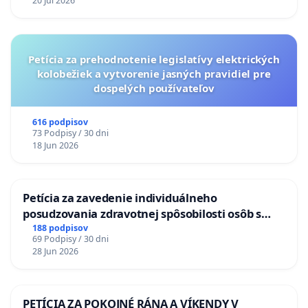
20 Jul 2026
Petícia za prehodnotenie legislatívy elektrických
kolobežiek a vytvorenie jasných pravidiel pre
dospelých používateľov
616 podpisov
73 Podpisy / 30 dni
18 Jun 2026
Petícia za zavedenie individuálneho
posudzovania zdravotnej spôsobilosti osôb s
diabetom 1. a 2. typu pri prijímaní do
188 podpisov
69 Podpisy / 30 dni
Policajného zboru SR
28 Jun 2026
PETÍCIA ZA POKOJNÉ RÁNA A VÍKENDY V