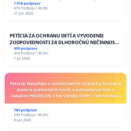
situácie v školstve
1 918 podpisov
476 Podpisy / 30 dni
21 Jun 2026
PETÍCIA ZA OCHRANU DETÍ A VYVODENIE
ZODPOVEDNOSTI ZA DLHOROČNÚ NEČINNOSŤ
A ZLYHANIE ŠTÁTU
459 podpisov
459 Podpisy / 30 dni
7 Jul 2026
Petícia: Nesúhlas s umiestnením výstavby čerpacej
stanice pohonných hmôt s autoumyvárňou v
lokalite PROMCEN, Chorvátsky Grob - Čierna Voda
784 podpisov
249 Podpisy / 30 dni
8 Jun 2026