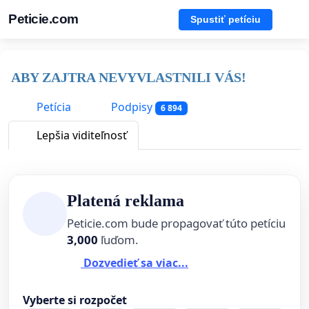
Peticie.com
Spustiť petíciu
ABY ZAJTRA NEVYVLASTNILI VÁS!
Petícia
Podpisy
6 894
Lepšia viditeľnosť
Platená reklama
Peticie.com bude propagovať túto petíciu
3,000
ľuďom.
Dozvedieť sa viac...
Vyberte si rozpočet