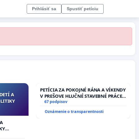
Prihlásiť sa
Spustiť petíciu
PETÍCIA ZA POKOJNÉ RÁNA A VÍKENDY
DETÍ A
V PREŠOVE HLUČNÉ STAVEBNÉ PRÁCE
LITIKY
V SOBOTU LEN OD 9.00 DO 13.00
67 podpisov
HOD., CEZ PRACOVNÝ TÝŽDEŇ CIEĽ
Oznámenie o transparentnosti
8.00 – 18.00 HOD. A PRAVIDELNÁ
KONTROLA STAVBY C-AREA NA
 A
ĎUMBIERSKEJ/MAGU
KY