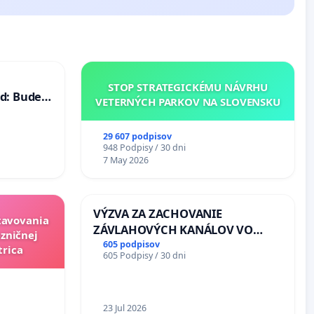
STOP STRATEGICKÉMU NÁVRHU
d: Bude
VETERNÝCH PARKOV NA SLOVENSKU
40 mravnú
29 607 podpisov
948 Podpisy / 30 dni
7 May 2026
VÝZVA ZA ZACHOVANIE
stavovania
ZÁVLAHOVÝCH KANÁLOV VO
zničnej
VÝLUČNOM VLASTNÍCTVE A POD
605 podpisov
trica
605 Podpisy / 30 dni
KONTROLOU SLOVENSKEJ
REPUBLIKY & žiadosť na riešenie
zanedbaného stavu závlahových
a odvodňovacích kanálov na
23 Jul 2026