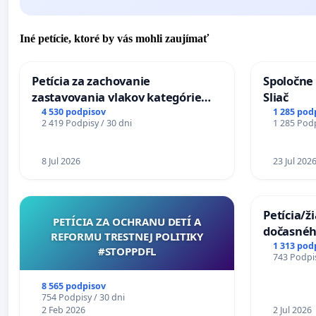
Iné petície, ktoré by vás mohli zaujímať
Petícia za zachovanie
Spoločne 
zastavovania vlakov kategórie
Sliač
Expres (Ex) TATRAN v železničnej
4 530 podpisov
1 285 pod
2 419 Podpisy / 30 dni
1 285 Podp
stanici Púchov
8 Jul 2026
23 Jul 202
Petícia/ž
PETÍCIA ZA OCHRANU DETÍ A
dočasné
REFORMU TRESTNEJ POLITIKY
premoste
1 313 pod
#STOPPDFL
743 Podpis
uzávery 
Komárne
8 565 podpisov
754 Podpisy / 30 dni
2 Feb 2026
2 Jul 2026