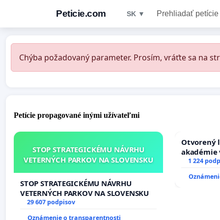
Peticie.com
Prehliadať petície
SK ▼
Chýba požadovaný parameter. Prosím, vráťte sa na str
Petície propagované inými užívateľmi
Otvorený l
STOP STRATEGICKÉMU NÁVRHU
akadémie v
VETERNÝCH PARKOV NA SLOVENSKU
Slovenska
1 224 podp
Oznámenie
STOP STRATEGICKÉMU NÁVRHU
VETERNÝCH PARKOV NA SLOVENSKU
29 607 podpisov
Oznámenie o transparentnosti