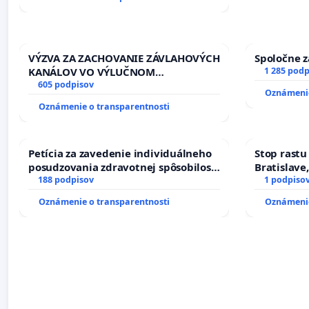
VÝZVA ZA ZACHOVANIE ZÁVLAHOVÝCH
Spoločne z
KANÁLOV VO VÝLUČNOM
1 285 podp
VLASTNÍCTVE A POD KONTROLOU
605 podpisov
Oznámenie
SLOVENSKEJ REPUBLIKY & žiadosť na
Oznámenie o transparentnosti
riešenie zanedbaného stavu
závlahových a odvodňovacích
kanálov na Slovensku
Petícia za zavedenie individuálneho
Stop rastu
posudzovania zdravotnej spôsobilosti
Bratislave,
osôb s diabetom 1. a 2. typu pri
188 podpisov
1 podpiso
prijímaní do Policajného zboru SR
Oznámenie o transparentnosti
Oznámenie