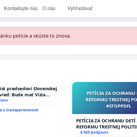
Kontaktujte nás
O nás
Vyhľadávať
ánku petície a skúste to znova.
ist predsedovi Slovenskej
PETÍCIA ZA OCHRANU 
ied: Bude mať Vízia
REFORMU TRESTNEJ PO
 2040 mravnú chrbticu?
isov
#STOPPDFL
 o transparentnosti
PETÍCIA ZA OCHRANU DETÍ
REFORMU TRESTNEJ POLITI
#STOPPDFL
8 565 podpisov