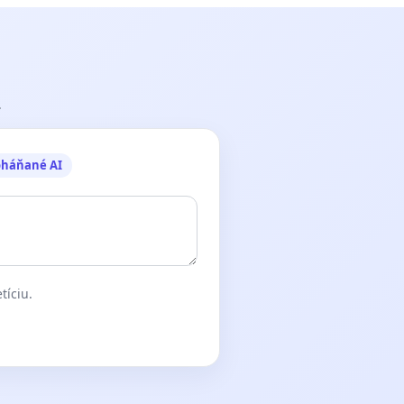
.
oháňané AI
tíciu.