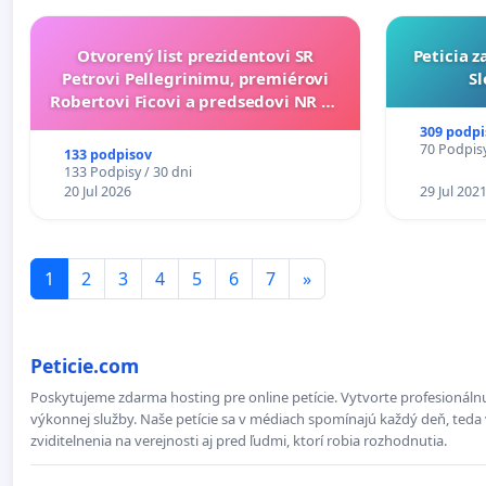
Otvorený list prezidentovi SR
Peticia 
Petrovi Pellegrinimu, premiérovi
Sl
Robertovi Ficovi a predsedovi NR SR
Richardovi Rašimu.
309 podpi
70 Podpisy
133 podpisov
133 Podpisy / 30 dni
20 Jul 2026
29 Jul 202
1
2
3
4
5
6
7
»
Peticie.com
Poskytujeme zdarma hosting pre online petície. Vytvorte profesionálnu
výkonnej služby. Naše petície sa v médiach spomínajú každý deň, teda 
zviditelnenia na verejnosti aj pred ľudmi, ktorí robia rozhodnutia.