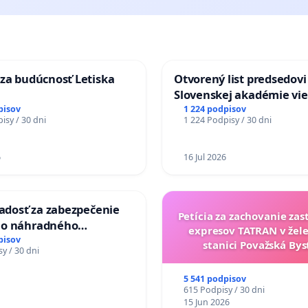
za budúcnosť Letiska
Otvorený list predsedovi
Slovenskej akadémie vie
mať Vízia Slovenska 20
pisov
1 224 podpisov
isy / 30 dni
1 224 Podpisy / 30 dni
chrbticu?
6
16 Jul 2026
iadosť za zabezpečenie
Petícia za zachovanie za
ho náhradného
expresov TATRAN v žele
nia Váhu počas úplnej
pisov
stanici Považská Bys
y / 30 dni
Vážskeho mosta v
5 541 podpisov
615 Podpisy / 30 dni
15 Jun 2026