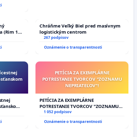
i
ný
Chráňme Veľký Biel pred masívnym
a (Rim 10,
logistickým centrom
267 podpisov
i
Oznámenie o transparentnosti
ícestnej
PETÍCIA ZA EXEMPLÁRNE
resťanskom
POTRESTANIE TVORCOV "ZOZNAMU
NEPRIATEĽOV"!
stnej
PETÍCIA ZA EXEMPLÁRNE
esťanskom
POTRESTANIE TVORCOV "ZOZNAMU
NEPRIATEĽOV"!
1 052 podpisov
i
Oznámenie o transparentnosti