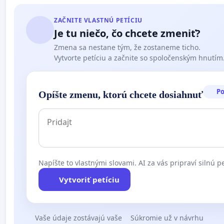
ZAČNITE VLASTNÚ PETÍCIU
Je tu niečo, čo chcete zmeniť?
Zmena sa nestane tým, že zostaneme ticho.
Vytvorte petíciu a začnite so spoločenským hnutím
P
Opíšte zmenu, ktorú chcete dosiahnuť
Napíšte to vlastnými slovami. AI za vás pripraví silnú pe
Vytvoriť petíciu
Vaše údaje zostávajú vaše
Súkromie už v návrhu