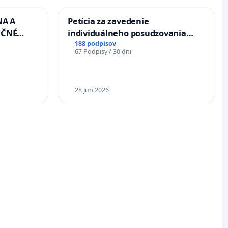
NA A
Petícia za zavedenie
UČNÉ
individuálneho posudzovania
OTU LEN
zdravotnej spôsobilosti osôb s
188 podpisov
67 Podpisy / 30 dni
CEZ
diabetom 1. a 2. typu pri prijímaní
.00 –
do Policajného zboru SR
Á
EA NA
28 Jun 2026