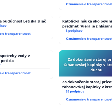
Oznámenie o transparentnost
a budúcnosť Letiska Sliač
Katolícka náuka ako povin
isov
predmet [Viera je z hlásani
17)]
3 podpisov
 o transparentnosti
Oznámenie o transparentnost
 spotreby vody v
Za dokončenie starej pr
 peticia
ťahanovskej kaplnky v k
v
duchu.
 o transparentnosti
Za dokončenie starej príce
ťahanovskej kaplnky v kr
duchu.
35 podpisov
Oznámenie o transparentnost