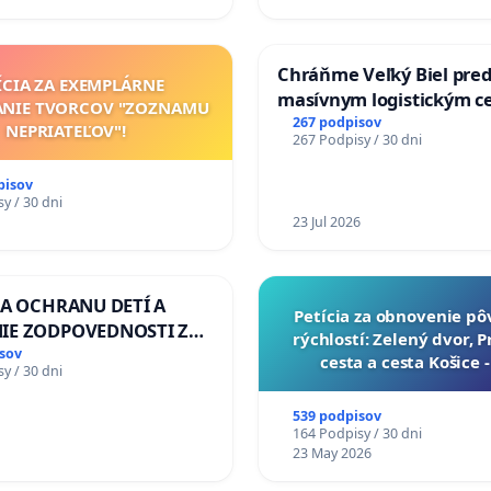
Chráňme Veľký Biel pre
ÍCIA ZA EXEMPLÁRNE
masívnym logistickým c
ANIE TVORCOV "ZOZNAMU
267 podpisov
NEPRIATEĽOV"!
267 Podpisy / 30 dni
pisov
y / 30 dni
23 Jul 2026
ZA OCHRANU DETÍ A
​Petícia za obnovenie p
IE ZODPOVEDNOSTI ZA
rýchlostí: Zelený dvor, 
NÚ NEČINNOSŤ A
sov
cesta a cesta Košice 
y / 30 dni
E ŠTÁTU
539 podpisov
164 Podpisy / 30 dni
23 May 2026