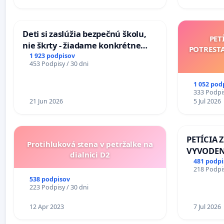
Deti si zaslúžia bezpečnú školu,
PET
nie škrty - žiadame konkrétne
POTREST
opatrenia na zlepšenie situácie v
1 923 podpisov
453 Podpisy / 30 dni
školstve
1 052 pod
333 Podpis
21 Jun 2026
5 Jul 2026
PETÍCIA 
Protihluková stena v petržalke na
VYVODEN
dialnici D2
DLHOROČ
481 podpi
218 Podpis
ZLYHANI
538 podpisov
223 Podpisy / 30 dni
12 Apr 2023
7 Jul 2026