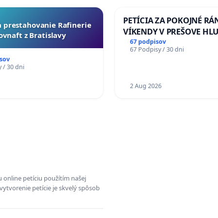
PETÍCIA ZA POKOJNÉ RÁ
za prestahovanie Rafinerie
VÍKENDY V PREŠOVE HL
ovnaft z Bratislavy
STAVEBNÉ PRÁCE V SOB
67 podpisov
67 Podpisy / 30 dni
OD 9.00 DO 13.00 HOD., 
sov
PRACOVNÝ TÝŽDEŇ CIEĽ 8
 / 30 dni
18.00 HOD. A PRAVIDELN
1
KONTROLA STAVBY C-AR
2 Aug 2026
ĎUMBIERSKEJ/MAGU
 online petíciu použítím našej
vytvorenie petície je skvelý spôsob