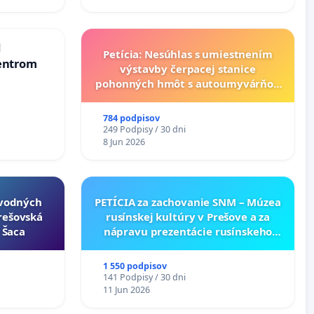
Slovensku
d
Petícia: Nesúhlas s umiestnením
entrom
výstavby čerpacej stanice
pohonných hmôt s autoumyvárňou
v lokalite PROMCEN, Chorvátsky
Grob - Čierna Voda
784 podpisov
249 Podpisy / 30 dni
8 Jun 2026
ôvodných
PETÍCIA za zachovanie SNM – Múzea
Prešovská
rusínskej kultúry v Prešove a za
- Šaca
nápravu prezentácie rusínskeho
kultúrneho dedičstva v SNM –
Múzeu ukrajinskej kultúry vo
1 550 podpisov
Svidníku
141 Podpisy / 30 dni
11 Jun 2026