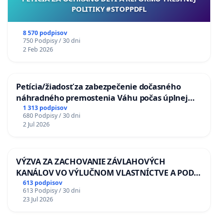
POLITIKY #STOPPDFL
8 570 podpisov
750 Podpisy / 30 dni
2 Feb 2026
Petícia/žiadosť za zabezpečenie dočasného
náhradného premostenia Váhu počas úplnej
uzávery Vážskeho mosta v Komárne
1 313 podpisov
680 Podpisy / 30 dni
2 Jul 2026
VÝZVA ZA ZACHOVANIE ZÁVLAHOVÝCH
KANÁLOV VO VÝLUČNOM VLASTNÍCTVE A POD
KONTROLOU SLOVENSKEJ REPUBLIKY & žiadosť
613 podpisov
613 Podpisy / 30 dni
na riešenie zanedbaného stavu závlahových a
23 Jul 2026
odvodňovacích kanálov na Slovensku