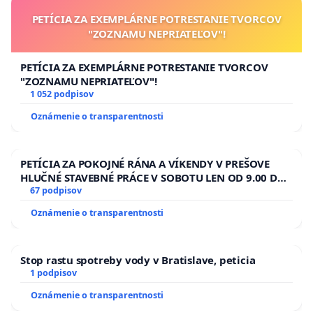
PETÍCIA ZA EXEMPLÁRNE POTRESTANIE TVORCOV
"ZOZNAMU NEPRIATEĽOV"!
PETÍCIA ZA EXEMPLÁRNE POTRESTANIE TVORCOV
"ZOZNAMU NEPRIATEĽOV"!
1 052 podpisov
Oznámenie o transparentnosti
PETÍCIA ZA POKOJNÉ RÁNA A VÍKENDY V PREŠOVE
HLUČNÉ STAVEBNÉ PRÁCE V SOBOTU LEN OD 9.00 DO
13.00 HOD., CEZ PRACOVNÝ TÝŽDEŇ CIEĽ 8.00 – 18.00
67 podpisov
HOD. A PRAVIDELNÁ KONTROLA STAVBY C-AREA NA
Oznámenie o transparentnosti
ĎUMBIERSKEJ/MAGU
Stop rastu spotreby vody v Bratislave, peticia
1 podpisov
Oznámenie o transparentnosti