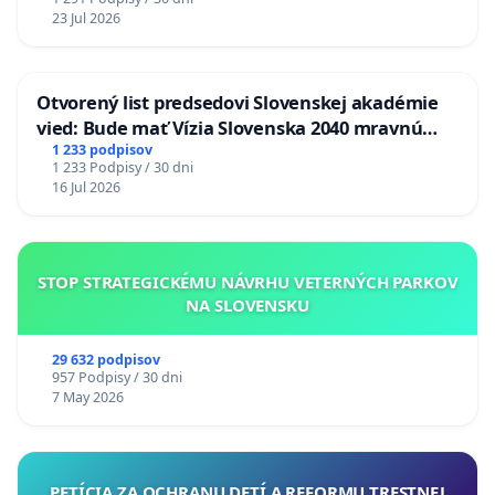
23 Jul 2026
Otvorený list predsedovi Slovenskej akadémie
vied: Bude mať Vízia Slovenska 2040 mravnú
chrbticu?
1 233 podpisov
1 233 Podpisy / 30 dni
16 Jul 2026
STOP STRATEGICKÉMU NÁVRHU VETERNÝCH PARKOV
NA SLOVENSKU
29 632 podpisov
957 Podpisy / 30 dni
7 May 2026
PETÍCIA ZA OCHRANU DETÍ A REFORMU TRESTNEJ