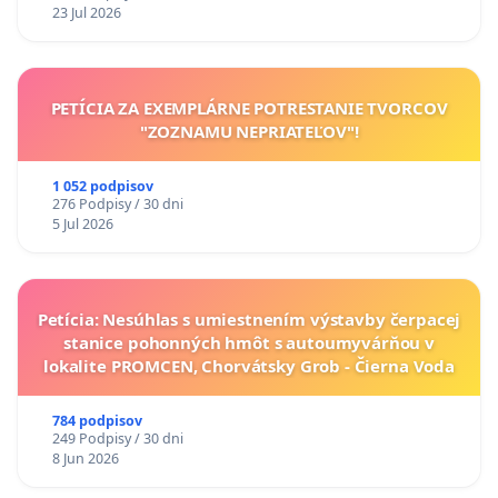
23 Jul 2026
PETÍCIA ZA EXEMPLÁRNE POTRESTANIE TVORCOV
"ZOZNAMU NEPRIATEĽOV"!
1 052 podpisov
276 Podpisy / 30 dni
5 Jul 2026
Petícia: Nesúhlas s umiestnením výstavby čerpacej
stanice pohonných hmôt s autoumyvárňou v
lokalite PROMCEN, Chorvátsky Grob - Čierna Voda
784 podpisov
249 Podpisy / 30 dni
8 Jun 2026