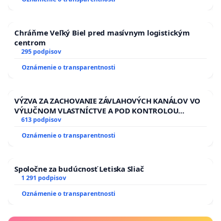
Chráňme Veľký Biel pred masívnym logistickým
centrom
295 podpisov
Oznámenie o transparentnosti
VÝZVA ZA ZACHOVANIE ZÁVLAHOVÝCH KANÁLOV VO
VÝLUČNOM VLASTNÍCTVE A POD KONTROLOU
SLOVENSKEJ REPUBLIKY & žiadosť na riešenie
613 podpisov
zanedbaného stavu závlahových a odvodňovacích
Oznámenie o transparentnosti
kanálov na Slovensku
Spoločne za budúcnosť Letiska Sliač
1 291 podpisov
Oznámenie o transparentnosti