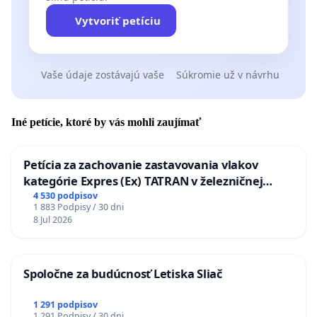
Vytvoriť petíciu
Vaše údaje zostávajú vaše
Súkromie už v návrhu
Iné petície, ktoré by vás mohli zaujímať
Petícia za zachovanie zastavovania vlakov
kategórie Expres (Ex) TATRAN v železničnej
stanici Púchov
4 530 podpisov
1 883 Podpisy / 30 dni
8 Jul 2026
Spoločne za budúcnosť Letiska Sliač
1 291 podpisov
1 291 Podpisy / 30 dni