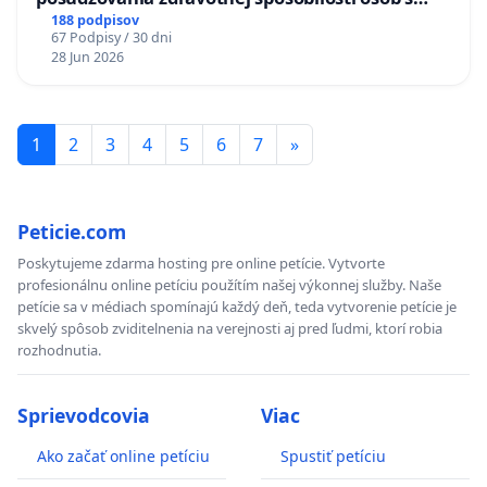
diabetom 1. a 2. typu pri prijímaní do
188 podpisov
67 Podpisy / 30 dni
Policajného zboru SR
28 Jun 2026
1
2
3
4
5
6
7
»
Peticie.com
Poskytujeme zdarma hosting pre online petície. Vytvorte
profesionálnu online petíciu použítím našej výkonnej služby. Naše
petície sa v médiach spomínajú každý deň, teda vytvorenie petície je
skvelý spôsob zviditelnenia na verejnosti aj pred ľudmi, ktorí robia
rozhodnutia.
Sprievodcovia
Viac
Ako začať online petíciu
Spustiť petíciu