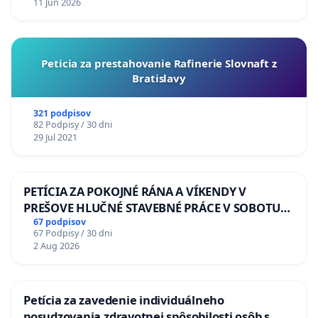
11 Jun 2026
Peticia za prestahovanie Rafinerie Slovnaft z
Bratislavy
321 podpisov
82 Podpisy / 30 dni
29 Jul 2021
PETÍCIA ZA POKOJNÉ RÁNA A VÍKENDY V
PREŠOVE HLUČNÉ STAVEBNÉ PRÁCE V SOBOTU
LEN OD 9.00 DO 13.00 HOD., CEZ PRACOVNÝ
67 podpisov
67 Podpisy / 30 dni
TÝŽDEŇ CIEĽ 8.00 – 18.00 HOD. A PRAVIDELNÁ
2 Aug 2026
KONTROLA STAVBY C-AREA NA
ĎUMBIERSKEJ/MAGU
Petícia za zavedenie individuálneho
posudzovania zdravotnej spôsobilosti osôb s