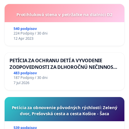
Protihluková stena v petržalke na dialnici D2
540 podpisov
224 Podpisy / 30 dni
12 Apr 2023
PETÍCIA ZA OCHRANU DETÍ A VYVODENIE
ZODPOVEDNOSTI ZA DLHOROČNÚ NEČINNOSŤ
A ZLYHANIE ŠTÁTU
483 podpisov
187 Podpisy / 30 dni
7 Jul 2026
​Petícia za obnovenie pôvodných rýchlostí: Zelený
dvor, Prešovská cesta a cesta Košice - Šaca
539 podpisov