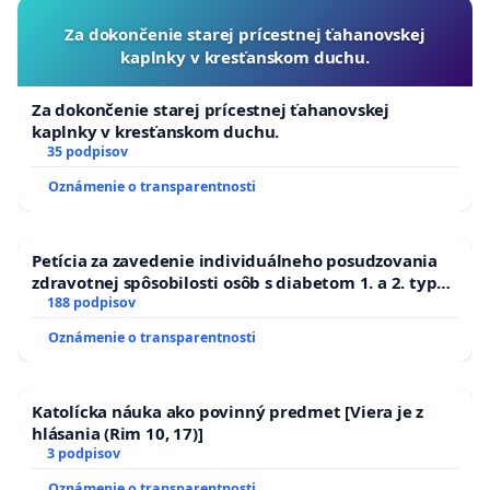
Za dokončenie starej prícestnej ťahanovskej
kaplnky v kresťanskom duchu.
Za dokončenie starej prícestnej ťahanovskej
kaplnky v kresťanskom duchu.
35 podpisov
Oznámenie o transparentnosti
Petícia za zavedenie individuálneho posudzovania
zdravotnej spôsobilosti osôb s diabetom 1. a 2. typu
pri prijímaní do Policajného zboru SR
188 podpisov
Oznámenie o transparentnosti
Katolícka náuka ako povinný predmet [Viera je z
hlásania (Rim 10, 17)]
3 podpisov
Oznámenie o transparentnosti