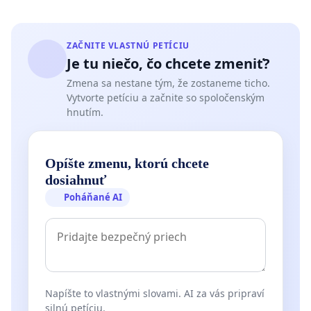
ZAČNITE VLASTNÚ PETÍCIU
Je tu niečo, čo chcete zmeniť?
Zmena sa nestane tým, že zostaneme ticho.
Vytvorte petíciu a začnite so spoločenským
hnutím.
Opíšte zmenu, ktorú chcete
dosiahnuť
Poháňané AI
Napíšte to vlastnými slovami. AI za vás pripraví
silnú petíciu.