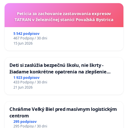
Petícia za zachovanie zastavovania expresov
TATRAN v železničnej stanici Považská Bystrica
5 542 podpisov
467 Podpisy / 30 dni
15 Jun 2026
Deti si zaslúžia bezpečnú školu, nie škrty -
žiadame konkrétne opatrenia na zlepšenie
situácie v školstve
1 923 podpisov
433 Podpisy / 30 dni
21 Jun 2026
Chráňme Veľký Biel pred masívnym logistickým
centrom
295 podpisov
295 Podpisy / 30 dni