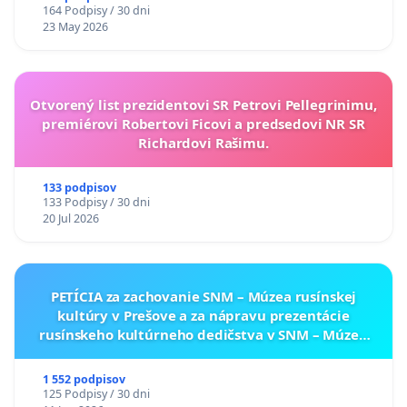
164 Podpisy / 30 dni
23 May 2026
Otvorený list prezidentovi SR Petrovi Pellegrinimu,
premiérovi Robertovi Ficovi a predsedovi NR SR
Richardovi Rašimu.
133 podpisov
133 Podpisy / 30 dni
20 Jul 2026
PETÍCIA za zachovanie SNM – Múzea rusínskej
kultúry v Prešove a za nápravu prezentácie
rusínskeho kultúrneho dedičstva v SNM – Múzeu
ukrajinskej kultúry vo Svidníku
1 552 podpisov
125 Podpisy / 30 dni