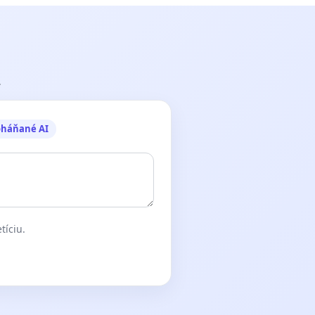
.
oháňané AI
tíciu.