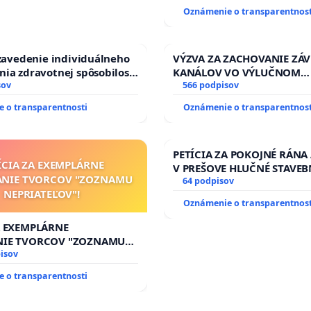
Oznámenie o transparentnost
 zavedenie individuálneho
VÝZVA ZA ZACHOVANIE ZÁ
ia zdravotnej spôsobilosti
KANÁLOV VO VÝLUČNOM
betom 1. a 2. typu pri
sov
VLASTNÍCTVE A POD KON
566 podpisov
do Policajného zboru SR
SLOVENSKEJ REPUBLIKY & ž
 o transparentnosti
Oznámenie o transparentnost
riešenie zanedbaného sta
závlahových a odvodňovac
kanálov na Slovensku
PETÍCIA ZA POKOJNÉ RÁNA
ÍCIA ZA EXEMPLÁRNE
V PREŠOVE HLUČNÉ STAVEB
ANIE TVORCOV "ZOZNAMU
V SOBOTU LEN OD 9.00 DO 
64 podpisov
NEPRIATEĽOV"!
HOD., CEZ PRACOVNÝ TÝŽD
Oznámenie o transparentnost
8.00 – 18.00 HOD. A PRAVI
KONTROLA STAVBY C-AREA
A EXEMPLÁRNE
ĎUMBIERSKEJ/MAGU
NIE TVORCOV "ZOZNAMU
OV"!
isov
 o transparentnosti