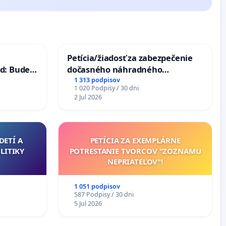
Petícia/žiadosť za zabezpečenie
d: Bude
dočasného náhradného
40 mravnú
premostenia Váhu počas úplnej
1 313 podpisov
1 020 Podpisy / 30 dni
uzávery Vážskeho mosta v
2 Jul 2026
Komárne
DETÍ A
PETÍCIA ZA EXEMPLÁRNE
LITIKY
POTRESTANIE TVORCOV "ZOZNAMU
NEPRIATEĽOV"!
1 051 podpisov
587 Podpisy / 30 dni
5 Jul 2026