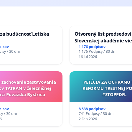
za budúcnosť Letiska
Otvorený list predsedovi
Slovenskej akadémie vie
mať Vízia Slovenska 20
pisov
1 176 podpisov
isy / 30 dni
1 176 Podpisy / 30 dni
chrbticu?
6
16 Jul 2026
a zachovanie zastavovania
PETÍCIA ZA OCHRANU 
ov TATRAN v železničnej
REFORMU TRESTNEJ PO
ici Považská Bystrica
#STOPPDFL
pisov
8 538 podpisov
y / 30 dni
741 Podpisy / 30 dni
6
2 Feb 2026