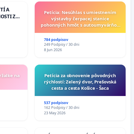
TÍ A
Petícia: Nesúhlas s umiestnením
OSTI ZA
výstavby čerpacej stanice
 A
pohonných hmôt s autoumyvárňou
v lokalite PROMCEN, Chorvátsky
Grob - Čierna Voda
784 podpisov
249 Podpisy / 30 dni
8 Jun 2026
ržalke na
​Petícia za obnovenie pôvodných
rýchlostí: Zelený dvor, Prešovská
cesta a cesta Košice - Šaca
537 podpisov
162 Podpisy / 30 dni
23 May 2026