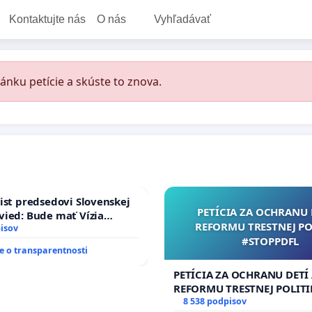
Kontaktujte nás
O nás
Vyhľadávať
ánku petície a skúste to znova.
ist predsedovi Slovenskej
PETÍCIA ZA OCHRANU 
ied: Bude mať Vízia
REFORMU TRESTNEJ PO
 2040 mravnú chrbticu?
isov
#STOPPDFL
 o transparentnosti
PETÍCIA ZA OCHRANU DETÍ
REFORMU TRESTNEJ POLITI
#STOPPDFL
8 538 podpisov