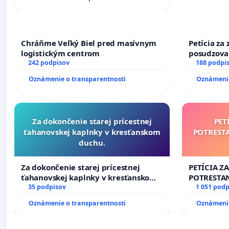
Chráňme Veľký Biel pred masívnym
Petícia za
logistickým centrom
posudzovan
242 podpisov
osôb s dia
188 podpi
prijímaní 
Oznámenie o transparentnosti
Oznámenie
Za dokončenie starej prícestnej
PET
ťahanovskej kaplnky v kresťanskom
POTREST
duchu.
Za dokončenie starej prícestnej
PETÍCIA Z
ťahanovskej kaplnky v kresťanskom
POTRESTA
duchu.
35 podpisov
NEPRIATEĽ
1 051 podp
Oznámenie o transparentnosti
Oznámenie