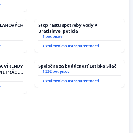
i
VLAHOVÝCH
Stop rastu spotreby vody v
Bratislave, peticia
TROLOU
1 podpisov
iadosť na
i
Oznámenie o transparentnosti
vu
ích
 A VÍKENDY
Spoločne za budúcnosť Letiska Sliač
NÉ PRÁCE
1 262 podpisov
13.00
Oznámenie o transparentnosti
EŇ CIEĽ
i
DELNÁ
 NA