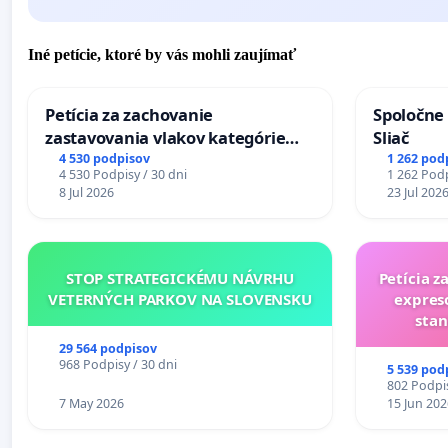
Iné petície, ktoré by vás mohli zaujímať
Petícia za zachovanie
Spoločne 
zastavovania vlakov kategórie
Sliač
Expres (Ex) TATRAN v železničnej
4 530 podpisov
1 262 pod
4 530 Podpisy / 30 dni
1 262 Podp
stanici Púchov
8 Jul 2026
23 Jul 202
STOP STRATEGICKÉMU NÁVRHU
Petícia z
VETERNÝCH PARKOV NA SLOVENSKU
expres
stan
29 564 podpisov
968 Podpisy / 30 dni
5 539 pod
802 Podpis
7 May 2026
15 Jun 202