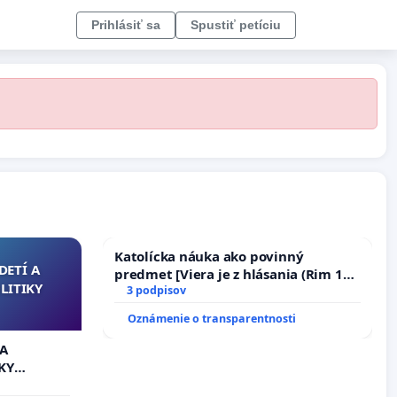
Prihlásiť sa
Spustiť petíciu
Katolícka náuka ako povinný
DETÍ A
predmet [Viera je z hlásania (Rim 10,
LITIKY
17)]
3 podpisov
Oznámenie o transparentnosti
 A
KY