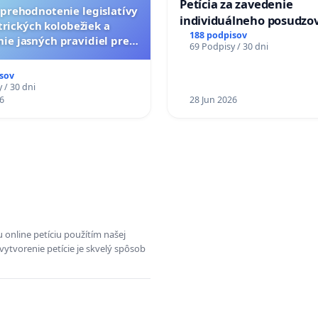
Petícia za zavedenie
a prehodnotenie legislatívy
individuálneho posudzo
trických kolobežiek a
zdravotnej spôsobilosti 
188 podpisov
ie jasných pravidiel pre
69 Podpisy / 30 dni
diabetom 1. a 2. typu pri
pelých používateľov
do Policajného zboru SR
sov
 / 30 dni
6
28 Jun 2026
 online petíciu použítím našej
vytvorenie petície je skvelý spôsob