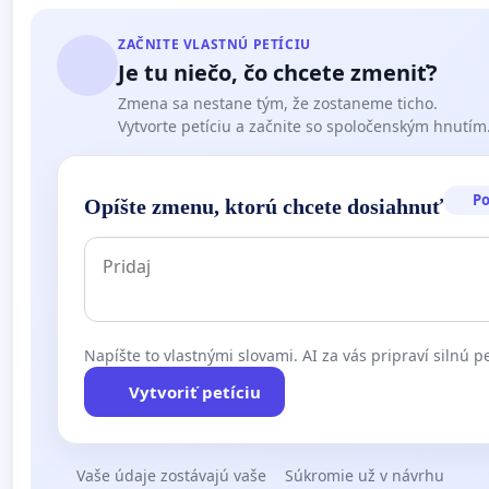
ZAČNITE VLASTNÚ PETÍCIU
Je tu niečo, čo chcete zmeniť?
Zmena sa nestane tým, že zostaneme ticho.
Vytvorte petíciu a začnite so spoločenským hnutím
P
Opíšte zmenu, ktorú chcete dosiahnuť
Napíšte to vlastnými slovami. AI za vás pripraví silnú pe
Vytvoriť petíciu
Vaše údaje zostávajú vaše
Súkromie už v návrhu