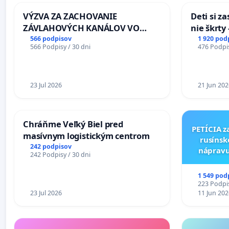
VÝZVA ZA ZACHOVANIE
Deti si z
ZÁVLAHOVÝCH KANÁLOV VO
nie škrty
VÝLUČNOM VLASTNÍCTVE A POD
opatrenia
566 podpisov
1 920 pod
566 Podpisy / 30 dni
476 Podpis
KONTROLOU SLOVENSKEJ
školstve
REPUBLIKY & žiadosť na riešenie
zanedbaného stavu závlahových
a odvodňovacích kanálov na
23 Jul 2026
21 Jun 202
Slovensku
Chráňme Veľký Biel pred
PETÍCIA z
masívnym logistickým centrom
rusínsk
242 podpisov
nápravu
242 Podpisy / 30 dni
kultúr
Múzeu 
1 549 pod
223 Podpis
23 Jul 2026
11 Jun 202