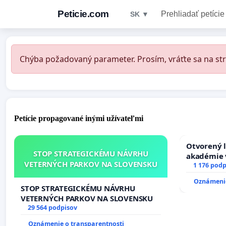
Peticie.com
Prehliadať petície
SK ▼
Chýba požadovaný parameter. Prosím, vráťte sa na str
Petície propagované inými užívateľmi
Otvorený l
STOP STRATEGICKÉMU NÁVRHU
akadémie v
VETERNÝCH PARKOV NA SLOVENSKU
Slovenska
1 176 podp
Oznámenie
STOP STRATEGICKÉMU NÁVRHU
VETERNÝCH PARKOV NA SLOVENSKU
29 564 podpisov
Oznámenie o transparentnosti