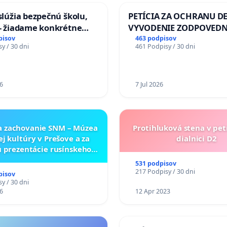
aslúžia bezpečnú školu,
PETÍCIA ZA OCHRANU DE
 - žiadame konkrétne
VYVODENIE ZODPOVEDN
 na zlepšenie situácie v
DLHOROČNÚ NEČINNOSŤ
pisov
463 podpisov
y / 30 dni
461 Podpisy / 30 dni
ZLYHANIE ŠTÁTU
6
7 Jul 2026
a zachovanie SNM – Múzea
Protihluková stena v pet
ej kultúry v Prešove a za
dialnici D2
 prezentácie rusínskeho
neho dedičstva v SNM –
531 podpisov
ukrajinskej kultúry vo
217 Podpisy / 30 dni
pisov
Svidníku
y / 30 dni
6
12 Apr 2023