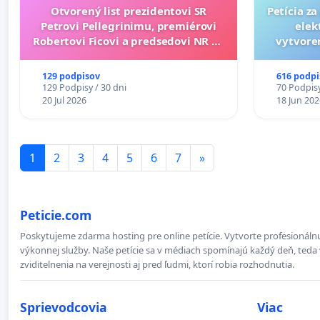
Otvorený list prezidentovi SR
Petícia z
Petrovi Pellegrinimu, premiérovi
elek
Robertovi Ficovi a predsedovi NR SR
vytvoren
Richardovi Rašimu.
dos
129 podpisov
616 podpi
129 Podpisy / 30 dni
70 Podpisy
20 Jul 2026
18 Jun 202
1
2
3
4
5
6
7
»
Peticie.com
Poskytujeme zdarma hosting pre online petície. Vytvorte profesionálnu
výkonnej služby. Naše petície sa v médiach spomínajú každý deň, teda 
zviditelnenia na verejnosti aj pred ľudmi, ktorí robia rozhodnutia.
Sprievodcovia
Viac