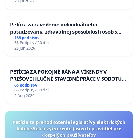
20 Jul 2026
Petícia za zavedenie individuálneho
posudzovania zdravotnej spôsobilosti osôb s
diabetom 1. a 2. typu pri prijímaní do
188 podpisov
68 Podpisy / 30 dni
Policajného zboru SR
28 Jun 2026
PETÍCIA ZA POKOJNÉ RÁNA A VÍKENDY V
PREŠOVE HLUČNÉ STAVEBNÉ PRÁCE V SOBOTU
LEN OD 9.00 DO 13.00 HOD., CEZ PRACOVNÝ
65 podpisov
65 Podpisy / 30 dni
TÝŽDEŇ CIEĽ 8.00 – 18.00 HOD. A PRAVIDELNÁ
2 Aug 2026
KONTROLA STAVBY C-AREA NA
ĎUMBIERSKEJ/MAGU
Petícia za prehodnotenie legislatívy elektrických
kolobežiek a vytvorenie jasných pravidiel pre
dospelých používateľov