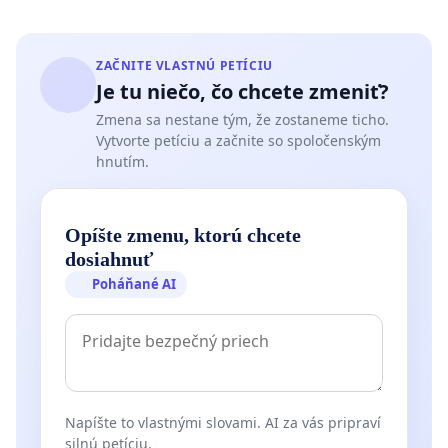
ZAČNITE VLASTNÚ PETÍCIU
Je tu niečo, čo chcete zmeniť?
Zmena sa nestane tým, že zostaneme ticho.
Vytvorte petíciu a začnite so spoločenským
hnutím.
Opíšte zmenu, ktorú chcete
dosiahnuť
Poháňané AI
Napíšte to vlastnými slovami. AI za vás pripraví
silnú petíciu.