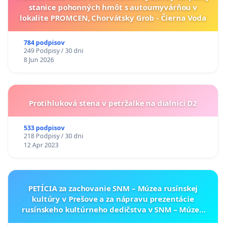
stanice pohonných hmôt s autoumyvárňou v
lokalite PROMCEN, Chorvátsky Grob - Čierna Voda
784 podpisov
249 Podpisy / 30 dni
8 Jun 2026
Protihluková stena v petržalke na dialnici D2
533 podpisov
218 Podpisy / 30 dni
12 Apr 2023
PETÍCIA za zachovanie SNM – Múzea rusínskej
kultúry v Prešove a za nápravu prezentácie
rusínskeho kultúrneho dedičstva v SNM – Múzeu
ukrajinskej kultúry vo Svidníku