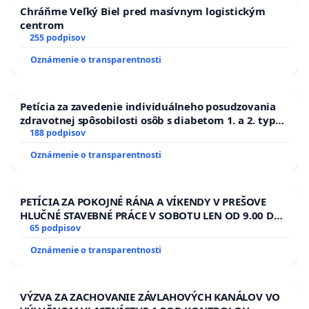
Chráňme Veľký Biel pred masívnym logistickým
centrom
255 podpisov
Oznámenie o transparentnosti
Petícia za zavedenie individuálneho posudzovania
zdravotnej spôsobilosti osôb s diabetom 1. a 2. typu
pri prijímaní do Policajného zboru SR
188 podpisov
Oznámenie o transparentnosti
PETÍCIA ZA POKOJNÉ RÁNA A VÍKENDY V PREŠOVE
HLUČNÉ STAVEBNÉ PRÁCE V SOBOTU LEN OD 9.00 DO
13.00 HOD., CEZ PRACOVNÝ TÝŽDEŇ CIEĽ 8.00 – 18.00
65 podpisov
HOD. A PRAVIDELNÁ KONTROLA STAVBY C-AREA NA
Oznámenie o transparentnosti
ĎUMBIERSKEJ/MAGU
VÝZVA ZA ZACHOVANIE ZÁVLAHOVÝCH KANÁLOV VO