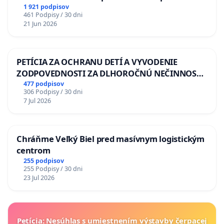
situácie v školstve
1 921 podpisov
461 Podpisy / 30 dni
21 Jun 2026
PETÍCIA ZA OCHRANU DETÍ A VYVODENIE
ZODPOVEDNOSTI ZA DLHOROČNÚ NEČINNOSŤ
A ZLYHANIE ŠTÁTU
477 podpisov
306 Podpisy / 30 dni
7 Jul 2026
Chráňme Veľký Biel pred masívnym logistickým
centrom
255 podpisov
255 Podpisy / 30 dni
23 Jul 2026
Petícia: Nesúhlas s umiestnením výstavby čerpacej