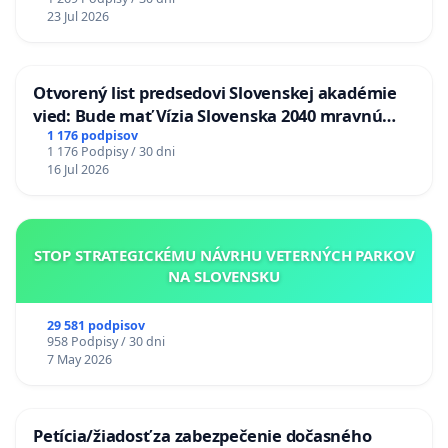
23 Jul 2026
Otvorený list predsedovi Slovenskej akadémie
vied: Bude mať Vízia Slovenska 2040 mravnú
chrbticu?
1 176 podpisov
1 176 Podpisy / 30 dni
16 Jul 2026
STOP STRATEGICKÉMU NÁVRHU VETERNÝCH PARKOV
NA SLOVENSKU
29 581 podpisov
958 Podpisy / 30 dni
7 May 2026
Petícia/žiadosť za zabezpečenie dočasného