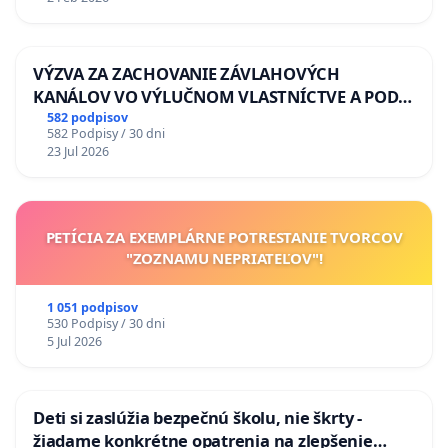
VÝZVA ZA ZACHOVANIE ZÁVLAHOVÝCH
KANÁLOV VO VÝLUČNOM VLASTNÍCTVE A POD
KONTROLOU SLOVENSKEJ REPUBLIKY & žiadosť
582 podpisov
582 Podpisy / 30 dni
na riešenie zanedbaného stavu závlahových a
23 Jul 2026
odvodňovacích kanálov na Slovensku
PETÍCIA ZA EXEMPLÁRNE POTRESTANIE TVORCOV
"ZOZNAMU NEPRIATEĽOV"!
1 051 podpisov
530 Podpisy / 30 dni
5 Jul 2026
Deti si zaslúžia bezpečnú školu, nie škrty -
žiadame konkrétne opatrenia na zlepšenie