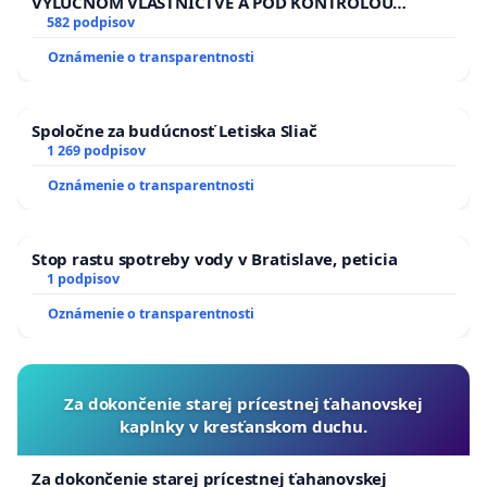
VÝLUČNOM VLASTNÍCTVE A POD KONTROLOU
SLOVENSKEJ REPUBLIKY & žiadosť na riešenie
582 podpisov
zanedbaného stavu závlahových a odvodňovacích
Oznámenie o transparentnosti
kanálov na Slovensku
Spoločne za budúcnosť Letiska Sliač
1 269 podpisov
Oznámenie o transparentnosti
Stop rastu spotreby vody v Bratislave, peticia
1 podpisov
Oznámenie o transparentnosti
Za dokončenie starej prícestnej ťahanovskej
kaplnky v kresťanskom duchu.
Za dokončenie starej prícestnej ťahanovskej