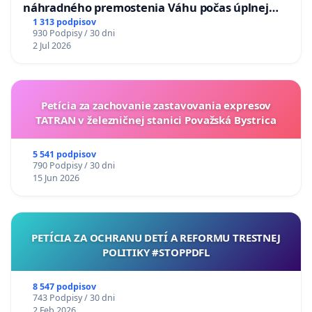
náhradného premostenia Váhu počas úplnej
uzávery Vážskeho mosta v Komárne
1 313 podpisov
930 Podpisy / 30 dni
2 Jul 2026
Petícia za zachovanie zastavovania expresov
TATRAN v železničnej stanici Považská Bystrica
5 541 podpisov
790 Podpisy / 30 dni
15 Jun 2026
PETÍCIA ZA OCHRANU DETÍ A REFORMU TRESTNEJ
POLITIKY #STOPPDFL
8 547 podpisov
743 Podpisy / 30 dni
2 Feb 2026