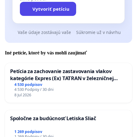
Vytvoriť petíciu
Vaše údaje zostávajú vaše
Súkromie už v návrhu
Iné petície, ktoré by vás mohli zaujímať
Petícia za zachovanie zastavovania vlakov
kategórie Expres (Ex) TATRAN v železničnej
stanici Púchov
4 530 podpisov
4 530 Podpisy / 30 dni
8 Jul 2026
Spoločne za budúcnosť Letiska Sliač
1 269 podpisov
1 269 Podpisy / 30 dni