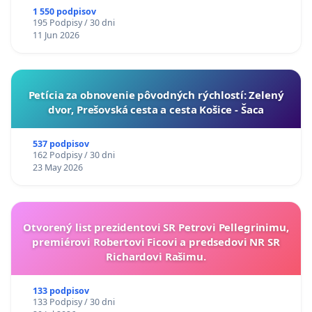
1 550 podpisov
195 Podpisy / 30 dni
11 Jun 2026
​Petícia za obnovenie pôvodných rýchlostí: Zelený
dvor, Prešovská cesta a cesta Košice - Šaca
537 podpisov
162 Podpisy / 30 dni
23 May 2026
Otvorený list prezidentovi SR Petrovi Pellegrinimu,
premiérovi Robertovi Ficovi a predsedovi NR SR
Richardovi Rašimu.
133 podpisov
133 Podpisy / 30 dni