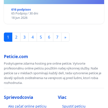
616 podpisov
65 Podpisy / 30 dni
18 Jun 2026
1
2
3
4
5
6
7
»
Peticie.com
Poskytujeme zdarma hosting pre online petície. Vytvorte
profesionálnu online petíciu použítím našej výkonnej služby. Naše
petície sa v médiach spomínajú každý deň, teda vytvorenie petície je
skvelý spôsob zviditelnenia na verejnosti aj pred ľudmi, ktorí robia
rozhodnutia.
Sprievodcovia
Viac
Ako začať online petíciu
Spustiť petíciu