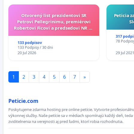
Otvorený list prezidentovi SR
Peticia 
Petrovi Pellegrinimu, premiérovi
Sl
Robertovi Ficovi a predsedovi NR SR
Richardovi Rašimu.
317 podpi
78 Podpisy
133 podpisov
133 Podpisy / 30 dni
20 Jul 2026
29 Jul 202
1
2
3
4
5
6
7
»
Peticie.com
Poskytujeme zdarma hosting pre online petície. Vytvorte profesionálnu
výkonnej služby. Naše petície sa v médiach spomínajú každý deň, teda 
zviditelnenia na verejnosti aj pred ľudmi, ktorí robia rozhodnutia.