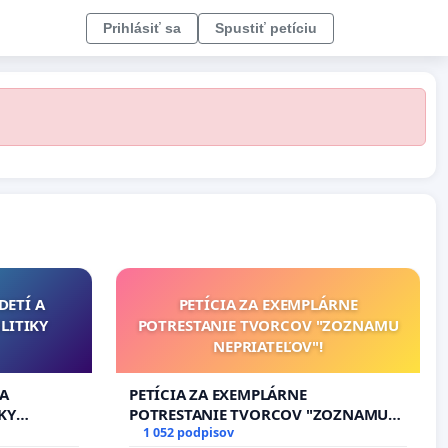
Prihlásiť sa
Spustiť petíciu
DETÍ A
PETÍCIA ZA EXEMPLÁRNE
LITIKY
POTRESTANIE TVORCOV "ZOZNAMU
NEPRIATEĽOV"!
 A
PETÍCIA ZA EXEMPLÁRNE
KY
POTRESTANIE TVORCOV "ZOZNAMU
NEPRIATEĽOV"!
1 052 podpisov