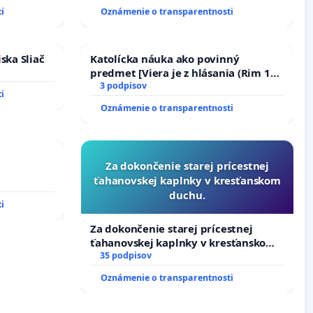
i
Oznámenie o transparentnosti
ska Sliač
Katolícka náuka ako povinný
predmet [Viera je z hlásania (Rim 10,
17)]
3 podpisov
i
Oznámenie o transparentnosti
Za dokončenie starej prícestnej
ťahanovskej kaplnky v kresťanskom
duchu.
i
Za dokončenie starej prícestnej
ťahanovskej kaplnky v kresťanskom
duchu.
35 podpisov
Oznámenie o transparentnosti