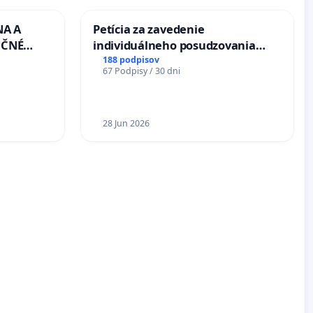
NA A
Petícia za zavedenie
UČNÉ
individuálneho posudzovania
OTU LEN
zdravotnej spôsobilosti osôb s
188 podpisov
67 Podpisy / 30 dni
CEZ
diabetom 1. a 2. typu pri prijímaní
.00 –
do Policajného zboru SR
Á
EA NA
28 Jun 2026