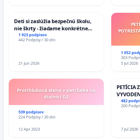
Deti si zaslúžia bezpečnú školu,
PET
nie škrty - žiadame konkrétne
POTREST
opatrenia na zlepšenie situácie v
1 923 podpisov
442 Podpisy / 30 dni
školstve
1 052 pod
303 Podpis
21 Jun 2026
5 Jul 2026
PETÍCIA 
Protihluková stena v petržalke na
VYVODEN
dialnici D2
DLHOROČ
482 podpi
200 Podpis
ZLYHANI
539 podpisov
224 Podpisy / 30 dni
12 Apr 2023
7 Jul 2026