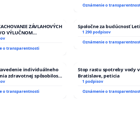
Oznámenie o transparentnost
 ZACHOVANIE ZÁVLAHOVÝCH
Spoločne za budúcnosť Leti
VO VÝLUČNOM
1 290 podpisov
TVE A POD KONTROLOU
sov
Oznámenie o transparentnost
J REPUBLIKY & žiadosť na
 o transparentnosti
zanedbaného stavu
ch a odvodňovacích
a Slovensku
 zavedenie individuálneho
Stop rastu spotreby vody v
ia zdravotnej spôsobilosti
Bratislave, peticia
betom 1. a 2. typu pri
sov
1 podpisov
do Policajného zboru SR
 o transparentnosti
Oznámenie o transparentnost