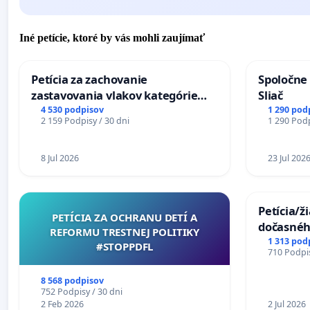
Iné petície, ktoré by vás mohli zaujímať
Petícia za zachovanie
Spoločne 
zastavovania vlakov kategórie
Sliač
Expres (Ex) TATRAN v železničnej
4 530 podpisov
1 290 pod
2 159 Podpisy / 30 dni
1 290 Podp
stanici Púchov
8 Jul 2026
23 Jul 202
Petícia/ž
PETÍCIA ZA OCHRANU DETÍ A
dočasné
REFORMU TRESTNEJ POLITIKY
premoste
1 313 pod
#STOPPDFL
710 Podpis
uzávery 
Komárne
8 568 podpisov
752 Podpisy / 30 dni
2 Feb 2026
2 Jul 2026