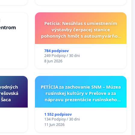
d
Petícia: Nesúhlas s umiestnením
entrom
výstavby čerpacej stanice
pohonných hmôt s autoumyvárňou
v lokalite PROMCEN, Chorvátsky
Grob - Čierna Voda
784 podpisov
249 Podpisy / 30 dni
8 Jun 2026
ôvodných
PETÍCIA za zachovanie SNM – Múzea
Prešovská
rusínskej kultúry v Prešove a za
- Šaca
nápravu prezentácie rusínskeho
kultúrneho dedičstva v SNM –
Múzeu ukrajinskej kultúry vo
1 552 podpisov
Svidníku
134 Podpisy / 30 dni
11 Jun 2026