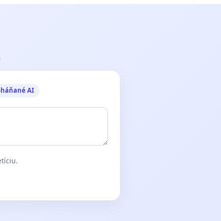
.
oháňané AI
tíciu.