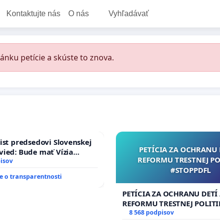
Kontaktujte nás
O nás
Vyhľadávať
ánku petície a skúste to znova.
ist predsedovi Slovenskej
PETÍCIA ZA OCHRANU 
ied: Bude mať Vízia
REFORMU TRESTNEJ PO
 2040 mravnú chrbticu?
isov
#STOPPDFL
 o transparentnosti
PETÍCIA ZA OCHRANU DETÍ
REFORMU TRESTNEJ POLITI
#STOPPDFL
8 568 podpisov