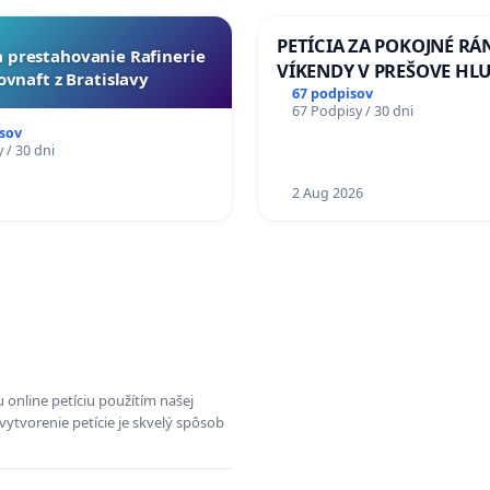
PETÍCIA ZA POKOJNÉ RÁ
za prestahovanie Rafinerie
VÍKENDY V PREŠOVE HL
ovnaft z Bratislavy
STAVEBNÉ PRÁCE V SOB
67 podpisov
67 Podpisy / 30 dni
OD 9.00 DO 13.00 HOD., 
sov
PRACOVNÝ TÝŽDEŇ CIEĽ 8
 / 30 dni
18.00 HOD. A PRAVIDELN
1
KONTROLA STAVBY C-AR
2 Aug 2026
ĎUMBIERSKEJ/MAGU
 online petíciu použítím našej
vytvorenie petície je skvelý spôsob