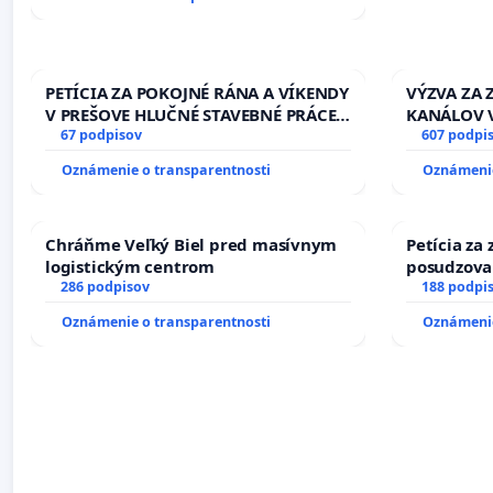
PETÍCIA ZA POKOJNÉ RÁNA A VÍKENDY
VÝZVA ZA
V PREŠOVE HLUČNÉ STAVEBNÉ PRÁCE
KANÁLOV 
V SOBOTU LEN OD 9.00 DO 13.00
67 podpisov
VLASTNÍC
607 podpi
HOD., CEZ PRACOVNÝ TÝŽDEŇ CIEĽ
SLOVENSKE
Oznámenie o transparentnosti
Oznámenie
8.00 – 18.00 HOD. A PRAVIDELNÁ
riešenie 
KONTROLA STAVBY C-AREA NA
závlahový
ĎUMBIERSKEJ/MAGU
kanálov n
Chráňme Veľký Biel pred masívnym
Petícia za
logistickým centrom
posudzovan
286 podpisov
osôb s dia
188 podpi
prijímaní 
Oznámenie o transparentnosti
Oznámenie