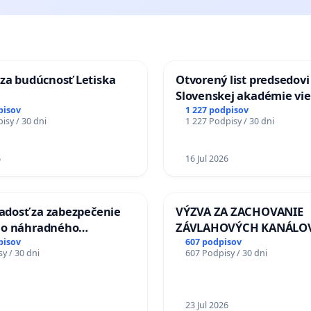
za budúcnosť Letiska
Otvorený list predsedovi
Slovenskej akadémie vie
mať Vízia Slovenska 20
pisov
1 227 podpisov
isy / 30 dni
1 227 Podpisy / 30 dni
chrbticu?
6
16 Jul 2026
iadosť za zabezpečenie
VÝZVA ZA ZACHOVANIE
ho náhradného
ZÁVLAHOVÝCH KANÁLO
nia Váhu počas úplnej
VÝLUČNOM VLASTNÍCTV
pisov
607 podpisov
y / 30 dni
607 Podpisy / 30 dni
Vážskeho mosta v
KONTROLOU SLOVENSKE
REPUBLIKY & žiadosť na 
zanedbaného stavu záv
a odvodňovacích kanálo
23 Jul 2026