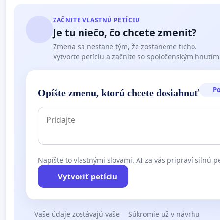
ZAČNITE VLASTNÚ PETÍCIU
Je tu niečo, čo chcete zmeniť?
Zmena sa nestane tým, že zostaneme ticho.
Vytvorte petíciu a začnite so spoločenským hnutím
P
Opíšte zmenu, ktorú chcete dosiahnuť
Napíšte to vlastnými slovami. AI za vás pripraví silnú pe
Vytvoriť petíciu
Vaše údaje zostávajú vaše
Súkromie už v návrhu