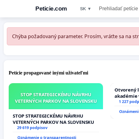
Peticie.com
Prehliadať petície
SK ▼
Chýba požadovaný parameter. Prosím, vráťte sa na str
Petície propagované inými užívateľmi
Otvorený l
STOP STRATEGICKÉMU NÁVRHU
akadémie v
VETERNÝCH PARKOV NA SLOVENSKU
Slovenska
1 227 podp
Oznámenie
STOP STRATEGICKÉMU NÁVRHU
VETERNÝCH PARKOV NA SLOVENSKU
29 619 podpisov
Oznámenie o transparentnosti