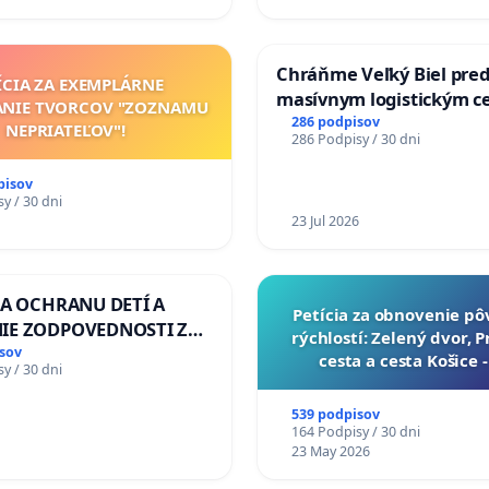
Slovensku
Chráňme Veľký Biel pre
ÍCIA ZA EXEMPLÁRNE
masívnym logistickým c
ANIE TVORCOV "ZOZNAMU
286 podpisov
NEPRIATEĽOV"!
286 Podpisy / 30 dni
pisov
y / 30 dni
23 Jul 2026
ZA OCHRANU DETÍ A
​Petícia za obnovenie p
IE ZODPOVEDNOSTI ZA
rýchlostí: Zelený dvor, 
NÚ NEČINNOSŤ A
sov
cesta a cesta Košice 
y / 30 dni
E ŠTÁTU
539 podpisov
164 Podpisy / 30 dni
23 May 2026