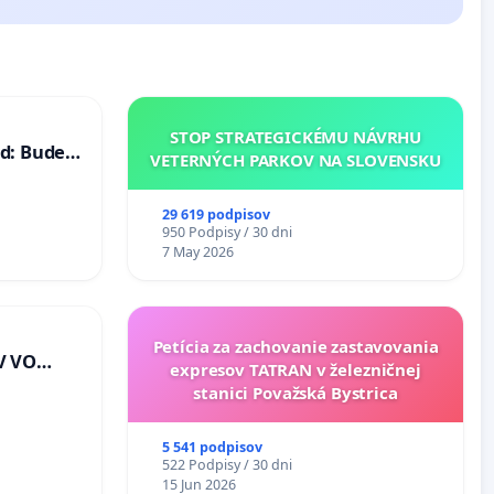
STOP STRATEGICKÉMU NÁVRHU
d: Bude
VETERNÝCH PARKOV NA SLOVENSKU
40 mravnú
29 619 podpisov
950 Podpisy / 30 dni
7 May 2026
Petícia za zachovanie zastavovania
V VO
expresov TATRAN v železničnej
E A POD
stanici Považská Bystrica
J
riešenie
5 541 podpisov
lahových
522 Podpisy / 30 dni
v na
15 Jun 2026