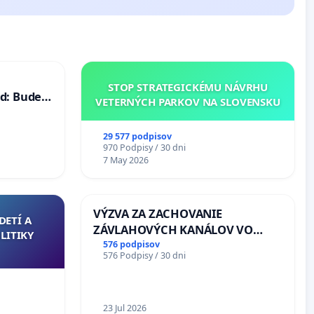
STOP STRATEGICKÉMU NÁVRHU
d: Bude
VETERNÝCH PARKOV NA SLOVENSKU
40 mravnú
29 577 podpisov
970 Podpisy / 30 dni
7 May 2026
VÝZVA ZA ZACHOVANIE
DETÍ A
ZÁVLAHOVÝCH KANÁLOV VO
LITIKY
VÝLUČNOM VLASTNÍCTVE A POD
576 podpisov
576 Podpisy / 30 dni
KONTROLOU SLOVENSKEJ
REPUBLIKY & žiadosť na riešenie
zanedbaného stavu závlahových
a odvodňovacích kanálov na
23 Jul 2026