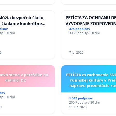
aslúžia bezpečnú školu,
PETÍCIA ZA OCHRANU DE
 - žiadame konkrétne
VYVODENIE ZODPOVEDN
 na zlepšenie situácie v
DLHOROČNÚ NEČINNOSŤ
pisov
475 podpisov
y / 30 dni
338 Podpisy / 30 dni
ZLYHANIE ŠTÁTU
6
7 Jul 2026
ková stena v petržalke na
PETÍCIA za zachovanie S
dialnici D2
rusínskej kultúry v Preš
nápravu prezentácie ru
kultúrneho dedičstva 
sov
Múzeu ukrajinskej kul
y / 30 dni
1 549 podpisov
Svidníku
200 Podpisy / 30 dni
23
11 Jun 2026