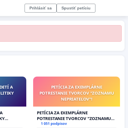
Prihlásiť sa
Spustiť petíciu
DETÍ A
PETÍCIA ZA EXEMPLÁRNE
LITIKY
POTRESTANIE TVORCOV "ZOZNAMU
NEPRIATEĽOV"!
 A
PETÍCIA ZA EXEMPLÁRNE
KY
POTRESTANIE TVORCOV "ZOZNAMU
NEPRIATEĽOV"!
1 051 podpisov