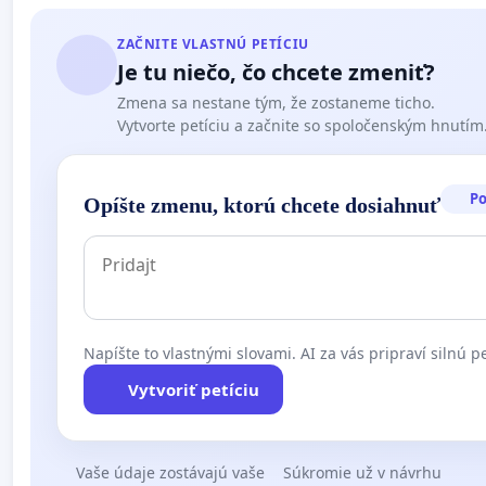
ZAČNITE VLASTNÚ PETÍCIU
Je tu niečo, čo chcete zmeniť?
Zmena sa nestane tým, že zostaneme ticho.
Vytvorte petíciu a začnite so spoločenským hnutím
P
Opíšte zmenu, ktorú chcete dosiahnuť
Napíšte to vlastnými slovami. AI za vás pripraví silnú pe
Vytvoriť petíciu
Vaše údaje zostávajú vaše
Súkromie už v návrhu