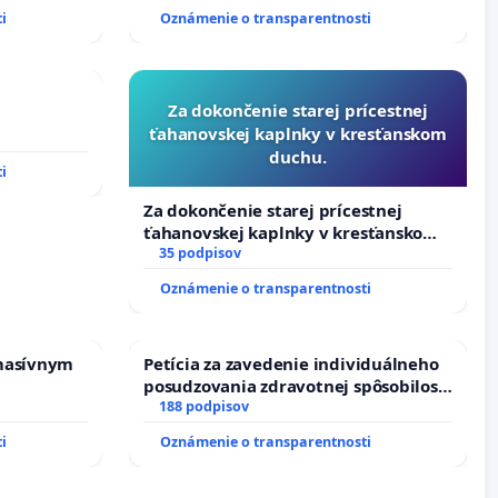
i
Oznámenie o transparentnosti
Za dokončenie starej prícestnej
ťahanovskej kaplnky v kresťanskom
duchu.
i
Za dokončenie starej prícestnej
ťahanovskej kaplnky v kresťanskom
duchu.
35 podpisov
Oznámenie o transparentnosti
masívnym
Petícia za zavedenie individuálneho
posudzovania zdravotnej spôsobilosti
osôb s diabetom 1. a 2. typu pri
188 podpisov
prijímaní do Policajného zboru SR
i
Oznámenie o transparentnosti