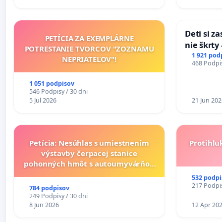
Deti si z
PETÍCIA ZA EXEMPLÁRNE
nie škrty
POTRESTANIE TVORCOV "ZOZNAMU
opatrenia
1 921 pod
NEPRIATEĽOV"!
468 Podpis
školstve
1 051 podpisov
546 Podpisy / 30 dni
5 Jul 2026
21 Jun 202
Petícia: Nesúhlas s umiestnením
Protihlu
výstavby čerpacej stanice
pohonných hmôt s autoumyvárňou
v lokalite PROMCEN, Chorvátsky
532 podpi
Grob - Čierna Voda
217 Podpis
784 podpisov
249 Podpisy / 30 dni
8 Jun 2026
12 Apr 20