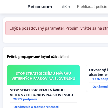
Peticie.com
Prehliadať petície
SK ▼
Chýba požadovaný parameter. Prosím, vráťte sa na str
Petície propagované inými užívateľmi
Otvorený l
STOP STRATEGICKÉMU NÁVRHU
akadémie v
VETERNÝCH PARKOV NA SLOVENSKU
Slovenska
1 176 podp
Oznámenie
STOP STRATEGICKÉMU NÁVRHU
VETERNÝCH PARKOV NA SLOVENSKU
29 577 podpisov
Oznámenie o transparentnosti