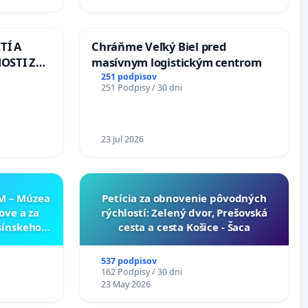
Slovensku
TÍ A
Chráňme Veľký Biel pred
OSTI ZA
masívnym logistickým centrom
 A
251 podpisov
251 Podpisy / 30 dni
23 Jul 2026
NM – Múzea
​Petícia za obnovenie pôvodných
ove a za
rýchlostí: Zelený dvor, Prešovská
sínskeho
cesta a cesta Košice - Šaca
v SNM –
túry vo
537 podpisov
162 Podpisy / 30 dni
23 May 2026