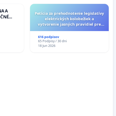
NA A
Petícia za prehodnotenie legislatívy
UČNÉ
elektrických kolobežiek a
OTU LEN
vytvorenie jasných pravidiel pre
CEZ
dospelých používateľov
.00 –
616 podpisov
Á
65 Podpisy / 30 dni
EA NA
18 Jun 2026