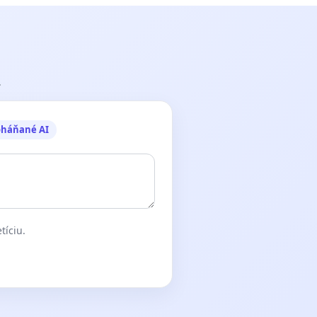
.
oháňané AI
tíciu.