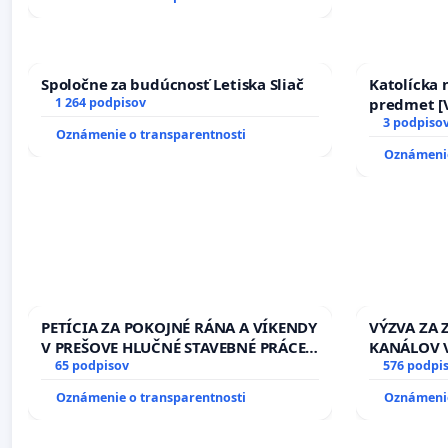
Spoločne za budúcnosť Letiska Sliač
Katolícka
1 264 podpisov
predmet [V
17)]
3 podpiso
Oznámenie o transparentnosti
Oznámenie
PETÍCIA ZA POKOJNÉ RÁNA A VÍKENDY
VÝZVA ZA
V PREŠOVE HLUČNÉ STAVEBNÉ PRÁCE
KANÁLOV 
V SOBOTU LEN OD 9.00 DO 13.00
65 podpisov
VLASTNÍC
576 podpi
HOD., CEZ PRACOVNÝ TÝŽDEŇ CIEĽ
SLOVENSKE
Oznámenie o transparentnosti
Oznámenie
8.00 – 18.00 HOD. A PRAVIDELNÁ
riešenie 
KONTROLA STAVBY C-AREA NA
závlahový
ĎUMBIERSKEJ/MAGU
kanálov n