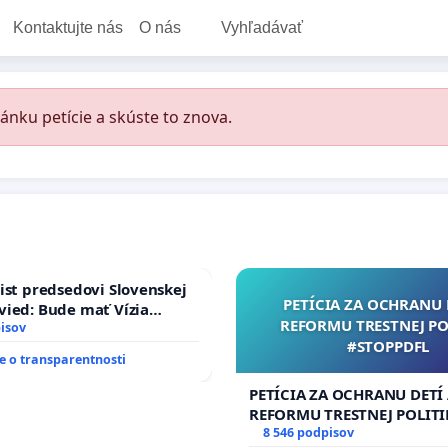
Kontaktujte nás
O nás
Vyhľadávať
ánku petície a skúste to znova.
ist predsedovi Slovenskej
PETÍCIA ZA OCHRANU 
ied: Bude mať Vízia
REFORMU TRESTNEJ PO
 2040 mravnú chrbticu?
isov
#STOPPDFL
 o transparentnosti
PETÍCIA ZA OCHRANU DETÍ
REFORMU TRESTNEJ POLITI
#STOPPDFL
8 546 podpisov