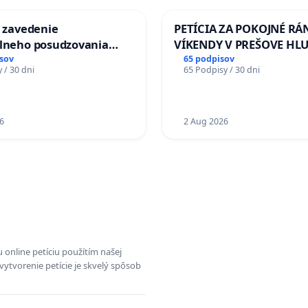
a zavedenie
PETÍCIA ZA POKOJNÉ RÁ
álneho posudzovania
VÍKENDY V PREŠOVE HL
j spôsobilosti osôb s
STAVEBNÉ PRÁCE V SOB
sov
65 podpisov
 / 30 dni
65 Podpisy / 30 dni
1. a 2. typu pri prijímaní
OD 9.00 DO 13.00 HOD., 
jného zboru SR
PRACOVNÝ TÝŽDEŇ CIEĽ 8
18.00 HOD. A PRAVIDELN
6
KONTROLA STAVBY C-AR
2 Aug 2026
ĎUMBIERSKEJ/MAGU
 online petíciu použítím našej
vytvorenie petície je skvelý spôsob