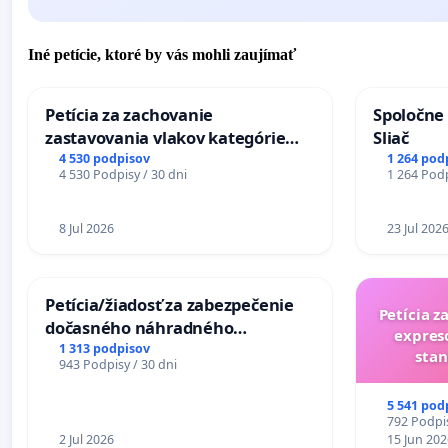
Iné petície, ktoré by vás mohli zaujímať
Petícia za zachovanie
Spoločne 
zastavovania vlakov kategórie
Sliač
Expres (Ex) TATRAN v železničnej
4 530 podpisov
1 264 pod
4 530 Podpisy / 30 dni
1 264 Podp
stanici Púchov
8 Jul 2026
23 Jul 202
Petícia/žiadosť za zabezpečenie
Petícia z
dočasného náhradného
expres
premostenia Váhu počas úplnej
1 313 podpisov
stan
943 Podpisy / 30 dni
uzávery Vážskeho mosta v
Komárne
5 541 pod
792 Podpis
2 Jul 2026
15 Jun 202