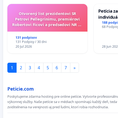
Petícia z
Otvorený list prezidentovi SR
individu
Petrovi Pellegrinimu, premiérovi
zdravotne
188 podpi
Robertovi Ficovi a predsedovi NR SR
68 Podpisy
diabetom 
Richardovi Rašimu.
do Polica
131 podpisov
131 Podpisy / 30 dni
20 Jul 2026
28 Jun 202
1
2
3
4
5
6
7
»
Peticie.com
Poskytujeme zdarma hosting pre online petície. Vytvorte profesionálnu
výkonnej služby. Naše petície sa v médiach spomínajú každý deň, teda 
zviditelnenia na verejnosti aj pred ľudmi, ktorí robia rozhodnutia.