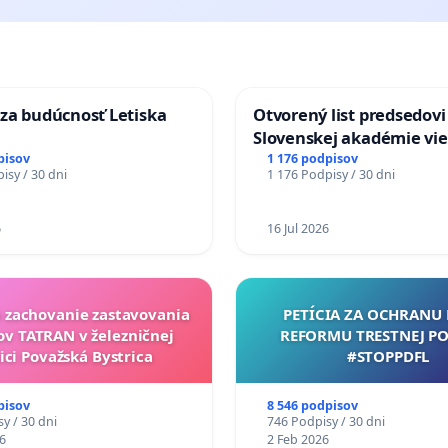
za budúcnosť Letiska
Otvorený list predsedovi
Slovenskej akadémie vie
mať Vízia Slovenska 20
pisov
1 176 podpisov
isy / 30 dni
1 176 Podpisy / 30 dni
chrbticu?
6
16 Jul 2026
a zachovanie zastavovania
PETÍCIA ZA OCHRANU 
ov TATRAN v železničnej
REFORMU TRESTNEJ PO
ici Považská Bystrica
#STOPPDFL
pisov
8 546 podpisov
y / 30 dni
746 Podpisy / 30 dni
6
2 Feb 2026