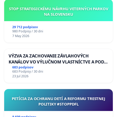
STOP STRATEGICKÉMU NÁVRHU VETERNÝCH PARKOV
NA SLOVENSKU
29 712 podpisov
980 Podpisy / 30 dni
7 May 2026
VÝZVA ZA ZACHOVANIE ZÁVLAHOVÝCH
KANÁLOV VO VÝLUČNOM VLASTNÍCTVE A POD
KONTROLOU SLOVENSKEJ REPUBLIKY & žiadosť
683 podpisov
683 Podpisy / 30 dni
na riešenie zanedbaného stavu závlahových a
23 Jul 2026
odvodňovacích kanálov na Slovensku
PETÍCIA ZA OCHRANU DETÍ A REFORMU TRESTNEJ
POLITIKY #STOPPDFL
8 609 podpisov