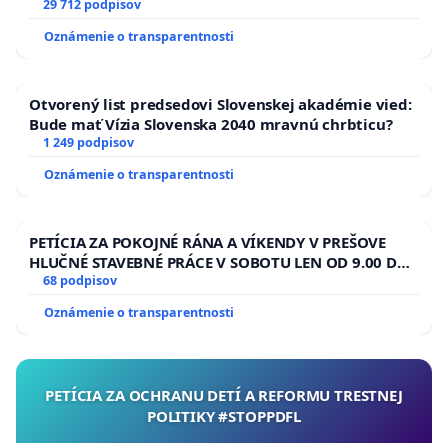
29 712 podpisov
Oznámenie o transparentnosti
Otvorený list predsedovi Slovenskej akadémie vied:
Bude mať Vízia Slovenska 2040 mravnú chrbticu?
1 249 podpisov
Oznámenie o transparentnosti
PETÍCIA ZA POKOJNÉ RÁNA A VÍKENDY V PREŠOVE
HLUČNÉ STAVEBNÉ PRÁCE V SOBOTU LEN OD 9.00 DO
13.00 HOD., CEZ PRACOVNÝ TÝŽDEŇ CIEĽ 8.00 – 18.00
68 podpisov
HOD. A PRAVIDELNÁ KONTROLA STAVBY C-AREA NA
Oznámenie o transparentnosti
ĎUMBIERSKEJ/MAGU
PETÍCIA ZA OCHRANU DETÍ A REFORMU TRESTNEJ
POLITIKY #STOPPDFL