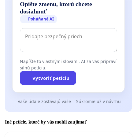
Opíšte zmenu, ktorú chcete
dosiahnuť
Poháňané AI
Napíšte to vlastnými slovami. AI za vás pripraví
silnú petíciu.
Vytvoriť petíciu
Vaše údaje zostávajú vaše
Súkromie už v návrhu
Iné petície, ktoré by vás mohli zaujímať