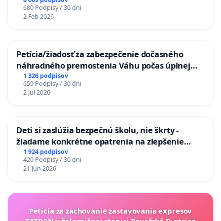
680 Podpisy / 30 dni
2 Feb 2026
Petícia/žiadosť za zabezpečenie dočasného
náhradného premostenia Váhu počas úplnej
uzávery Vážskeho mosta v Komárne
1 326 podpisov
659 Podpisy / 30 dni
2 Jul 2026
Deti si zaslúžia bezpečnú školu, nie škrty -
žiadame konkrétne opatrenia na zlepšenie
situácie v školstve
1 924 podpisov
420 Podpisy / 30 dni
21 Jun 2026
Petícia za zachovanie zastavovania expresov
TATRAN v železničnej stanici Považská Bystrica