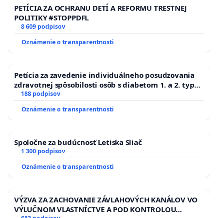
PETÍCIA ZA OCHRANU DETÍ A REFORMU TRESTNEJ
POLITIKY #STOPPDFL
8 609 podpisov
Oznámenie o transparentnosti
Petícia za zavedenie individuálneho posudzovania
zdravotnej spôsobilosti osôb s diabetom 1. a 2. typu
pri prijímaní do Policajného zboru SR
188 podpisov
Oznámenie o transparentnosti
Spoločne za budúcnosť Letiska Sliač
1 300 podpisov
Oznámenie o transparentnosti
VÝZVA ZA ZACHOVANIE ZÁVLAHOVÝCH KANÁLOV VO
VÝLUČNOM VLASTNÍCTVE A POD KONTROLOU