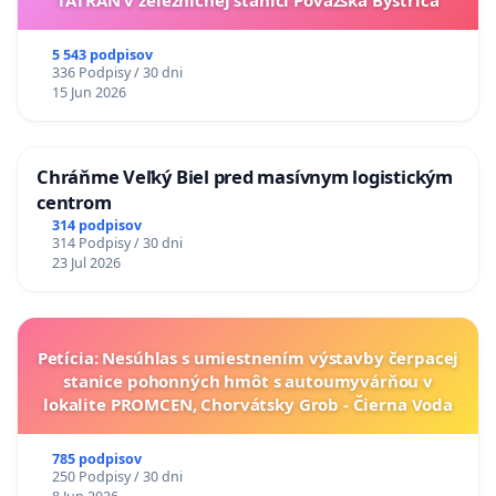
5 543 podpisov
336 Podpisy / 30 dni
15 Jun 2026
Chráňme Veľký Biel pred masívnym logistickým
centrom
314 podpisov
314 Podpisy / 30 dni
23 Jul 2026
Petícia: Nesúhlas s umiestnením výstavby čerpacej
stanice pohonných hmôt s autoumyvárňou v
lokalite PROMCEN, Chorvátsky Grob - Čierna Voda
785 podpisov
250 Podpisy / 30 dni