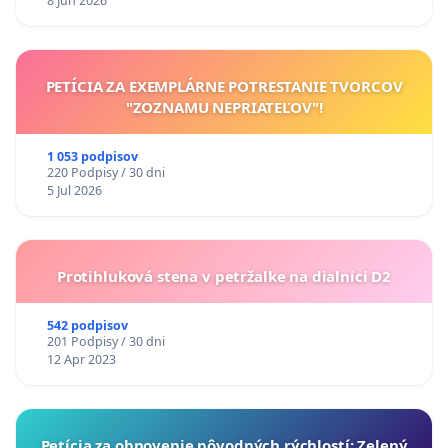
8 Jun 2026
PETÍCIA ZA EXEMPLÁRNE POTRESTANIE TVORCOV
"ZOZNAMU NEPRIATEĽOV"!
1 053 podpisov
220 Podpisy / 30 dni
5 Jul 2026
Protihluková stena v petržalke na dialnici D2
542 podpisov
201 Podpisy / 30 dni
12 Apr 2023
​Petícia za obnovenie pôvodných rýchlostí: Zelený