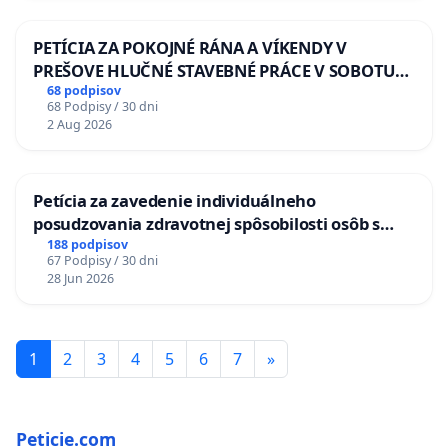
PETÍCIA ZA POKOJNÉ RÁNA A VÍKENDY V
PREŠOVE HLUČNÉ STAVEBNÉ PRÁCE V SOBOTU
LEN OD 9.00 DO 13.00 HOD., CEZ PRACOVNÝ
68 podpisov
68 Podpisy / 30 dni
TÝŽDEŇ CIEĽ 8.00 – 18.00 HOD. A PRAVIDELNÁ
2 Aug 2026
KONTROLA STAVBY C-AREA NA
ĎUMBIERSKEJ/MAGU
Petícia za zavedenie individuálneho
posudzovania zdravotnej spôsobilosti osôb s
diabetom 1. a 2. typu pri prijímaní do
188 podpisov
67 Podpisy / 30 dni
Policajného zboru SR
28 Jun 2026
1
2
3
4
5
6
7
»
Peticie.com