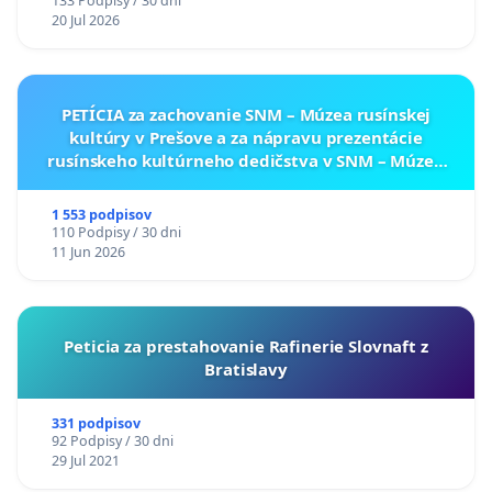
133 Podpisy / 30 dni
20 Jul 2026
PETÍCIA za zachovanie SNM – Múzea rusínskej
kultúry v Prešove a za nápravu prezentácie
rusínskeho kultúrneho dedičstva v SNM – Múzeu
ukrajinskej kultúry vo Svidníku
1 553 podpisov
110 Podpisy / 30 dni
11 Jun 2026
Peticia za prestahovanie Rafinerie Slovnaft z
Bratislavy
331 podpisov
92 Podpisy / 30 dni
29 Jul 2021