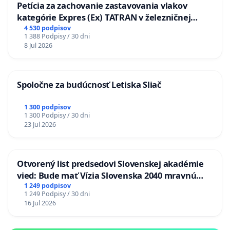
Petícia za zachovanie zastavovania vlakov
kategórie Expres (Ex) TATRAN v železničnej
stanici Púchov
4 530 podpisov
1 388 Podpisy / 30 dni
8 Jul 2026
Spoločne za budúcnosť Letiska Sliač
1 300 podpisov
1 300 Podpisy / 30 dni
23 Jul 2026
Otvorený list predsedovi Slovenskej akadémie
vied: Bude mať Vízia Slovenska 2040 mravnú
chrbticu?
1 249 podpisov
1 249 Podpisy / 30 dni
16 Jul 2026