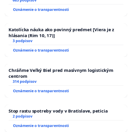
SLOVENSKEJ REPUBLIKY & žiadosť na riešenie
683 podpisov
zanedbaného stavu závlahových a odvodňovacích
Oznámenie o transparentnosti
kanálov na Slovensku
Katolícka náuka ako povinný predmet [Viera je z
hlásania (Rim 10, 17)]
3 podpisov
Oznámenie o transparentnosti
Chráňme Veľký Biel pred masívnym logistickým
centrom
314 podpisov
Oznámenie o transparentnosti
Stop rastu spotreby vody v Bratislave, peticia
2 podpisov
Oznámenie o transparentnosti