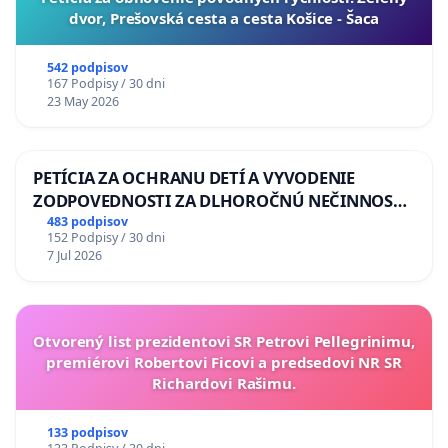
dvor, Prešovská cesta a cesta Košice - Šaca
542 podpisov
167 Podpisy / 30 dni
23 May 2026
PETÍCIA ZA OCHRANU DETÍ A VYVODENIE
ZODPOVEDNOSTI ZA DLHOROČNÚ NEČINNOSŤ
A ZLYHANIE ŠTÁTU
483 podpisov
152 Podpisy / 30 dni
7 Jul 2026
Otvorený list prezidentovi SR Petrovi Pellegrinimu,
premiérovi Robertovi Ficovi a predsedovi NR SR
Richardovi Rašimu.
133 podpisov