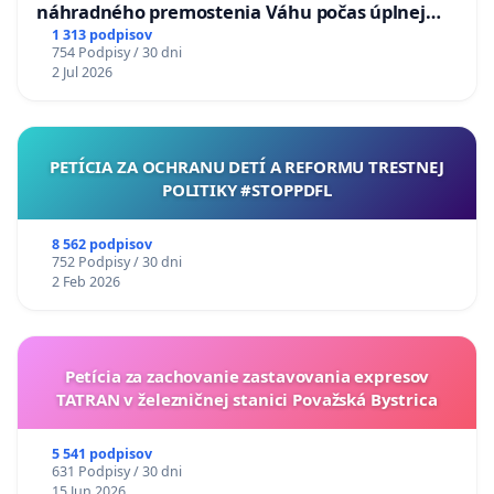
náhradného premostenia Váhu počas úplnej
uzávery Vážskeho mosta v Komárne
1 313 podpisov
754 Podpisy / 30 dni
2 Jul 2026
PETÍCIA ZA OCHRANU DETÍ A REFORMU TRESTNEJ
POLITIKY #STOPPDFL
8 562 podpisov
752 Podpisy / 30 dni
2 Feb 2026
Petícia za zachovanie zastavovania expresov
TATRAN v železničnej stanici Považská Bystrica
5 541 podpisov
631 Podpisy / 30 dni
15 Jun 2026