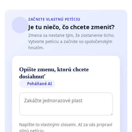
ZAČNITE VLASTNÚ PETÍCIU
Je tu niečo, čo chcete zmeniť?
Zmena sa nestane tým, že zostaneme ticho.
Vytvorte petíciu a začnite so spoločenským
hnutím.
Opíšte zmenu, ktorú chcete
dosiahnuť
Poháňané AI
Napíšte to vlastnými slovami. AI za vás pripraví
silnú petíciu.