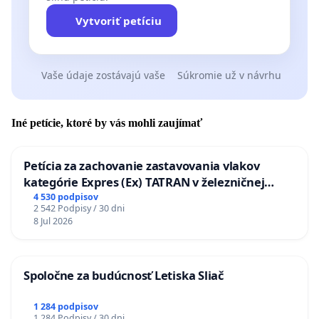
Vytvoriť petíciu
Vaše údaje zostávajú vaše
Súkromie už v návrhu
Iné petície, ktoré by vás mohli zaujímať
Petícia za zachovanie zastavovania vlakov
kategórie Expres (Ex) TATRAN v železničnej
stanici Púchov
4 530 podpisov
2 542 Podpisy / 30 dni
8 Jul 2026
Spoločne za budúcnosť Letiska Sliač
1 284 podpisov
1 284 Podpisy / 30 dni