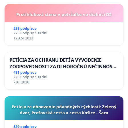
Protihluková stena v petržalke na dialnici D2
538 podpisov
223 Podpisy / 30 dni
12 Apr 2023
PETÍCIA ZA OCHRANU DETÍ A VYVODENIE
ZODPOVEDNOSTI ZA DLHOROČNÚ NEČINNOSŤ
A ZLYHANIE ŠTÁTU
481 podpisov
220 Podpisy / 30 dni
7 Jul 2026
​Petícia za obnovenie pôvodných rýchlostí: Zelený
dvor, Prešovská cesta a cesta Košice - Šaca
539 podpisov