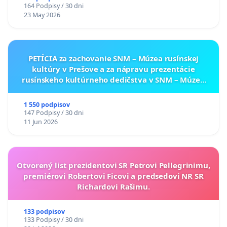
164 Podpisy / 30 dni
23 May 2026
PETÍCIA za zachovanie SNM – Múzea rusínskej
kultúry v Prešove a za nápravu prezentácie
rusínskeho kultúrneho dedičstva v SNM – Múzeu
ukrajinskej kultúry vo Svidníku
1 550 podpisov
147 Podpisy / 30 dni
11 Jun 2026
Otvorený list prezidentovi SR Petrovi Pellegrinimu,
premiérovi Robertovi Ficovi a predsedovi NR SR
Richardovi Rašimu.
133 podpisov
133 Podpisy / 30 dni