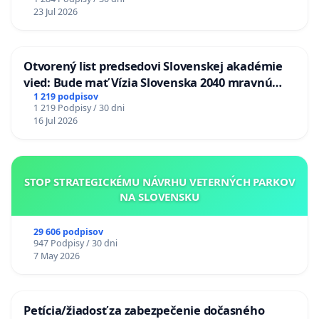
23 Jul 2026
Otvorený list predsedovi Slovenskej akadémie
vied: Bude mať Vízia Slovenska 2040 mravnú
chrbticu?
1 219 podpisov
1 219 Podpisy / 30 dni
16 Jul 2026
STOP STRATEGICKÉMU NÁVRHU VETERNÝCH PARKOV
NA SLOVENSKU
29 606 podpisov
947 Podpisy / 30 dni
7 May 2026
Petícia/žiadosť za zabezpečenie dočasného