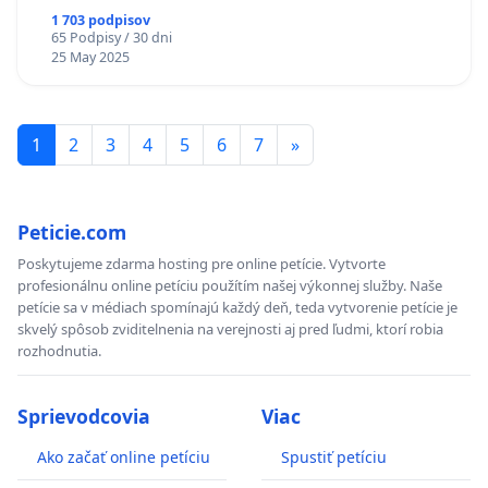
1 703 podpisov
65 Podpisy / 30 dni
25 May 2025
1
2
3
4
5
6
7
»
Peticie.com
Poskytujeme zdarma hosting pre online petície. Vytvorte
profesionálnu online petíciu použítím našej výkonnej služby. Naše
petície sa v médiach spomínajú každý deň, teda vytvorenie petície je
skvelý spôsob zviditelnenia na verejnosti aj pred ľudmi, ktorí robia
rozhodnutia.
Sprievodcovia
Viac
Ako začať online petíciu
Spustiť petíciu