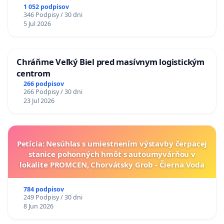
1 052 podpisov
346 Podpisy / 30 dni
5 Jul 2026
Chráňme Veľký Biel pred masívnym logistickým
centrom
266 podpisov
266 Podpisy / 30 dni
23 Jul 2026
Petícia: Nesúhlas s umiestnením výstavby čerpacej
stanice pohonných hmôt s autoumyvárňou v
lokalite PROMCEN, Chorvátsky Grob - Čierna Voda
784 podpisov
249 Podpisy / 30 dni
8 Jun 2026