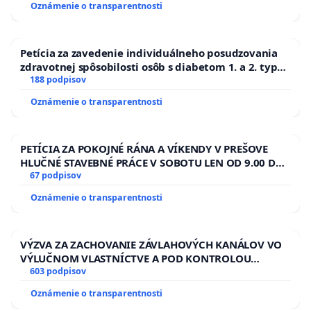
Oznámenie o transparentnosti
Petícia za zavedenie individuálneho posudzovania
zdravotnej spôsobilosti osôb s diabetom 1. a 2. typu
pri prijímaní do Policajného zboru SR
188 podpisov
Oznámenie o transparentnosti
PETÍCIA ZA POKOJNÉ RÁNA A VÍKENDY V PREŠOVE
HLUČNÉ STAVEBNÉ PRÁCE V SOBOTU LEN OD 9.00 DO
13.00 HOD., CEZ PRACOVNÝ TÝŽDEŇ CIEĽ 8.00 – 18.00
67 podpisov
HOD. A PRAVIDELNÁ KONTROLA STAVBY C-AREA NA
Oznámenie o transparentnosti
ĎUMBIERSKEJ/MAGU
VÝZVA ZA ZACHOVANIE ZÁVLAHOVÝCH KANÁLOV VO
VÝLUČNOM VLASTNÍCTVE A POD KONTROLOU
SLOVENSKEJ REPUBLIKY & žiadosť na riešenie
603 podpisov
zanedbaného stavu závlahových a odvodňovacích
Oznámenie o transparentnosti
kanálov na Slovensku