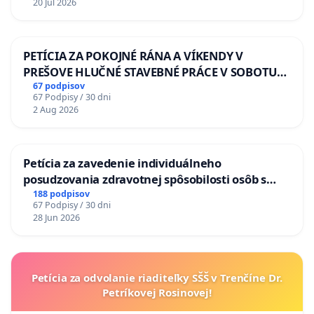
20 Jul 2026
PETÍCIA ZA POKOJNÉ RÁNA A VÍKENDY V
PREŠOVE HLUČNÉ STAVEBNÉ PRÁCE V SOBOTU
LEN OD 9.00 DO 13.00 HOD., CEZ PRACOVNÝ
67 podpisov
67 Podpisy / 30 dni
TÝŽDEŇ CIEĽ 8.00 – 18.00 HOD. A PRAVIDELNÁ
2 Aug 2026
KONTROLA STAVBY C-AREA NA
ĎUMBIERSKEJ/MAGU
Petícia za zavedenie individuálneho
posudzovania zdravotnej spôsobilosti osôb s
diabetom 1. a 2. typu pri prijímaní do
188 podpisov
67 Podpisy / 30 dni
Policajného zboru SR
28 Jun 2026
Petícia za odvolanie riaditeľky SŠŠ v Trenčíne Dr.
Petríkovej Rosinovej!