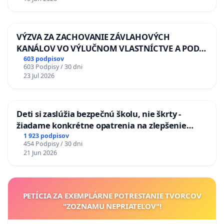
VÝZVA ZA ZACHOVANIE ZÁVLAHOVÝCH
KANÁLOV VO VÝLUČNOM VLASTNÍCTVE A POD
KONTROLOU SLOVENSKEJ REPUBLIKY & žiadosť
603 podpisov
603 Podpisy / 30 dni
na riešenie zanedbaného stavu závlahových a
23 Jul 2026
odvodňovacích kanálov na Slovensku
Deti si zaslúžia bezpečnú školu, nie škrty -
žiadame konkrétne opatrenia na zlepšenie
situácie v školstve
1 923 podpisov
454 Podpisy / 30 dni
21 Jun 2026
PETÍCIA ZA EXEMPLÁRNE POTRESTANIE TVORCOV
"ZOZNAMU NEPRIATEĽOV"!