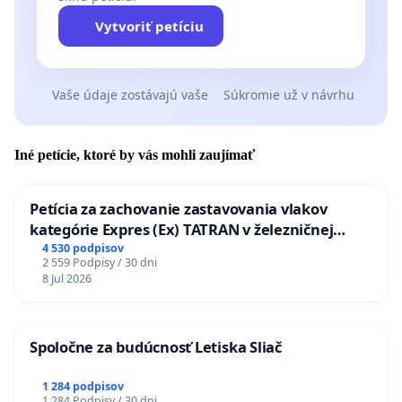
Vytvoriť petíciu
Vaše údaje zostávajú vaše
Súkromie už v návrhu
Iné petície, ktoré by vás mohli zaujímať
Petícia za zachovanie zastavovania vlakov
kategórie Expres (Ex) TATRAN v železničnej
stanici Púchov
4 530 podpisov
2 559 Podpisy / 30 dni
8 Jul 2026
Spoločne za budúcnosť Letiska Sliač
1 284 podpisov
1 284 Podpisy / 30 dni