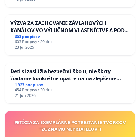
VÝZVA ZA ZACHOVANIE ZÁVLAHOVÝCH
KANÁLOV VO VÝLUČNOM VLASTNÍCTVE A POD
KONTROLOU SLOVENSKEJ REPUBLIKY & žiadosť
603 podpisov
603 Podpisy / 30 dni
na riešenie zanedbaného stavu závlahových a
23 Jul 2026
odvodňovacích kanálov na Slovensku
Deti si zaslúžia bezpečnú školu, nie škrty -
žiadame konkrétne opatrenia na zlepšenie
situácie v školstve
1 923 podpisov
454 Podpisy / 30 dni
21 Jun 2026
PETÍCIA ZA EXEMPLÁRNE POTRESTANIE TVORCOV
"ZOZNAMU NEPRIATEĽOV"!