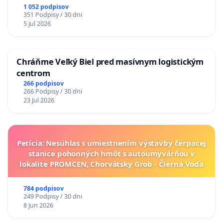
1 052 podpisov
351 Podpisy / 30 dni
5 Jul 2026
Chráňme Veľký Biel pred masívnym logistickým
centrom
266 podpisov
266 Podpisy / 30 dni
23 Jul 2026
Petícia: Nesúhlas s umiestnením výstavby čerpacej
stanice pohonných hmôt s autoumyvárňou v
lokalite PROMCEN, Chorvátsky Grob - Čierna Voda
784 podpisov
249 Podpisy / 30 dni
8 Jun 2026