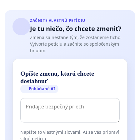
ZAČNITE VLASTNÚ PETÍCIU
Je tu niečo, čo chcete zmeniť?
Zmena sa nestane tým, že zostaneme ticho.
Vytvorte petíciu a začnite so spoločenským
hnutím.
Opíšte zmenu, ktorú chcete
dosiahnuť
Poháňané AI
Napíšte to vlastnými slovami. AI za vás pripraví
silnú petíciu.