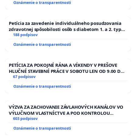
Oznámenie o transparentnosti
Petícia za zavedenie individuálneho posudzovania
zdravotnej spôsobilosti osôb s diabetom 1. a 2. typu
pri prijímaní do Policajného zboru SR
188 podpisov
Oznámenie o transparentnosti
PETÍCIA ZA POKOJNÉ RÁNA A VÍKENDY V PREŠOVE
HLUČNÉ STAVEBNÉ PRÁCE V SOBOTU LEN OD 9.00 DO
13.00 HOD., CEZ PRACOVNÝ TÝŽDEŇ CIEĽ 8.00 – 18.00
67 podpisov
HOD. A PRAVIDELNÁ KONTROLA STAVBY C-AREA NA
Oznámenie o transparentnosti
ĎUMBIERSKEJ/MAGU
VÝZVA ZA ZACHOVANIE ZÁVLAHOVÝCH KANÁLOV VO
VÝLUČNOM VLASTNÍCTVE A POD KONTROLOU
SLOVENSKEJ REPUBLIKY & žiadosť na riešenie
603 podpisov
zanedbaného stavu závlahových a odvodňovacích
Oznámenie o transparentnosti
kanálov na Slovensku