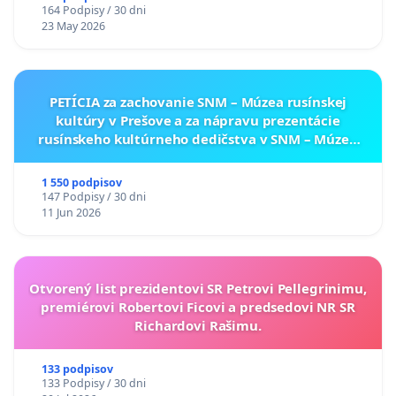
164 Podpisy / 30 dni
23 May 2026
PETÍCIA za zachovanie SNM – Múzea rusínskej
kultúry v Prešove a za nápravu prezentácie
rusínskeho kultúrneho dedičstva v SNM – Múzeu
ukrajinskej kultúry vo Svidníku
1 550 podpisov
147 Podpisy / 30 dni
11 Jun 2026
Otvorený list prezidentovi SR Petrovi Pellegrinimu,
premiérovi Robertovi Ficovi a predsedovi NR SR
Richardovi Rašimu.
133 podpisov
133 Podpisy / 30 dni