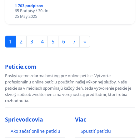
1 703 podpisov
65 Podpisy / 30 dni
25 May 2025
1
2
3
4
5
6
7
»
Peticie.com
Poskytujeme zdarma hosting pre online petície. Vytvorte
profesionálnu online petíciu použítím našej výkonnej služby. Naše
petície sa v médiach spomínajú každý deň, teda vytvorenie petície je
skvelý spôsob zviditelnenia na verejnosti aj pred ľudmi, ktorí robia
rozhodnutia.
Sprievodcovia
Viac
Ako začať online petíciu
Spustiť petíciu