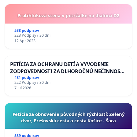
Protihluková stena v petržalke na dialnici D2
538 podpisov
223 Podpisy / 30 dni
12 Apr 2023
PETÍCIA ZA OCHRANU DETÍ A VYVODENIE
ZODPOVEDNOSTI ZA DLHOROČNÚ NEČINNOSŤ
A ZLYHANIE ŠTÁTU
481 podpisov
222 Podpisy / 30 dni
7 Jul 2026
​Petícia za obnovenie pôvodných rýchlostí: Zelený
dvor, Prešovská cesta a cesta Košice - Šaca
539 podpisov