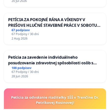
20 Jul 2026
PETÍCIA ZA POKOJNÉ RÁNA A VÍKENDY V
PREŠOVE HLUČNÉ STAVEBNÉ PRÁCE V SOBOTU
LEN OD 9.00 DO 13.00 HOD., CEZ PRACOVNÝ
67 podpisov
67 Podpisy / 30 dni
TÝŽDEŇ CIEĽ 8.00 – 18.00 HOD. A PRAVIDELNÁ
2 Aug 2026
KONTROLA STAVBY C-AREA NA
ĎUMBIERSKEJ/MAGU
Petícia za zavedenie individuálneho
posudzovania zdravotnej spôsobilosti osôb s
diabetom 1. a 2. typu pri prijímaní do
188 podpisov
67 Podpisy / 30 dni
Policajného zboru SR
28 Jun 2026
Petícia za odvolanie riaditeľky SŠŠ v Trenčíne Dr.
Petríkovej Rosinovej!