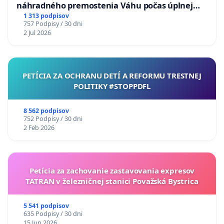
náhradného premostenia Váhu počas úplnej
uzávery Vážskeho mosta v Komárne
1 313 podpisov
757 Podpisy / 30 dni
2 Jul 2026
PETÍCIA ZA OCHRANU DETÍ A REFORMU TRESTNEJ
POLITIKY #STOPPDFL
8 562 podpisov
752 Podpisy / 30 dni
2 Feb 2026
Petícia za zachovanie zastavovania expresov
TATRAN v železničnej stanici Považská Bystrica
5 541 podpisov
635 Podpisy / 30 dni
15 Jun 2026