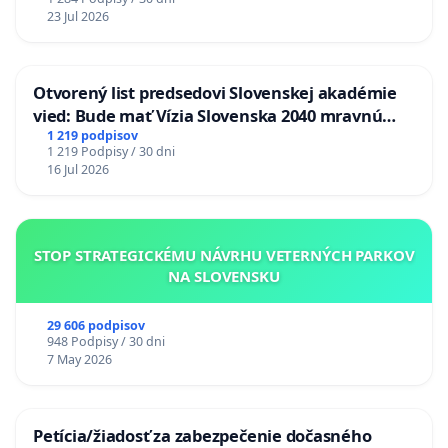
23 Jul 2026
Otvorený list predsedovi Slovenskej akadémie
vied: Bude mať Vízia Slovenska 2040 mravnú
chrbticu?
1 219 podpisov
1 219 Podpisy / 30 dni
16 Jul 2026
STOP STRATEGICKÉMU NÁVRHU VETERNÝCH PARKOV
NA SLOVENSKU
29 606 podpisov
948 Podpisy / 30 dni
7 May 2026
Petícia/žiadosť za zabezpečenie dočasného