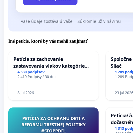
Vaše údaje zostávajú vaše
Súkromie už v návrhu
Iné petície, ktoré by vás mohli zaujímať
Petícia za zachovanie
Spoločne 
zastavovania vlakov kategórie
Sliač
Expres (Ex) TATRAN v železničnej
4 530 podpisov
1 289 pod
2 419 Podpisy / 30 dni
1 289 Podp
stanici Púchov
8 Jul 2026
23 Jul 202
Petícia/ž
PETÍCIA ZA OCHRANU DETÍ A
dočasné
REFORMU TRESTNEJ POLITIKY
premoste
1 313 pod
#STOPPDFL