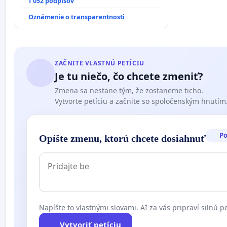
NEPRIATEĽOV"!
1 052 podpisov
Oznámenie o transparentnosti
ZAČNITE VLASTNÚ PETÍCIU
Je tu niečo, čo chcete zmeniť?
Zmena sa nestane tým, že zostaneme ticho.
Vytvorte petíciu a začnite so spoločenským hnutím
P
Opíšte zmenu, ktorú chcete dosiahnuť
Napíšte to vlastnými slovami. AI za vás pripraví silnú pe
Vytvoriť petíciu