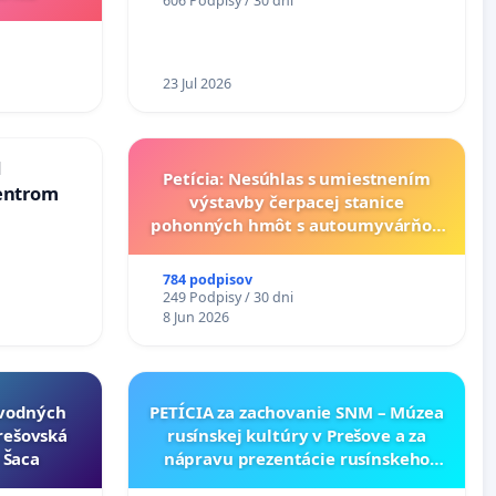
606 Podpisy / 30 dni
KONTROLOU SLOVENSKEJ
REPUBLIKY & žiadosť na riešenie
zanedbaného stavu závlahových
a odvodňovacích kanálov na
23 Jul 2026
Slovensku
d
Petícia: Nesúhlas s umiestnením
entrom
výstavby čerpacej stanice
pohonných hmôt s autoumyvárňou
v lokalite PROMCEN, Chorvátsky
Grob - Čierna Voda
784 podpisov
249 Podpisy / 30 dni
8 Jun 2026
ôvodných
PETÍCIA za zachovanie SNM – Múzea
Prešovská
rusínskej kultúry v Prešove a za
- Šaca
nápravu prezentácie rusínskeho
kultúrneho dedičstva v SNM –