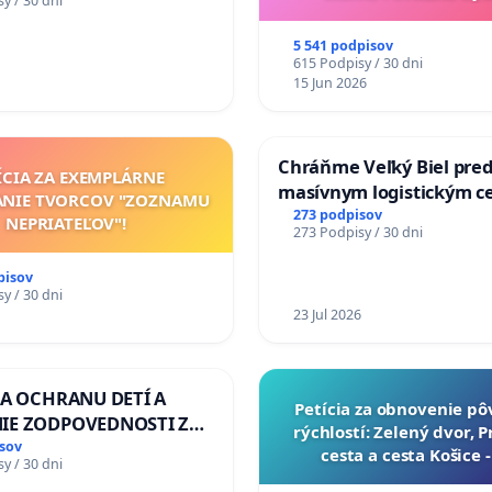
y / 30 dni
Vážskeho mosta v
5 541 podpisov
615 Podpisy / 30 dni
15 Jun 2026
Chráňme Veľký Biel pre
ÍCIA ZA EXEMPLÁRNE
masívnym logistickým c
ANIE TVORCOV "ZOZNAMU
273 podpisov
NEPRIATEĽOV"!
273 Podpisy / 30 dni
pisov
y / 30 dni
23 Jul 2026
ZA OCHRANU DETÍ A
​Petícia za obnovenie p
IE ZODPOVEDNOSTI ZA
rýchlostí: Zelený dvor, 
NÚ NEČINNOSŤ A
sov
cesta a cesta Košice 
y / 30 dni
E ŠTÁTU