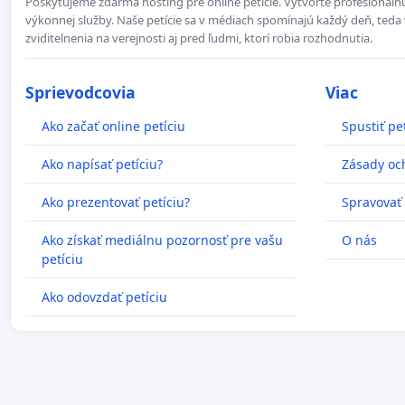
Poskytujeme zdarma hosting pre online petície. Vytvorte profesionálnu
výkonnej služby. Naše petície sa v médiach spomínajú každý deň, teda 
zviditelnenia na verejnosti aj pred ľudmi, ktorí robia rozhodnutia.
Sprievodcovia
Viac
Ako začať online petíciu
Spustiť pe
Ako napísať petíciu?
Zásady oc
Ako prezentovať petíciu?
Spravovať
Ako získať mediálnu pozornosť pre vašu
O nás
petíciu
Ako odovzdať petíciu