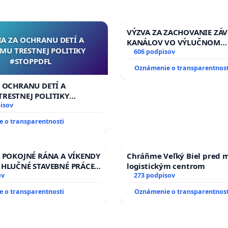
VÝZVA ZA ZACHOVANIE ZÁ
IA ZA OCHRANU DETÍ A
KANÁLOV VO VÝLUČNOM
MU TRESTNEJ POLITIKY
VLASTNÍCTVE A POD KON
606 podpisov
#STOPPDFL
SLOVENSKEJ REPUBLIKY & ž
Oznámenie o transparentnost
riešenie zanedbaného sta
závlahových a odvodňovac
A OCHRANU DETÍ A
kanálov na Slovensku
RESTNEJ POLITIKY
L
isov
 o transparentnosti
A POKOJNÉ RÁNA A VÍKENDY
Chráňme Veľký Biel pred 
 HLUČNÉ STAVEBNÉ PRÁCE
logistickým centrom
LEN OD 9.00 DO 13.00
ov
273 podpisov
 PRACOVNÝ TÝŽDEŇ CIEĽ
 o transparentnosti
Oznámenie o transparentnost
00 HOD. A PRAVIDELNÁ
STAVBY C-AREA NA
KEJ/MAGU