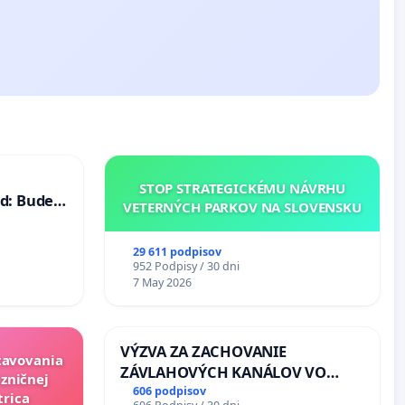
STOP STRATEGICKÉMU NÁVRHU
d: Bude
VETERNÝCH PARKOV NA SLOVENSKU
40 mravnú
29 611 podpisov
952 Podpisy / 30 dni
7 May 2026
VÝZVA ZA ZACHOVANIE
stavovania
ZÁVLAHOVÝCH KANÁLOV VO
zničnej
VÝLUČNOM VLASTNÍCTVE A POD
606 podpisov
trica