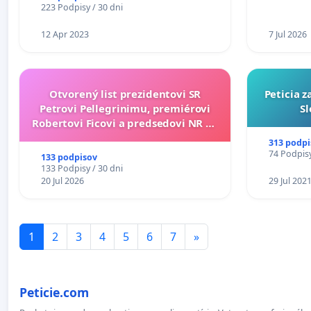
223 Podpisy / 30 dni
12 Apr 2023
7 Jul 2026
Otvorený list prezidentovi SR
Peticia 
Petrovi Pellegrinimu, premiérovi
Sl
Robertovi Ficovi a predsedovi NR SR
Richardovi Rašimu.
313 podpi
74 Podpisy
133 podpisov
133 Podpisy / 30 dni
20 Jul 2026
29 Jul 202
1
2
3
4
5
6
7
»
Peticie.com