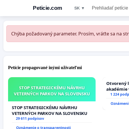
Peticie.com
Prehliadať petície
SK ▼
Chýba požadovaný parameter. Prosím, vráťte sa na str
Petície propagované inými užívateľmi
Otvorený l
STOP STRATEGICKÉMU NÁVRHU
akadémie v
VETERNÝCH PARKOV NA SLOVENSKU
Slovenska
1 224 podp
Oznámenie
STOP STRATEGICKÉMU NÁVRHU
VETERNÝCH PARKOV NA SLOVENSKU
29 611 podpisov
Oznámenie o transparentnosti