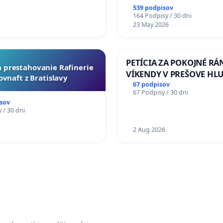
539 podpisov
164 Podpisy / 30 dni
23 May 2026
PETÍCIA ZA POKOJNÉ RÁ
za prestahovanie Rafinerie
VÍKENDY V PREŠOVE HL
ovnaft z Bratislavy
STAVEBNÉ PRÁCE V SOB
67 podpisov
67 Podpisy / 30 dni
OD 9.00 DO 13.00 HOD., 
sov
PRACOVNÝ TÝŽDEŇ CIEĽ 8
 / 30 dni
18.00 HOD. A PRAVIDELN
1
KONTROLA STAVBY C-AR
2 Aug 2026
ĎUMBIERSKEJ/MAGU