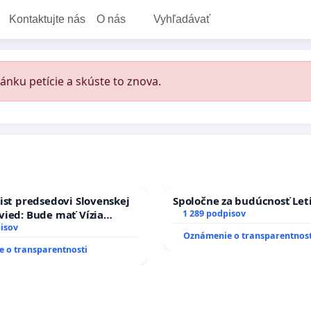
Kontaktujte nás
O nás
Vyhľadávať
ánku petície a skúste to znova.
ist predsedovi Slovenskej
Spoločne za budúcnosť Leti
ied: Bude mať Vízia
1 289 podpisov
 2040 mravnú chrbticu?
isov
Oznámenie o transparentnost
 o transparentnosti