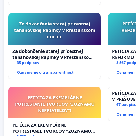
Za dokončenie starej prícestnej
PETÍC
ťahanovskej kaplnky v kresťanskom
REFOR
duchu.
Za dokončenie starej prícestnej
PETÍCIA Z
ťahanovskej kaplnky v kresťanskom
REFORMU T
duchu.
35 podpisov
#STOPPDF
8 567 podp
Oznámenie o transparentnosti
Oznámenie
PETÍCIA Z
PETÍCIA ZA EXEMPLÁRNE
V PREŠOVE
POTRESTANIE TVORCOV "ZOZNAMU
V SOBOTU 
67 podpis
NEPRIATEĽOV"!
HOD., CEZ
Oznámenie
8.00 – 18.
KONTROLA 
PETÍCIA ZA EXEMPLÁRNE
ĎUMBIERS
POTRESTANIE TVORCOV "ZOZNAMU