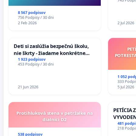
743 Podpis
uzávery 
Komárne
8 567 podpisov
756 Podpisy / 30 dni
2 Feb 2026
2 Jul 2026
Deti si zaslúžia bezpečnú školu,
PET
nie škrty - žiadame konkrétne
POTREST
opatrenia na zlepšenie situácie v
1 923 podpisov
453 Podpisy / 30 dni
školstve
1 052 pod
333 Podpis
21 Jun 2026
5 Jul 2026
PETÍCIA 
Protihluková stena v petržalke na
VYVODEN
dialnici D2
DLHOROČ
481 podpi
218 Podpis
ZLYHANI
538 podpisov