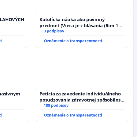
VLAHOVÝCH
Katolícka náuka ako povinný
predmet [Viera je z hlásania (Rim 10,
TROLOU
17)]
3 podpisov
iadosť na
i
Oznámenie o transparentnosti
vu
ích
masívnym
Petícia za zavedenie individuálneho
posudzovania zdravotnej spôsobilosti
osôb s diabetom 1. a 2. typu pri
188 podpisov
prijímaní do Policajného zboru SR
i
Oznámenie o transparentnosti