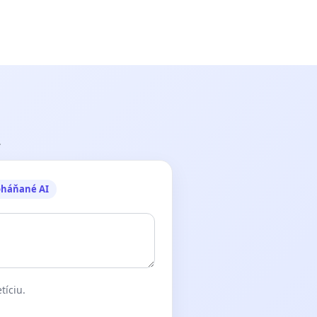
.
oháňané AI
tíciu.