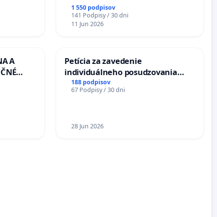
Múzeu ukrajinskej kultúry vo
1 550 podpisov
Svidníku
141 Podpisy / 30 dni
11 Jun 2026
NA A
Petícia za zavedenie
UČNÉ
individuálneho posudzovania
OTU LEN
zdravotnej spôsobilosti osôb s
188 podpisov
67 Podpisy / 30 dni
CEZ
diabetom 1. a 2. typu pri prijímaní
.00 –
do Policajného zboru SR
Á
EA NA
28 Jun 2026