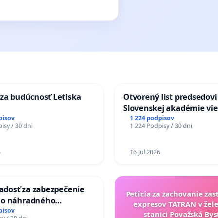
za budúcnosť Letiska
Otvorený list predsedovi
Slovenskej akadémie vie
mať Vízia Slovenska 20
pisov
1 224 podpisov
isy / 30 dni
1 224 Podpisy / 30 dni
chrbticu?
6
16 Jul 2026
iadosť za zabezpečenie
Petícia za zachovanie za
ho náhradného
expresov TATRAN v žele
nia Váhu počas úplnej
pisov
stanici Považská Bys