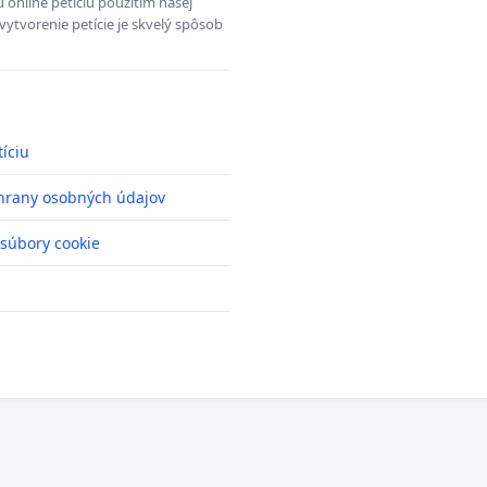
 online petíciu použítím našej
vytvorenie petície je skvelý spôsob
tíciu
hrany osobných údajov
 súbory cookie