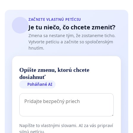
ZAČNITE VLASTNÚ PETÍCIU
Je tu niečo, čo chcete zmeniť?
Zmena sa nestane tým, že zostaneme ticho.
Vytvorte petíciu a začnite so spoločenským
hnutím.
Opíšte zmenu, ktorú chcete
dosiahnuť
Poháňané AI
Napíšte to vlastnými slovami. AI za vás pripraví
silnú petíciu.