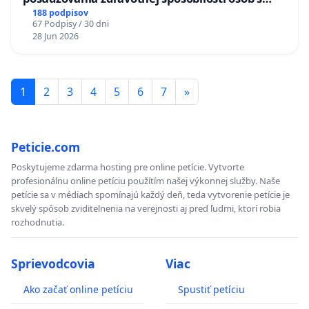
diabetom 1. a 2. typu pri prijímaní do
188 podpisov
67 Podpisy / 30 dni
Policajného zboru SR
28 Jun 2026
1
2
3
4
5
6
7
»
Peticie.com
Poskytujeme zdarma hosting pre online petície. Vytvorte
profesionálnu online petíciu použítím našej výkonnej služby. Naše
petície sa v médiach spomínajú každý deň, teda vytvorenie petície je
skvelý spôsob zviditelnenia na verejnosti aj pred ľudmi, ktorí robia
rozhodnutia.
Sprievodcovia
Viac
Ako začať online petíciu
Spustiť petíciu