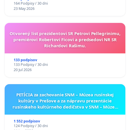
164 Podpisy / 30 dni
23 May 2026
Otvorený list prezidentovi SR Petrovi Pellegrinimu,
premiérovi Robertovi Ficovi a predsedovi NR SR
Richardovi Rašimu.
133 podpisov
133 Podpisy / 30 dni
20 Jul 2026
PETÍCIA za zachovanie SNM – Múzea rusínskej
kultúry v Prešove a za nápravu prezentácie
rusínskeho kultúrneho dedičstva v SNM – Múzeu
ukrajinskej kultúry vo Svidníku
1 552 podpisov
124 Podpisy / 30 dni