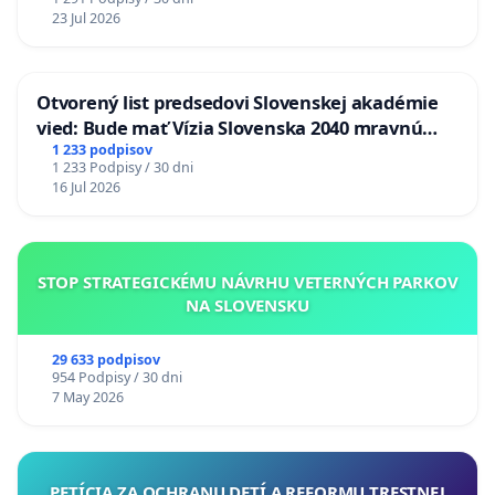
23 Jul 2026
Otvorený list predsedovi Slovenskej akadémie
vied: Bude mať Vízia Slovenska 2040 mravnú
chrbticu?
1 233 podpisov
1 233 Podpisy / 30 dni
16 Jul 2026
STOP STRATEGICKÉMU NÁVRHU VETERNÝCH PARKOV
NA SLOVENSKU
29 633 podpisov
954 Podpisy / 30 dni
7 May 2026
PETÍCIA ZA OCHRANU DETÍ A REFORMU TRESTNEJ