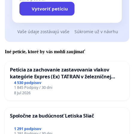
Vytvoriť petíciu
Vaše údaje zostávajú vaše
Súkromie už v návrhu
Iné petície, ktoré by vás mohli zaujímať
Petícia za zachovanie zastavovania vlakov
kategórie Expres (Ex) TATRAN v železničnej
stanici Púchov
4 530 podpisov
1 845 Podpisy / 30 dni
8 Jul 2026
Spoločne za budúcnosť Letiska Sliač
1 291 podpisov
1 291 Podpisy / 30 dni