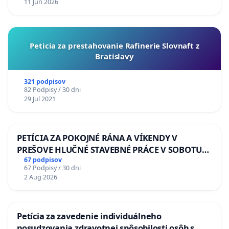
11 Jun 2026
Peticia za prestahovanie Rafinerie Slovnaft z
Bratislavy
321 podpisov
82 Podpisy / 30 dni
29 Jul 2021
PETÍCIA ZA POKOJNÉ RÁNA A VÍKENDY V
PREŠOVE HLUČNÉ STAVEBNÉ PRÁCE V SOBOTU
LEN OD 9.00 DO 13.00 HOD., CEZ PRACOVNÝ
67 podpisov
67 Podpisy / 30 dni
TÝŽDEŇ CIEĽ 8.00 – 18.00 HOD. A PRAVIDELNÁ
2 Aug 2026
KONTROLA STAVBY C-AREA NA
ĎUMBIERSKEJ/MAGU
Petícia za zavedenie individuálneho
posudzovania zdravotnej spôsobilosti osôb s