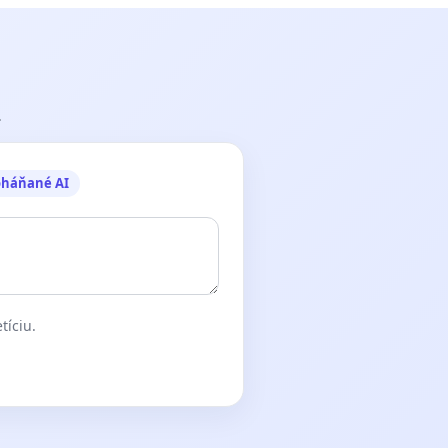
.
oháňané AI
tíciu.