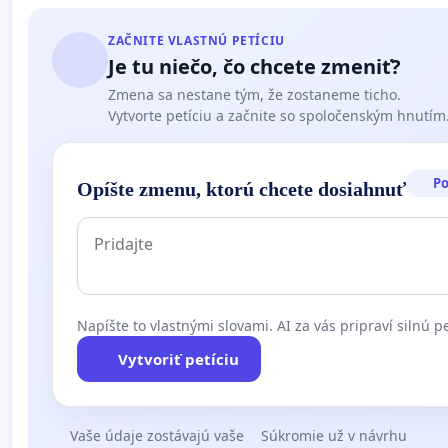
ZAČNITE VLASTNÚ PETÍCIU
Je tu niečo, čo chcete zmeniť?
Zmena sa nestane tým, že zostaneme ticho.
Vytvorte petíciu a začnite so spoločenským hnutím
P
Opíšte zmenu, ktorú chcete dosiahnuť
Napíšte to vlastnými slovami. AI za vás pripraví silnú pe
Vytvoriť petíciu
Vaše údaje zostávajú vaše
Súkromie už v návrhu