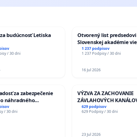
za budúcnosť Letiska
Otvorený list predsedovi
Slovenskej akadémie vie
mať Vízia Slovenska 20
pisov
1 237 podpisov
isy / 30 dni
1 237 Podpisy / 30 dni
chrbticu?
6
16 Jul 2026
iadosť za zabezpečenie
VÝZVA ZA ZACHOVANIE
ho náhradného
ZÁVLAHOVÝCH KANÁLO
nia Váhu počas úplnej
VÝLUČNOM VLASTNÍCTV
pisov
629 podpisov
y / 30 dni
629 Podpisy / 30 dni
Vážskeho mosta v
KONTROLOU SLOVENSKE
REPUBLIKY & žiadosť na 
zanedbaného stavu záv
a odvodňovacích kanálo
23 Jul 2026