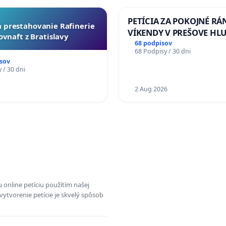
PETÍCIA ZA POKOJNÉ RÁ
za prestahovanie Rafinerie
VÍKENDY V PREŠOVE HL
ovnaft z Bratislavy
STAVEBNÉ PRÁCE V SOB
68 podpisov
68 Podpisy / 30 dni
OD 9.00 DO 13.00 HOD., 
sov
PRACOVNÝ TÝŽDEŇ CIEĽ 8
 / 30 dni
18.00 HOD. A PRAVIDELN
1
KONTROLA STAVBY C-AR
2 Aug 2026
ĎUMBIERSKEJ/MAGU
 online petíciu použítím našej
vytvorenie petície je skvelý spôsob