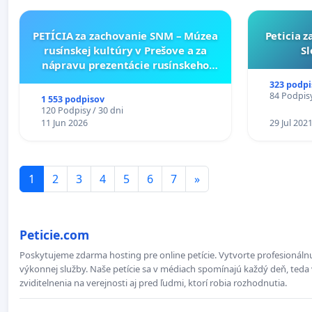
PETÍCIA za zachovanie SNM – Múzea
Peticia 
rusínskej kultúry v Prešove a za
Sl
nápravu prezentácie rusínskeho
kultúrneho dedičstva v SNM –
323 podpi
Múzeu ukrajinskej kultúry vo
84 Podpisy
1 553 podpisov
Svidníku
120 Podpisy / 30 dni
11 Jun 2026
29 Jul 202
1
2
3
4
5
6
7
»
Peticie.com
Poskytujeme zdarma hosting pre online petície. Vytvorte profesionálnu
výkonnej služby. Naše petície sa v médiach spomínajú každý deň, teda 
zviditelnenia na verejnosti aj pred ľudmi, ktorí robia rozhodnutia.