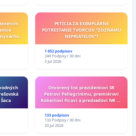
estnením
PETÍCIA ZA EXEMPLÁRNE
anice
POTRESTANIE TVORCOV "ZOZNAMU
umyvárňou
NEPRIATEĽOV"!
orvátsky
da
1 052 podpisov
249 Podpisy / 30 dni
5 Jul 2026
ôvodných
Otvorený list prezidentovi SR
Prešovská
Petrovi Pellegrinimu, premiérovi
- Šaca
Robertovi Ficovi a predsedovi NR SR
Richardovi Rašimu.
133 podpisov
133 Podpisy / 30 dni
20 Jul 2026