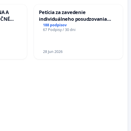
NA A
Petícia za zavedenie
UČNÉ
individuálneho posudzovania
OTU LEN
zdravotnej spôsobilosti osôb s
188 podpisov
67 Podpisy / 30 dni
CEZ
diabetom 1. a 2. typu pri prijímaní
.00 –
do Policajného zboru SR
Á
EA NA
28 Jun 2026