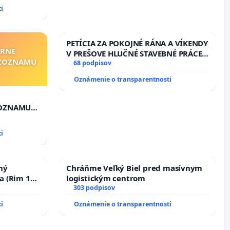
i
PETÍCIA ZA POKOJNÉ RÁNA A VÍKENDY
ÁRNE
V PREŠOVE HLUČNÉ STAVEBNÉ PRÁCE
"ZOZNAMU
V SOBOTU LEN OD 9.00 DO 13.00
68 podpisov
HOD., CEZ PRACOVNÝ TÝŽDEŇ CIEĽ
Oznámenie o transparentnosti
8.00 – 18.00 HOD. A PRAVIDELNÁ
KONTROLA STAVBY C-AREA NA
ĎUMBIERSKEJ/MAGU
ZOZNAMU
i
ný
Chráňme Veľký Biel pred masívnym
a (Rim 10,
logistickým centrom
303 podpisov
i
Oznámenie o transparentnosti