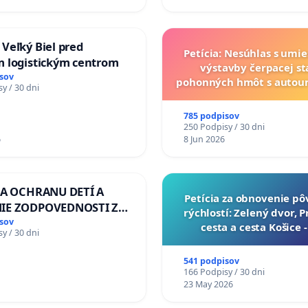
Slovensku
Veľký Biel pred
Petícia: Nesúhlas s umi
 logistickým centrom
výstavby čerpacej st
sov
pohonných hmôt s auto
y / 30 dni
v lokalite PROMCEN, Ch
Grob - Čierna Vo
785 podpisov
250 Podpisy / 30 dni
6
8 Jun 2026
ZA OCHRANU DETÍ A
​Petícia za obnovenie p
IE ZODPOVEDNOSTI ZA
rýchlostí: Zelený dvor, 
NÚ NEČINNOSŤ A
sov
cesta a cesta Košice 
y / 30 dni
E ŠTÁTU
541 podpisov
166 Podpisy / 30 dni
23 May 2026