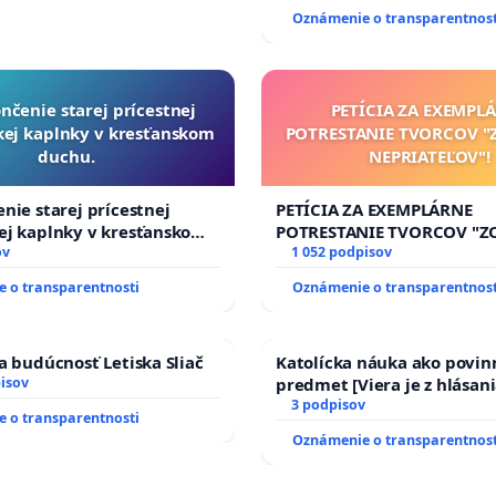
Oznámenie o transparentnost
nčenie starej prícestnej
PETÍCIA ZA EXEMPL
ej kaplnky v kresťanskom
POTRESTANIE TVORCOV 
duchu.
NEPRIATEĽOV"!
nie starej prícestnej
PETÍCIA ZA EXEMPLÁRNE
ej kaplnky v kresťanskom
POTRESTANIE TVORCOV "
ov
NEPRIATEĽOV"!
1 052 podpisov
 o transparentnosti
Oznámenie o transparentnost
a budúcnosť Letiska Sliač
Katolícka náuka ako povin
isov
predmet [Viera je z hlásani
17)]
3 podpisov
 o transparentnosti
Oznámenie o transparentnost