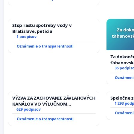
Stop rastu spotreby vody v
Za doko
Bratislave, peticia
ťahanovsk
1 podpisov
Oznámenie o transparentnosti
Za dokonče
ťahanovsk
duchu.
35 podpis
Oznámenie
VÝZVA ZA ZACHOVANIE ZÁVLAHOVÝCH
Spoločne z
KANÁLOV VO VÝLUČNOM
1 293 podp
VLASTNÍCTVE A POD KONTROLOU
629 podpisov
Oznámenie
SLOVENSKEJ REPUBLIKY & žiadosť na
Oznámenie o transparentnosti
riešenie zanedbaného stavu
závlahových a odvodňovacích
kanálov na Slovensku