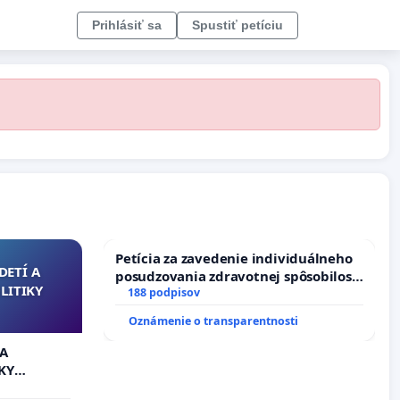
Prihlásiť sa
Spustiť petíciu
Petícia za zavedenie individuálneho
DETÍ A
posudzovania zdravotnej spôsobilosti
LITIKY
osôb s diabetom 1. a 2. typu pri
188 podpisov
prijímaní do Policajného zboru SR
Oznámenie o transparentnosti
 A
KY