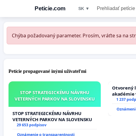
Peticie.com
Prehliadať petície
SK ▼
Chýba požadovaný parameter. Prosím, vráťte sa na str
Petície propagované inými užívateľmi
Otvorený l
STOP STRATEGICKÉMU NÁVRHU
akadémie v
VETERNÝCH PARKOV NA SLOVENSKU
Slovenska
1 237 podp
Oznámenie
STOP STRATEGICKÉMU NÁVRHU
VETERNÝCH PARKOV NA SLOVENSKU
29 653 podpisov
Oznámenie o transparentnosti