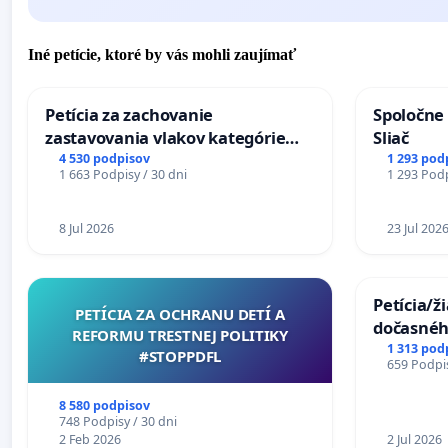
Iné petície, ktoré by vás mohli zaujímať
Petícia za zachovanie
Spoločne 
zastavovania vlakov kategórie
Sliač
Expres (Ex) TATRAN v železničnej
4 530 podpisov
1 293 pod
1 663 Podpisy / 30 dni
1 293 Podp
stanici Púchov
8 Jul 2026
23 Jul 202
Petícia/ž
PETÍCIA ZA OCHRANU DETÍ A
dočasné
REFORMU TRESTNEJ POLITIKY
premoste
1 313 pod
#STOPPDFL
659 Podpis
uzávery 
Komárne
8 580 podpisov
748 Podpisy / 30 dni
2 Feb 2026
2 Jul 2026