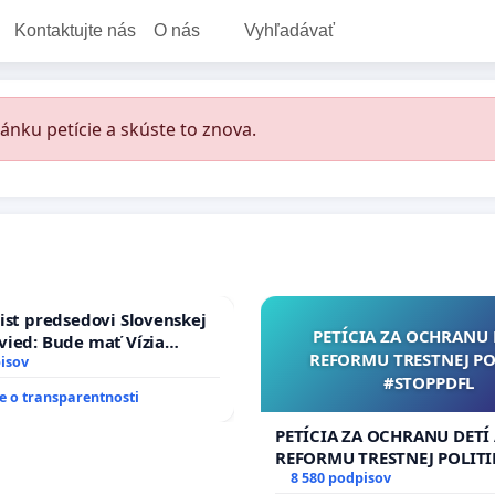
Kontaktujte nás
O nás
Vyhľadávať
ánku petície a skúste to znova.
ist predsedovi Slovenskej
PETÍCIA ZA OCHRANU 
ied: Bude mať Vízia
REFORMU TRESTNEJ PO
 2040 mravnú chrbticu?
isov
#STOPPDFL
 o transparentnosti
PETÍCIA ZA OCHRANU DETÍ
REFORMU TRESTNEJ POLITI
#STOPPDFL
8 580 podpisov