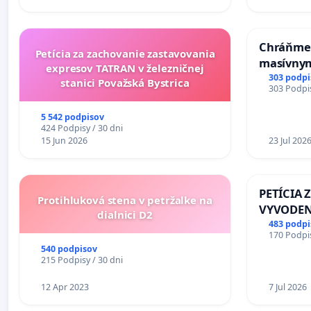
Chráňme 
Petícia za zachovanie zastavovania
masívnym
expresov TATRAN v železničnej
303 podpi
stanici Považská Bystrica
303 Podpis
5 542 podpisov
424 Podpisy / 30 dni
15 Jun 2026
23 Jul 202
PETÍCIA 
Protihluková stena v petržalke na
VYVODEN
dialnici D2
DLHOROČ
483 podpi
170 Podpis
ZLYHANI
540 podpisov
215 Podpisy / 30 dni
12 Apr 2023
7 Jul 2026