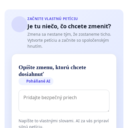
ZAČNITE VLASTNÚ PETÍCIU
Je tu niečo, čo chcete zmeniť?
Zmena sa nestane tým, že zostaneme ticho.
Vytvorte petíciu a začnite so spoločenským
hnutím.
Opíšte zmenu, ktorú chcete
dosiahnuť
Poháňané AI
Napíšte to vlastnými slovami. AI za vás pripraví
silnú petíciu.