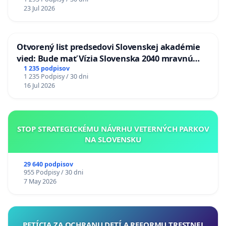
23 Jul 2026
Otvorený list predsedovi Slovenskej akadémie
vied: Bude mať Vízia Slovenska 2040 mravnú
chrbticu?
1 235 podpisov
1 235 Podpisy / 30 dni
16 Jul 2026
STOP STRATEGICKÉMU NÁVRHU VETERNÝCH PARKOV
NA SLOVENSKU
29 640 podpisov
955 Podpisy / 30 dni
7 May 2026
PETÍCIA ZA OCHRANU DETÍ A REFORMU TRESTNEJ