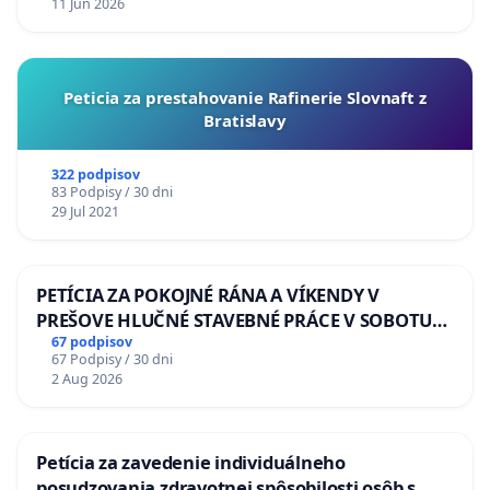
11 Jun 2026
Peticia za prestahovanie Rafinerie Slovnaft z
Bratislavy
322 podpisov
83 Podpisy / 30 dni
29 Jul 2021
PETÍCIA ZA POKOJNÉ RÁNA A VÍKENDY V
PREŠOVE HLUČNÉ STAVEBNÉ PRÁCE V SOBOTU
LEN OD 9.00 DO 13.00 HOD., CEZ PRACOVNÝ
67 podpisov
67 Podpisy / 30 dni
TÝŽDEŇ CIEĽ 8.00 – 18.00 HOD. A PRAVIDELNÁ
2 Aug 2026
KONTROLA STAVBY C-AREA NA
ĎUMBIERSKEJ/MAGU
Petícia za zavedenie individuálneho
posudzovania zdravotnej spôsobilosti osôb s