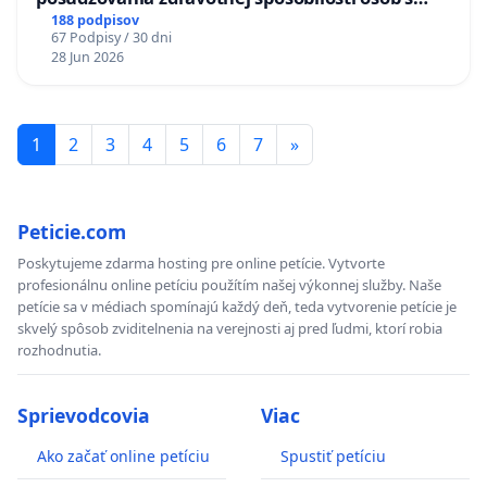
diabetom 1. a 2. typu pri prijímaní do
188 podpisov
67 Podpisy / 30 dni
Policajného zboru SR
28 Jun 2026
1
2
3
4
5
6
7
»
Peticie.com
Poskytujeme zdarma hosting pre online petície. Vytvorte
profesionálnu online petíciu použítím našej výkonnej služby. Naše
petície sa v médiach spomínajú každý deň, teda vytvorenie petície je
skvelý spôsob zviditelnenia na verejnosti aj pred ľudmi, ktorí robia
rozhodnutia.
Sprievodcovia
Viac
Ako začať online petíciu
Spustiť petíciu