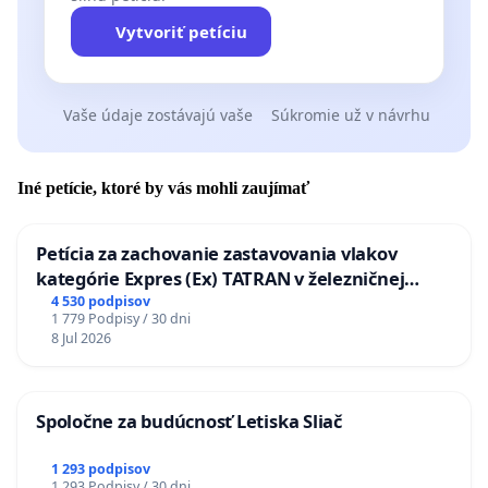
Vytvoriť petíciu
Vaše údaje zostávajú vaše
Súkromie už v návrhu
Iné petície, ktoré by vás mohli zaujímať
Petícia za zachovanie zastavovania vlakov
kategórie Expres (Ex) TATRAN v železničnej
stanici Púchov
4 530 podpisov
1 779 Podpisy / 30 dni
8 Jul 2026
Spoločne za budúcnosť Letiska Sliač
1 293 podpisov
1 293 Podpisy / 30 dni