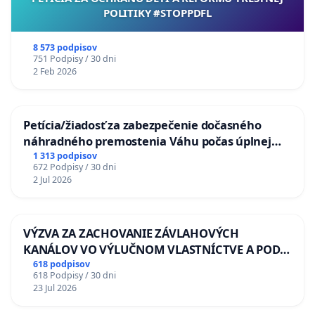
POLITIKY #STOPPDFL
8 573 podpisov
751 Podpisy / 30 dni
2 Feb 2026
Petícia/žiadosť za zabezpečenie dočasného
náhradného premostenia Váhu počas úplnej
uzávery Vážskeho mosta v Komárne
1 313 podpisov
672 Podpisy / 30 dni
2 Jul 2026
VÝZVA ZA ZACHOVANIE ZÁVLAHOVÝCH
KANÁLOV VO VÝLUČNOM VLASTNÍCTVE A POD
KONTROLOU SLOVENSKEJ REPUBLIKY & žiadosť
618 podpisov
618 Podpisy / 30 dni
na riešenie zanedbaného stavu závlahových a
23 Jul 2026
odvodňovacích kanálov na Slovensku