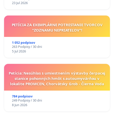
23 Jul 2026
PETÍCIA ZA EXEMPLÁRNE POTRESTANIE TVORCOV
"ZOZNAMU NEPRIATEĽOV"!
1 052 podpisov
263 Podpisy / 30 dni
5 Jul 2026
Petícia: Nesúhlas s umiestnením výstavby čerpacej
stanice pohonných hmôt s autoumyvárňou v
lokalite PROMCEN, Chorvátsky Grob - Čierna Voda
784 podpisov
249 Podpisy / 30 dni
8 Jun 2026