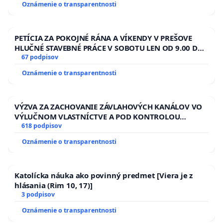
Oznámenie o transparentnosti
PETÍCIA ZA POKOJNÉ RÁNA A VÍKENDY V PREŠOVE
HLUČNÉ STAVEBNÉ PRÁCE V SOBOTU LEN OD 9.00 DO
13.00 HOD., CEZ PRACOVNÝ TÝŽDEŇ CIEĽ 8.00 – 18.00
67 podpisov
HOD. A PRAVIDELNÁ KONTROLA STAVBY C-AREA NA
Oznámenie o transparentnosti
ĎUMBIERSKEJ/MAGU
VÝZVA ZA ZACHOVANIE ZÁVLAHOVÝCH KANÁLOV VO
VÝLUČNOM VLASTNÍCTVE A POD KONTROLOU
SLOVENSKEJ REPUBLIKY & žiadosť na riešenie
618 podpisov
zanedbaného stavu závlahových a odvodňovacích
Oznámenie o transparentnosti
kanálov na Slovensku
Katolícka náuka ako povinný predmet [Viera je z
hlásania (Rim 10, 17)]
3 podpisov
Oznámenie o transparentnosti