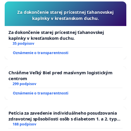
Za dokončenie starej prícestnej ťahanovskej
kaplnky v kresťanskom duchu.
Za dokončenie starej prícestnej ťahanovskej
kaplnky v kresťanskom duchu.
35 podpisov
Oznámenie o transparentnosti
Chráňme Veľký Biel pred masívnym logistickým
centrom
299 podpisov
Oznámenie o transparentnosti
Petícia za zavedenie individuálneho posudzovania
zdravotnej spôsobilosti osôb s diabetom 1. a 2. typu
pri prijímaní do Policajného zboru SR
188 podpisov