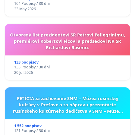
164 Podpisy / 30 dni
23 May 2026
Otvorený list prezidentovi SR Petrovi Pellegrinimu,
premiérovi Robertovi Ficovi a predsedovi NR SR
Richardovi Rašimu.
133 podpisov
133 Podpisy / 30 dni
20 Jul 2026
PETÍCIA za zachovanie SNM – Múzea rusínskej
kultúry v Prešove a za nápravu prezentácie
rusínskeho kultúrneho dedičstva v SNM – Múzeu
ukrajinskej kultúry vo Svidníku
1 552 podpisov
121 Podpisy / 30 dni