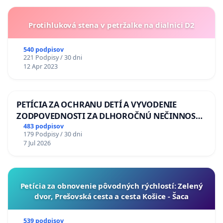
Protihluková stena v petržalke na dialnici D2
540 podpisov
221 Podpisy / 30 dni
12 Apr 2023
PETÍCIA ZA OCHRANU DETÍ A VYVODENIE
ZODPOVEDNOSTI ZA DLHOROČNÚ NEČINNOSŤ
A ZLYHANIE ŠTÁTU
483 podpisov
179 Podpisy / 30 dni
7 Jul 2026
​Petícia za obnovenie pôvodných rýchlostí: Zelený
dvor, Prešovská cesta a cesta Košice - Šaca
539 podpisov