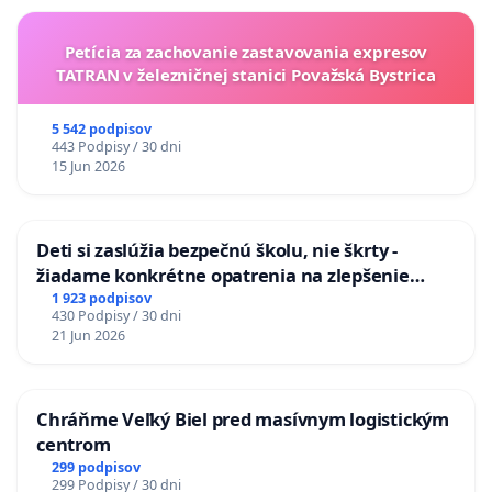
Petícia za zachovanie zastavovania expresov
TATRAN v železničnej stanici Považská Bystrica
5 542 podpisov
443 Podpisy / 30 dni
15 Jun 2026
Deti si zaslúžia bezpečnú školu, nie škrty -
žiadame konkrétne opatrenia na zlepšenie
situácie v školstve
1 923 podpisov
430 Podpisy / 30 dni
21 Jun 2026
Chráňme Veľký Biel pred masívnym logistickým
centrom
299 podpisov
299 Podpisy / 30 dni