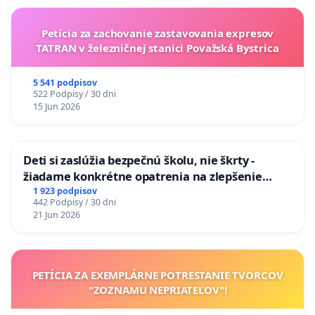
Petícia za zachovanie zastavovania expresov
TATRAN v železničnej stanici Považská Bystrica
5 541 podpisov
522 Podpisy / 30 dni
15 Jun 2026
Deti si zaslúžia bezpečnú školu, nie škrty -
žiadame konkrétne opatrenia na zlepšenie
situácie v školstve
1 923 podpisov
442 Podpisy / 30 dni
21 Jun 2026
PETÍCIA ZA EXEMPLÁRNE POTRESTANIE TVORCOV
"ZOZNAMU NEPRIATEĽOV"!