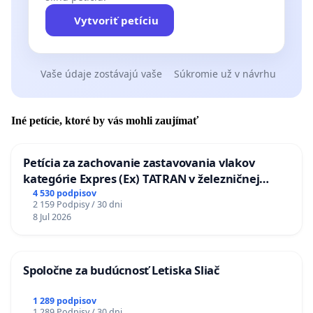
Vytvoriť petíciu
Vaše údaje zostávajú vaše
Súkromie už v návrhu
Iné petície, ktoré by vás mohli zaujímať
Petícia za zachovanie zastavovania vlakov
kategórie Expres (Ex) TATRAN v železničnej
stanici Púchov
4 530 podpisov
2 159 Podpisy / 30 dni
8 Jul 2026
Spoločne za budúcnosť Letiska Sliač
1 289 podpisov
1 289 Podpisy / 30 dni