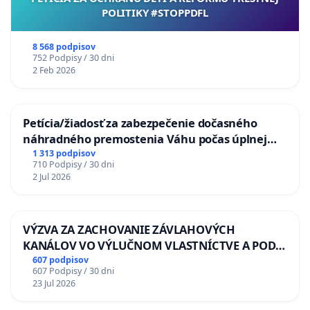
POLITIKY #STOPPDFL
8 568 podpisov
752 Podpisy / 30 dni
2 Feb 2026
Petícia/žiadosť za zabezpečenie dočasného
náhradného premostenia Váhu počas úplnej
uzávery Vážskeho mosta v Komárne
1 313 podpisov
710 Podpisy / 30 dni
2 Jul 2026
VÝZVA ZA ZACHOVANIE ZÁVLAHOVÝCH
KANÁLOV VO VÝLUČNOM VLASTNÍCTVE A POD
KONTROLOU SLOVENSKEJ REPUBLIKY & žiadosť
607 podpisov
607 Podpisy / 30 dni
na riešenie zanedbaného stavu závlahových a
23 Jul 2026
odvodňovacích kanálov na Slovensku