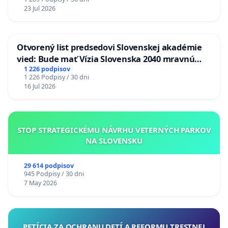
23 Jul 2026
Otvorený list predsedovi Slovenskej akadémie
vied: Bude mať Vízia Slovenska 2040 mravnú
chrbticu?
1 226 podpisov
1 226 Podpisy / 30 dni
16 Jul 2026
STOP STRATEGICKÉMU NÁVRHU VETERNÝCH PARKOV
NA SLOVENSKU
29 614 podpisov
945 Podpisy / 30 dni
7 May 2026
PETÍCIA ZA OCHRANU DETÍ A REFORMU TRESTNEJ