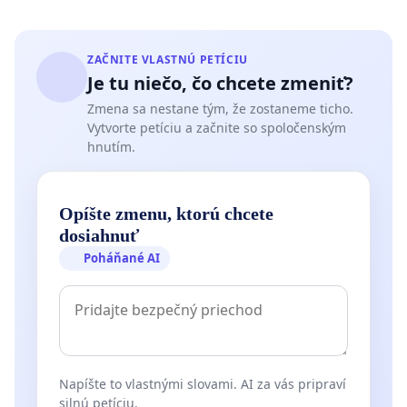
ZAČNITE VLASTNÚ PETÍCIU
Je tu niečo, čo chcete zmeniť?
Zmena sa nestane tým, že zostaneme ticho.
Vytvorte petíciu a začnite so spoločenským
hnutím.
Opíšte zmenu, ktorú chcete
dosiahnuť
Poháňané AI
Napíšte to vlastnými slovami. AI za vás pripraví
silnú petíciu.