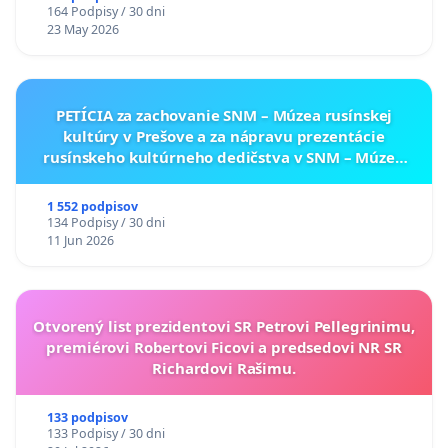
164 Podpisy / 30 dni
23 May 2026
PETÍCIA za zachovanie SNM – Múzea rusínskej
kultúry v Prešove a za nápravu prezentácie
rusínskeho kultúrneho dedičstva v SNM – Múzeu
ukrajinskej kultúry vo Svidníku
1 552 podpisov
134 Podpisy / 30 dni
11 Jun 2026
Otvorený list prezidentovi SR Petrovi Pellegrinimu,
premiérovi Robertovi Ficovi a predsedovi NR SR
Richardovi Rašimu.
133 podpisov
133 Podpisy / 30 dni