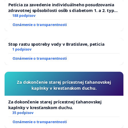
Petícia za zavedenie individuálneho posudzovania
zdravotnej spôsobilosti osôb s diabetom 1. a 2. typu
pri prijímaní do Policajného zboru SR
188 podpisov
Oznámenie o transparentnosti
Stop rastu spotreby vody v Bratislave, peticia
1 podpisov
Oznámenie o transparentnosti
Za dokončenie starej prícestnej ťahanovskej
kaplnky v kresťanskom duchu.
Za dokončenie starej prícestnej ťahanovskej
kaplnky v kresťanskom duchu.
35 podpisov
Oznámenie o transparentnosti