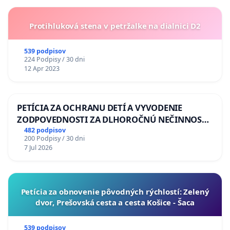
Protihluková stena v petržalke na dialnici D2
539 podpisov
224 Podpisy / 30 dni
12 Apr 2023
PETÍCIA ZA OCHRANU DETÍ A VYVODENIE
ZODPOVEDNOSTI ZA DLHOROČNÚ NEČINNOSŤ
A ZLYHANIE ŠTÁTU
482 podpisov
200 Podpisy / 30 dni
7 Jul 2026
​Petícia za obnovenie pôvodných rýchlostí: Zelený
dvor, Prešovská cesta a cesta Košice - Šaca
539 podpisov