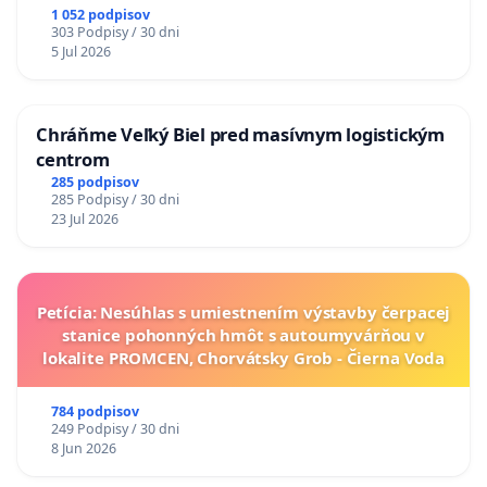
1 052 podpisov
303 Podpisy / 30 dni
5 Jul 2026
Chráňme Veľký Biel pred masívnym logistickým
centrom
285 podpisov
285 Podpisy / 30 dni
23 Jul 2026
Petícia: Nesúhlas s umiestnením výstavby čerpacej
stanice pohonných hmôt s autoumyvárňou v
lokalite PROMCEN, Chorvátsky Grob - Čierna Voda
784 podpisov
249 Podpisy / 30 dni
8 Jun 2026