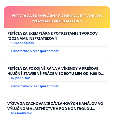
PETÍCIA ZA EXEMPLÁRNE POTRESTANIE TVORCOV
"ZOZNAMU NEPRIATEĽOV"!
PETÍCIA ZA EXEMPLÁRNE POTRESTANIE TVORCOV
"ZOZNAMU NEPRIATEĽOV"!
1 052 podpisov
Oznámenie o transparentnosti
PETÍCIA ZA POKOJNÉ RÁNA A VÍKENDY V PREŠOVE
HLUČNÉ STAVEBNÉ PRÁCE V SOBOTU LEN OD 9.00 DO
13.00 HOD., CEZ PRACOVNÝ TÝŽDEŇ CIEĽ 8.00 – 18.00
67 podpisov
HOD. A PRAVIDELNÁ KONTROLA STAVBY C-AREA NA
Oznámenie o transparentnosti
ĎUMBIERSKEJ/MAGU
VÝZVA ZA ZACHOVANIE ZÁVLAHOVÝCH KANÁLOV VO
VÝLUČNOM VLASTNÍCTVE A POD KONTROLOU
SLOVENSKEJ REPUBLIKY & žiadosť na riešenie
607 podpisov