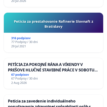
20 Jul 2026
Peticia za prestahovanie Rafinerie Slovnaft z
Bratislavy
316 podpisov
77 Podpisy / 30 dni
29 Jul 2021
PETÍCIA ZA POKOJNÉ RÁNA A VÍKENDY V
PREŠOVE HLUČNÉ STAVEBNÉ PRÁCE V SOBOTU
LEN OD 9.00 DO 13.00 HOD., CEZ PRACOVNÝ
67 podpisov
67 Podpisy / 30 dni
TÝŽDEŇ CIEĽ 8.00 – 18.00 HOD. A PRAVIDELNÁ
2 Aug 2026
KONTROLA STAVBY C-AREA NA
ĎUMBIERSKEJ/MAGU
Petícia za zavedenie individuálneho
posudzovania zdravotnej spôsobilosti osôb s