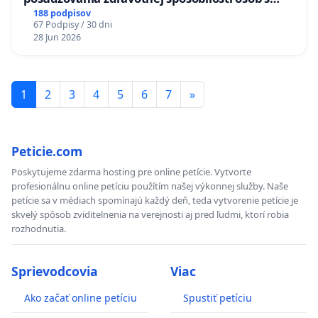
diabetom 1. a 2. typu pri prijímaní do
188 podpisov
67 Podpisy / 30 dni
Policajného zboru SR
28 Jun 2026
1
2
3
4
5
6
7
»
Peticie.com
Poskytujeme zdarma hosting pre online petície. Vytvorte
profesionálnu online petíciu použítím našej výkonnej služby. Naše
petície sa v médiach spomínajú každý deň, teda vytvorenie petície je
skvelý spôsob zviditelnenia na verejnosti aj pred ľudmi, ktorí robia
rozhodnutia.
Sprievodcovia
Viac
Ako začať online petíciu
Spustiť petíciu