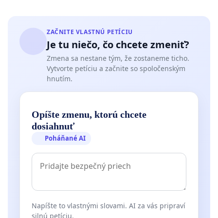
ZAČNITE VLASTNÚ PETÍCIU
Je tu niečo, čo chcete zmeniť?
Zmena sa nestane tým, že zostaneme ticho.
Vytvorte petíciu a začnite so spoločenským
hnutím.
Opíšte zmenu, ktorú chcete
dosiahnuť
Poháňané AI
Napíšte to vlastnými slovami. AI za vás pripraví
silnú petíciu.