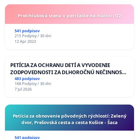
Protihluková stena v petržalke na dialnici D2
541 podpisov
215 Podpisy / 30 dni
12 Apr 2023
PETÍCIA ZA OCHRANU DETÍ A VYVODENIE
ZODPOVEDNOSTI ZA DLHOROČNÚ NEČINNOSŤ
A ZLYHANIE ŠTÁTU
483 podpisov
168 Podpisy / 30 dni
7 Jul 2026
​Petícia za obnovenie pôvodných rýchlostí: Zelený
dvor, Prešovská cesta a cesta Košice - Šaca
541 podpisov