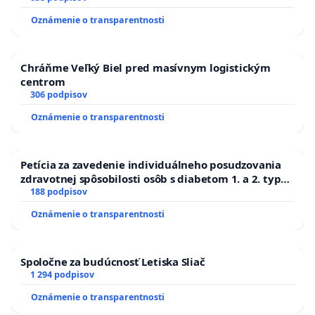
zanedbaného stavu závlahových a odvodňovacích
Oznámenie o transparentnosti
kanálov na Slovensku
Chráňme Veľký Biel pred masívnym logistickým
centrom
306 podpisov
Oznámenie o transparentnosti
Petícia za zavedenie individuálneho posudzovania
zdravotnej spôsobilosti osôb s diabetom 1. a 2. typu
pri prijímaní do Policajného zboru SR
188 podpisov
Oznámenie o transparentnosti
Spoločne za budúcnosť Letiska Sliač
1 294 podpisov
Oznámenie o transparentnosti