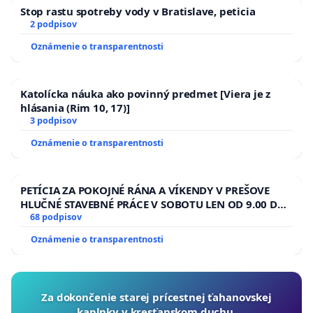
Stop rastu spotreby vody v Bratislave, peticia
2 podpisov
Oznámenie o transparentnosti
Katolícka náuka ako povinný predmet [Viera je z
hlásania (Rim 10, 17)]
3 podpisov
Oznámenie o transparentnosti
PETÍCIA ZA POKOJNÉ RÁNA A VÍKENDY V PREŠOVE
HLUČNÉ STAVEBNÉ PRÁCE V SOBOTU LEN OD 9.00 DO
13.00 HOD., CEZ PRACOVNÝ TÝŽDEŇ CIEĽ 8.00 – 18.00
68 podpisov
HOD. A PRAVIDELNÁ KONTROLA STAVBY C-AREA NA
Oznámenie o transparentnosti
ĎUMBIERSKEJ/MAGU
Za dokončenie starej prícestnej ťahanovskej
kaplnky v kresťanskom duchu.