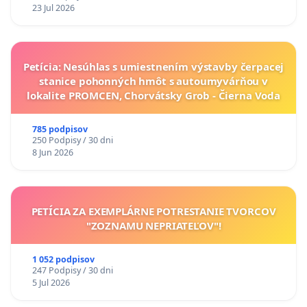
23 Jul 2026
Petícia: Nesúhlas s umiestnením výstavby čerpacej
stanice pohonných hmôt s autoumyvárňou v
lokalite PROMCEN, Chorvátsky Grob - Čierna Voda
785 podpisov
250 Podpisy / 30 dni
8 Jun 2026
PETÍCIA ZA EXEMPLÁRNE POTRESTANIE TVORCOV
"ZOZNAMU NEPRIATEĽOV"!
1 052 podpisov
247 Podpisy / 30 dni
5 Jul 2026