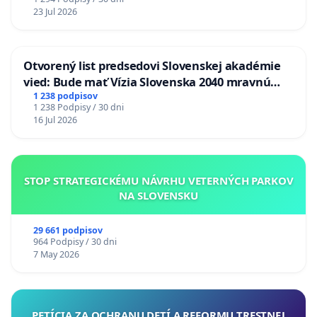
23 Jul 2026
Otvorený list predsedovi Slovenskej akadémie
vied: Bude mať Vízia Slovenska 2040 mravnú
chrbticu?
1 238 podpisov
1 238 Podpisy / 30 dni
16 Jul 2026
STOP STRATEGICKÉMU NÁVRHU VETERNÝCH PARKOV
NA SLOVENSKU
29 661 podpisov
964 Podpisy / 30 dni
7 May 2026
PETÍCIA ZA OCHRANU DETÍ A REFORMU TRESTNEJ