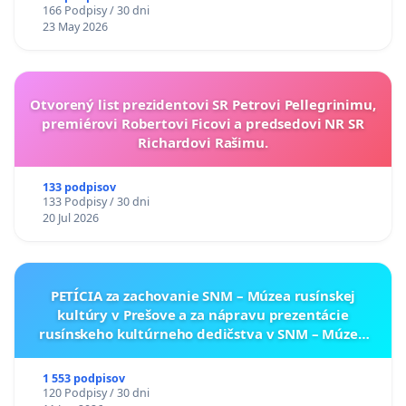
166 Podpisy / 30 dni
23 May 2026
Otvorený list prezidentovi SR Petrovi Pellegrinimu,
premiérovi Robertovi Ficovi a predsedovi NR SR
Richardovi Rašimu.
133 podpisov
133 Podpisy / 30 dni
20 Jul 2026
PETÍCIA za zachovanie SNM – Múzea rusínskej
kultúry v Prešove a za nápravu prezentácie
rusínskeho kultúrneho dedičstva v SNM – Múzeu
ukrajinskej kultúry vo Svidníku
1 553 podpisov
120 Podpisy / 30 dni