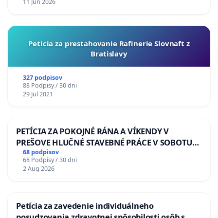
11 Jun 2026
Peticia za prestahovanie Rafinerie Slovnaft z
Bratislavy
327 podpisov
88 Podpisy / 30 dni
29 Jul 2021
PETÍCIA ZA POKOJNÉ RÁNA A VÍKENDY V
PREŠOVE HLUČNÉ STAVEBNÉ PRÁCE V SOBOTU
LEN OD 9.00 DO 13.00 HOD., CEZ PRACOVNÝ
68 podpisov
68 Podpisy / 30 dni
TÝŽDEŇ CIEĽ 8.00 – 18.00 HOD. A PRAVIDELNÁ
2 Aug 2026
KONTROLA STAVBY C-AREA NA
ĎUMBIERSKEJ/MAGU
Petícia za zavedenie individuálneho
posudzovania zdravotnej spôsobilosti osôb s