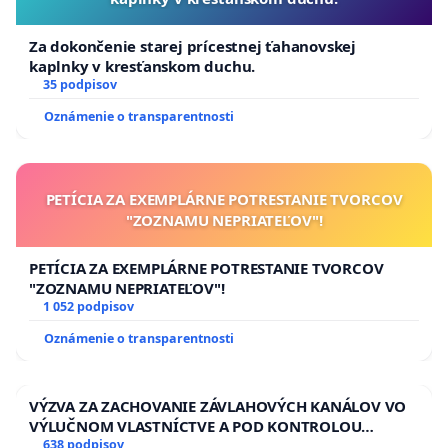
Za dokončenie starej prícestnej ťahanovskej
kaplnky v kresťanskom duchu.
35 podpisov
Oznámenie o transparentnosti
PETÍCIA ZA EXEMPLÁRNE POTRESTANIE TVORCOV
"ZOZNAMU NEPRIATEĽOV"!
PETÍCIA ZA EXEMPLÁRNE POTRESTANIE TVORCOV
"ZOZNAMU NEPRIATEĽOV"!
1 052 podpisov
Oznámenie o transparentnosti
VÝZVA ZA ZACHOVANIE ZÁVLAHOVÝCH KANÁLOV VO
VÝLUČNOM VLASTNÍCTVE A POD KONTROLOU
SLOVENSKEJ REPUBLIKY & žiadosť na riešenie
638 podpisov