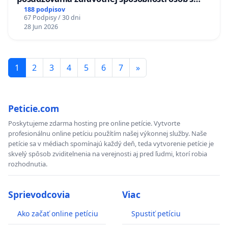
diabetom 1. a 2. typu pri prijímaní do
188 podpisov
67 Podpisy / 30 dni
Policajného zboru SR
28 Jun 2026
1
2
3
4
5
6
7
»
Peticie.com
Poskytujeme zdarma hosting pre online petície. Vytvorte
profesionálnu online petíciu použítím našej výkonnej služby. Naše
petície sa v médiach spomínajú každý deň, teda vytvorenie petície je
skvelý spôsob zviditelnenia na verejnosti aj pred ľudmi, ktorí robia
rozhodnutia.
Sprievodcovia
Viac
Ako začať online petíciu
Spustiť petíciu