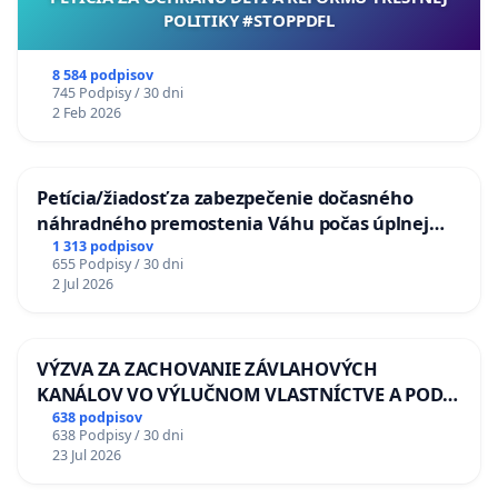
POLITIKY #STOPPDFL
8 584 podpisov
745 Podpisy / 30 dni
2 Feb 2026
Petícia/žiadosť za zabezpečenie dočasného
náhradného premostenia Váhu počas úplnej
uzávery Vážskeho mosta v Komárne
1 313 podpisov
655 Podpisy / 30 dni
2 Jul 2026
VÝZVA ZA ZACHOVANIE ZÁVLAHOVÝCH
KANÁLOV VO VÝLUČNOM VLASTNÍCTVE A POD
KONTROLOU SLOVENSKEJ REPUBLIKY & žiadosť
638 podpisov
638 Podpisy / 30 dni
na riešenie zanedbaného stavu závlahových a
23 Jul 2026
odvodňovacích kanálov na Slovensku