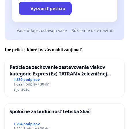
Vytvoriť petíciu
Vaše údaje zostávajú vaše
Súkromie už v návrhu
Iné petície, ktoré by vás mohli zaujímať
Petícia za zachovanie zastavovania vlakov
kategórie Expres (Ex) TATRAN v železničnej
stanici Púchov
4 530 podpisov
1 622 Podpisy / 30 dni
8 Jul 2026
Spoločne za budúcnosť Letiska Sliač
1 294 podpisov
1 294 Podpisy / 30 dni