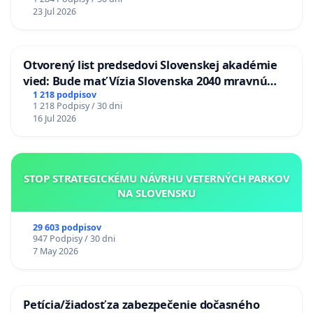
23 Jul 2026
Otvorený list predsedovi Slovenskej akadémie
vied: Bude mať Vízia Slovenska 2040 mravnú
chrbticu?
1 218 podpisov
1 218 Podpisy / 30 dni
16 Jul 2026
STOP STRATEGICKÉMU NÁVRHU VETERNÝCH PARKOV
NA SLOVENSKU
29 603 podpisov
947 Podpisy / 30 dni
7 May 2026
Petícia/žiadosť za zabezpečenie dočasného