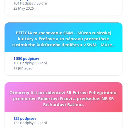
164 Podpisy / 30 dni
23 May 2026
PETÍCIA za zachovanie SNM – Múzea rusínskej
kultúry v Prešove a za nápravu prezentácie
rusínskeho kultúrneho dedičstva v SNM – Múzeu
ukrajinskej kultúry vo Svidníku
1 550 podpisov
158 Podpisy / 30 dni
11 Jun 2026
Otvorený list prezidentovi SR Petrovi Pellegrinimu,
premiérovi Robertovi Ficovi a predsedovi NR SR
Richardovi Rašimu.
133 podpisov
133 Podpisy / 30 dni