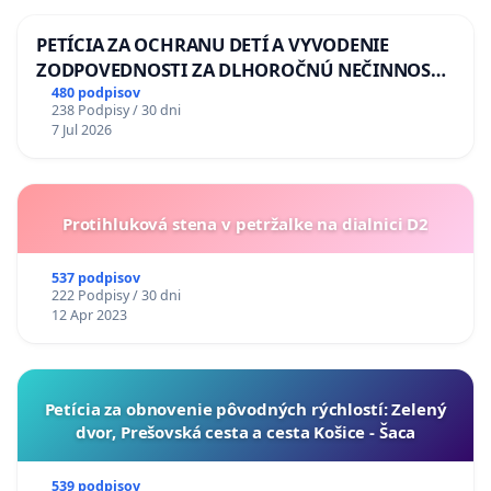
PETÍCIA ZA OCHRANU DETÍ A VYVODENIE
ZODPOVEDNOSTI ZA DLHOROČNÚ NEČINNOSŤ
A ZLYHANIE ŠTÁTU
480 podpisov
238 Podpisy / 30 dni
7 Jul 2026
Protihluková stena v petržalke na dialnici D2
537 podpisov
222 Podpisy / 30 dni
12 Apr 2023
​Petícia za obnovenie pôvodných rýchlostí: Zelený
dvor, Prešovská cesta a cesta Košice - Šaca
539 podpisov