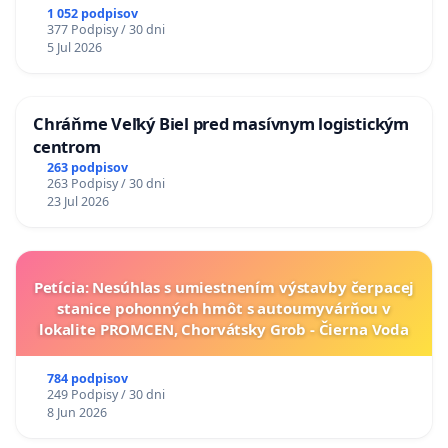
1 052 podpisov
377 Podpisy / 30 dni
5 Jul 2026
Chráňme Veľký Biel pred masívnym logistickým
centrom
263 podpisov
263 Podpisy / 30 dni
23 Jul 2026
Petícia: Nesúhlas s umiestnením výstavby čerpacej
stanice pohonných hmôt s autoumyvárňou v
lokalite PROMCEN, Chorvátsky Grob - Čierna Voda
784 podpisov
249 Podpisy / 30 dni
8 Jun 2026