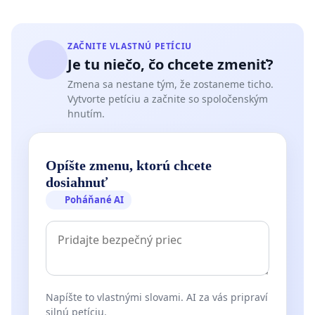
ZAČNITE VLASTNÚ PETÍCIU
Je tu niečo, čo chcete zmeniť?
Zmena sa nestane tým, že zostaneme ticho.
Vytvorte petíciu a začnite so spoločenským
hnutím.
Opíšte zmenu, ktorú chcete
dosiahnuť
Poháňané AI
Napíšte to vlastnými slovami. AI za vás pripraví
silnú petíciu.