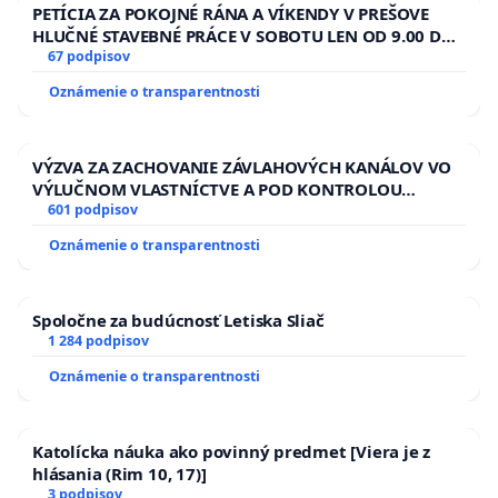
PETÍCIA ZA POKOJNÉ RÁNA A VÍKENDY V PREŠOVE
HLUČNÉ STAVEBNÉ PRÁCE V SOBOTU LEN OD 9.00 DO
13.00 HOD., CEZ PRACOVNÝ TÝŽDEŇ CIEĽ 8.00 – 18.00
67 podpisov
HOD. A PRAVIDELNÁ KONTROLA STAVBY C-AREA NA
Oznámenie o transparentnosti
ĎUMBIERSKEJ/MAGU
VÝZVA ZA ZACHOVANIE ZÁVLAHOVÝCH KANÁLOV VO
VÝLUČNOM VLASTNÍCTVE A POD KONTROLOU
SLOVENSKEJ REPUBLIKY & žiadosť na riešenie
601 podpisov
zanedbaného stavu závlahových a odvodňovacích
Oznámenie o transparentnosti
kanálov na Slovensku
Spoločne za budúcnosť Letiska Sliač
1 284 podpisov
Oznámenie o transparentnosti
Katolícka náuka ako povinný predmet [Viera je z
hlásania (Rim 10, 17)]
3 podpisov