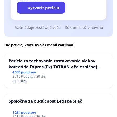
Vytvoriť petíciu
Vaše údaje zostávajú vaše
Súkromie už v návrhu
Iné petície, ktoré by vás mohli zaujímať
Petícia za zachovanie zastavovania vlakov
kategórie Expres (Ex) TATRAN v železničnej
stanici Púchov
4 530 podpisov
2 710 Podpisy / 30 dni
8 Jul 2026
Spoločne za budúcnosť Letiska Sliač
1 284 podpisov
1 284 Podpisy / 30 dni