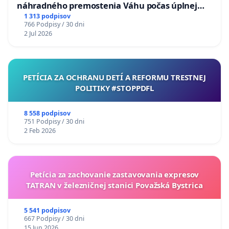
náhradného premostenia Váhu počas úplnej
uzávery Vážskeho mosta v Komárne
1 313 podpisov
766 Podpisy / 30 dni
2 Jul 2026
PETÍCIA ZA OCHRANU DETÍ A REFORMU TRESTNEJ
POLITIKY #STOPPDFL
8 558 podpisov
751 Podpisy / 30 dni
2 Feb 2026
Petícia za zachovanie zastavovania expresov
TATRAN v železničnej stanici Považská Bystrica
5 541 podpisov
667 Podpisy / 30 dni
15 Jun 2026