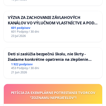
VÝZVA ZA ZACHOVANIE ZÁVLAHOVÝCH
KANÁLOV VO VÝLUČNOM VLASTNÍCTVE A POD
KONTROLOU SLOVENSKEJ REPUBLIKY & žiadosť
601 podpisov
601 Podpisy / 30 dni
na riešenie zanedbaného stavu závlahových a
23 Jul 2026
odvodňovacích kanálov na Slovensku
Deti si zaslúžia bezpečnú školu, nie škrty -
žiadame konkrétne opatrenia na zlepšenie
situácie v školstve
1 922 podpisov
453 Podpisy / 30 dni
21 Jun 2026
PETÍCIA ZA EXEMPLÁRNE POTRESTANIE TVORCOV
"ZOZNAMU NEPRIATEĽOV"!