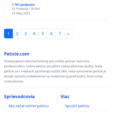
1 701 podpisov
63 Podpisy / 30 dni
25 May 2025
1
2
3
4
5
6
7
»
Peticie.com
Poskytujeme zdarma hosting pre online petície. Vytvorte
profesionálnu online petíciu použítím našej výkonnej služby. Naše
petície sa v médiach spomínajú každý deň, teda vytvorenie petície je
skvelý spôsob zviditelnenia na verejnosti aj pred ľudmi, ktorí robia
rozhodnutia.
Sprievodcovia
Viac
Ako začať online petíciu
Spustiť petíciu