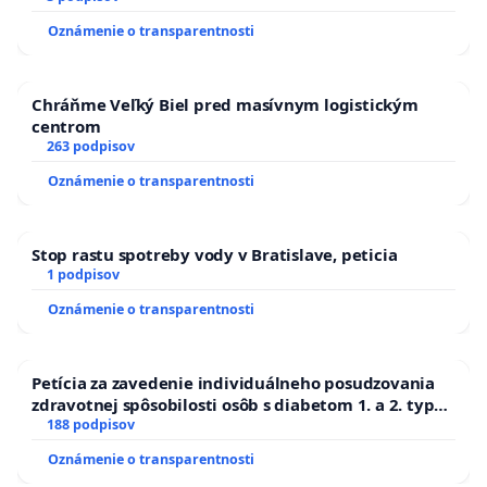
Oznámenie o transparentnosti
Chráňme Veľký Biel pred masívnym logistickým
centrom
263 podpisov
Oznámenie o transparentnosti
Stop rastu spotreby vody v Bratislave, peticia
1 podpisov
Oznámenie o transparentnosti
Petícia za zavedenie individuálneho posudzovania
zdravotnej spôsobilosti osôb s diabetom 1. a 2. typu
pri prijímaní do Policajného zboru SR
188 podpisov
Oznámenie o transparentnosti