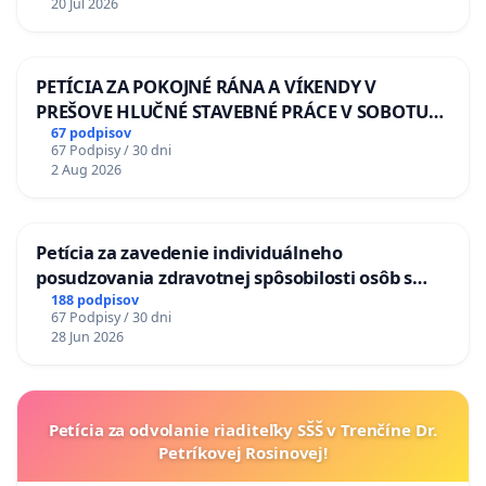
20 Jul 2026
PETÍCIA ZA POKOJNÉ RÁNA A VÍKENDY V
PREŠOVE HLUČNÉ STAVEBNÉ PRÁCE V SOBOTU
LEN OD 9.00 DO 13.00 HOD., CEZ PRACOVNÝ
67 podpisov
67 Podpisy / 30 dni
TÝŽDEŇ CIEĽ 8.00 – 18.00 HOD. A PRAVIDELNÁ
2 Aug 2026
KONTROLA STAVBY C-AREA NA
ĎUMBIERSKEJ/MAGU
Petícia za zavedenie individuálneho
posudzovania zdravotnej spôsobilosti osôb s
diabetom 1. a 2. typu pri prijímaní do
188 podpisov
67 Podpisy / 30 dni
Policajného zboru SR
28 Jun 2026
Petícia za odvolanie riaditeľky SŠŠ v Trenčíne Dr.
Petríkovej Rosinovej!