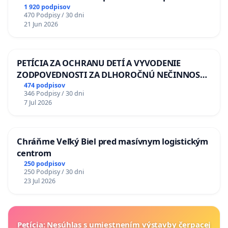
situácie v školstve
1 920 podpisov
470 Podpisy / 30 dni
21 Jun 2026
PETÍCIA ZA OCHRANU DETÍ A VYVODENIE
ZODPOVEDNOSTI ZA DLHOROČNÚ NEČINNOSŤ
A ZLYHANIE ŠTÁTU
474 podpisov
346 Podpisy / 30 dni
7 Jul 2026
Chráňme Veľký Biel pred masívnym logistickým
centrom
250 podpisov
250 Podpisy / 30 dni
23 Jul 2026
Petícia: Nesúhlas s umiestnením výstavby čerpacej