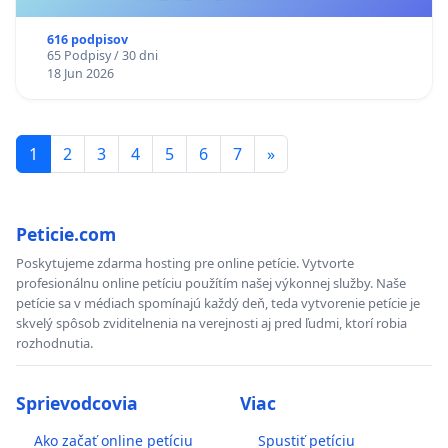
616 podpisov
65 Podpisy / 30 dni
18 Jun 2026
1
2
3
4
5
6
7
»
Peticie.com
Poskytujeme zdarma hosting pre online petície. Vytvorte
profesionálnu online petíciu použítím našej výkonnej služby. Naše
petície sa v médiach spomínajú každý deň, teda vytvorenie petície je
skvelý spôsob zviditelnenia na verejnosti aj pred ľudmi, ktorí robia
rozhodnutia.
Sprievodcovia
Viac
Ako začať online petíciu
Spustiť petíciu