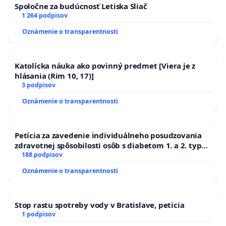
Spoločne za budúcnosť Letiska Sliač
1 264 podpisov
Oznámenie o transparentnosti
Katolícka náuka ako povinný predmet [Viera je z
hlásania (Rim 10, 17)]
3 podpisov
Oznámenie o transparentnosti
Petícia za zavedenie individuálneho posudzovania
zdravotnej spôsobilosti osôb s diabetom 1. a 2. typu
pri prijímaní do Policajného zboru SR
188 podpisov
Oznámenie o transparentnosti
Stop rastu spotreby vody v Bratislave, peticia
1 podpisov