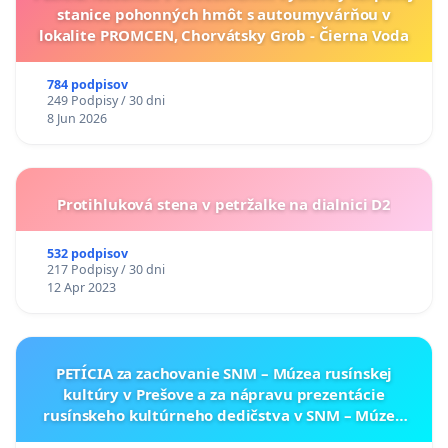
stanice pohonných hmôt s autoumyvárňou v
lokalite PROMCEN, Chorvátsky Grob - Čierna Voda
784 podpisov
249 Podpisy / 30 dni
8 Jun 2026
Protihluková stena v petržalke na dialnici D2
532 podpisov
217 Podpisy / 30 dni
12 Apr 2023
PETÍCIA za zachovanie SNM – Múzea rusínskej
kultúry v Prešove a za nápravu prezentácie
rusínskeho kultúrneho dedičstva v SNM – Múzeu
ukrajinskej kultúry vo Svidníku