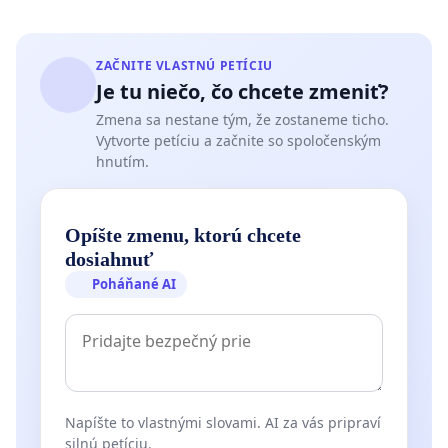
ZAČNITE VLASTNÚ PETÍCIU
Je tu niečo, čo chcete zmeniť?
Zmena sa nestane tým, že zostaneme ticho.
Vytvorte petíciu a začnite so spoločenským
hnutím.
Opíšte zmenu, ktorú chcete
dosiahnuť
Poháňané AI
Napíšte to vlastnými slovami. AI za vás pripraví
silnú petíciu.