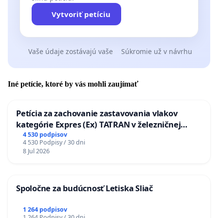
Vytvoriť petíciu
Vaše údaje zostávajú vaše
Súkromie už v návrhu
Iné petície, ktoré by vás mohli zaujímať
Petícia za zachovanie zastavovania vlakov
kategórie Expres (Ex) TATRAN v železničnej
stanici Púchov
4 530 podpisov
4 530 Podpisy / 30 dni
8 Jul 2026
Spoločne za budúcnosť Letiska Sliač
1 264 podpisov
1 264 Podpisy / 30 dni