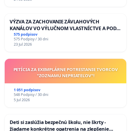
VÝZVA ZA ZACHOVANIE ZÁVLAHOVÝCH
KANÁLOV VO VÝLUČNOM VLASTNÍCTVE A POD
KONTROLOU SLOVENSKEJ REPUBLIKY & žiadosť
575 podpisov
575 Podpisy / 30 dni
na riešenie zanedbaného stavu závlahových a
23 Jul 2026
odvodňovacích kanálov na Slovensku
PETÍCIA ZA EXEMPLÁRNE POTRESTANIE TVORCOV
"ZOZNAMU NEPRIATEĽOV"!
1 051 podpisov
548 Podpisy / 30 dni
5 Jul 2026
Deti si zaslúžia bezpečnú školu, nie škrty -
žiadame konkrétne opatrenia na zlepšenie