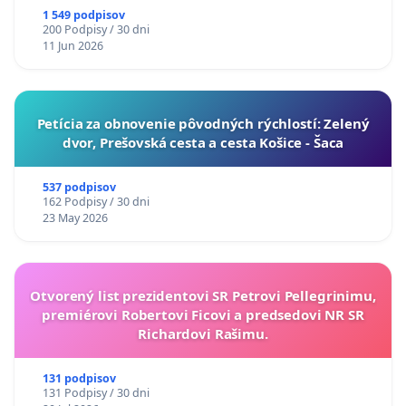
1 549 podpisov
200 Podpisy / 30 dni
11 Jun 2026
​Petícia za obnovenie pôvodných rýchlostí: Zelený
dvor, Prešovská cesta a cesta Košice - Šaca
537 podpisov
162 Podpisy / 30 dni
23 May 2026
Otvorený list prezidentovi SR Petrovi Pellegrinimu,
premiérovi Robertovi Ficovi a predsedovi NR SR
Richardovi Rašimu.
131 podpisov
131 Podpisy / 30 dni