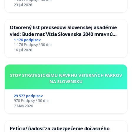
23 Jul 2026
Otvorený list predsedovi Slovenskej akadémie
vied: Bude mať Vízia Slovenska 2040 mravnú
chrbticu?
1 176 podpisov
1 176 Podpisy / 30 dni
16 Jul 2026
STOP STRATEGICKÉMU NÁVRHU VETERNÝCH PARKOV
NA SLOVENSKU
29 577 podpisov
970 Podpisy / 30 dni
7 May 2026
Petícia/žiadosť za zabezpečenie dočasného