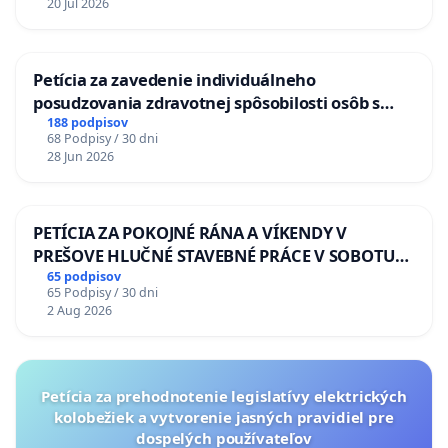
20 Jul 2026
Petícia za zavedenie individuálneho
posudzovania zdravotnej spôsobilosti osôb s
diabetom 1. a 2. typu pri prijímaní do
188 podpisov
68 Podpisy / 30 dni
Policajného zboru SR
28 Jun 2026
PETÍCIA ZA POKOJNÉ RÁNA A VÍKENDY V
PREŠOVE HLUČNÉ STAVEBNÉ PRÁCE V SOBOTU
LEN OD 9.00 DO 13.00 HOD., CEZ PRACOVNÝ
65 podpisov
65 Podpisy / 30 dni
TÝŽDEŇ CIEĽ 8.00 – 18.00 HOD. A PRAVIDELNÁ
2 Aug 2026
KONTROLA STAVBY C-AREA NA
ĎUMBIERSKEJ/MAGU
Petícia za prehodnotenie legislatívy elektrických
kolobežiek a vytvorenie jasných pravidiel pre
dospelých používateľov