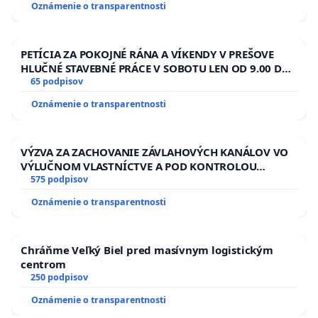
Oznámenie o transparentnosti
PETÍCIA ZA POKOJNÉ RÁNA A VÍKENDY V PREŠOVE
HLUČNÉ STAVEBNÉ PRÁCE V SOBOTU LEN OD 9.00 DO
13.00 HOD., CEZ PRACOVNÝ TÝŽDEŇ CIEĽ 8.00 – 18.00
65 podpisov
HOD. A PRAVIDELNÁ KONTROLA STAVBY C-AREA NA
Oznámenie o transparentnosti
ĎUMBIERSKEJ/MAGU
VÝZVA ZA ZACHOVANIE ZÁVLAHOVÝCH KANÁLOV VO
VÝLUČNOM VLASTNÍCTVE A POD KONTROLOU
SLOVENSKEJ REPUBLIKY & žiadosť na riešenie
575 podpisov
zanedbaného stavu závlahových a odvodňovacích
Oznámenie o transparentnosti
kanálov na Slovensku
Chráňme Veľký Biel pred masívnym logistickým
centrom
250 podpisov
Oznámenie o transparentnosti