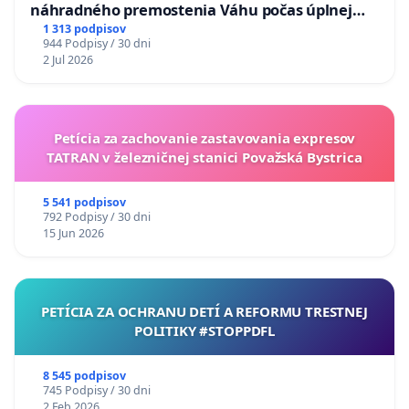
náhradného premostenia Váhu počas úplnej
uzávery Vážskeho mosta v Komárne
1 313 podpisov
944 Podpisy / 30 dni
2 Jul 2026
Petícia za zachovanie zastavovania expresov
TATRAN v železničnej stanici Považská Bystrica
5 541 podpisov
792 Podpisy / 30 dni
15 Jun 2026
PETÍCIA ZA OCHRANU DETÍ A REFORMU TRESTNEJ
POLITIKY #STOPPDFL
8 545 podpisov
745 Podpisy / 30 dni
2 Feb 2026