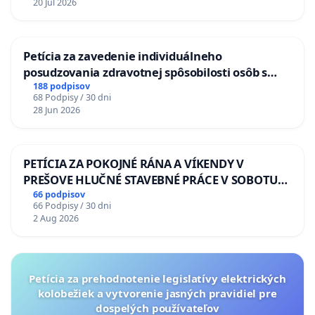
20 Jul 2026
Petícia za zavedenie individuálneho
posudzovania zdravotnej spôsobilosti osôb s
diabetom 1. a 2. typu pri prijímaní do
188 podpisov
68 Podpisy / 30 dni
Policajného zboru SR
28 Jun 2026
PETÍCIA ZA POKOJNÉ RÁNA A VÍKENDY V
PREŠOVE HLUČNÉ STAVEBNÉ PRÁCE V SOBOTU
LEN OD 9.00 DO 13.00 HOD., CEZ PRACOVNÝ
66 podpisov
66 Podpisy / 30 dni
TÝŽDEŇ CIEĽ 8.00 – 18.00 HOD. A PRAVIDELNÁ
2 Aug 2026
KONTROLA STAVBY C-AREA NA
ĎUMBIERSKEJ/MAGU
Petícia za prehodnotenie legislatívy elektrických
kolobežiek a vytvorenie jasných pravidiel pre
dospelých používateľov