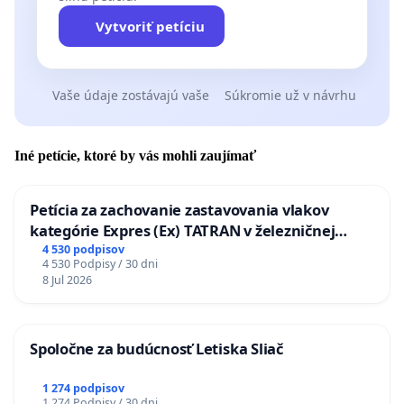
Vytvoriť petíciu
Vaše údaje zostávajú vaše
Súkromie už v návrhu
Iné petície, ktoré by vás mohli zaujímať
Petícia za zachovanie zastavovania vlakov
kategórie Expres (Ex) TATRAN v železničnej
stanici Púchov
4 530 podpisov
4 530 Podpisy / 30 dni
8 Jul 2026
Spoločne za budúcnosť Letiska Sliač
1 274 podpisov
1 274 Podpisy / 30 dni