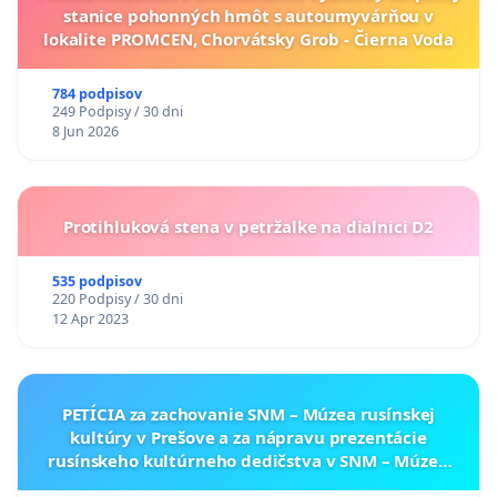
stanice pohonných hmôt s autoumyvárňou v
lokalite PROMCEN, Chorvátsky Grob - Čierna Voda
784 podpisov
249 Podpisy / 30 dni
8 Jun 2026
Protihluková stena v petržalke na dialnici D2
535 podpisov
220 Podpisy / 30 dni
12 Apr 2023
PETÍCIA za zachovanie SNM – Múzea rusínskej
kultúry v Prešove a za nápravu prezentácie
rusínskeho kultúrneho dedičstva v SNM – Múzeu
ukrajinskej kultúry vo Svidníku