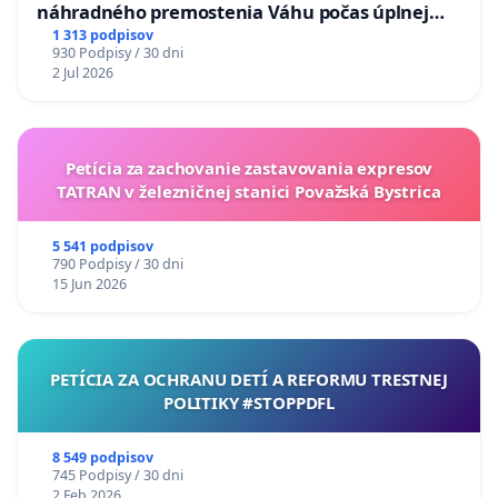
náhradného premostenia Váhu počas úplnej
uzávery Vážskeho mosta v Komárne
1 313 podpisov
930 Podpisy / 30 dni
2 Jul 2026
Petícia za zachovanie zastavovania expresov
TATRAN v železničnej stanici Považská Bystrica
5 541 podpisov
790 Podpisy / 30 dni
15 Jun 2026
PETÍCIA ZA OCHRANU DETÍ A REFORMU TRESTNEJ
POLITIKY #STOPPDFL
8 549 podpisov
745 Podpisy / 30 dni
2 Feb 2026