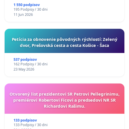
1 550 podpisov
195 Podpisy / 30 dni
11 Jun 2026
​Petícia za obnovenie pôvodných rýchlostí: Zelený
dvor, Prešovská cesta a cesta Košice - Šaca
537 podpisov
162 Podpisy / 30 dni
23 May 2026
Otvorený list prezidentovi SR Petrovi Pellegrinimu,
premiérovi Robertovi Ficovi a predsedovi NR SR
Richardovi Rašimu.
133 podpisov
133 Podpisy / 30 dni