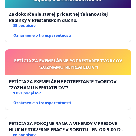
Za dokončenie starej prícestnej ťahanovskej
kaplnky v kresťanskom duchu.
35 podpisov
Oznámenie o transparentnosti
PETÍCIA ZA EXEMPLÁRNE POTRESTANIE TVORCOV
"ZOZNAMU NEPRIATEĽOV"!
PETÍCIA ZA EXEMPLÁRNE POTRESTANIE TVORCOV
"ZOZNAMU NEPRIATEĽOV"!
1 051 podpisov
Oznámenie o transparentnosti
PETÍCIA ZA POKOJNÉ RÁNA A VÍKENDY V PREŠOVE
HLUČNÉ STAVEBNÉ PRÁCE V SOBOTU LEN OD 9.00 DO
13.00 HOD., CEZ PRACOVNÝ TÝŽDEŇ CIEĽ 8.00 – 18.00
66 podpisov