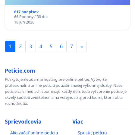
617 podpisov
66 Podpisy / 30 dni
18 Jun 2026
1
2
3
4
5
6
7
»
Peticie.com
Poskytujeme zdarma hosting pre online petície. Vytvorte
profesionálnu online petíciu použítím našej výkonnej služby. Naše
petície sa v médiach spomínajú každý deň, teda vytvorenie petície je
skvelý spôsob zviditelnenia na verejnosti aj pred ľudmi, ktorí robia
rozhodnutia.
Sprievodcovia
Viac
Ako začať online petíciu
Spustiť petíciu