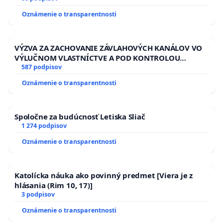
HOD. A PRAVIDELNÁ KONTROLA STAVBY C-AREA NA
Oznámenie o transparentnosti
ĎUMBIERSKEJ/MAGU
VÝZVA ZA ZACHOVANIE ZÁVLAHOVÝCH KANÁLOV VO
VÝLUČNOM VLASTNÍCTVE A POD KONTROLOU
SLOVENSKEJ REPUBLIKY & žiadosť na riešenie
587 podpisov
zanedbaného stavu závlahových a odvodňovacích
Oznámenie o transparentnosti
kanálov na Slovensku
Spoločne za budúcnosť Letiska Sliač
1 274 podpisov
Oznámenie o transparentnosti
Katolícka náuka ako povinný predmet [Viera je z
hlásania (Rim 10, 17)]
3 podpisov
Oznámenie o transparentnosti