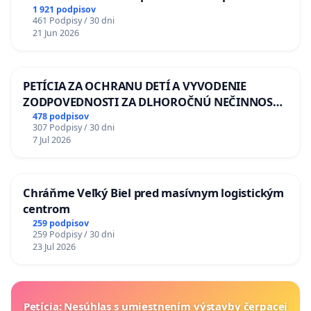
situácie v školstve
1 921 podpisov
461 Podpisy / 30 dni
21 Jun 2026
PETÍCIA ZA OCHRANU DETÍ A VYVODENIE
ZODPOVEDNOSTI ZA DLHOROČNÚ NEČINNOSŤ
A ZLYHANIE ŠTÁTU
478 podpisov
307 Podpisy / 30 dni
7 Jul 2026
Chráňme Veľký Biel pred masívnym logistickým
centrom
259 podpisov
259 Podpisy / 30 dni
23 Jul 2026
Petícia: Nesúhlas s umiestnením výstavby čerpacej