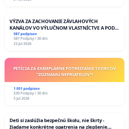
VÝZVA ZA ZACHOVANIE ZÁVLAHOVÝCH
KANÁLOV VO VÝLUČNOM VLASTNÍCTVE A POD
KONTROLOU SLOVENSKEJ REPUBLIKY & žiadosť
587 podpisov
587 Podpisy / 30 dni
na riešenie zanedbaného stavu závlahových a
23 Jul 2026
odvodňovacích kanálov na Slovensku
PETÍCIA ZA EXEMPLÁRNE POTRESTANIE TVORCOV
"ZOZNAMU NEPRIATEĽOV"!
1 051 podpisov
530 Podpisy / 30 dni
5 Jul 2026
Deti si zaslúžia bezpečnú školu, nie škrty -
žiadame konkrétne opatrenia na zlepšenie