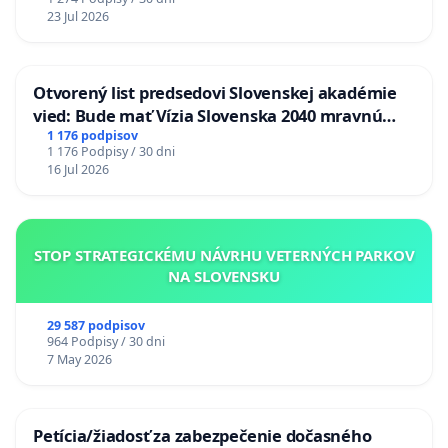
23 Jul 2026
Otvorený list predsedovi Slovenskej akadémie
vied: Bude mať Vízia Slovenska 2040 mravnú
chrbticu?
1 176 podpisov
1 176 Podpisy / 30 dni
16 Jul 2026
STOP STRATEGICKÉMU NÁVRHU VETERNÝCH PARKOV
NA SLOVENSKU
29 587 podpisov
964 Podpisy / 30 dni
7 May 2026
Petícia/žiadosť za zabezpečenie dočasného