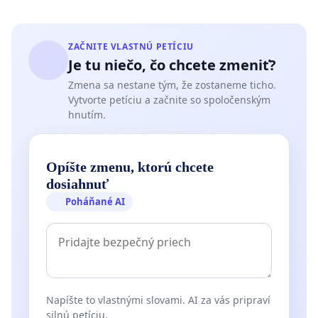
ZAČNITE VLASTNÚ PETÍCIU
Je tu niečo, čo chcete zmeniť?
Zmena sa nestane tým, že zostaneme ticho.
Vytvorte petíciu a začnite so spoločenským
hnutím.
Opíšte zmenu, ktorú chcete
dosiahnuť
Poháňané AI
Napíšte to vlastnými slovami. AI za vás pripraví
silnú petíciu.