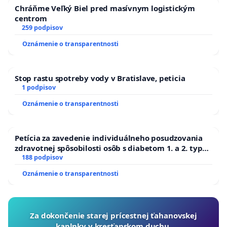
Chráňme Veľký Biel pred masívnym logistickým
centrom
259 podpisov
Oznámenie o transparentnosti
Stop rastu spotreby vody v Bratislave, peticia
1 podpisov
Oznámenie o transparentnosti
Petícia za zavedenie individuálneho posudzovania
zdravotnej spôsobilosti osôb s diabetom 1. a 2. typu
pri prijímaní do Policajného zboru SR
188 podpisov
Oznámenie o transparentnosti
Za dokončenie starej prícestnej ťahanovskej
kaplnky v kresťanskom duchu.