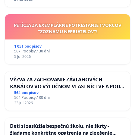
PETÍCIA ZA EXEMPLÁRNE POTRESTANIE TVORCOV
"ZOZNAMU NEPRIATEĽOV"!
1 051 podpisov
587 Podpisy / 30 dni
5 Jul 2026
VÝZVA ZA ZACHOVANIE ZÁVLAHOVÝCH
KANÁLOV VO VÝLUČNOM VLASTNÍCTVE A POD
KONTROLOU SLOVENSKEJ REPUBLIKY & žiadosť
564 podpisov
564 Podpisy / 30 dni
na riešenie zanedbaného stavu závlahových a
23 Jul 2026
odvodňovacích kanálov na Slovensku
Deti si zaslúžia bezpečnú školu, nie škrty -
žiadame konkrétne opatrenia na zlepšenie