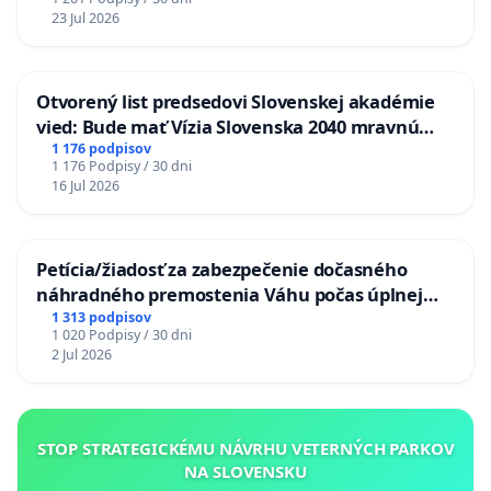
23 Jul 2026
Otvorený list predsedovi Slovenskej akadémie
vied: Bude mať Vízia Slovenska 2040 mravnú
chrbticu?
1 176 podpisov
1 176 Podpisy / 30 dni
16 Jul 2026
Petícia/žiadosť za zabezpečenie dočasného
náhradného premostenia Váhu počas úplnej
uzávery Vážskeho mosta v Komárne
1 313 podpisov
1 020 Podpisy / 30 dni
2 Jul 2026
STOP STRATEGICKÉMU NÁVRHU VETERNÝCH PARKOV
NA SLOVENSKU