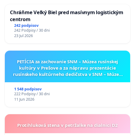
Chráňme Veľký Biel pred masívnym logistickým
centrom
242 podpisov
242 Podpisy / 30 dni
23 Jul 2026
PETÍCIA za zachovanie SNM – Múzea rusínskej
kultúry v Prešove a za nápravu prezentácie
rusínskeho kultúrneho dedičstva v SNM – Múzeu
ukrajinskej kultúry vo Svidníku
1 548 podpisov
222 Podpisy / 30 dni
11 Jun 2026
Protihluková stena v petržalke na dialnici D2