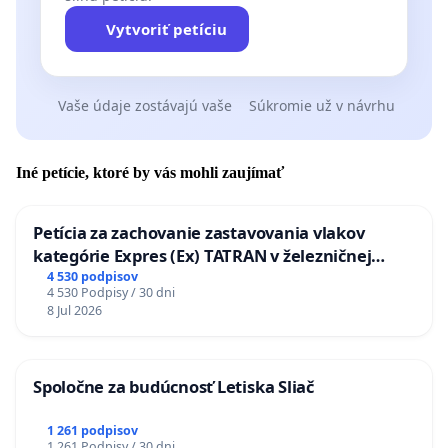
Vytvoriť petíciu
Vaše údaje zostávajú vaše
Súkromie už v návrhu
Iné petície, ktoré by vás mohli zaujímať
Petícia za zachovanie zastavovania vlakov
kategórie Expres (Ex) TATRAN v železničnej
stanici Púchov
4 530 podpisov
4 530 Podpisy / 30 dni
8 Jul 2026
Spoločne za budúcnosť Letiska Sliač
1 261 podpisov
1 261 Podpisy / 30 dni