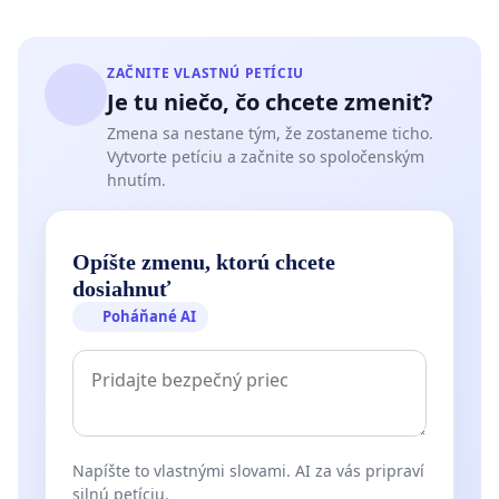
ZAČNITE VLASTNÚ PETÍCIU
Je tu niečo, čo chcete zmeniť?
Zmena sa nestane tým, že zostaneme ticho.
Vytvorte petíciu a začnite so spoločenským
hnutím.
Opíšte zmenu, ktorú chcete
dosiahnuť
Poháňané AI
Napíšte to vlastnými slovami. AI za vás pripraví
silnú petíciu.