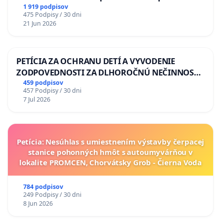
situácie v školstve
1 919 podpisov
475 Podpisy / 30 dni
21 Jun 2026
PETÍCIA ZA OCHRANU DETÍ A VYVODENIE
ZODPOVEDNOSTI ZA DLHOROČNÚ NEČINNOSŤ
A ZLYHANIE ŠTÁTU
459 podpisov
457 Podpisy / 30 dni
7 Jul 2026
Petícia: Nesúhlas s umiestnením výstavby čerpacej
stanice pohonných hmôt s autoumyvárňou v
lokalite PROMCEN, Chorvátsky Grob - Čierna Voda
784 podpisov
249 Podpisy / 30 dni
8 Jun 2026