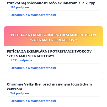
zdravotnej spôsobilosti osôb s diabetom 1. a 2. typu
pri prijímaní do Policajného zboru SR
188 podpisov
Oznámenie o transparentnosti
PETÍCIA ZA EXEMPLÁRNE POTRESTANIE TVORCOV
"ZOZNAMU NEPRIATEĽOV"!
PETÍCIA ZA EXEMPLÁRNE POTRESTANIE TVORCOV
"ZOZNAMU NEPRIATEĽOV"!
1 051 podpisov
Oznámenie o transparentnosti
Chráňme Veľký Biel pred masívnym logistickým
centrom
242 podpisov
Oznámenie o transparentnosti