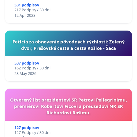
531 podpisov
217 Podpisy / 30 dni
12 Apr 2023
​Petícia za obnovenie pôvodných rýchlostí: Zelený
dvor, Prešovská cesta a cesta Košice - Šaca
537 podpisov
162 Podpisy / 30 dni
23 May 2026
Otvorený list prezidentovi SR Petrovi Pellegrinimu,
premiérovi Robertovi Ficovi a predsedovi NR SR
Richardovi Rašimu.
127 podpisov
127 Podpisy / 30 dni