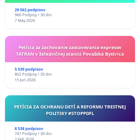
29 562 podpisov
966 Podpisy / 30 dni
7 May 2026
Petícia za zachovanie zastavovania expresov
TATRAN v železničnej stanici Považská Bystrica
5 539 podpisov
802 Podpisy / 30 dni
15 Jun 2026
PETÍCIA ZA OCHRANU DETÍ A REFORMU TRESTNEJ
POLITIKY #STOPPDFL
8 538 podpisov
741 Podpisy / 30 dni
2 Feb 2026