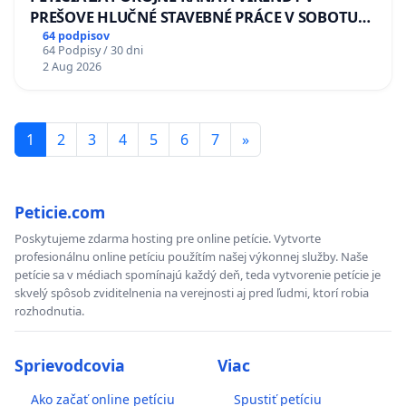
PREŠOVE HLUČNÉ STAVEBNÉ PRÁCE V SOBOTU
LEN OD 9.00 DO 13.00 HOD., CEZ PRACOVNÝ
64 podpisov
64 Podpisy / 30 dni
TÝŽDEŇ CIEĽ 8.00 – 18.00 HOD. A PRAVIDELNÁ
2 Aug 2026
KONTROLA STAVBY C-AREA NA
ĎUMBIERSKEJ/MAGU
1
2
3
4
5
6
7
»
Peticie.com
Poskytujeme zdarma hosting pre online petície. Vytvorte
profesionálnu online petíciu použítím našej výkonnej služby. Naše
petície sa v médiach spomínajú každý deň, teda vytvorenie petície je
skvelý spôsob zviditelnenia na verejnosti aj pred ľudmi, ktorí robia
rozhodnutia.
Sprievodcovia
Viac
Ako začať online petíciu
Spustiť petíciu