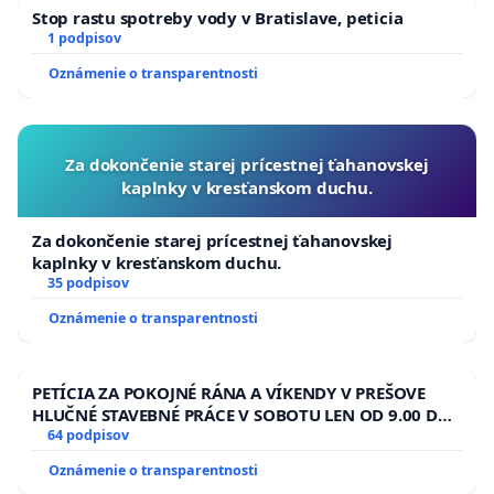
Stop rastu spotreby vody v Bratislave, peticia
1 podpisov
Oznámenie o transparentnosti
Za dokončenie starej prícestnej ťahanovskej
kaplnky v kresťanskom duchu.
Za dokončenie starej prícestnej ťahanovskej
kaplnky v kresťanskom duchu.
35 podpisov
Oznámenie o transparentnosti
PETÍCIA ZA POKOJNÉ RÁNA A VÍKENDY V PREŠOVE
HLUČNÉ STAVEBNÉ PRÁCE V SOBOTU LEN OD 9.00 DO
13.00 HOD., CEZ PRACOVNÝ TÝŽDEŇ CIEĽ 8.00 – 18.00
64 podpisov
HOD. A PRAVIDELNÁ KONTROLA STAVBY C-AREA NA
Oznámenie o transparentnosti
ĎUMBIERSKEJ/MAGU