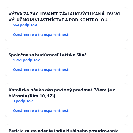
VÝZVA ZA ZACHOVANIE ZÁVLAHOVÝCH KANÁLOV VO
VÝLUČNOM VLASTNÍCTVE A POD KONTROLOU
SLOVENSKEJ REPUBLIKY & žiadosť na riešenie
564 podpisov
zanedbaného stavu závlahových a odvodňovacích
Oznámenie o transparentnosti
kanálov na Slovensku
Spoločne za budúcnosť Letiska Sliač
1 261 podpisov
Oznámenie o transparentnosti
Katolícka náuka ako povinný predmet [Viera je z
hlásania (Rim 10, 17)]
3 podpisov
Oznámenie o transparentnosti
Petícia za zavedenie individuálneho posudzovania