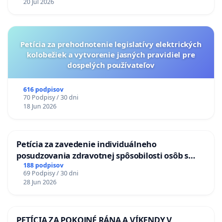
20 Jul 2026
Petícia za prehodnotenie legislatívy elektrických
kolobežiek a vytvorenie jasných pravidiel pre
dospelých používateľov
616 podpisov
70 Podpisy / 30 dni
18 Jun 2026
Petícia za zavedenie individuálneho
posudzovania zdravotnej spôsobilosti osôb s
diabetom 1. a 2. typu pri prijímaní do
188 podpisov
69 Podpisy / 30 dni
Policajného zboru SR
28 Jun 2026
PETÍCIA ZA POKOJNÉ RÁNA A VÍKENDY V