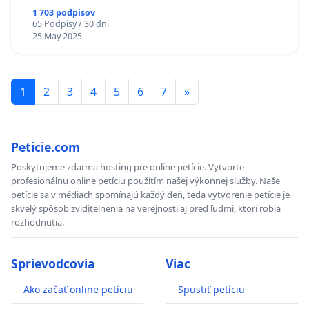
1 703 podpisov
65 Podpisy / 30 dni
25 May 2025
1
2
3
4
5
6
7
»
Peticie.com
Poskytujeme zdarma hosting pre online petície. Vytvorte
profesionálnu online petíciu použítím našej výkonnej služby. Naše
petície sa v médiach spomínajú každý deň, teda vytvorenie petície je
skvelý spôsob zviditelnenia na verejnosti aj pred ľudmi, ktorí robia
rozhodnutia.
Sprievodcovia
Viac
Ako začať online petíciu
Spustiť petíciu