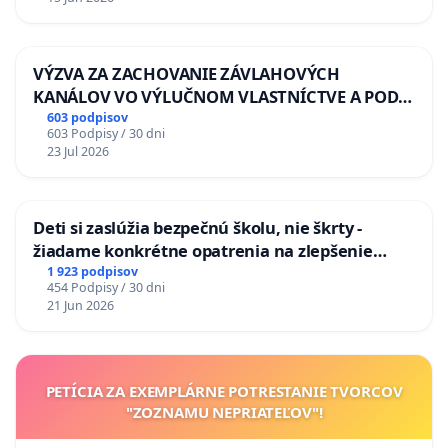
VÝZVA ZA ZACHOVANIE ZÁVLAHOVÝCH
KANÁLOV VO VÝLUČNOM VLASTNÍCTVE A POD
KONTROLOU SLOVENSKEJ REPUBLIKY & žiadosť
603 podpisov
603 Podpisy / 30 dni
na riešenie zanedbaného stavu závlahových a
23 Jul 2026
odvodňovacích kanálov na Slovensku
Deti si zaslúžia bezpečnú školu, nie škrty -
žiadame konkrétne opatrenia na zlepšenie
situácie v školstve
1 923 podpisov
454 Podpisy / 30 dni
21 Jun 2026
PETÍCIA ZA EXEMPLÁRNE POTRESTANIE TVORCOV
"ZOZNAMU NEPRIATEĽOV"!