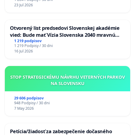
23 Jul 2026
Otvorený list predsedovi Slovenskej akadémie
vied: Bude mať Vízia Slovenska 2040 mravnú
chrbticu?
1 219 podpisov
1 219 Podpisy / 30 dni
16 Jul 2026
STOP STRATEGICKÉMU NÁVRHU VETERNÝCH PARKOV
NA SLOVENSKU
29 606 podpisov
948 Podpisy / 30 dni
7 May 2026
Petícia/žiadosť za zabezpečenie dočasného