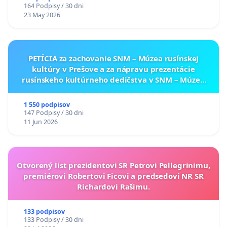
164 Podpisy / 30 dni
23 May 2026
PETÍCIA za zachovanie SNM – Múzea rusínskej
kultúry v Prešove a za nápravu prezentácie
rusínskeho kultúrneho dedičstva v SNM – Múzeu
ukrajinskej kultúry vo Svidníku
1 550 podpisov
147 Podpisy / 30 dni
11 Jun 2026
Otvorený list prezidentovi SR Petrovi Pellegrinimu,
premiérovi Robertovi Ficovi a predsedovi NR SR
Richardovi Rašimu.
133 podpisov
133 Podpisy / 30 dni