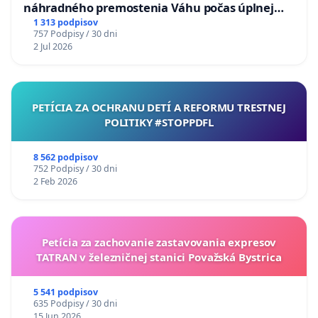
náhradného premostenia Váhu počas úplnej
uzávery Vážskeho mosta v Komárne
1 313 podpisov
757 Podpisy / 30 dni
2 Jul 2026
PETÍCIA ZA OCHRANU DETÍ A REFORMU TRESTNEJ
POLITIKY #STOPPDFL
8 562 podpisov
752 Podpisy / 30 dni
2 Feb 2026
Petícia za zachovanie zastavovania expresov
TATRAN v železničnej stanici Považská Bystrica
5 541 podpisov
635 Podpisy / 30 dni
15 Jun 2026