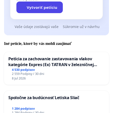
Vytvoriť petíciu
Vaše údaje zostávajú vaše
Súkromie už v návrhu
Iné petície, ktoré by vás mohli zaujímať
Petícia za zachovanie zastavovania vlakov
kategórie Expres (Ex) TATRAN v železničnej
stanici Púchov
4 530 podpisov
2 559 Podpisy / 30 dni
8 Jul 2026
Spoločne za budúcnosť Letiska Sliač
1 284 podpisov
1 284 Podpisy / 30 dni