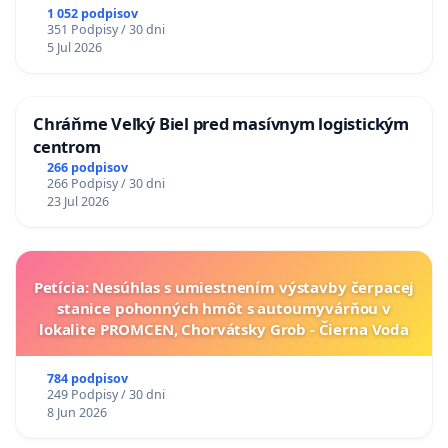
1 052 podpisov
351 Podpisy / 30 dni
5 Jul 2026
Chráňme Veľký Biel pred masívnym logistickým
centrom
266 podpisov
266 Podpisy / 30 dni
23 Jul 2026
Petícia: Nesúhlas s umiestnením výstavby čerpacej
stanice pohonných hmôt s autoumyvárňou v
lokalite PROMCEN, Chorvátsky Grob - Čierna Voda
784 podpisov
249 Podpisy / 30 dni
8 Jun 2026