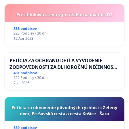
Protihluková stena v petržalke na dialnici D2
538 podpisov
223 Podpisy / 30 dni
12 Apr 2023
PETÍCIA ZA OCHRANU DETÍ A VYVODENIE
ZODPOVEDNOSTI ZA DLHOROČNÚ NEČINNOSŤ
A ZLYHANIE ŠTÁTU
481 podpisov
222 Podpisy / 30 dni
7 Jul 2026
​Petícia za obnovenie pôvodných rýchlostí: Zelený
dvor, Prešovská cesta a cesta Košice - Šaca
539 podpisov