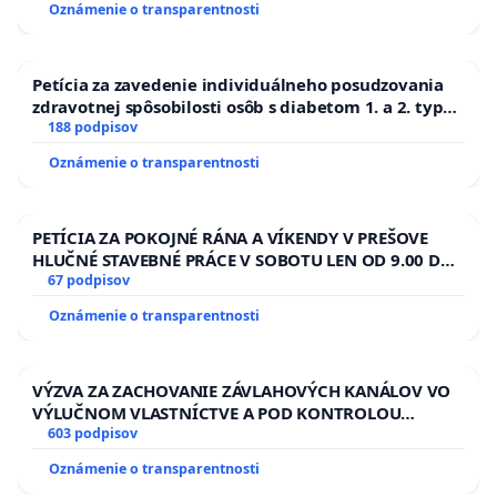
Oznámenie o transparentnosti
Petícia za zavedenie individuálneho posudzovania
zdravotnej spôsobilosti osôb s diabetom 1. a 2. typu
pri prijímaní do Policajného zboru SR
188 podpisov
Oznámenie o transparentnosti
PETÍCIA ZA POKOJNÉ RÁNA A VÍKENDY V PREŠOVE
HLUČNÉ STAVEBNÉ PRÁCE V SOBOTU LEN OD 9.00 DO
13.00 HOD., CEZ PRACOVNÝ TÝŽDEŇ CIEĽ 8.00 – 18.00
67 podpisov
HOD. A PRAVIDELNÁ KONTROLA STAVBY C-AREA NA
Oznámenie o transparentnosti
ĎUMBIERSKEJ/MAGU
VÝZVA ZA ZACHOVANIE ZÁVLAHOVÝCH KANÁLOV VO
VÝLUČNOM VLASTNÍCTVE A POD KONTROLOU
SLOVENSKEJ REPUBLIKY & žiadosť na riešenie
603 podpisov
zanedbaného stavu závlahových a odvodňovacích
Oznámenie o transparentnosti
kanálov na Slovensku