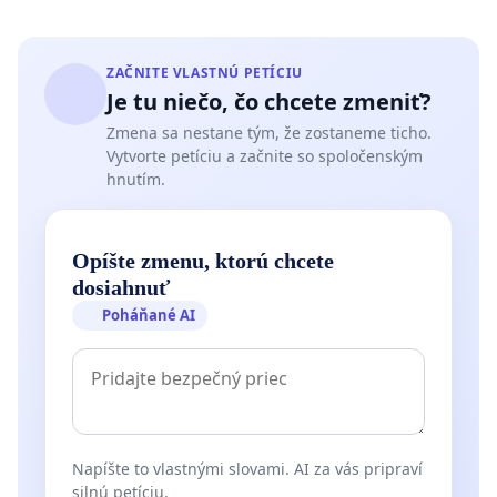
ZAČNITE VLASTNÚ PETÍCIU
Je tu niečo, čo chcete zmeniť?
Zmena sa nestane tým, že zostaneme ticho.
Vytvorte petíciu a začnite so spoločenským
hnutím.
Opíšte zmenu, ktorú chcete
dosiahnuť
Poháňané AI
Napíšte to vlastnými slovami. AI za vás pripraví
silnú petíciu.