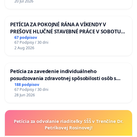
20 Jul 2026
PETÍCIA ZA POKOJNÉ RÁNA A VÍKENDY V
PREŠOVE HLUČNÉ STAVEBNÉ PRÁCE V SOBOTU
LEN OD 9.00 DO 13.00 HOD., CEZ PRACOVNÝ
67 podpisov
67 Podpisy / 30 dni
TÝŽDEŇ CIEĽ 8.00 – 18.00 HOD. A PRAVIDELNÁ
2 Aug 2026
KONTROLA STAVBY C-AREA NA
ĎUMBIERSKEJ/MAGU
Petícia za zavedenie individuálneho
posudzovania zdravotnej spôsobilosti osôb s
diabetom 1. a 2. typu pri prijímaní do
188 podpisov
67 Podpisy / 30 dni
Policajného zboru SR
28 Jun 2026
Petícia za odvolanie riaditeľky SŠŠ v Trenčíne Dr.
Petríkovej Rosinovej!