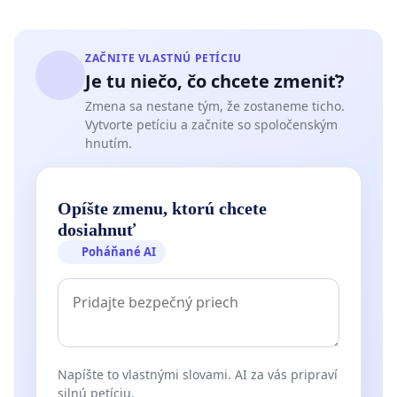
ZAČNITE VLASTNÚ PETÍCIU
Je tu niečo, čo chcete zmeniť?
Zmena sa nestane tým, že zostaneme ticho.
Vytvorte petíciu a začnite so spoločenským
hnutím.
Opíšte zmenu, ktorú chcete
dosiahnuť
Poháňané AI
Napíšte to vlastnými slovami. AI za vás pripraví
silnú petíciu.