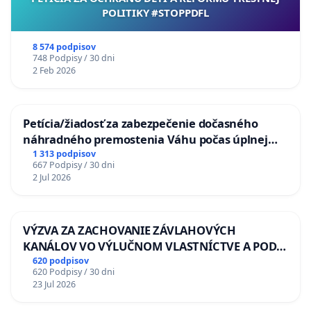
POLITIKY #STOPPDFL
8 574 podpisov
748 Podpisy / 30 dni
2 Feb 2026
Petícia/žiadosť za zabezpečenie dočasného
náhradného premostenia Váhu počas úplnej
uzávery Vážskeho mosta v Komárne
1 313 podpisov
667 Podpisy / 30 dni
2 Jul 2026
VÝZVA ZA ZACHOVANIE ZÁVLAHOVÝCH
KANÁLOV VO VÝLUČNOM VLASTNÍCTVE A POD
KONTROLOU SLOVENSKEJ REPUBLIKY & žiadosť
620 podpisov
620 Podpisy / 30 dni
na riešenie zanedbaného stavu závlahových a
23 Jul 2026
odvodňovacích kanálov na Slovensku