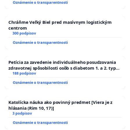
Oznámenie o transparentnosti
kanálov na Slovensku
Chráňme Veľký Biel pred masívnym logistickým
centrom
300 podpisov
Oznámenie o transparentnosti
Petícia za zavedenie individuálneho posudzovania
zdravotnej spôsobilosti osôb s diabetom 1. a 2. typu
pri prijímaní do Policajného zboru SR
188 podpisov
Oznámenie o transparentnosti
Katolícka náuka ako povinný predmet [Viera je z
hlásania (Rim 10, 17)]
3 podpisov
Oznámenie o transparentnosti