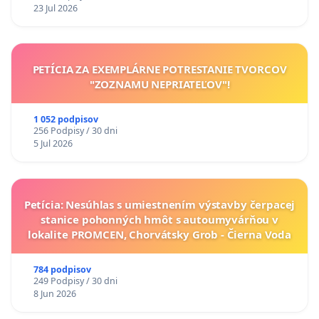
23 Jul 2026
PETÍCIA ZA EXEMPLÁRNE POTRESTANIE TVORCOV
"ZOZNAMU NEPRIATEĽOV"!
1 052 podpisov
256 Podpisy / 30 dni
5 Jul 2026
Petícia: Nesúhlas s umiestnením výstavby čerpacej
stanice pohonných hmôt s autoumyvárňou v
lokalite PROMCEN, Chorvátsky Grob - Čierna Voda
784 podpisov
249 Podpisy / 30 dni
8 Jun 2026