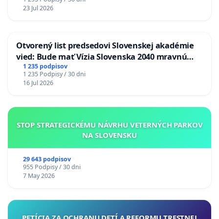
23 Jul 2026
Otvorený list predsedovi Slovenskej akadémie
vied: Bude mať Vízia Slovenska 2040 mravnú
chrbticu?
1 235 podpisov
1 235 Podpisy / 30 dni
16 Jul 2026
STOP STRATEGICKÉMU NÁVRHU VETERNÝCH PARKOV
NA SLOVENSKU
29 643 podpisov
955 Podpisy / 30 dni
7 May 2026
PETÍCIA ZA OCHRANU DETÍ A REFORMU TRESTNEJ