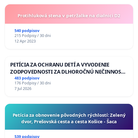
Protihluková stena v petržalke na dialnici D2
540 podpisov
215 Podpisy / 30 dni
12 Apr 2023
PETÍCIA ZA OCHRANU DETÍ A VYVODENIE
ZODPOVEDNOSTI ZA DLHOROČNÚ NEČINNOSŤ
A ZLYHANIE ŠTÁTU
483 podpisov
176 Podpisy / 30 dni
7 Jul 2026
​Petícia za obnovenie pôvodných rýchlostí: Zelený
dvor, Prešovská cesta a cesta Košice - Šaca
539 podpisov