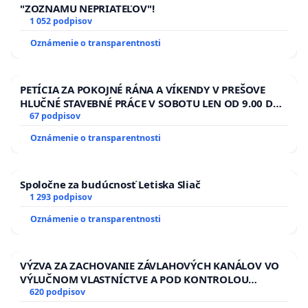
"ZOZNAMU NEPRIATEĽOV"!
1 052 podpisov
Oznámenie o transparentnosti
PETÍCIA ZA POKOJNÉ RÁNA A VÍKENDY V PREŠOVE
HLUČNÉ STAVEBNÉ PRÁCE V SOBOTU LEN OD 9.00 DO
13.00 HOD., CEZ PRACOVNÝ TÝŽDEŇ CIEĽ 8.00 – 18.00
67 podpisov
HOD. A PRAVIDELNÁ KONTROLA STAVBY C-AREA NA
Oznámenie o transparentnosti
ĎUMBIERSKEJ/MAGU
Spoločne za budúcnosť Letiska Sliač
1 293 podpisov
Oznámenie o transparentnosti
VÝZVA ZA ZACHOVANIE ZÁVLAHOVÝCH KANÁLOV VO
VÝLUČNOM VLASTNÍCTVE A POD KONTROLOU
SLOVENSKEJ REPUBLIKY & žiadosť na riešenie
620 podpisov
zanedbaného stavu závlahových a odvodňovacích