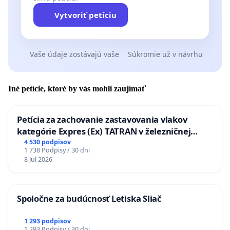
Vytvoriť petíciu
Vaše údaje zostávajú vaše
Súkromie už v návrhu
Iné petície, ktoré by vás mohli zaujímať
Petícia za zachovanie zastavovania vlakov
kategórie Expres (Ex) TATRAN v železničnej
stanici Púchov
4 530 podpisov
1 738 Podpisy / 30 dni
8 Jul 2026
Spoločne za budúcnosť Letiska Sliač
1 293 podpisov
1 293 Podpisy / 30 dni