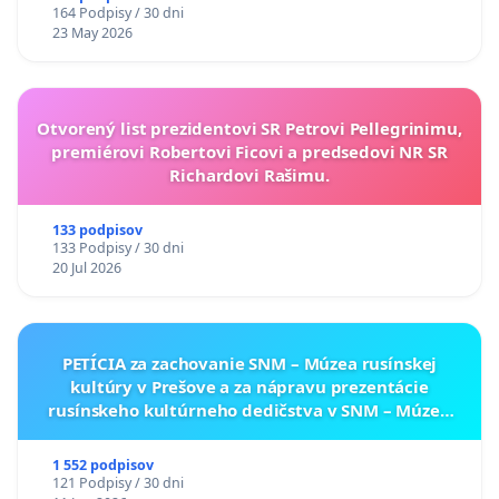
164 Podpisy / 30 dni
23 May 2026
Otvorený list prezidentovi SR Petrovi Pellegrinimu,
premiérovi Robertovi Ficovi a predsedovi NR SR
Richardovi Rašimu.
133 podpisov
133 Podpisy / 30 dni
20 Jul 2026
PETÍCIA za zachovanie SNM – Múzea rusínskej
kultúry v Prešove a za nápravu prezentácie
rusínskeho kultúrneho dedičstva v SNM – Múzeu
ukrajinskej kultúry vo Svidníku
1 552 podpisov
121 Podpisy / 30 dni