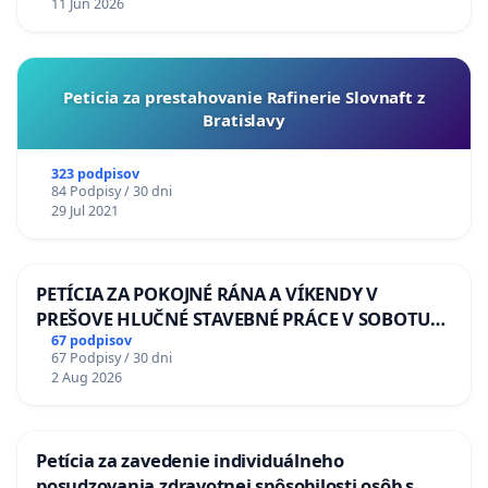
11 Jun 2026
Peticia za prestahovanie Rafinerie Slovnaft z
Bratislavy
323 podpisov
84 Podpisy / 30 dni
29 Jul 2021
PETÍCIA ZA POKOJNÉ RÁNA A VÍKENDY V
PREŠOVE HLUČNÉ STAVEBNÉ PRÁCE V SOBOTU
LEN OD 9.00 DO 13.00 HOD., CEZ PRACOVNÝ
67 podpisov
67 Podpisy / 30 dni
TÝŽDEŇ CIEĽ 8.00 – 18.00 HOD. A PRAVIDELNÁ
2 Aug 2026
KONTROLA STAVBY C-AREA NA
ĎUMBIERSKEJ/MAGU
Petícia za zavedenie individuálneho
posudzovania zdravotnej spôsobilosti osôb s