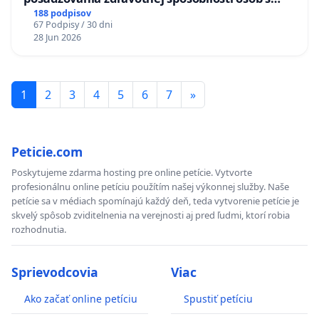
diabetom 1. a 2. typu pri prijímaní do
188 podpisov
67 Podpisy / 30 dni
Policajného zboru SR
28 Jun 2026
1
2
3
4
5
6
7
»
Peticie.com
Poskytujeme zdarma hosting pre online petície. Vytvorte
profesionálnu online petíciu použítím našej výkonnej služby. Naše
petície sa v médiach spomínajú každý deň, teda vytvorenie petície je
skvelý spôsob zviditelnenia na verejnosti aj pred ľudmi, ktorí robia
rozhodnutia.
Sprievodcovia
Viac
Ako začať online petíciu
Spustiť petíciu