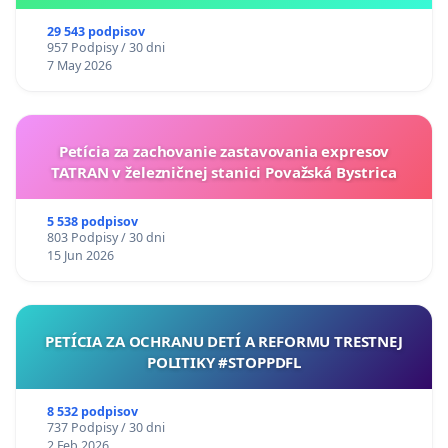
29 543 podpisov
957 Podpisy / 30 dni
7 May 2026
Petícia za zachovanie zastavovania expresov
TATRAN v železničnej stanici Považská Bystrica
5 538 podpisov
803 Podpisy / 30 dni
15 Jun 2026
PETÍCIA ZA OCHRANU DETÍ A REFORMU TRESTNEJ
POLITIKY #STOPPDFL
8 532 podpisov
737 Podpisy / 30 dni
2 Feb 2026