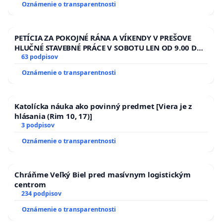
Oznámenie o transparentnosti
PETÍCIA ZA POKOJNÉ RÁNA A VÍKENDY V PREŠOVE
HLUČNÉ STAVEBNÉ PRÁCE V SOBOTU LEN OD 9.00 DO
13.00 HOD., CEZ PRACOVNÝ TÝŽDEŇ CIEĽ 8.00 – 18.00
63 podpisov
HOD. A PRAVIDELNÁ KONTROLA STAVBY C-AREA NA
Oznámenie o transparentnosti
ĎUMBIERSKEJ/MAGU
Katolícka náuka ako povinný predmet [Viera je z
hlásania (Rim 10, 17)]
3 podpisov
Oznámenie o transparentnosti
Chráňme Veľký Biel pred masívnym logistickým
centrom
234 podpisov
Oznámenie o transparentnosti