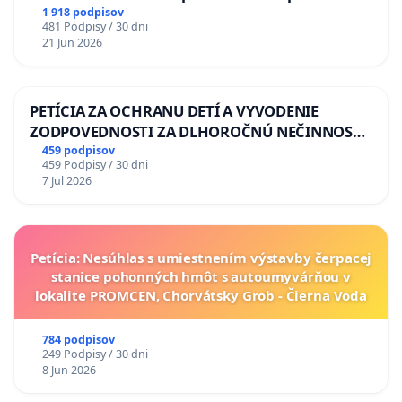
situácie v školstve
1 918 podpisov
481 Podpisy / 30 dni
21 Jun 2026
PETÍCIA ZA OCHRANU DETÍ A VYVODENIE
ZODPOVEDNOSTI ZA DLHOROČNÚ NEČINNOSŤ
A ZLYHANIE ŠTÁTU
459 podpisov
459 Podpisy / 30 dni
7 Jul 2026
Petícia: Nesúhlas s umiestnením výstavby čerpacej
stanice pohonných hmôt s autoumyvárňou v
lokalite PROMCEN, Chorvátsky Grob - Čierna Voda
784 podpisov
249 Podpisy / 30 dni
8 Jun 2026