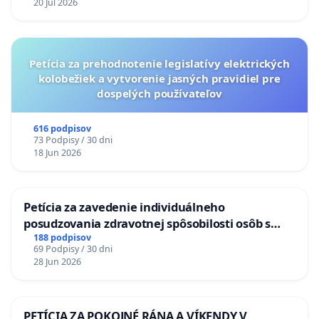
20 Jul 2026
Petícia za prehodnotenie legislatívy elektrických
kolobežiek a vytvorenie jasných pravidiel pre
dospelých používateľov
616 podpisov
73 Podpisy / 30 dni
18 Jun 2026
Petícia za zavedenie individuálneho
posudzovania zdravotnej spôsobilosti osôb s
diabetom 1. a 2. typu pri prijímaní do
188 podpisov
69 Podpisy / 30 dni
Policajného zboru SR
28 Jun 2026
PETÍCIA ZA POKOJNÉ RÁNA A VÍKENDY V