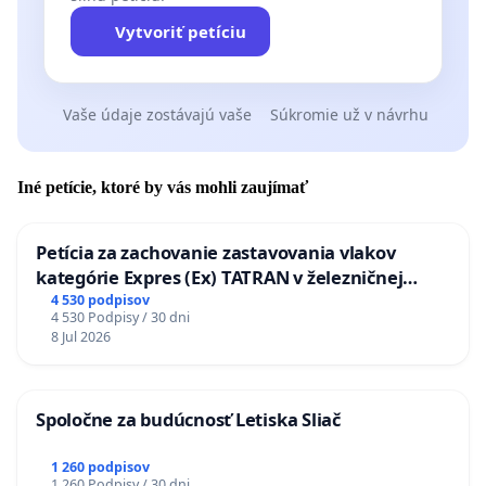
Vytvoriť petíciu
Vaše údaje zostávajú vaše
Súkromie už v návrhu
Iné petície, ktoré by vás mohli zaujímať
Petícia za zachovanie zastavovania vlakov
kategórie Expres (Ex) TATRAN v železničnej
stanici Púchov
4 530 podpisov
4 530 Podpisy / 30 dni
8 Jul 2026
Spoločne za budúcnosť Letiska Sliač
1 260 podpisov
1 260 Podpisy / 30 dni