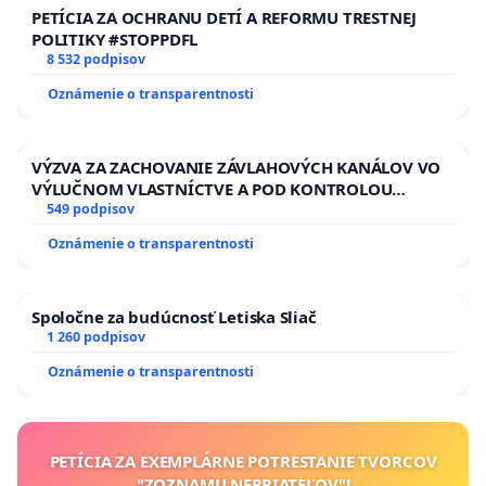
PETÍCIA ZA OCHRANU DETÍ A REFORMU TRESTNEJ
POLITIKY #STOPPDFL
8 532 podpisov
Oznámenie o transparentnosti
VÝZVA ZA ZACHOVANIE ZÁVLAHOVÝCH KANÁLOV VO
VÝLUČNOM VLASTNÍCTVE A POD KONTROLOU
SLOVENSKEJ REPUBLIKY & žiadosť na riešenie
549 podpisov
zanedbaného stavu závlahových a odvodňovacích
Oznámenie o transparentnosti
kanálov na Slovensku
Spoločne za budúcnosť Letiska Sliač
1 260 podpisov
Oznámenie o transparentnosti
PETÍCIA ZA EXEMPLÁRNE POTRESTANIE TVORCOV
"ZOZNAMU NEPRIATEĽOV"!