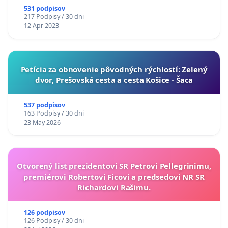
531 podpisov
217 Podpisy / 30 dni
12 Apr 2023
​Petícia za obnovenie pôvodných rýchlostí: Zelený
dvor, Prešovská cesta a cesta Košice - Šaca
537 podpisov
163 Podpisy / 30 dni
23 May 2026
Otvorený list prezidentovi SR Petrovi Pellegrinimu,
premiérovi Robertovi Ficovi a predsedovi NR SR
Richardovi Rašimu.
126 podpisov
126 Podpisy / 30 dni