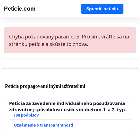
Peticie.com
Spustiť petíciu
Chýba požadovaný parameter. Prosím, vráťte sa na
stránku petície a skúste to znova.
Petície propagované inými užívateľmi
Petícia za zavedenie individuálneho posudzovania
zdravotnej spôsobilosti osôb s diabetom 1. a 2. typu
pri prijímaní do Policajného zboru SR
188 podpisov
Oznámenie o transparentnosti