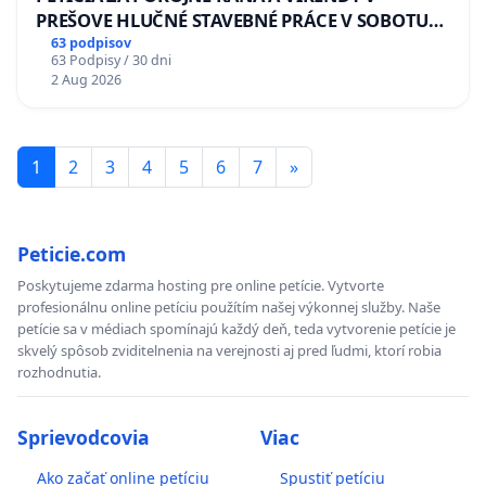
PREŠOVE HLUČNÉ STAVEBNÉ PRÁCE V SOBOTU
LEN OD 9.00 DO 13.00 HOD., CEZ PRACOVNÝ
63 podpisov
63 Podpisy / 30 dni
TÝŽDEŇ CIEĽ 8.00 – 18.00 HOD. A PRAVIDELNÁ
2 Aug 2026
KONTROLA STAVBY C-AREA NA
ĎUMBIERSKEJ/MAGU
1
2
3
4
5
6
7
»
Peticie.com
Poskytujeme zdarma hosting pre online petície. Vytvorte
profesionálnu online petíciu použítím našej výkonnej služby. Naše
petície sa v médiach spomínajú každý deň, teda vytvorenie petície je
skvelý spôsob zviditelnenia na verejnosti aj pred ľudmi, ktorí robia
rozhodnutia.
Sprievodcovia
Viac
Ako začať online petíciu
Spustiť petíciu