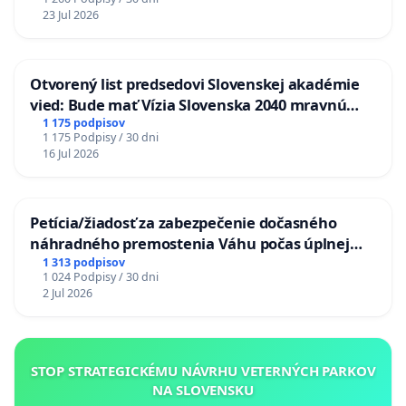
23 Jul 2026
Otvorený list predsedovi Slovenskej akadémie
vied: Bude mať Vízia Slovenska 2040 mravnú
chrbticu?
1 175 podpisov
1 175 Podpisy / 30 dni
16 Jul 2026
Petícia/žiadosť za zabezpečenie dočasného
náhradného premostenia Váhu počas úplnej
uzávery Vážskeho mosta v Komárne
1 313 podpisov
1 024 Podpisy / 30 dni
2 Jul 2026
STOP STRATEGICKÉMU NÁVRHU VETERNÝCH PARKOV
NA SLOVENSKU