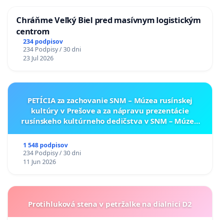
Chráňme Veľký Biel pred masívnym logistickým
centrom
234 podpisov
234 Podpisy / 30 dni
23 Jul 2026
PETÍCIA za zachovanie SNM – Múzea rusínskej
kultúry v Prešove a za nápravu prezentácie
rusínskeho kultúrneho dedičstva v SNM – Múzeu
ukrajinskej kultúry vo Svidníku
1 548 podpisov
234 Podpisy / 30 dni
11 Jun 2026
Protihluková stena v petržalke na dialnici D2