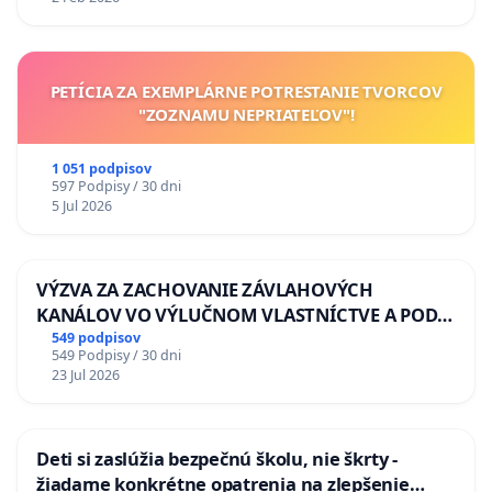
PETÍCIA ZA EXEMPLÁRNE POTRESTANIE TVORCOV
"ZOZNAMU NEPRIATEĽOV"!
1 051 podpisov
597 Podpisy / 30 dni
5 Jul 2026
VÝZVA ZA ZACHOVANIE ZÁVLAHOVÝCH
KANÁLOV VO VÝLUČNOM VLASTNÍCTVE A POD
KONTROLOU SLOVENSKEJ REPUBLIKY & žiadosť
549 podpisov
549 Podpisy / 30 dni
na riešenie zanedbaného stavu závlahových a
23 Jul 2026
odvodňovacích kanálov na Slovensku
Deti si zaslúžia bezpečnú školu, nie škrty -
žiadame konkrétne opatrenia na zlepšenie