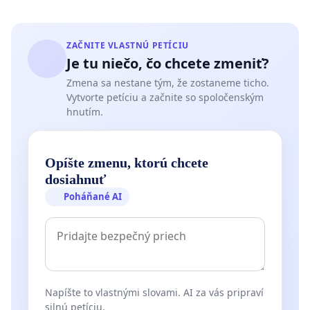
ZAČNITE VLASTNÚ PETÍCIU
Je tu niečo, čo chcete zmeniť?
Zmena sa nestane tým, že zostaneme ticho.
Vytvorte petíciu a začnite so spoločenským
hnutím.
Opíšte zmenu, ktorú chcete
dosiahnuť
Poháňané AI
Napíšte to vlastnými slovami. AI za vás pripraví
silnú petíciu.