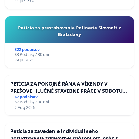
11 Jun 2026
Peticia za prestahovanie Rafinerie Slovnaft z
Bratislavy
322 podpisov
83 Podpisy / 30 dni
29 Jul 2021
PETÍCIA ZA POKOJNÉ RÁNA A VÍKENDY V
PREŠOVE HLUČNÉ STAVEBNÉ PRÁCE V SOBOTU
LEN OD 9.00 DO 13.00 HOD., CEZ PRACOVNÝ
67 podpisov
67 Podpisy / 30 dni
TÝŽDEŇ CIEĽ 8.00 – 18.00 HOD. A PRAVIDELNÁ
2 Aug 2026
KONTROLA STAVBY C-AREA NA
ĎUMBIERSKEJ/MAGU
Petícia za zavedenie individuálneho
posudzovania zdravotnej spôsobilosti osôb s