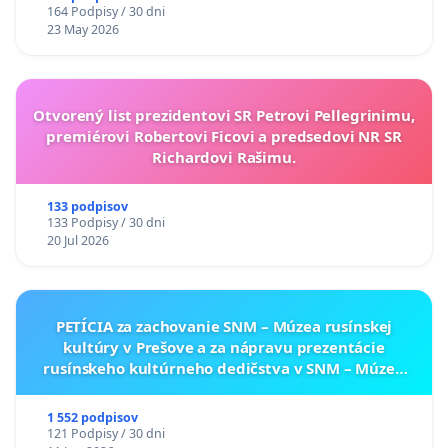
164 Podpisy / 30 dni
23 May 2026
Otvorený list prezidentovi SR Petrovi Pellegrinimu,
premiérovi Robertovi Ficovi a predsedovi NR SR
Richardovi Rašimu.
133 podpisov
133 Podpisy / 30 dni
20 Jul 2026
PETÍCIA za zachovanie SNM – Múzea rusínskej
kultúry v Prešove a za nápravu prezentácie
rusínskeho kultúrneho dedičstva v SNM – Múzeu
ukrajinskej kultúry vo Svidníku
1 552 podpisov
121 Podpisy / 30 dni