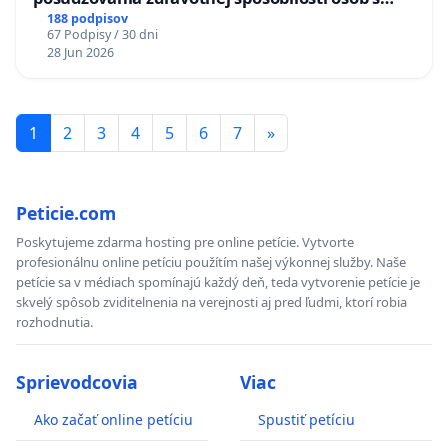
diabetom 1. a 2. typu pri prijímaní do
188 podpisov
67 Podpisy / 30 dni
Policajného zboru SR
28 Jun 2026
1
2
3
4
5
6
7
»
Peticie.com
Poskytujeme zdarma hosting pre online petície. Vytvorte
profesionálnu online petíciu použítím našej výkonnej služby. Naše
petície sa v médiach spomínajú každý deň, teda vytvorenie petície je
skvelý spôsob zviditelnenia na verejnosti aj pred ľudmi, ktorí robia
rozhodnutia.
Sprievodcovia
Viac
Ako začať online petíciu
Spustiť petíciu