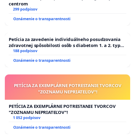
centrom
299 podpisov
Oznámenie o transparentnosti
Petícia za zavedenie individuálneho posudzovania
zdravotnej spôsobilosti osôb s diabetom 1. a 2. typu
pri prijímaní do Policajného zboru SR
188 podpisov
Oznámenie o transparentnosti
PETÍCIA ZA EXEMPLÁRNE POTRESTANIE TVORCOV
"ZOZNAMU NEPRIATEĽOV"!
PETÍCIA ZA EXEMPLÁRNE POTRESTANIE TVORCOV
"ZOZNAMU NEPRIATEĽOV"!
1 052 podpisov
Oznámenie o transparentnosti