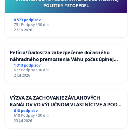
POLITIKY #STOPPDFL
8 573 podpisov
751 Podpisy / 30 dni
2 Feb 2026
Petícia/žiadosť za zabezpečenie dočasného
náhradného premostenia Váhu počas úplnej
uzávery Vážskeho mosta v Komárne
1 313 podpisov
672 Podpisy / 30 dni
2 Jul 2026
VÝZVA ZA ZACHOVANIE ZÁVLAHOVÝCH
KANÁLOV VO VÝLUČNOM VLASTNÍCTVE A POD
KONTROLOU SLOVENSKEJ REPUBLIKY & žiadosť
618 podpisov
618 Podpisy / 30 dni
na riešenie zanedbaného stavu závlahových a
23 Jul 2026
odvodňovacích kanálov na Slovensku