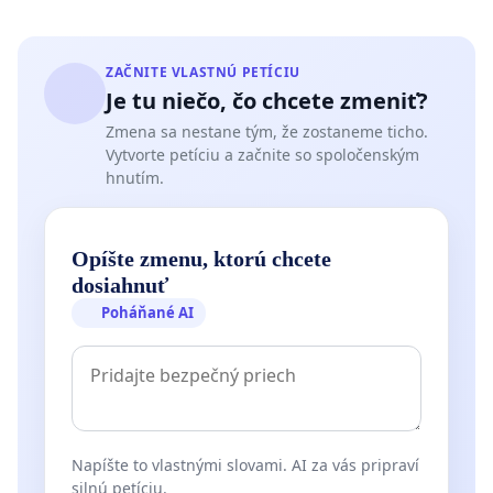
ZAČNITE VLASTNÚ PETÍCIU
Je tu niečo, čo chcete zmeniť?
Zmena sa nestane tým, že zostaneme ticho.
Vytvorte petíciu a začnite so spoločenským
hnutím.
Opíšte zmenu, ktorú chcete
dosiahnuť
Poháňané AI
Napíšte to vlastnými slovami. AI za vás pripraví
silnú petíciu.