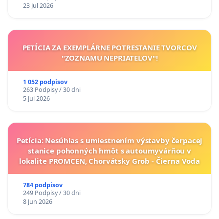
23 Jul 2026
PETÍCIA ZA EXEMPLÁRNE POTRESTANIE TVORCOV
"ZOZNAMU NEPRIATEĽOV"!
1 052 podpisov
263 Podpisy / 30 dni
5 Jul 2026
Petícia: Nesúhlas s umiestnením výstavby čerpacej
stanice pohonných hmôt s autoumyvárňou v
lokalite PROMCEN, Chorvátsky Grob - Čierna Voda
784 podpisov
249 Podpisy / 30 dni
8 Jun 2026