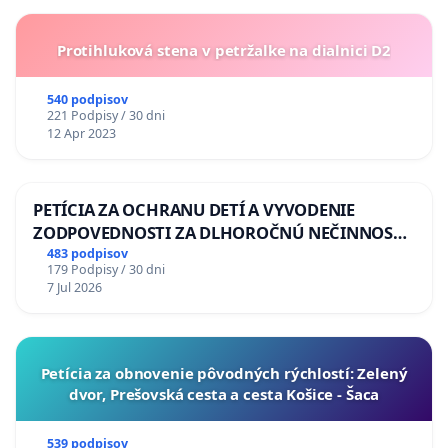
Protihluková stena v petržalke na dialnici D2
540 podpisov
221 Podpisy / 30 dni
12 Apr 2023
PETÍCIA ZA OCHRANU DETÍ A VYVODENIE
ZODPOVEDNOSTI ZA DLHOROČNÚ NEČINNOSŤ
A ZLYHANIE ŠTÁTU
483 podpisov
179 Podpisy / 30 dni
7 Jul 2026
​Petícia za obnovenie pôvodných rýchlostí: Zelený
dvor, Prešovská cesta a cesta Košice - Šaca
539 podpisov