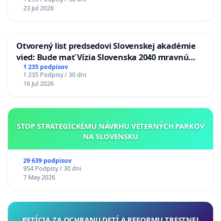
23 Jul 2026
Otvorený list predsedovi Slovenskej akadémie
vied: Bude mať Vízia Slovenska 2040 mravnú
chrbticu?
1 235 podpisov
1 235 Podpisy / 30 dni
16 Jul 2026
STOP STRATEGICKÉMU NÁVRHU VETERNÝCH PARKOV
NA SLOVENSKU
29 639 podpisov
954 Podpisy / 30 dni
7 May 2026
PETÍCIA ZA OCHRANU DETÍ A REFORMU TRESTNEJ