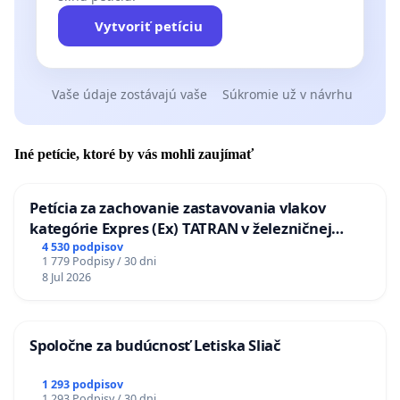
Vytvoriť petíciu
Vaše údaje zostávajú vaše
Súkromie už v návrhu
Iné petície, ktoré by vás mohli zaujímať
Petícia za zachovanie zastavovania vlakov
kategórie Expres (Ex) TATRAN v železničnej
stanici Púchov
4 530 podpisov
1 779 Podpisy / 30 dni
8 Jul 2026
Spoločne za budúcnosť Letiska Sliač
1 293 podpisov
1 293 Podpisy / 30 dni