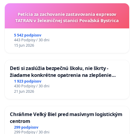
Petícia za zachovanie zastavovania expresov
TATRAN v železničnej stanici Považská Bystrica
5 542 podpisov
443 Podpisy / 30 dni
15 Jun 2026
Deti si zaslúžia bezpečnú školu, nie škrty -
žiadame konkrétne opatrenia na zlepšenie
situácie v školstve
1 923 podpisov
430 Podpisy / 30 dni
21 Jun 2026
Chráňme Veľký Biel pred masívnym logistickým
centrom
299 podpisov
299 Podpisy / 30 dni