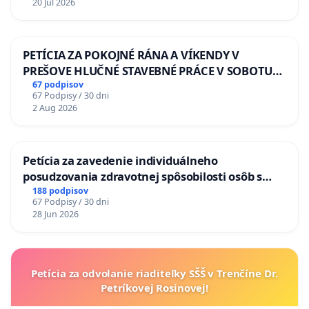
20 Jul 2026
PETÍCIA ZA POKOJNÉ RÁNA A VÍKENDY V
PREŠOVE HLUČNÉ STAVEBNÉ PRÁCE V SOBOTU
LEN OD 9.00 DO 13.00 HOD., CEZ PRACOVNÝ
67 podpisov
67 Podpisy / 30 dni
TÝŽDEŇ CIEĽ 8.00 – 18.00 HOD. A PRAVIDELNÁ
2 Aug 2026
KONTROLA STAVBY C-AREA NA
ĎUMBIERSKEJ/MAGU
Petícia za zavedenie individuálneho
posudzovania zdravotnej spôsobilosti osôb s
diabetom 1. a 2. typu pri prijímaní do
188 podpisov
67 Podpisy / 30 dni
Policajného zboru SR
28 Jun 2026
Petícia za odvolanie riaditeľky SŠŠ v Trenčíne Dr.
Petríkovej Rosinovej!