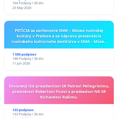
164 Podpisy / 30 dni
23 May 2026
PETÍCIA za zachovanie SNM – Múzea rusínskej
kultúry v Prešove a za nápravu prezentácie
rusínskeho kultúrneho dedičstva v SNM – Múzeu
ukrajinskej kultúry vo Svidníku
1 550 podpisov
148 Podpisy / 30 dni
11 Jun 2026
Otvorený list prezidentovi SR Petrovi Pellegrinimu,
premiérovi Robertovi Ficovi a predsedovi NR SR
Richardovi Rašimu.
133 podpisov
133 Podpisy / 30 dni