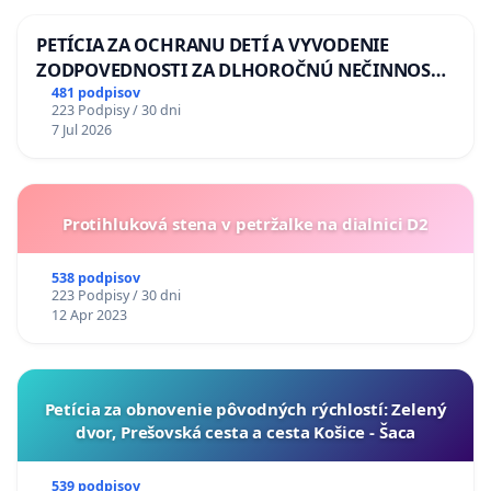
PETÍCIA ZA OCHRANU DETÍ A VYVODENIE
ZODPOVEDNOSTI ZA DLHOROČNÚ NEČINNOSŤ
A ZLYHANIE ŠTÁTU
481 podpisov
223 Podpisy / 30 dni
7 Jul 2026
Protihluková stena v petržalke na dialnici D2
538 podpisov
223 Podpisy / 30 dni
12 Apr 2023
​Petícia za obnovenie pôvodných rýchlostí: Zelený
dvor, Prešovská cesta a cesta Košice - Šaca
539 podpisov