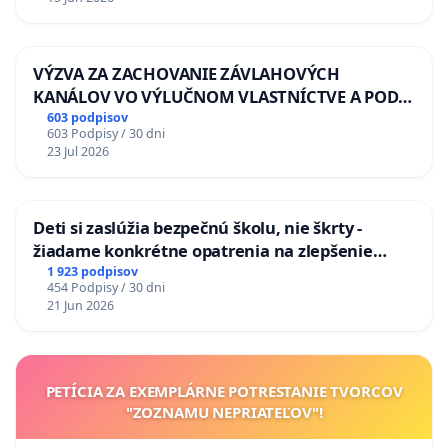
VÝZVA ZA ZACHOVANIE ZÁVLAHOVÝCH
KANÁLOV VO VÝLUČNOM VLASTNÍCTVE A POD
KONTROLOU SLOVENSKEJ REPUBLIKY & žiadosť
603 podpisov
603 Podpisy / 30 dni
na riešenie zanedbaného stavu závlahových a
23 Jul 2026
odvodňovacích kanálov na Slovensku
Deti si zaslúžia bezpečnú školu, nie škrty -
žiadame konkrétne opatrenia na zlepšenie
situácie v školstve
1 923 podpisov
454 Podpisy / 30 dni
21 Jun 2026
PETÍCIA ZA EXEMPLÁRNE POTRESTANIE TVORCOV
"ZOZNAMU NEPRIATEĽOV"!