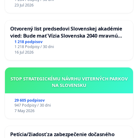
23 Jul 2026
Otvorený list predsedovi Slovenskej akadémie
vied: Bude mať Vízia Slovenska 2040 mravnú
chrbticu?
1 218 podpisov
1 218 Podpisy / 30 dni
16 Jul 2026
STOP STRATEGICKÉMU NÁVRHU VETERNÝCH PARKOV
NA SLOVENSKU
29 605 podpisov
947 Podpisy / 30 dni
7 May 2026
Petícia/žiadosť za zabezpečenie dočasného