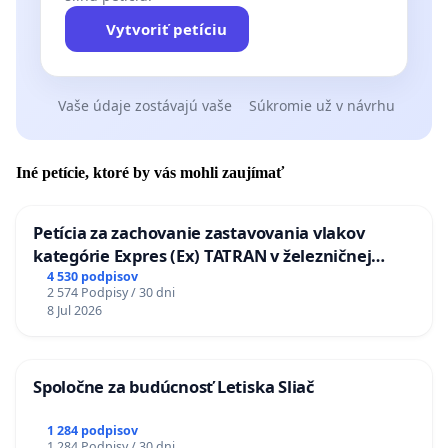
Vytvoriť petíciu
Vaše údaje zostávajú vaše
Súkromie už v návrhu
Iné petície, ktoré by vás mohli zaujímať
Petícia za zachovanie zastavovania vlakov
kategórie Expres (Ex) TATRAN v železničnej
stanici Púchov
4 530 podpisov
2 574 Podpisy / 30 dni
8 Jul 2026
Spoločne za budúcnosť Letiska Sliač
1 284 podpisov
1 284 Podpisy / 30 dni