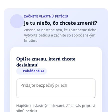
ZAČNITE VLASTNÚ PETÍCIU
Je tu niečo, čo chcete zmeniť?
Zmena sa nestane tým, že zostaneme ticho.
Vytvorte petíciu a začnite so spoločenským
hnutím.
Opíšte zmenu, ktorú chcete
dosiahnuť
Poháňané AI
Napíšte to vlastnými slovami. AI za vás pripraví
silnú petíciu.