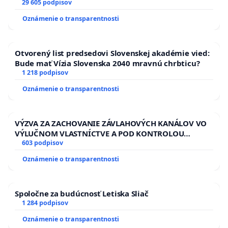
29 605 podpisov
Oznámenie o transparentnosti
Otvorený list predsedovi Slovenskej akadémie vied:
Bude mať Vízia Slovenska 2040 mravnú chrbticu?
1 218 podpisov
Oznámenie o transparentnosti
VÝZVA ZA ZACHOVANIE ZÁVLAHOVÝCH KANÁLOV VO
VÝLUČNOM VLASTNÍCTVE A POD KONTROLOU
SLOVENSKEJ REPUBLIKY & žiadosť na riešenie
603 podpisov
zanedbaného stavu závlahových a odvodňovacích
Oznámenie o transparentnosti
kanálov na Slovensku
Spoločne za budúcnosť Letiska Sliač
1 284 podpisov
Oznámenie o transparentnosti