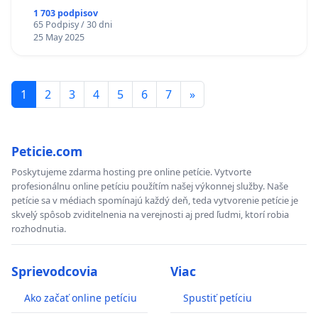
1 703 podpisov
65 Podpisy / 30 dni
25 May 2025
1
2
3
4
5
6
7
»
Peticie.com
Poskytujeme zdarma hosting pre online petície. Vytvorte
profesionálnu online petíciu použítím našej výkonnej služby. Naše
petície sa v médiach spomínajú každý deň, teda vytvorenie petície je
skvelý spôsob zviditelnenia na verejnosti aj pred ľudmi, ktorí robia
rozhodnutia.
Sprievodcovia
Viac
Ako začať online petíciu
Spustiť petíciu