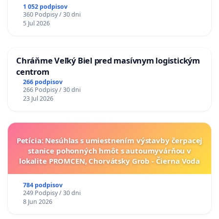
1 052 podpisov
360 Podpisy / 30 dni
5 Jul 2026
Chráňme Veľký Biel pred masívnym logistickým
centrom
266 podpisov
266 Podpisy / 30 dni
23 Jul 2026
Petícia: Nesúhlas s umiestnením výstavby čerpacej
stanice pohonných hmôt s autoumyvárňou v
lokalite PROMCEN, Chorvátsky Grob - Čierna Voda
784 podpisov
249 Podpisy / 30 dni
8 Jun 2026