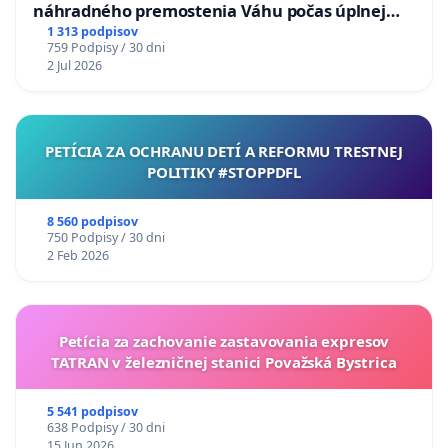
náhradného premostenia Váhu počas úplnej
uzávery Vážskeho mosta v Komárne
1 313 podpisov
759 Podpisy / 30 dni
2 Jul 2026
PETÍCIA ZA OCHRANU DETÍ A REFORMU TRESTNEJ
POLITIKY #STOPPDFL
8 560 podpisov
750 Podpisy / 30 dni
2 Feb 2026
Petícia za zachovanie zastavovania expresov
TATRAN v železničnej stanici Považská Bystrica
5 541 podpisov
638 Podpisy / 30 dni
15 Jun 2026