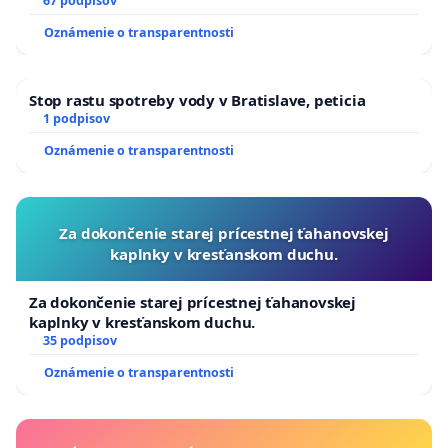
13.00 HOD., CEZ PRACOVNÝ TÝŽDEŇ CIEĽ 8.00 – 18.00
67 podpisov
HOD. A PRAVIDELNÁ KONTROLA STAVBY C-AREA NA
Oznámenie o transparentnosti
ĎUMBIERSKEJ/MAGU
Stop rastu spotreby vody v Bratislave, peticia
1 podpisov
Oznámenie o transparentnosti
Za dokončenie starej prícestnej ťahanovskej
kaplnky v kresťanskom duchu.
Za dokončenie starej prícestnej ťahanovskej
kaplnky v kresťanskom duchu.
35 podpisov
Oznámenie o transparentnosti