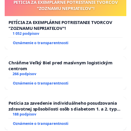
PETÍCIA ZA EXEMPLÁRNE POTRESTANIE TVORCOV
"ZOZNAMU NEPRIATEĽOV"!
PETÍCIA ZA EXEMPLÁRNE POTRESTANIE TVORCOV
"ZOZNAMU NEPRIATEĽOV"!
1 052 podpisov
Oznámenie o transparentnosti
Chráňme Veľký Biel pred masívnym logistickým
centrom
266 podpisov
Oznámenie o transparentnosti
Petícia za zavedenie individuálneho posudzovania
zdravotnej spôsobilosti osôb s diabetom 1. a 2. typu
pri prijímaní do Policajného zboru SR
188 podpisov
Oznámenie o transparentnosti