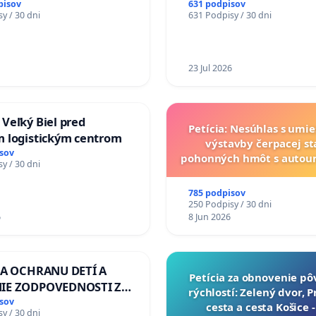
nia Váhu počas úplnej
VÝLUČNOM VLASTNÍCTV
pisov
631 podpisov
y / 30 dni
631 Podpisy / 30 dni
Vážskeho mosta v
KONTROLOU SLOVENSKE
REPUBLIKY & žiadosť na 
zanedbaného stavu záv
a odvodňovacích kanálo
23 Jul 2026
Slovensku
Veľký Biel pred
Petícia: Nesúhlas s umi
 logistickým centrom
výstavby čerpacej st
sov
pohonných hmôt s auto
y / 30 dni
v lokalite PROMCEN, Ch
Grob - Čierna Vo
785 podpisov
250 Podpisy / 30 dni
6
8 Jun 2026
ZA OCHRANU DETÍ A
​Petícia za obnovenie p
IE ZODPOVEDNOSTI ZA
rýchlostí: Zelený dvor, 
NÚ NEČINNOSŤ A
sov
cesta a cesta Košice 
y / 30 dni