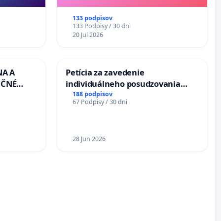
Richardovi Rašimu.
133 podpisov
133 Podpisy / 30 dni
20 Jul 2026
NA A
Petícia za zavedenie
UČNÉ
individuálneho posudzovania
OTU LEN
zdravotnej spôsobilosti osôb s
188 podpisov
67 Podpisy / 30 dni
CEZ
diabetom 1. a 2. typu pri prijímaní
.00 –
do Policajného zboru SR
Á
EA NA
28 Jun 2026