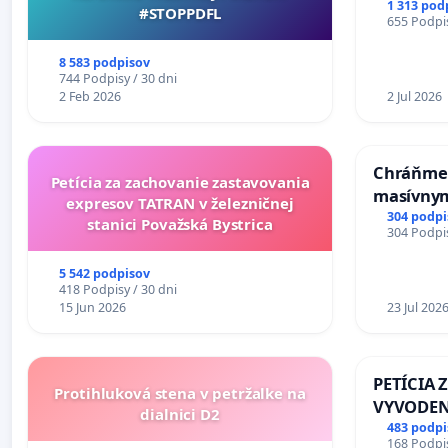
premoste
1 313 pod
#STOPPDFL
655 Podpis
uzávery 
Komárne
8 583 podpisov
744 Podpisy / 30 dni
2 Feb 2026
2 Jul 2026
Chráňme 
Petícia za zachovanie zastavovania
masívnym
expresov TATRAN v železničnej
304 podpi
stanici Považská Bystrica
304 Podpis
5 542 podpisov
418 Podpisy / 30 dni
15 Jun 2026
23 Jul 202
PETÍCIA 
Protihluková stena v petržalke na
VYVODEN
dialnici D2
DLHOROČ
483 podpi
168 Podpis