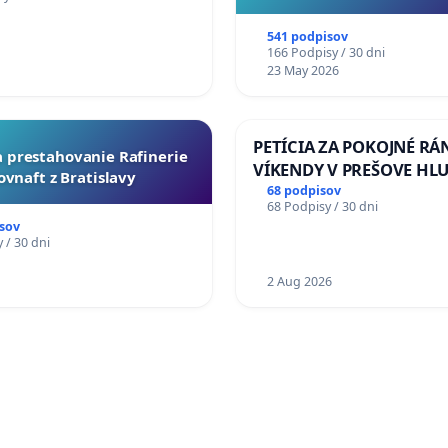
E ŠTÁTU
541 podpisov
166 Podpisy / 30 dni
23 May 2026
PETÍCIA ZA POKOJNÉ RÁ
za prestahovanie Rafinerie
VÍKENDY V PREŠOVE HL
ovnaft z Bratislavy
STAVEBNÉ PRÁCE V SOB
68 podpisov
68 Podpisy / 30 dni
OD 9.00 DO 13.00 HOD., 
sov
PRACOVNÝ TÝŽDEŇ CIEĽ 8
 / 30 dni
18.00 HOD. A PRAVIDELN
1
KONTROLA STAVBY C-AR
2 Aug 2026
ĎUMBIERSKEJ/MAGU