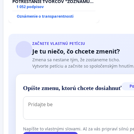
POTRESTANIE TVORCOV "ZOZNAMU
NEPRIATEĽOV"!
1 052 podpisov
Oznámenie o transparentnosti
ZAČNITE VLASTNÚ PETÍCIU
Je tu niečo, čo chcete zmeniť?
Zmena sa nestane tým, že zostaneme ticho.
Vytvorte petíciu a začnite so spoločenským hnutím
P
Opíšte zmenu, ktorú chcete dosiahnuť
Napíšte to vlastnými slovami. AI za vás pripraví silnú pe