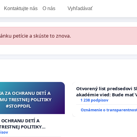
Kontaktujte nás
O nás
Vyhľadávať
ánku petície a skúste to znova.
Otvorený list predsedovi S
IA ZA OCHRANU DETÍ A
akadémie vied: Bude mať V
MU TRESTNEJ POLITIKY
Slovenska 2040 mravnú ch
1 238 podpisov
#STOPPDFL
Oznámenie o transparentnost
A OCHRANU DETÍ A
RESTNEJ POLITIKY
L
isov