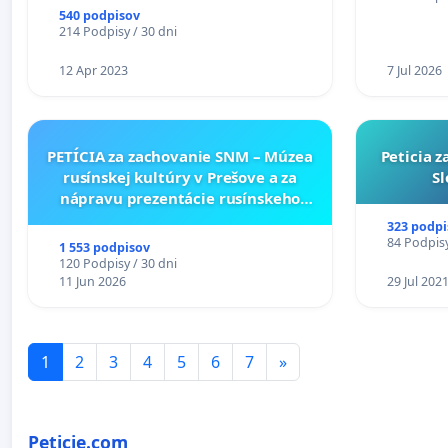
ZLYHANI
540 podpisov
214 Podpisy / 30 dni
12 Apr 2023
7 Jul 2026
PETÍCIA za zachovanie SNM – Múzea
Peticia 
rusínskej kultúry v Prešove a za
Sl
nápravu prezentácie rusínskeho
kultúrneho dedičstva v SNM –
323 podpi
Múzeu ukrajinskej kultúry vo
84 Podpisy
1 553 podpisov
Svidníku
120 Podpisy / 30 dni
11 Jun 2026
29 Jul 202
1
2
3
4
5
6
7
»
Peticie.com