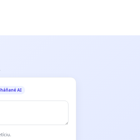
.
oháňané AI
tíciu.