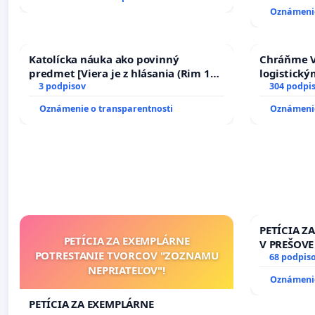
Oznámenie
Katolícka náuka ako povinný
Chráňme V
predmet [Viera je z hlásania (Rim 10,
logistick
17)]
3 podpisov
304 podpi
Oznámenie o transparentnosti
Oznámenie
PETÍCIA Z
PETÍCIA ZA EXEMPLÁRNE
V PREŠOVE
POTRESTANIE TVORCOV "ZOZNAMU
V SOBOTU 
68 podpis
NEPRIATEĽOV"!
HOD., CEZ
Oznámenie
8.00 – 18.
KONTROLA 
PETÍCIA ZA EXEMPLÁRNE
ĎUMBIERS