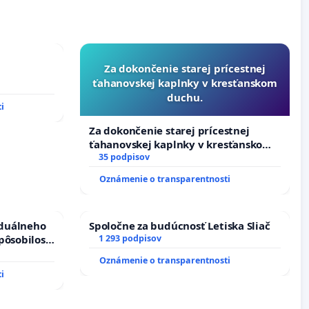
Za dokončenie starej prícestnej
ťahanovskej kaplnky v kresťanskom
duchu.
i
Za dokončenie starej prícestnej
ťahanovskej kaplnky v kresťanskom
duchu.
35 podpisov
Oznámenie o transparentnosti
iduálneho
Spoločne za budúcnosť Letiska Sliač
pôsobilosti
1 293 podpisov
u pri
Oznámenie o transparentnosti
boru SR
i