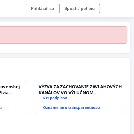
Prihlásiť sa
Spustiť petíciu
lovenskej
VÝZVA ZA ZACHOVANIE ZÁVLAHOVÝCH
ízia
KANÁLOV VO VÝLUČNOM
rbticu?
VLASTNÍCTVE A POD KONTROLOU
631 podpisov
SLOVENSKEJ REPUBLIKY & žiadosť na
i
Oznámenie o transparentnosti
riešenie zanedbaného stavu
závlahových a odvodňovacích
kanálov na Slovensku