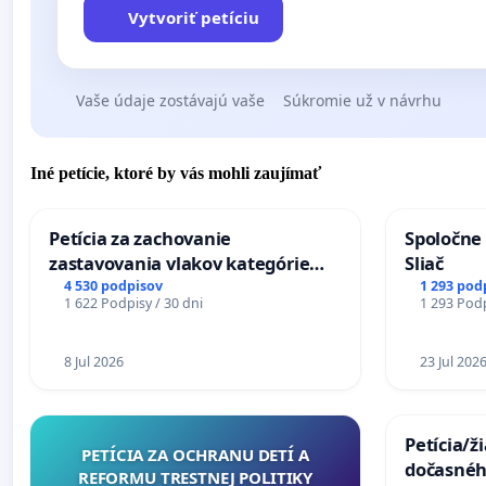
Vytvoriť petíciu
Vaše údaje zostávajú vaše
Súkromie už v návrhu
Iné petície, ktoré by vás mohli zaujímať
Petícia za zachovanie
Spoločne 
zastavovania vlakov kategórie
Sliač
Expres (Ex) TATRAN v železničnej
4 530 podpisov
1 293 pod
1 622 Podpisy / 30 dni
1 293 Podp
stanici Púchov
8 Jul 2026
23 Jul 202
Petícia/ž
PETÍCIA ZA OCHRANU DETÍ A
dočasné
REFORMU TRESTNEJ POLITIKY