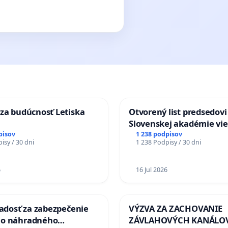
za budúcnosť Letiska
Otvorený list predsedovi
Slovenskej akadémie vie
mať Vízia Slovenska 20
pisov
1 238 podpisov
isy / 30 dni
1 238 Podpisy / 30 dni
chrbticu?
6
16 Jul 2026
iadosť za zabezpečenie
VÝZVA ZA ZACHOVANIE
ho náhradného
ZÁVLAHOVÝCH KANÁLO