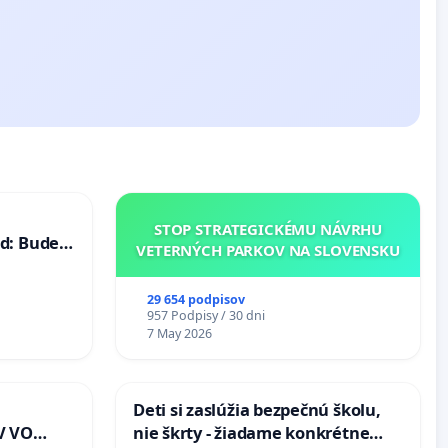
STOP STRATEGICKÉMU NÁVRHU
d: Bude
VETERNÝCH PARKOV NA SLOVENSKU
40 mravnú
29 654 podpisov
957 Podpisy / 30 dni
7 May 2026
Deti si zaslúžia bezpečnú školu,
V VO
nie škrty - žiadame konkrétne