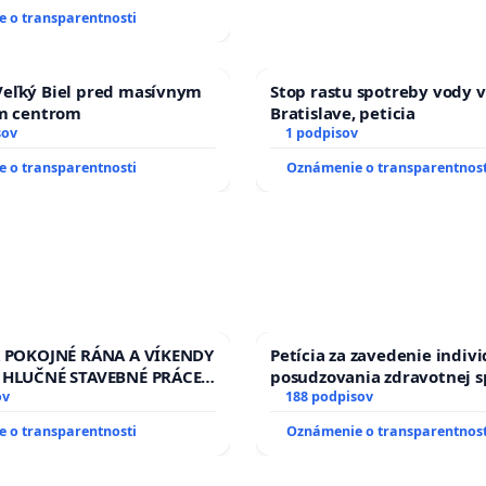
 o transparentnosti
eľký Biel pred masívnym
Stop rastu spotreby vody v
ým centrom
Bratislave, peticia
sov
1 podpisov
 o transparentnosti
Oznámenie o transparentnost
A POKOJNÉ RÁNA A VÍKENDY
Petícia za zavedenie indiv
 HLUČNÉ STAVEBNÉ PRÁCE
posudzovania zdravotnej s
LEN OD 9.00 DO 13.00
ov
osôb s diabetom 1. a 2. typ
188 podpisov
 PRACOVNÝ TÝŽDEŇ CIEĽ
prijímaní do Policajného z
 o transparentnosti
Oznámenie o transparentnost
00 HOD. A PRAVIDELNÁ
STAVBY C-AREA NA
KEJ/MAGU