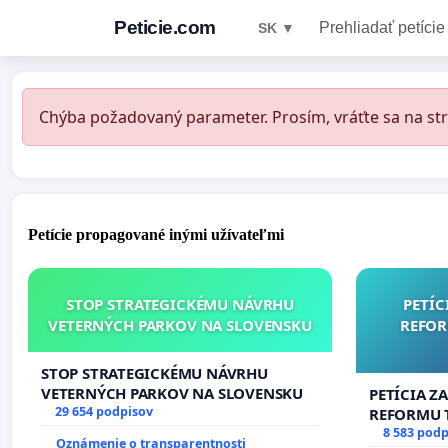
Peticie.com
Prehliadať petície
SK ▼
Chýba požadovaný parameter. Prosím, vráťte sa na str
Petície propagované inými užívateľmi
STOP STRATEGICKÉMU NÁVRHU
PETÍC
VETERNÝCH PARKOV NA SLOVENSKU
REFOR
STOP STRATEGICKÉMU NÁVRHU
VETERNÝCH PARKOV NA SLOVENSKU
PETÍCIA Z
29 654 podpisov
REFORMU T
#STOPPDF
8 583 podp
Oznámenie o transparentnosti