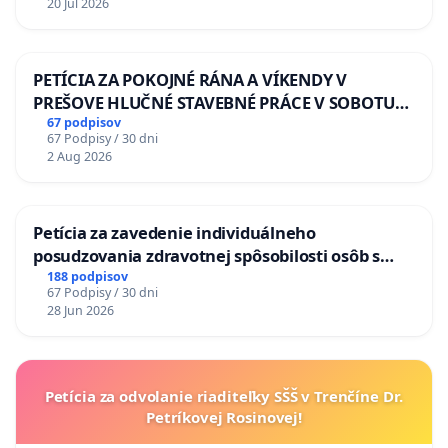
20 Jul 2026
PETÍCIA ZA POKOJNÉ RÁNA A VÍKENDY V
PREŠOVE HLUČNÉ STAVEBNÉ PRÁCE V SOBOTU
LEN OD 9.00 DO 13.00 HOD., CEZ PRACOVNÝ
67 podpisov
67 Podpisy / 30 dni
TÝŽDEŇ CIEĽ 8.00 – 18.00 HOD. A PRAVIDELNÁ
2 Aug 2026
KONTROLA STAVBY C-AREA NA
ĎUMBIERSKEJ/MAGU
Petícia za zavedenie individuálneho
posudzovania zdravotnej spôsobilosti osôb s
diabetom 1. a 2. typu pri prijímaní do
188 podpisov
67 Podpisy / 30 dni
Policajného zboru SR
28 Jun 2026
Petícia za odvolanie riaditeľky SŠŠ v Trenčíne Dr.
Petríkovej Rosinovej!