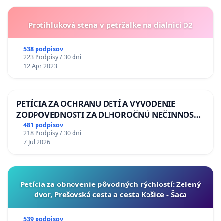
Protihluková stena v petržalke na dialnici D2
538 podpisov
223 Podpisy / 30 dni
12 Apr 2023
PETÍCIA ZA OCHRANU DETÍ A VYVODENIE
ZODPOVEDNOSTI ZA DLHOROČNÚ NEČINNOSŤ
A ZLYHANIE ŠTÁTU
481 podpisov
218 Podpisy / 30 dni
7 Jul 2026
​Petícia za obnovenie pôvodných rýchlostí: Zelený
dvor, Prešovská cesta a cesta Košice - Šaca
539 podpisov