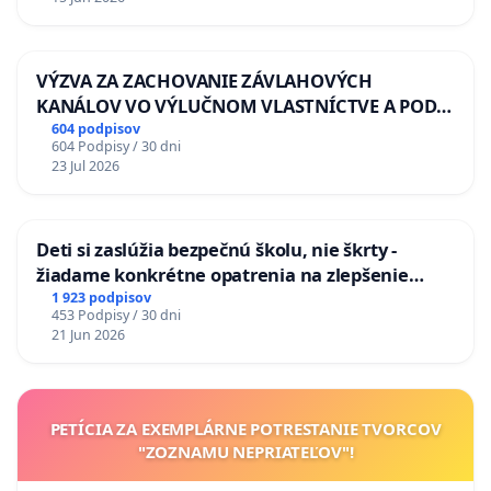
VÝZVA ZA ZACHOVANIE ZÁVLAHOVÝCH
KANÁLOV VO VÝLUČNOM VLASTNÍCTVE A POD
KONTROLOU SLOVENSKEJ REPUBLIKY & žiadosť
604 podpisov
604 Podpisy / 30 dni
na riešenie zanedbaného stavu závlahových a
23 Jul 2026
odvodňovacích kanálov na Slovensku
Deti si zaslúžia bezpečnú školu, nie škrty -
žiadame konkrétne opatrenia na zlepšenie
situácie v školstve
1 923 podpisov
453 Podpisy / 30 dni
21 Jun 2026
PETÍCIA ZA EXEMPLÁRNE POTRESTANIE TVORCOV
"ZOZNAMU NEPRIATEĽOV"!