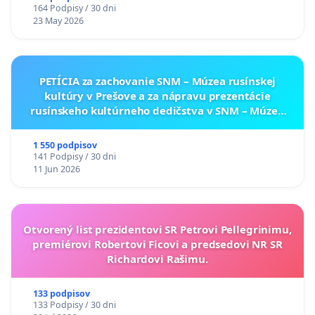
164 Podpisy / 30 dni
23 May 2026
PETÍCIA za zachovanie SNM – Múzea rusínskej
kultúry v Prešove a za nápravu prezentácie
rusínskeho kultúrneho dedičstva v SNM – Múzeu
ukrajinskej kultúry vo Svidníku
1 550 podpisov
141 Podpisy / 30 dni
11 Jun 2026
Otvorený list prezidentovi SR Petrovi Pellegrinimu,
premiérovi Robertovi Ficovi a predsedovi NR SR
Richardovi Rašimu.
133 podpisov
133 Podpisy / 30 dni