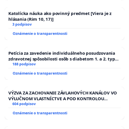
Katolícka náuka ako povinný predmet [Viera je z
hlásania (Rim 10, 17)]
3 podpisov
Oznámenie o transparentnosti
Petícia za zavedenie individuálneho posudzovania
zdravotnej spôsobilosti osôb s diabetom 1. a 2. typu
pri prijímaní do Policajného zboru SR
188 podpisov
Oznámenie o transparentnosti
VÝZVA ZA ZACHOVANIE ZÁVLAHOVÝCH KANÁLOV VO
VÝLUČNOM VLASTNÍCTVE A POD KONTROLOU
SLOVENSKEJ REPUBLIKY & žiadosť na riešenie
604 podpisov
zanedbaného stavu závlahových a odvodňovacích
Oznámenie o transparentnosti
kanálov na Slovensku