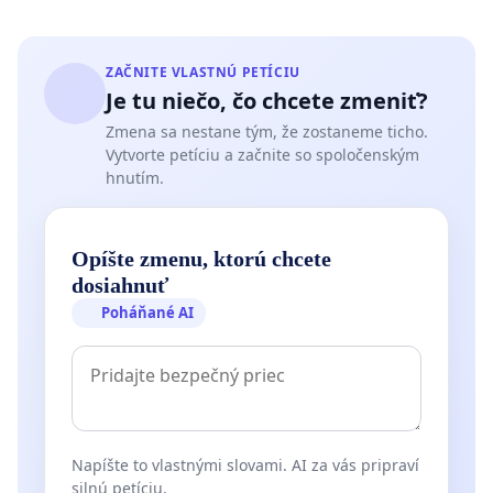
ZAČNITE VLASTNÚ PETÍCIU
Je tu niečo, čo chcete zmeniť?
Zmena sa nestane tým, že zostaneme ticho.
Vytvorte petíciu a začnite so spoločenským
hnutím.
Opíšte zmenu, ktorú chcete
dosiahnuť
Poháňané AI
Napíšte to vlastnými slovami. AI za vás pripraví
silnú petíciu.