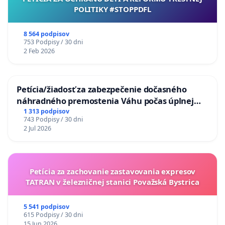
POLITIKY #STOPPDFL
8 564 podpisov
753 Podpisy / 30 dni
2 Feb 2026
Petícia/žiadosť za zabezpečenie dočasného
náhradného premostenia Váhu počas úplnej
uzávery Vážskeho mosta v Komárne
1 313 podpisov
743 Podpisy / 30 dni
2 Jul 2026
Petícia za zachovanie zastavovania expresov
TATRAN v železničnej stanici Považská Bystrica
5 541 podpisov
615 Podpisy / 30 dni
15 Jun 2026