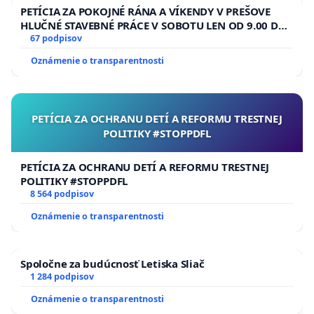
PETÍCIA ZA POKOJNÉ RÁNA A VÍKENDY V PREŠOVE
HLUČNÉ STAVEBNÉ PRÁCE V SOBOTU LEN OD 9.00 DO
13.00 HOD., CEZ PRACOVNÝ TÝŽDEŇ CIEĽ 8.00 – 18.00
67 podpisov
HOD. A PRAVIDELNÁ KONTROLA STAVBY C-AREA NA
Oznámenie o transparentnosti
ĎUMBIERSKEJ/MAGU
PETÍCIA ZA OCHRANU DETÍ A REFORMU TRESTNEJ
POLITIKY #STOPPDFL
PETÍCIA ZA OCHRANU DETÍ A REFORMU TRESTNEJ
POLITIKY #STOPPDFL
8 564 podpisov
Oznámenie o transparentnosti
Spoločne za budúcnosť Letiska Sliač
1 284 podpisov
Oznámenie o transparentnosti