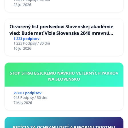
23 Jul 2026
Otvorený list predsedovi Slovenskej akadémie
vied: Bude mať Vízia Slovenska 2040 mravnú
chrbticu?
1 223 podpisov
1 223 Podpisy / 30 dni
16 Jul 2026
STOP STRATEGICKÉMU NÁVRHU VETERNÝCH PARKOV
NA SLOVENSKU
29 607 podpisov
948 Podpisy / 30 dni
7 May 2026
PETÍCIA ZA OCHRANU DETÍ A REFORMU TRESTNEJ