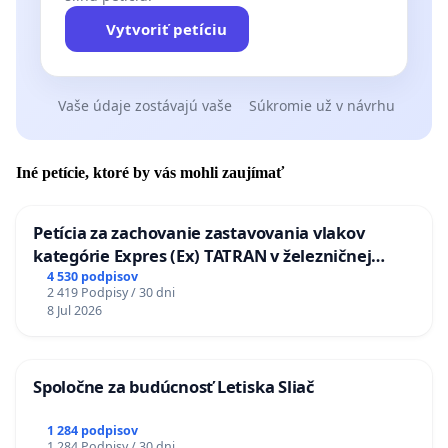
Vytvoriť petíciu
Vaše údaje zostávajú vaše
Súkromie už v návrhu
Iné petície, ktoré by vás mohli zaujímať
Petícia za zachovanie zastavovania vlakov
kategórie Expres (Ex) TATRAN v železničnej
stanici Púchov
4 530 podpisov
2 419 Podpisy / 30 dni
8 Jul 2026
Spoločne za budúcnosť Letiska Sliač
1 284 podpisov
1 284 Podpisy / 30 dni