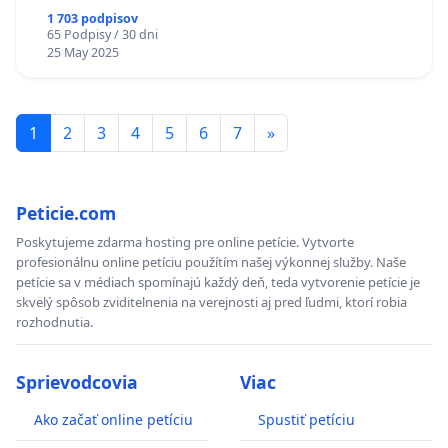
1 703 podpisov
65 Podpisy / 30 dni
25 May 2025
1
2
3
4
5
6
7
»
Peticie.com
Poskytujeme zdarma hosting pre online petície. Vytvorte
profesionálnu online petíciu použítím našej výkonnej služby. Naše
petície sa v médiach spomínajú každý deň, teda vytvorenie petície je
skvelý spôsob zviditelnenia na verejnosti aj pred ľudmi, ktorí robia
rozhodnutia.
Sprievodcovia
Viac
Ako začať online petíciu
Spustiť petíciu