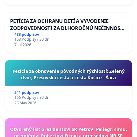
PETÍCIA ZA OCHRANU DETÍ A VYVODENIE
ZODPOVEDNOSTI ZA DLHOROČNÚ NEČINNOSŤ
A ZLYHANIE ŠTÁTU
483 podpisov
168 Podpisy / 30 dni
7 Jul 2026
​Petícia za obnovenie pôvodných rýchlostí: Zelený
dvor, Prešovská cesta a cesta Košice - Šaca
541 podpisov
166 Podpisy / 30 dni
23 May 2026
Otvorený list prezidentovi SR Petrovi Pellegrinimu,
premiérovi Robertovi Ficovi a predsedovi NR SR