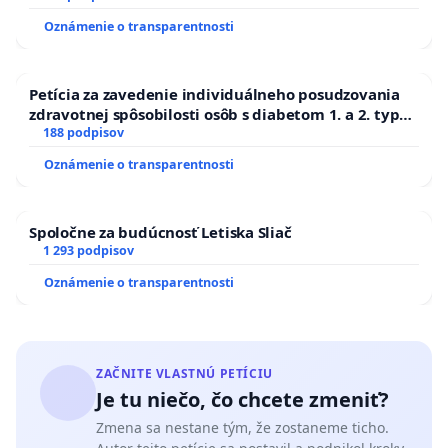
Oznámenie o transparentnosti
Petícia za zavedenie individuálneho posudzovania
zdravotnej spôsobilosti osôb s diabetom 1. a 2. typu
pri prijímaní do Policajného zboru SR
188 podpisov
Oznámenie o transparentnosti
Spoločne za budúcnosť Letiska Sliač
1 293 podpisov
Oznámenie o transparentnosti
ZAČNITE VLASTNÚ PETÍCIU
Je tu niečo, čo chcete zmeniť?
Zmena sa nestane tým, že zostaneme ticho.