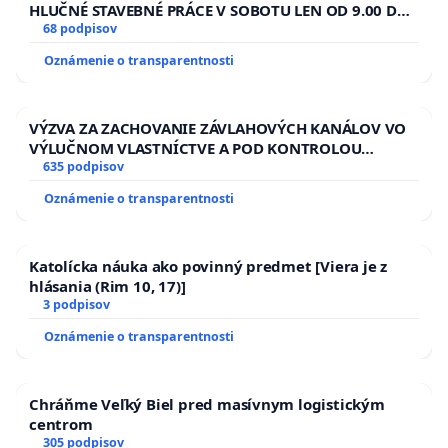
HLUČNÉ STAVEBNÉ PRÁCE V SOBOTU LEN OD 9.00 DO
13.00 HOD., CEZ PRACOVNÝ TÝŽDEŇ CIEĽ 8.00 – 18.00
68 podpisov
HOD. A PRAVIDELNÁ KONTROLA STAVBY C-AREA NA
Oznámenie o transparentnosti
ĎUMBIERSKEJ/MAGU
VÝZVA ZA ZACHOVANIE ZÁVLAHOVÝCH KANÁLOV VO
VÝLUČNOM VLASTNÍCTVE A POD KONTROLOU
SLOVENSKEJ REPUBLIKY & žiadosť na riešenie
635 podpisov
zanedbaného stavu závlahových a odvodňovacích
Oznámenie o transparentnosti
kanálov na Slovensku
Katolícka náuka ako povinný predmet [Viera je z
hlásania (Rim 10, 17)]
3 podpisov
Oznámenie o transparentnosti
Chráňme Veľký Biel pred masívnym logistickým
centrom
305 podpisov