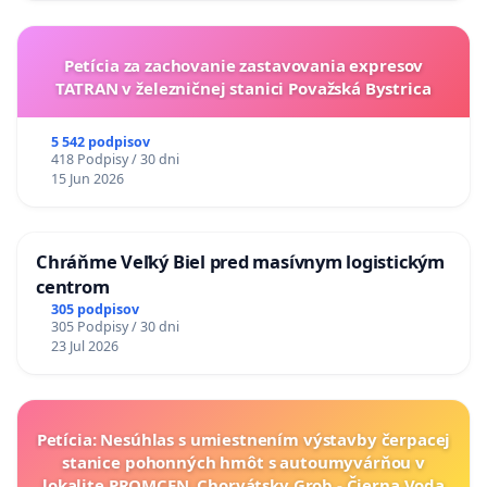
Petícia za zachovanie zastavovania expresov
TATRAN v železničnej stanici Považská Bystrica
5 542 podpisov
418 Podpisy / 30 dni
15 Jun 2026
Chráňme Veľký Biel pred masívnym logistickým
centrom
305 podpisov
305 Podpisy / 30 dni
23 Jul 2026
Petícia: Nesúhlas s umiestnením výstavby čerpacej
stanice pohonných hmôt s autoumyvárňou v
lokalite PROMCEN, Chorvátsky Grob - Čierna Voda