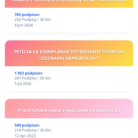
785 podpisov
250 Podpisy / 30 dni
8 Jun 2026
PETÍCIA ZA EXEMPLÁRNE POTRESTANIE TVORCOV
"ZOZNAMU NEPRIATEĽOV"!
1 052 podpisov
247 Podpisy / 30 dni
5 Jul 2026
Protihluková stena v petržalke na dialnici D2
540 podpisov
214 Podpisy / 30 dni
12 Apr 2023