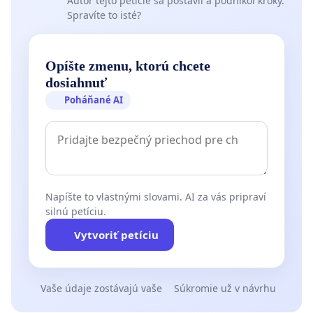
Autor tejto petície sa postavil a podnikol kroky.
Spravíte to isté?
Opíšte zmenu, ktorú chcete
dosiahnuť
Poháňané AI
Napíšte to vlastnými slovami. AI za vás pripraví
silnú petíciu.
Vytvoriť petíciu
Vaše údaje zostávajú vaše
Súkromie už v návrhu