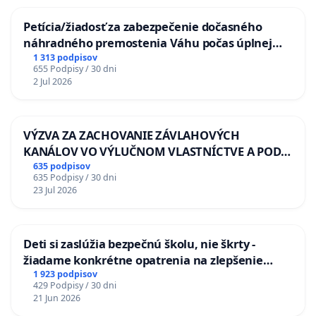
Petícia/žiadosť za zabezpečenie dočasného
náhradného premostenia Váhu počas úplnej
uzávery Vážskeho mosta v Komárne
1 313 podpisov
655 Podpisy / 30 dni
2 Jul 2026
VÝZVA ZA ZACHOVANIE ZÁVLAHOVÝCH
KANÁLOV VO VÝLUČNOM VLASTNÍCTVE A POD
KONTROLOU SLOVENSKEJ REPUBLIKY & žiadosť
635 podpisov
635 Podpisy / 30 dni
na riešenie zanedbaného stavu závlahových a
23 Jul 2026
odvodňovacích kanálov na Slovensku
Deti si zaslúžia bezpečnú školu, nie škrty -
žiadame konkrétne opatrenia na zlepšenie
situácie v školstve
1 923 podpisov
429 Podpisy / 30 dni
21 Jun 2026