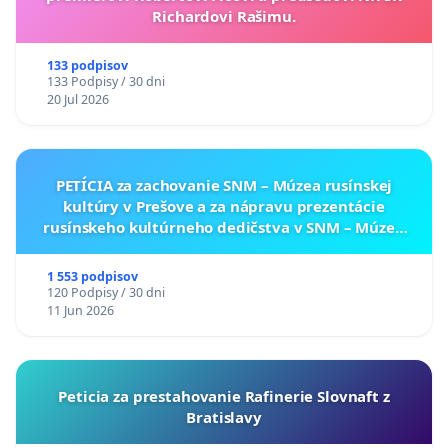
Richardovi Rašimu.
133 podpisov
133 Podpisy / 30 dni
20 Jul 2026
PETÍCIA za zachovanie SNM – Múzea rusínskej
kultúry v Prešove a za nápravu prezentácie
rusínskeho kultúrneho dedičstva v SNM – Múzeu
ukrajinskej kultúry vo Svidníku
1 553 podpisov
120 Podpisy / 30 dni
11 Jun 2026
Peticia za prestahovanie Rafinerie Slovnaft z
Bratislavy