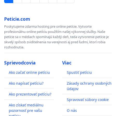
Peticie.com
Poskytujeme zdarma hosting pre online petície. Vytvorte
profesionálnu online petíciu použítím našej výkonnej služby. Naše
petície sa v médiach spomínajú každý deň, teda vytvorenie petície je
skvelý spôsob zviditelnenia na verejnosti aj pred ľudmi, ktorí robia
rozhodnutia.
Sprievodcovia
Viac
Ako začať online petíciu
Spustiť petíciu
Ako napísať petíciu?
Zásady ochrany osobných
údajov
Ako prezentovať petíciu?
Spravovať súbory cookie
Ako získať mediálnu
pozornosť pre vašu
O nás
petíciu