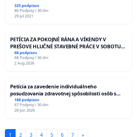
325 podpisov
86 Podpisy / 30 dni
29 Jul 2021
PETÍCIA ZA POKOJNÉ RÁNA A VÍKENDY V
PREŠOVE HLUČNÉ STAVEBNÉ PRÁCE V SOBOTU
LEN OD 9.00 DO 13.00 HOD., CEZ PRACOVNÝ
68 podpisov
68 Podpisy / 30 dni
TÝŽDEŇ CIEĽ 8.00 – 18.00 HOD. A PRAVIDELNÁ
2 Aug 2026
KONTROLA STAVBY C-AREA NA
ĎUMBIERSKEJ/MAGU
Petícia za zavedenie individuálneho
posudzovania zdravotnej spôsobilosti osôb s
diabetom 1. a 2. typu pri prijímaní do
188 podpisov
67 Podpisy / 30 dni
Policajného zboru SR
28 Jun 2026
1
2
3
4
5
6
7
»