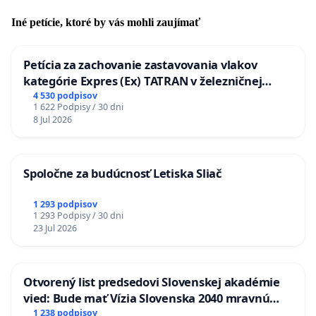
Iné petície, ktoré by vás mohli zaujímať
Petícia za zachovanie zastavovania vlakov
kategórie Expres (Ex) TATRAN v železničnej
stanici Púchov
4 530 podpisov
1 622 Podpisy / 30 dni
8 Jul 2026
Spoločne za budúcnosť Letiska Sliač
1 293 podpisov
1 293 Podpisy / 30 dni
23 Jul 2026
Otvorený list predsedovi Slovenskej akadémie
vied: Bude mať Vízia Slovenska 2040 mravnú
chrbticu?
1 238 podpisov