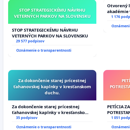
Otvorený l
STOP STRATEGICKÉMU NÁVRHU
akadémie v
VETERNÝCH PARKOV NA SLOVENSKU
Slovenska
1 176 podp
Oznámenie
STOP STRATEGICKÉMU NÁVRHU
VETERNÝCH PARKOV NA SLOVENSKU
29 577 podpisov
Oznámenie o transparentnosti
Za dokončenie starej prícestnej
PET
ťahanovskej kaplnky v kresťanskom
POTREST
duchu.
Za dokončenie starej prícestnej
PETÍCIA Z
ťahanovskej kaplnky v kresťanskom
POTRESTA
duchu.
35 podpisov
NEPRIATEĽ
1 051 podp
Oznámenie o transparentnosti
Oznámenie