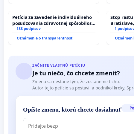
Petícia za zavedenie individuálneho
Stop rastu
posudzovania zdravotnej spôsobilosti
Bratislave,
osôb s diabetom 1. a 2. typu pri
188 podpisov
1 podpiso
prijímaní do Policajného zboru SR
Oznámenie o transparentnosti
Oznámenie
ZAČNITE VLASTNÚ PETÍCIU
Je tu niečo, čo chcete zmeniť?
Zmena sa nestane tým, že zostaneme ticho.
Autor tejto petície sa postavil a podnikol kroky. Spra
P
Opíšte zmenu, ktorú chcete dosiahnuť