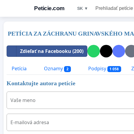
Peticie.com
Prehliadať petície
SK ▼
PETÍCIA ZA ZÁCHRANU GRINAVSKÉHO M
Zdieľať na Facebooku (200)
Petícia
Oznamy
Podpisy
Z
2
1 058
Kontaktujte autora petície
Vaše meno
E-mailová adresa