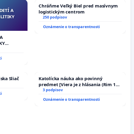
Chráňme Veľký Biel pred masívnym
DETÍ A
logistickým centrom
LITIKY
250 podpisov
Oznámenie o transparentnosti
 A
KY
i
ska Sliač
Katolícka náuka ako povinný
predmet [Viera je z hlásania (Rim 10,
17)]
3 podpisov
i
Oznámenie o transparentnosti