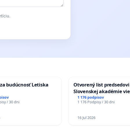
tíciu.
za budúcnosť Letiska
Otvorený list predsedovi
Slovenskej akadémie vie
mať Vízia Slovenska 20
pisov
1 176 podpisov
isy / 30 dni
1 176 Podpisy / 30 dni
chrbticu?
6
16 Jul 2026