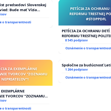
ist predsedovi Slovenskej
PETÍCIA ZA OCHRANU 
ied: Bude mať Vízia
REFORMU TRESTNEJ PO
 2040 mravnú chrbticu?
isov
#STOPPDFL
 o transparentnosti
PETÍCIA ZA OCHRANU DETÍ
REFORMU TRESTNEJ POLITI
#STOPPDFL
8 545 podpisov
Oznámenie o transparentnost
Spoločne za budúcnosť Leti
ÍCIA ZA EXEMPLÁRNE
1 264 podpisov
ANIE TVORCOV "ZOZNAMU
Oznámenie o transparentnost
NEPRIATEĽOV"!
A EXEMPLÁRNE
NIE TVORCOV "ZOZNAMU
OV"!
isov
 o transparentnosti