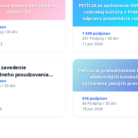
ková stena v petržalke na
PETÍCIA za zachovanie S
dialnici D2
rusínskej kultúry v Preš
nápravu prezentácie ru
kultúrneho dedičstva 
sov
Múzeu ukrajinskej kul
y / 30 dni
1 549 podpisov
Svidníku
201 Podpisy / 30 dni
23
11 Jun 2026
a zavedenie
Petícia za prehodnotenie l
álneho posudzovania
elektrických kolobež
j spôsobilosti osôb s
sov
vytvorenie jasných prav
 / 30 dni
1. a 2. typu pri prijímaní
dospelých používat
jného zboru SR
616 podpisov
66 Podpisy / 30 dni
6
18 Jun 2026