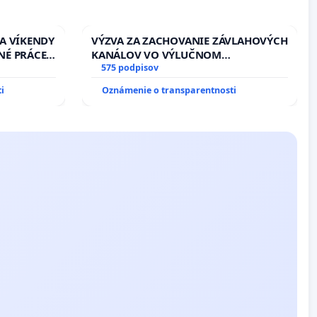
 A VÍKENDY
VÝZVA ZA ZACHOVANIE ZÁVLAHOVÝCH
NÉ PRÁCE
KANÁLOV VO VÝLUČNOM
13.00
VLASTNÍCTVE A POD KONTROLOU
575 podpisov
EŇ CIEĽ
SLOVENSKEJ REPUBLIKY & žiadosť na
i
Oznámenie o transparentnosti
DELNÁ
riešenie zanedbaného stavu
 NA
závlahových a odvodňovacích
kanálov na Slovensku