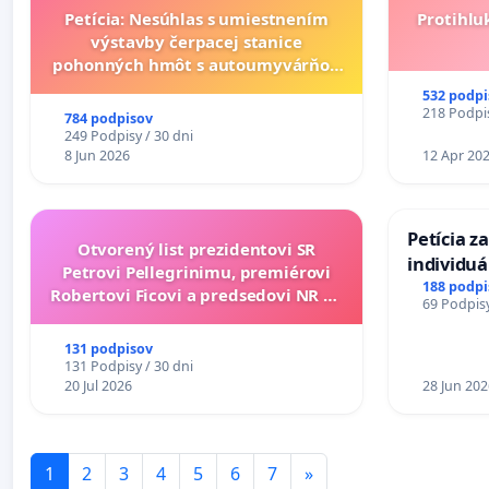
Petícia: Nesúhlas s umiestnením
Protihlu
výstavby čerpacej stanice
pohonných hmôt s autoumyvárňou
v lokalite PROMCEN, Chorvátsky
532 podpi
Grob - Čierna Voda
218 Podpis
784 podpisov
249 Podpisy / 30 dni
8 Jun 2026
12 Apr 20
Petícia z
Otvorený list prezidentovi SR
individu
Petrovi Pellegrinimu, premiérovi
zdravotne
188 podpi
Robertovi Ficovi a predsedovi NR SR
69 Podpisy
diabetom 
Richardovi Rašimu.
do Polica
131 podpisov
131 Podpisy / 30 dni
20 Jul 2026
28 Jun 202
1
2
3
4
5
6
7
»