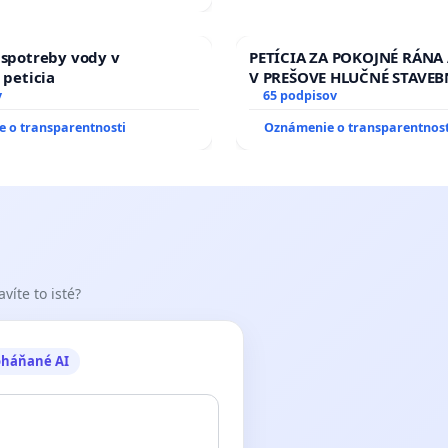
 spotreby vody v
PETÍCIA ZA POKOJNÉ RÁNA
 peticia
V PREŠOVE HLUČNÉ STAVEB
v
V SOBOTU LEN OD 9.00 DO 
65 podpisov
HOD., CEZ PRACOVNÝ TÝŽD
 o transparentnosti
Oznámenie o transparentnost
8.00 – 18.00 HOD. A PRAVI
KONTROLA STAVBY C-AREA
ĎUMBIERSKEJ/MAGU
víte to isté?
oháňané AI