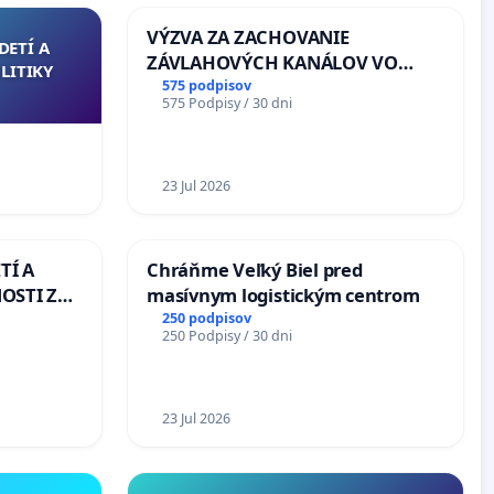
VÝZVA ZA ZACHOVANIE
DETÍ A
ZÁVLAHOVÝCH KANÁLOV VO
LITIKY
VÝLUČNOM VLASTNÍCTVE A POD
575 podpisov
575 Podpisy / 30 dni
KONTROLOU SLOVENSKEJ
REPUBLIKY & žiadosť na riešenie
zanedbaného stavu závlahových
a odvodňovacích kanálov na
23 Jul 2026
Slovensku
TÍ A
Chráňme Veľký Biel pred
OSTI ZA
masívnym logistickým centrom
 A
250 podpisov
250 Podpisy / 30 dni
23 Jul 2026