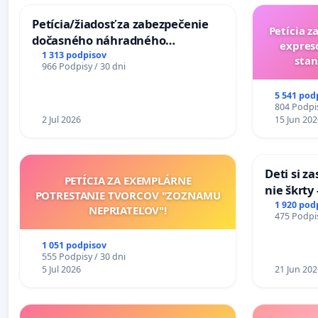
Petícia/žiadosť za zabezpečenie
Petícia z
dočasného náhradného
expres
premostenia Váhu počas úplnej
1 313 podpisov
stan
966 Podpisy / 30 dni
uzávery Vážskeho mosta v
Komárne
5 541 pod
804 Podpis
2 Jul 2026
15 Jun 202
Deti si z
PETÍCIA ZA EXEMPLÁRNE
nie škrty
POTRESTANIE TVORCOV "ZOZNAMU
opatrenia
1 920 pod
NEPRIATEĽOV"!
475 Podpis
školstve
1 051 podpisov
555 Podpisy / 30 dni
5 Jul 2026
21 Jun 202