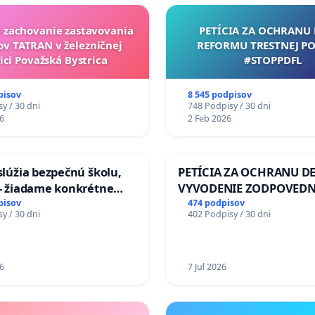
a zachovanie zastavovania
PETÍCIA ZA OCHRANU 
ov TATRAN v železničnej
REFORMU TRESTNEJ PO
ici Považská Bystrica
#STOPPDFL
pisov
8 545 podpisov
y / 30 dni
748 Podpisy / 30 dni
6
2 Feb 2026
aslúžia bezpečnú školu,
PETÍCIA ZA OCHRANU DE
 - žiadame konkrétne
VYVODENIE ZODPOVEDN
 na zlepšenie situácie v
DLHOROČNÚ NEČINNOSŤ
pisov
474 podpisov
y / 30 dni
402 Podpisy / 30 dni
ZLYHANIE ŠTÁTU
6
7 Jul 2026