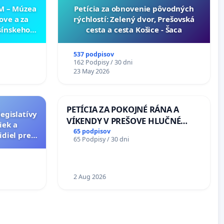
NM – Múzea
​Petícia za obnovenie pôvodných
ove a za
rýchlostí: Zelený dvor, Prešovská
sínskeho
cesta a cesta Košice - Šaca
v SNM –
túry vo
537 podpisov
162 Podpisy / 30 dni
23 May 2026
PETÍCIA ZA POKOJNÉ RÁNA A
egislatívy
VÍKENDY V PREŠOVE HLUČNÉ
iek a
STAVEBNÉ PRÁCE V SOBOTU LEN
65 podpisov
idiel pre
65 Podpisy / 30 dni
OD 9.00 DO 13.00 HOD., CEZ
eľov
PRACOVNÝ TÝŽDEŇ CIEĽ 8.00 –
18.00 HOD. A PRAVIDELNÁ
KONTROLA STAVBY C-AREA NA
2 Aug 2026
ĎUMBIERSKEJ/MAGU