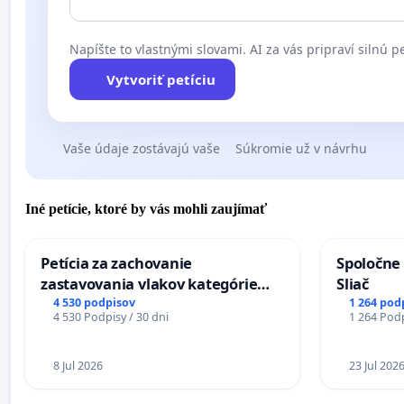
Napíšte to vlastnými slovami. AI za vás pripraví silnú pe
Vytvoriť petíciu
Vaše údaje zostávajú vaše
Súkromie už v návrhu
Iné petície, ktoré by vás mohli zaujímať
Petícia za zachovanie
Spoločne 
zastavovania vlakov kategórie
Sliač
Expres (Ex) TATRAN v železničnej
4 530 podpisov
1 264 pod
4 530 Podpisy / 30 dni
1 264 Podp
stanici Púchov
8 Jul 2026
23 Jul 202