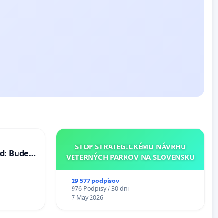
STOP STRATEGICKÉMU NÁVRHU
d: Bude
VETERNÝCH PARKOV NA SLOVENSKU
40 mravnú
29 577 podpisov
976 Podpisy / 30 dni
7 May 2026