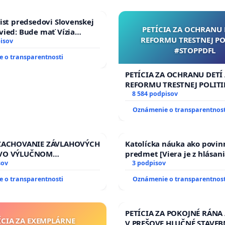
ist predsedovi Slovenskej
PETÍCIA ZA OCHRANU 
ied: Bude mať Vízia
REFORMU TRESTNEJ PO
 2040 mravnú chrbticu?
isov
#STOPPDFL
 o transparentnosti
PETÍCIA ZA OCHRANU DETÍ
REFORMU TRESTNEJ POLITI
#STOPPDFL
8 584 podpisov
Oznámenie o transparentnost
 ZACHOVANIE ZÁVLAHOVÝCH
Katolícka náuka ako povin
VO VÝLUČNOM
predmet [Viera je z hlásani
TVE A POD KONTROLOU
sov
17)]
3 podpisov
J REPUBLIKY & žiadosť na
 o transparentnosti
Oznámenie o transparentnost
zanedbaného stavu
ch a odvodňovacích
a Slovensku
PETÍCIA ZA POKOJNÉ RÁNA
ÍCIA ZA EXEMPLÁRNE
V PREŠOVE HLUČNÉ STAVEB