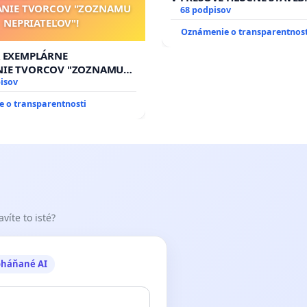
ANIE TVORCOV "ZOZNAMU
V SOBOTU LEN OD 9.00 DO 
68 podpisov
NEPRIATEĽOV"!
HOD., CEZ PRACOVNÝ TÝŽD
Oznámenie o transparentnost
8.00 – 18.00 HOD. A PRAVI
KONTROLA STAVBY C-AREA
A EXEMPLÁRNE
ĎUMBIERSKEJ/MAGU
NIE TVORCOV "ZOZNAMU
OV"!
isov
 o transparentnosti
víte to isté?
oháňané AI