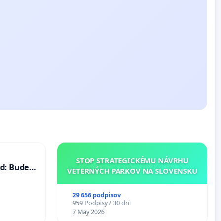
STOP STRATEGICKÉMU NÁVRHU
d: Bude
VETERNÝCH PARKOV NA SLOVENSKU
40 mravnú
29 656 podpisov
959 Podpisy / 30 dni
7 May 2026