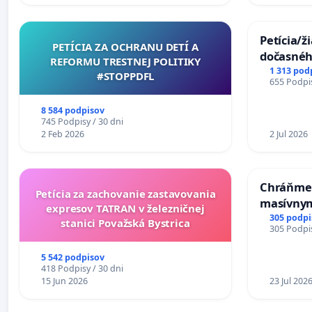
Petícia/ž
PETÍCIA ZA OCHRANU DETÍ A
dočasné
REFORMU TRESTNEJ POLITIKY
premoste
1 313 pod
#STOPPDFL
655 Podpis
uzávery 
Komárne
8 584 podpisov
745 Podpisy / 30 dni
2 Feb 2026
2 Jul 2026
Chráňme 
Petícia za zachovanie zastavovania
masívnym
expresov TATRAN v železničnej
305 podpi
stanici Považská Bystrica
305 Podpis
5 542 podpisov
418 Podpisy / 30 dni
15 Jun 2026
23 Jul 202