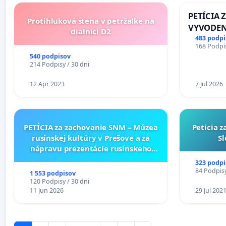
PETÍCIA 
Protihluková stena v petržalke na
VYVODEN
dialnici D2
DLHOROČ
483 podpi
168 Podpis
ZLYHANI
540 podpisov
214 Podpisy / 30 dni
12 Apr 2023
7 Jul 2026
PETÍCIA za zachovanie SNM – Múzea
Peticia 
rusínskej kultúry v Prešove a za
Sl
nápravu prezentácie rusínskeho
kultúrneho dedičstva v SNM –
323 podpi
Múzeu ukrajinskej kultúry vo
84 Podpisy
1 553 podpisov
Svidníku
120 Podpisy / 30 dni
11 Jun 2026
29 Jul 202