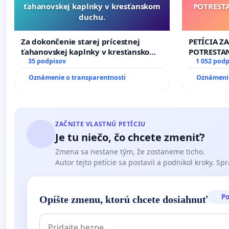
ťahanovskej kaplnky v kresťanskom
POTREST
duchu.
Za dokončenie starej prícestnej
PETÍCIA Z
ťahanovskej kaplnky v kresťanskom
POTRESTA
duchu.
35 podpisov
NEPRIATEĽ
1 052 podp
Oznámenie o transparentnosti
Oznámenie
ZAČNITE VLASTNÚ PETÍCIU
Je tu niečo, čo chcete zmeniť?
Zmena sa nestane tým, že zostaneme ticho.
Autor tejto petície sa postavil a podnikol kroky. Spra
P
Opíšte zmenu, ktorú chcete dosiahnuť