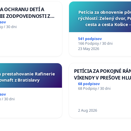
ZA OCHRANU DETÍ A
​Petícia za obnovenie p
IE ZODPOVEDNOSTI ZA
rýchlostí: Zelený dvor, 
NÚ NEČINNOSŤ A
sov
cesta a cesta Košice 
y / 30 dni
E ŠTÁTU
541 podpisov
166 Podpisy / 30 dni
23 May 2026
PETÍCIA ZA POKOJNÉ RÁ
za prestahovanie Rafinerie
VÍKENDY V PREŠOVE HL
ovnaft z Bratislavy
STAVEBNÉ PRÁCE V SOB
68 podpisov
68 Podpisy / 30 dni
OD 9.00 DO 13.00 HOD., 
sov
PRACOVNÝ TÝŽDEŇ CIEĽ 8
 / 30 dni
18.00 HOD. A PRAVIDELN
1
KONTROLA STAVBY C-AR
2 Aug 2026
ĎUMBIERSKEJ/MAGU