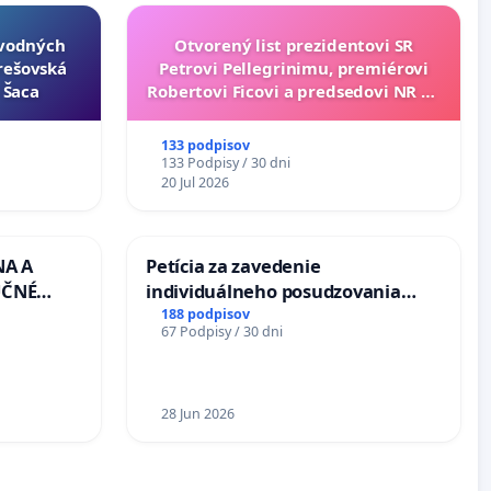
ôvodných
Otvorený list prezidentovi SR
Prešovská
Petrovi Pellegrinimu, premiérovi
- Šaca
Robertovi Ficovi a predsedovi NR SR
Richardovi Rašimu.
133 podpisov
133 Podpisy / 30 dni
20 Jul 2026
NA A
Petícia za zavedenie
UČNÉ
individuálneho posudzovania
OTU LEN
zdravotnej spôsobilosti osôb s
188 podpisov
67 Podpisy / 30 dni
CEZ
diabetom 1. a 2. typu pri prijímaní
.00 –
do Policajného zboru SR
Á
EA NA
28 Jun 2026