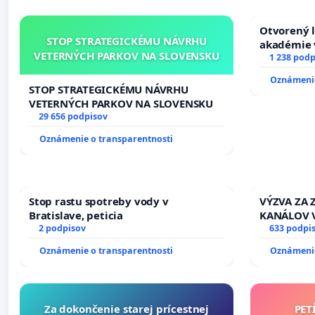
Otvorený l
STOP STRATEGICKÉMU NÁVRHU
akadémie v
VETERNÝCH PARKOV NA SLOVENSKU
Slovenska
1 238 podp
Oznámenie
STOP STRATEGICKÉMU NÁVRHU
VETERNÝCH PARKOV NA SLOVENSKU
29 656 podpisov
Oznámenie o transparentnosti
Stop rastu spotreby vody v
VÝZVA ZA
Bratislave, peticia
KANÁLOV 
2 podpisov
VLASTNÍC
633 podpi
SLOVENSKE
Oznámenie o transparentnosti
Oznámenie
riešenie 
závlahový
kanálov n
Za dokončenie starej prícestnej
PET