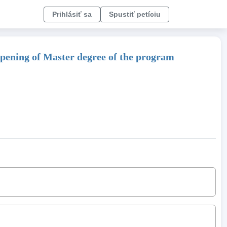
Prihlásiť sa
Spustiť petíciu
opening of Master degree of the program