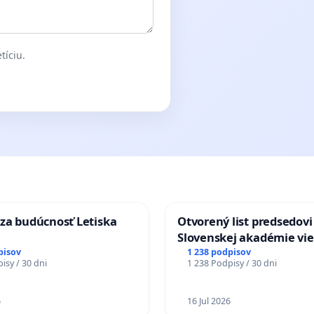
tíciu.
za budúcnosť Letiska
Otvorený list predsedovi
Slovenskej akadémie vie
mať Vízia Slovenska 20
pisov
1 238 podpisov
isy / 30 dni
1 238 Podpisy / 30 dni
chrbticu?
6
16 Jul 2026