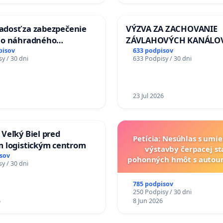
iadosť za zabezpečenie
VÝZVA ZA ZACHOVANIE
ho náhradného
ZÁVLAHOVÝCH KANÁLO
nia Váhu počas úplnej
VÝLUČNOM VLASTNÍCTV
pisov
633 podpisov
y / 30 dni
633 Podpisy / 30 dni
Vážskeho mosta v
KONTROLOU SLOVENSKE
REPUBLIKY & žiadosť na 
zanedbaného stavu záv
a odvodňovacích kanálo
23 Jul 2026
Slovensku
Veľký Biel pred
Petícia: Nesúhlas s umi
 logistickým centrom
výstavby čerpacej st
sov
pohonných hmôt s auto
y / 30 dni
v lokalite PROMCEN, Ch
Grob - Čierna Vo
785 podpisov
250 Podpisy / 30 dni
6
8 Jun 2026