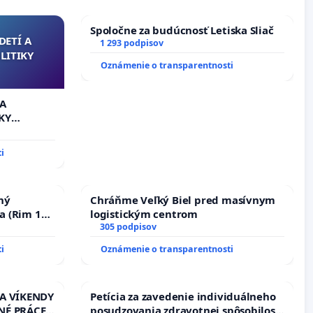
Spoločne za budúcnosť Letiska Sliač
DETÍ A
1 293 podpisov
LITIKY
Oznámenie o transparentnosti
 A
KY
i
ný
Chráňme Veľký Biel pred masívnym
a (Rim 10,
logistickým centrom
305 podpisov
i
Oznámenie o transparentnosti
 A VÍKENDY
Petícia za zavedenie individuálneho
NÉ PRÁCE
posudzovania zdravotnej spôsobilosti