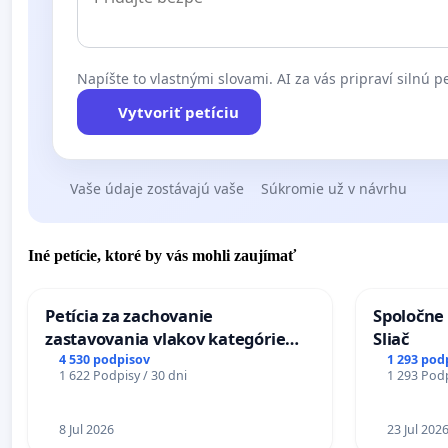
Napíšte to vlastnými slovami. AI za vás pripraví silnú pe
Vytvoriť petíciu
Vaše údaje zostávajú vaše
Súkromie už v návrhu
Iné petície, ktoré by vás mohli zaujímať
Petícia za zachovanie
Spoločne 
zastavovania vlakov kategórie
Sliač
Expres (Ex) TATRAN v železničnej
4 530 podpisov
1 293 pod
1 622 Podpisy / 30 dni
1 293 Podp
stanici Púchov
8 Jul 2026
23 Jul 202